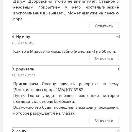
Да уж, Дубровский что-то не впечатляет. Стадион с
неровным покрытием у него ностальгические
воспоминания вызывает... Может ему уже на пенсию
пора.
Ответить
4.
Ну и ну
+4
12.10.17 в 23:20
Как то в Миассе не масштабно (качельки) на 60 млн.
Ответить
3.
родитель
0
12.10.17 в 22:51
Приглашаем Оксану сделать репортаж на тему
"Детские сады города" МБДОУ № 82.
Пусть Глава увидит внешнее состояние, которое
выглядит, как после бомбежки.
Возможно это будет последняя зима для учреждения,
которое разрушается на глазах.
Ответить
2.
да ну
-2