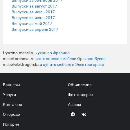
Выпуски за сентябрь 2017
Выпуски за август 2017
Выпуски за июль 2017
Выпуски за июнь 2017
Выпуски за май 2017
Выпуски за апрель 2017
fryazino-mebel.ru
кухни во Фрязино
mebel-orehovo.ru
изготовление мебели Орехово-Зуево
mebel-elektrogorsk.ru
купить мебель в Электрогорске
Баннеры
Объявления
Услуги
Фотогалерея
Контакты
Афиша
О городе
История