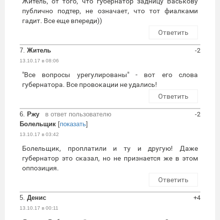
Житель, от того, что губернатор задницу Васькову
публично подтер, не означает, что тот фиалками
гадит. Все еще впереди))
Ответить
7.
Житель
-2
13.10.17 в 08:06
"Все вопросы урегулированы" - вот его слова
губернатора. Все провокации не удались!
Ответить
6.
Ржу
в ответ пользователю
-2
Болельщик
[
показать
]
13.10.17 в 03:42
Болельщик, проплатили и ту и другую! Даже
губернатор это сказал, но не признается же в этом
оппозиция.
Ответить
5.
Денис
+4
13.10.17 в 00:11