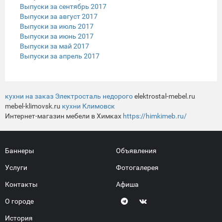
Выпуски за сентябрь 2017
Выпуски за август 2017
Выпуски за июль 2017
Выпуски за июнь 2017
Выпуски за май 2017
Выпуски за апрель 2017
кухни на заказ Электросталь недорого
elektrostal-mebel.ru
mebel-klimovsk.ru
кухни Климовск
Интернет-магазин мебели в Химках
https://himkimeb.ru/
Баннеры
Объявления
Услуги
Фотогалерея
Контакты
Афиша
О городе
История