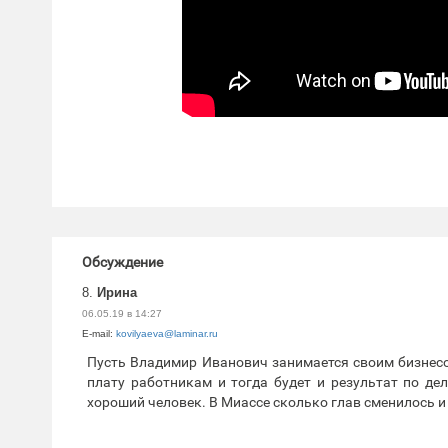
Обсуждение
8.
Ирина
06.05.19 в 14:27
E-mail:
kovilyaeva@laminar.ru
Пусть Владимир Иванович занимается своим бизнесо
плату работникам и тогда будет и результат по де
хороший человек. В Миассе сколько глав сменилось и г