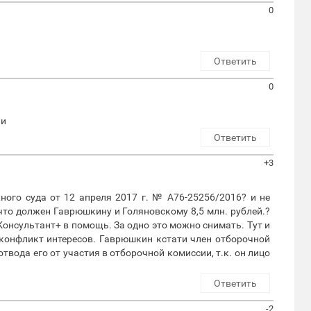
0
Ответить
0
ии
Ответить
+3
ного суда от 12 апреля 2017 г. № А76-25256/2016? и не
что должен Гаврюшкину и Голяновскому 8,5 млн. рублей.?
Консультант+ в помощь. За одно это можно снимать. Тут и
онфликт интересов. Гаврюшкин кстати член отборочной
твода его от участия в отборочной комиссии, т.к. он лицо
Ответить
-2