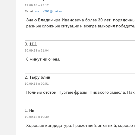
19.09.18 в 23:12
E-mail:
mazda291@mail.ru
Знаю Владимира Ивановича более 30 лет, порядочны
разные сложные ситуации и всегда выходил победител
3.
1111
19.09.18 в 21:04
8 минут ни о чем.
2.
Тьфу блин
19.09.18 в 20:51
Полный отстой. Пустые фразы. Никакого смысла. Нахв
1.
Нн
19.09.18 в 19:39
Хорошая кандидатура. Грамотный, опытный, хорошо г