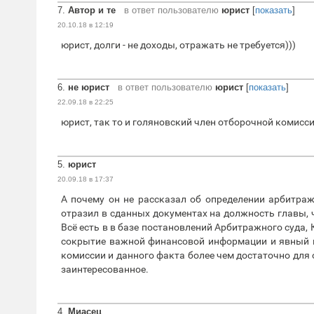
7.
Автор и те
в ответ пользователю
юрист
[
показать
]
20.10.18 в 12:19
юрист, долги - не доходы, отражать не требуется)))
6.
не юрист
в ответ пользователю
юрист
[
показать
]
22.09.18 в 22:25
юрист, так то и голяновский член отборочной комисс
5.
юрист
20.09.18 в 17:37
А почему он не рассказал об определении арбитраж
отразил в сданных документах на должность главы, 
Всё есть в в базе постановлений Арбитражного суда, 
сокрытие важной финансовой информации и явный к
комиссии и данного факта более чем достаточно для о
заинтересованное.
4.
Миасец