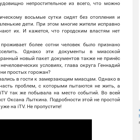
чудовищно непростительное из всего, что можно
ческому восьмые сутки сидят без отопления и
маленькие дети. При этом многие жители исправно
чают их. И кажется, что городским властям нет
м проживает более сотни человек было признано
селить. Однако эти документы в миасской
бранный новый пакет документов также не принёс
нечеловеческих условиях, глава округа Геннадий
отни простых горожан?
вались в гости к замерзающим миасцам. Однако в
часть проблем, с которыми пытаются не жить, а
iTV так же побывала на место событий. Во всей
ст Оксана Лыткина. Подробности этой не простой
же на iTV. Не пропустите!