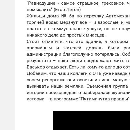
"Равнодушие - самое страшное, греховное, 
помыслить" (Егор Летов)
Жильцы дома № 5а по переулку Автомехани
горячей воды: мерзнут все – и взрослые, и 
платят за коммунальные услуги, но не полу
никакого дела до простых миасцев.
Стоит отметить, что это здание, в которо
аварийным и жителей должны были рас
администрации благополучно потерялись. Со
результата – пока люди продолжают жить в 
Васьков отдыхает. Есть ли кому-то дело до с
Добавим, что наши коллеги с ОТВ уже наведы
своём репортаже они осветили лишь малую 
выживать наши земляки. Съёмочная группа 
истории произошедшего разбиралась журнали
истории – в программе "Пятиминутка правды" у