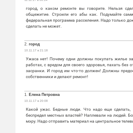
город, о каком ремонте вы говорите. Нельзя сд
общежитие. Строили его абы как. Подумайте сами
федеральная программа расселения. Надо только до
сделать не может.
2.
город
10.11.17 в 21:18
Ужаса нет! Почему одни должны покупать жилье за 
работах, с вредом для своего здоровья, пахать без о
засранки. И город им что-то должен! Должны предо
собственники и делают ремонт!
1.
Елена Петровна
10.11.17 в 20:08
Какой ужас. Бедные люди. Что надо еще сделать, 
беспредел местных властей? Наплевали на людей. Бо
мэру. Надо отправить материал на центральное телев