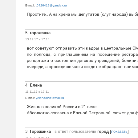
E-mail:
t0426419@yandex.ru
Простите.. А на хрена мы депутатов (слуг народа) вы
5.
горожанка
13.11.17 в 17:14
вот советуют отправить эти кадры в центральные СМ
по полгода, с приглашением на посещение рестора
репортажи о состоянии детских учреждений, больниц
очереди, а просидишь час и нигде не обращают внима
4.
Елена
11.11.17 в 17:11
E-mail:
yelenaolive@mail.ru
Жизнь в великой России в 21 веке.
Абсолютно согласна с Еленой Петровной- сюжет для
3.
Горожанка
в ответ пользователю
город
[
показать
]
11.11.17 в 08:14