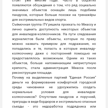
стоит уже многие годы. Часто в соцсетях
появляются обсуждения о том, что ряд социально
значимых объектов оснащён лишь подобием
пандусов, которые больше похожи на тренажёры
для экстремальных видов спорта.
Съёмочная группа iTV решила проехать по Миассу и
лично оценить доступность некоторых объектов
для инвалидов-колясочников. На пути следования
журналистов были объекты, которые по праву
можно назвать примером для подражания, но
попадались и те, попасть в которые инвалиду-
колясочнику даже с посторонней помощью не
предоставлялось возможным. Одним из таких
объектов, больше напоминающим неприступную
крепость, стала администрация Миасса после
реконструкции площади.
Почему на выделенные партией "Единая Россия"
деньги на формирование комфортной городской
среды чиновники не удосужились создать
нормальные условия для инвалидов-
колясочников? Отсутствие пандусов и поручней,
преграды в виде бордюров и экстремально опасные
съезды - это недоработка подрядчика или