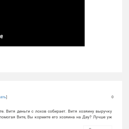
зать
]
0
те. Витя деньги с лохов собирает. Витя хозяину выручку
 помогая Вите, Вы кормите его хозяина на Деу? Лучше уж