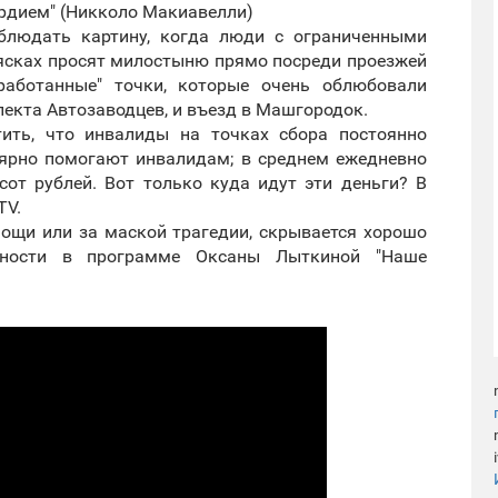
ердием" (Никколо Макиавелли)
блюдать картину, когда люди с ограниченными
ясках просят милостыню прямо посреди проезжей
работанные" точки, которые очень облюбовали
пекта Автозаводцев, и въезд в Машгородок.
ить, что инвалиды на точках сбора постоянно
ярно помогают инвалидам; в среднем ежедневно
сот рублей. Вот только куда идут эти деньги? В
TV.
ощи или за маской трагедии, скрывается хорошо
бности в программе Оксаны Лыткиной "Наше