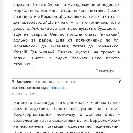
слушает. То, что бурьян и мусор, ему ни холодно ни
жарко, он на машине. Тихий, не конфликтный, ( если
сравнивать с Комковой), удобный для всех, и что это
для автозавода? Да ничего. А то, что технический, не
уверена. Амбиций хватает, надо думать о будущем...,
еще не старый. Сейчас пришла опять "никакая",
больно за район. Шла от поликлиники по ул.
Ильменской до Лихачева, потом до Романенко.
Ужас!!! Где живем? Свалки мусора, не тронутые
годами, никто не видит. Уезжать надо, просто
страшно...
Ответить
6.
Анфиса
в ответ пользователю
0
житель автозавода
[
показать
]
15.09.18 в 21:20
житель автозавода, есть должность - обязательно
есть инструкция. Просто инструкция "ни о чем".
Территориальщики, по-моему, в данном виде -
бесполезная трата бюджетных денег. Варфоломеев -
не исключение. Кандидат, однозначно, технический.
Просто попросили поучаствовать в массовке.