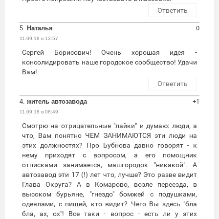
Ответить
5.
Наталья
0
11.09.18 в 13:57
Сергей Борисович! Очень хорошая идея -
консолидировать наше городское сообщество! Удачи
Вам!
Ответить
4.
житель автозавода
+1
11.09.18 в 08:49
Смотрю на отрицательные "лайки" и думаю: люди, а
что, Вам понятно ЧЕМ ЗАНИМАЮТСЯ эти люди на
этих должностях? Про Бубнова давно говорят - к
нему приходят с вопросом, а его помощник
отписками занимается, машгородок "никакой". А
автозавод эти 17 (!) лет что, лучше? Это разве видит
Глава Округа? А в Комарово, возле переезда, в
высоком бурьяне, "гнездо" бомжей с подушками,
одеялами, с пищей, кто видит? Чего Вы здесь "бла
бла, ах, ох"! Все таки - вопрос - есть ли у этих