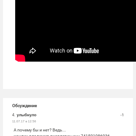
Обсуждение
4.
улыбнуло
-1
11.07.17 в 12:56
А почему бы и нет? Ведь...
кондин владимир яковлевич инн 741501086936