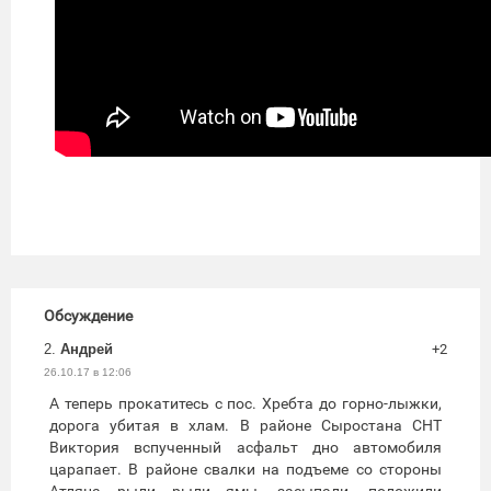
Обсуждение
2.
Андрей
+2
26.10.17 в 12:06
А теперь прокатитесь с пос. Хребта до горно-лыжки,
дорога убитая в хлам. В районе Сыростана СНТ
Виктория вспученный асфальт дно автомобиля
царапает. В районе свалки на подъеме со стороны
Атляна рыли рыли ямы, засыпали, положили