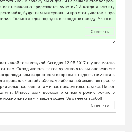
дет техника? А почему вы сидели и не решали этот вопрос?
 как незаконно прирезаются участки? А когда я всю эту
реживайте, будут вам материалы и про этот участок и про
пилил. Только я одна порядок в городе не наведу. А что вы
Ответить
-1
ет какой то заказухой. Сегодня 12.05.2017.г. у вас можно
 от вас. Складывается такое чувство что вы оповещяете
 Когда люди вам задают вам вопросы о недостижимости в
вета принадлежащий либо вам либо вашей семье вы просто
рки додж постоянно там и вас видаем тоже там же. Пишет
юдям г. Миасса если возможно снимите ролик можно с
 можно жить вам и вашей родне. За ранее спасибо!!!
Ответить