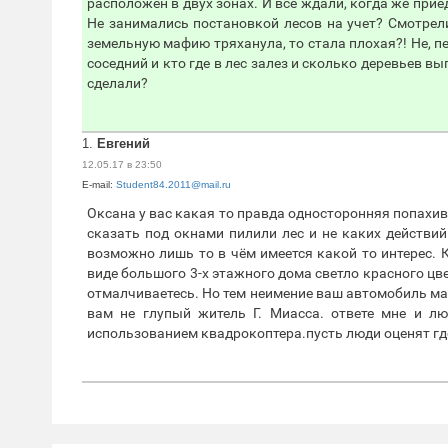
расположен в двух зонах. И все ждали, когда же прие
Не занимались постановкой лесов на учет? Смотрели
земельную мафию тряханула, то стала плохая?! Не, пе
соседний и кто где в лес залез и сколько деревьев вы
сделали?
1.
Евгений
12.05.17 в 23:50
E-mail:
Student84.2011@mail.ru
Оксана у вас какая то правда односторонняя попахива
сказать под окнами пилили лес и не каких действий
возможно лишь то в чём имеется какой то интерес.
виде большого 3-х этажного дома светло красного ц
отмалчиваетесь. Но тем неимение ваш автомобиль ма
вам не глупый житель Г. Миасса. ответе мне и л
использованием квадрокоптера.пусть люди оценят где