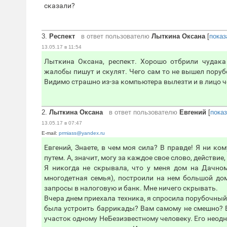
сказали?
3.
Респект
в ответ пользователю
Лыткина Оксана
[
показ
13.05.17 в 11:54
Лыткина Оксана, респект. Хорошо отбрили чудака
жалобы пишут и скулят. Чего сам то не вышел порубо
Видимо страшно из-за компьютера вылезти и в лицо ч
2.
Лыткина Оксана
в ответ пользователю
Евгений
[
пока
13.05.17 в 07:47
E-mail:
prmiass@yandex.ru
Евгений, Знаете, в чем моя сила? В правде! Я ни ко
путем. А, значит, могу за каждое свое слово, действие
Я никогда не скрывала, что у меня дом на Дачном.
многодетная семья), построили на нем большой дом
запросы в налоговую и банк. Мне ничего скрывать.
Вчера днем приехала техника, я спросила порубочный 
была устроить баррикады? Вам самому не смешно? В
участок одному НеБезизвестному человеку. Его неодн