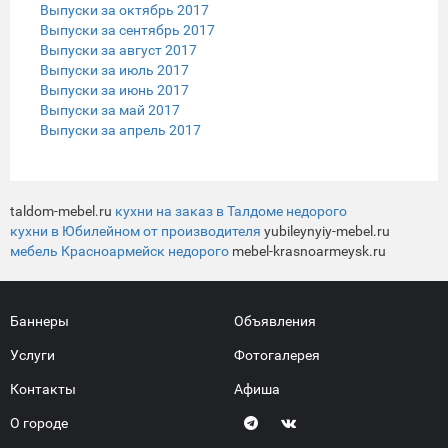
Выпуски за октябрь 2017
Выпуски за сентябрь 2017
Выпуски за август 2017
Выпуски за июль 2017
Выпуски за июнь 2017
Выпуски за май 2017
Выпуски за апрель 2017
taldom-mebel.ru
кухни на заказ в Талдоме недорого
кухни в Юбилейном от производителя
yubileynyiy-mebel.ru
мебель Красноармейск недорого
mebel-krasnoarmeysk.ru
Баннеры
Объявления
Услуги
Фотогалерея
Контакты
Афиша
О городе