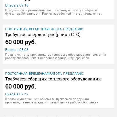
Вчера в
09:18
В бюджетную организацию на постоянную работу требуется
бухгалтер Обязанности: Расчет заработной платы, начисление и
уплата налогов, предоставление отчетности в контролирующие
органы. Требование, экономическое образование,
коммуникабельность, стресс
ПОСТОЯННАЯ, ВРЕМЕННАЯ РАБОТА. ПРЕДЛАГАЮ
Требуется сверловщик (район СТО)
60 000 руб.
Вчера в
08:08
Предприятие по производству теплового оборудования примет на
работу сверловщика. Сверловка фланца, штуцера, колб.
Самостоятельная заточка сверла. Наличие опыта работы.
Заработная плата сдельная от 60 000, выплачивается два раза в
месяц; пятидневна
ПОСТОЯННАЯ, ВРЕМЕННАЯ РАБОТА. ПРЕДЛАГАЮ
Требуется сборщик теплового оборудования
60 000 руб.
Вчера в
07:57
В связи с увеличением объема выпускаемой продукции
производственное предприятие примет на работу сборщика -
электромонтажника теплового оборудования. Обязанности:
заготовка проводов для электрокотлов, пушек, пультов управления с
последующей их сборк