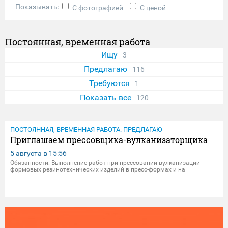
Показывать:
С фотографией
С ценой
Постоянная, временная работа
Ищу
3
Предлагаю
116
Требуются
1
Показать все
120
ПОСТОЯННАЯ, ВРЕМЕННАЯ РАБОТА. ПРЕДЛАГАЮ
Приглашаем прессовщика-вулканизаторщика
5 августа в
15:56
Обязанности: Выполнение работ при прессовании-вулканизации
формовых резинотехнических изделий в пресс-формах и на
вулканизационных гидравлических прессах, выгрузка форм, выемка
изделий из них вручную или при помощи приспособлений. Основные
требовани