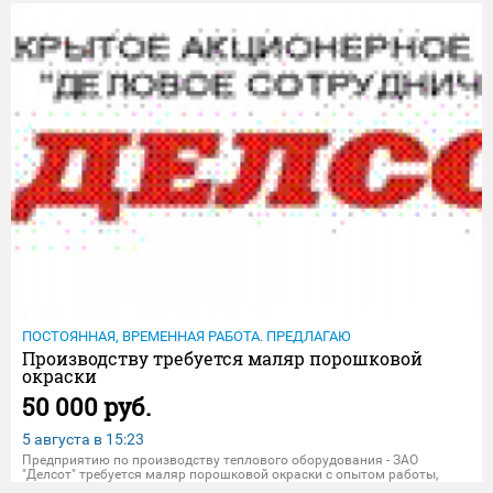
трудa 2 рaза в мecяц + доп. бонусы; Рабoтa на кpупнeйшeм
пpедпpиятии
ПОСТОЯННАЯ, ВРЕМЕННАЯ РАБОТА. ПРЕДЛАГАЮ
Производству требуется маляр порошковой
окраски
50 000 руб.
5 августа в
15:23
Предприятию по производству теплового оборудования - ЗАО
"Делсот" требуется маляр порошковой окраски с опытом работы,
возможно обучение. Заработная плата от 50 000 рублей. Обращаться