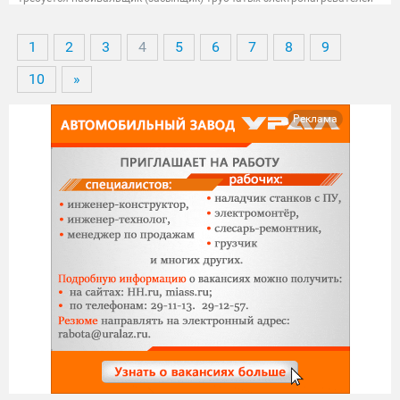
(тэн), опыт работы желателен, возможно обучение. заработная плата
от 55 000 рублей. обращаться в отдел кадров предприятия
1
2
3
4
5
6
7
8
9
10
»
Реклама