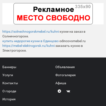
https://solnechnogorskmebel.ru/kuhni
кухни на заказ в
Солнечногорске.
купить недорогие кухни в Одинцово
odincovomebel.ru
https://mebel-elektrogorsk.ru/kuhni
заказать кухню в
Электрогорске.
Баннеры
Объявления
Услуги
Фотогалерея
Контакты
Афиша
О городе
История