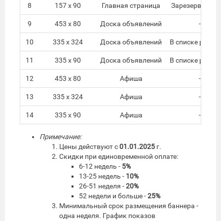
8
157 x 90
Главная страница
Зарезервирова
9
453 х 80
Доска объявлений
-
10
335 х 324
Доска объявлений
В списке разде
11
335 х 90
Доска объявлений
В списке разде
12
453 х 80
Афиша
-
13
335 х 324
Афиша
-
14
335 х 90
Афиша
-
Примечание:
Цены действуют с
01.01.2025
г.
Скидки при единовременной оплате:
6-12 недель -
5%
13-25 недель -
10%
26-51 неделя -
20%
52 недели и больше -
25%
Минимальный срок размещения баннера -
одна неделя. График показов