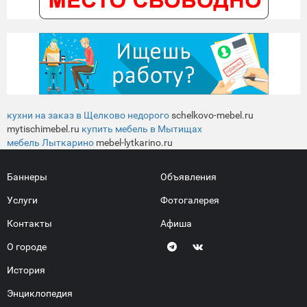
кухни на заказ в Щелково недорого
schelkovo-mebel.ru
mytischimebel.ru
купить мебель в Мытищах
мебель Лыткарино
mebel-lytkarino.ru
Баннеры
Объявления
Услуги
Фотогалерея
Контакты
Афиша
О городе
История
Энциклопедия