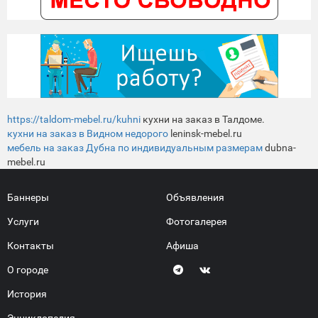
https://taldom-mebel.ru/kuhni
кухни на заказ в Талдоме.
кухни на заказ в Видном недорого
leninsk-mebel.ru
мебель на заказ Дубна по индивидуальным размерам
dubna-
mebel.ru
Баннеры
Объявления
Услуги
Фотогалерея
Контакты
Афиша
О городе
История