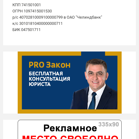
КПП 741501001
ОГРН 1097415001530
р/с 40702810009100000799 в ОАО "Челиндбанк"
к/с 30101810400000000711
БИК 047501711