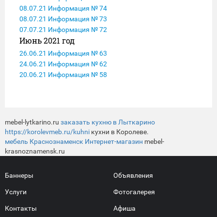
08.07.21 Информация № 74
08.07.21 Информация № 73
07.07.21 Информация № 72
Июнь 2021 год
26.06.21 Информация № 63
24.06.21 Информация № 62
20.06.21 Информация № 58
mebel-lytkarino.ru
заказать кухню в Лыткарино
https://korolevmeb.ru/kuhni
кухни в Королеве.
мебель Краснознаменск Интернет-магазин
mebel-
krasnoznamensk.ru
Баннеры
Объявления
Услуги
Фотогалерея
Контакты
Афиша