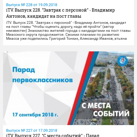
Выпуск № 228 от 19.09.2018
iTV. Выпуск 228. "Завтрак с персоной" - Владимир
Антонов, кандидат на пост главы
iTV. Выпуск 228. "Завтрак с персоной" - Владимир Антонов, кандидат
на пост главы "Чтобы оценить дорогу, надо её пройти" (автор
неизвестен) Знакомство жителей города с кандидатами на пост главы
Миасского округа продолжается. Своими планами по развитию
Миасса уже поделились Григорий Тонких, Александр Иванов, атьяна
Якимова, Виктор Толкунов, Валентина Комкова и Сергей
Варфоломеев. Сегодня гостем программы Оксаны Лыткиной стал
предприниматель Владимир Антонов. Какие проблемы города, по
мнению Владимира Ивановича, нуждаются в незамедлительном
решении, как он намерен развивать Миасс и кого возьмё
Выпуск № 227 от 17.09.2018
iTV. Выпуск 227. "С места событий" - Парад