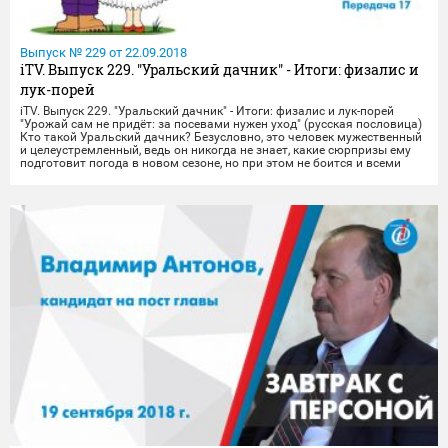
Выпуск № 229 от 22.09.2018
iTV. Выпуск 229. "Уральский дачник" - Итоги: физалис и
лук-порей
iTV. Выпуск 229. "Уральский дачник" - Итоги: физалис и лук-порей
"Урожай сам не придёт: за посевами нужен уход" (русская пословица)
Кто такой Уральский дачник? Безусловно, это человек мужественный
и целеустремленный, ведь он никогда не знает, какие сюрпризы ему
подготовит погода в новом сезоне, но при этом не боится и всеми
силами ведёт борьбу за урожай. И пока одни закупают овощи у
торговцев, съёмочная группа iTV доказала, что даже в уральских
условиях можно вырастить практически любую культуру, вплоть до
дыни и арбуза. Но сегодняшний выпуск будет посвящён не экзотике, а
культурам, которые