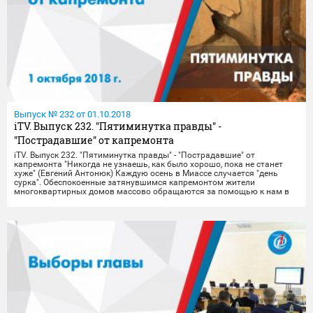
Выпуск № 232 от 01.10.2018
iTV. Выпуск 232. "Пятиминутка правды" -
"Пострадавшие" от капремонта
iTV. Выпуск 232. "Пятиминутка правды" - "Пострадавшие" от
капремонта "Никогда не узнаешь, как было хорошо, пока не станет
хуже" (Евгений Антонюк) Каждую осень в Миассе случается "день
сурка". Обеспокоенные затянувшимся капремонтом жители
многоквартирных домов массово обращаются за помощью к нам в
редакцию. В прошлом году в ходе капительного ремонта крыш
осенними дождями заливало жителей ряда многоэтаже. В этом году
истории не только повторяются, но и обретают новый поворот. Так, в
связи с заменой систем тепло- и водоснабжения ряд миасцев может
остаться без тепла. Ремонтные работы в многоэта