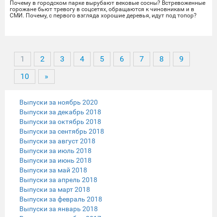
Почему в городском парке вырубают вековые сосны? Встревоженные
горожане бьют тревогу в соцсетях, обращаются к чиновникам и в
СМИ. Почему, с первого взгляда хорошие деревья, идут под топор?
Как выяснила съёмочная группа iTV, вырубка деревьев на территории
городского парка - плановая. Работы на месте проводит подрядчик.
Согласно проведённому ранее исследованию, дровосеки валят лишь
те деревья, что представляют из себя опасность для горожан. Часть
из них высохла, другая
1
2
3
4
5
6
7
8
9
10
»
Выпуски за ноябрь 2020
Выпуски за декабрь 2018
Выпуски за октябрь 2018
Выпуски за сентябрь 2018
Выпуски за август 2018
Выпуски за июль 2018
Выпуски за июнь 2018
Выпуски за май 2018
Выпуски за апрель 2018
Выпуски за март 2018
Выпуски за февраль 2018
Выпуски за январь 2018