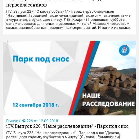
первоклассников
iTV. Выпуск 227. "С места событий" - Парад первоклассников
"Нарядные! Парадные! Такие ненаглядные! Такие симпатичные, такие
аккуратные, в руках цветы несут!" (В. Кодрян) Прошедшая суббота
ознаменовалась для юных и взрослых жителей Миасса множеством
самых разнообразных праздничных мероприятий. И одним из самых
ярких стал традиционный парад первоклассников. Более двух тысяч
первоклашек - а вместе с ними родители и учителя - прошествовали
дружной колонной от ТРК "Слон" до центральной площади, где
развернулась фотогалерея под открытым небом. Организаторы и
идейные вдохновители праздника – компа
Выпуск № 226 от 12.09.2018
iTV. Выпуск 226. "Наше расследование" - Парк под снос
iTV. Выпуск 226. "Наше расследование" - Парк под снос "Дерево,
растящееся годами, срубается в минуту" (Силован Рамишвили)