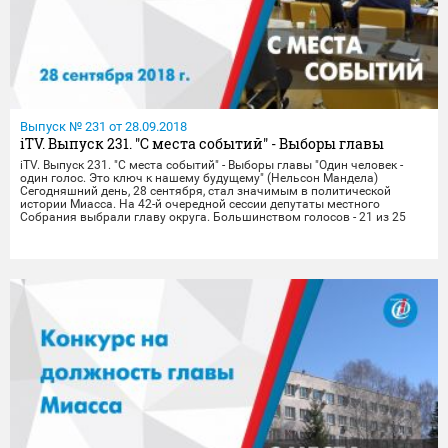
Выпуск № 231 от 28.09.2018
iTV. Выпуск 231. "С места событий" - Выборы главы
iTV. Выпуск 231. "С места событий" - Выборы главы "Один человек -
один голос. Это ключ к нашему будущему" (Нельсон Мандела)
Сегодняшний день, 28 сентября, стал значимым в политической
истории Миасса. На 42-й очередной сессии депутаты местного
Собрания выбрали главу округа. Большинством голосов - 21 из 25
имевших право выбора народных избранников - на пост
градоначальника утвердили кандидатуру Григория Тонких. Процедура
выборов была полна и неожиданных, и комически, и провокационных
моментов. Порой кандидаты получали совсем уж неожиданные
вопросы, к которым были явно не готовы. Обо всём этом