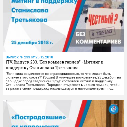
Выпуск № 233 от 25.12.2018
iTV. Выпуск 233. "Без комментариев" - Митинг в
поддержку Станислава Третьякова
"Если сила соединяется со справедливостью, то что может быть
сильнее этого союза?" (Эсхил) В минувшее воскресенье, 23 декабря, на
площадке перед стадионом "Труд" состоялся митинг в поддержку
Станислава Третьякова. Порядка четырёхсот миасцев пришли, чтобы
выразить свою поддержку находящемуся в настоящее время под
арестом экс-главе администрации Миасса. Несмотря на сильный
холод и мороз, да ещё и выходной день, жители города шли к
назначенному месту целыми семьями, с друзьями, знакомыми... Это,
пожалуй, самое яркое свидетельство актуальности проблемы! На
митинге горожане "вооружились" плакат