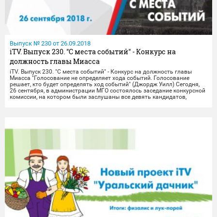
Выпуск № 230 от 26.09.2018
iTV. Выпуск 230. "С места событий" - Конкурс на
должность главы Миасса
iTV. Выпуск 230. "С места событий" - Конкурс на должность главы
Миасса "Голосование не определяет хода событий. Голосование
решает, кто будет определять ход событий" (Джордж Уилл) Сегодня,
26 сентября, в администрации МГО состоялось заседание конкурсной
комиссии, на котором были заслушаны все девять кандидатов,
изъявивших желание возглавить Миасс. Спустя три часа живого
общения с кандидатами членам комиссии предстояло выбрать
наиболее достойных из них. И этот выбор им дался непросто: в
"режиме ожидания" и сами кандидаты, и представители средств
массовой информации находились более 40 минут.