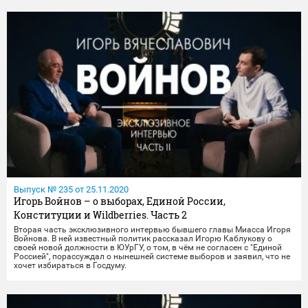
Выпуск № 235 от 25.11.2020
Игорь Войнов – о выборах, Единой России,
Конституции и Wildberries. Часть 2
Вторая часть эксклюзивного интервью бывшего главы Миасса Игоря
Войнова. В ней известный политик рассказал Игорю Каблукову о
своей новой должности в ЮУрГУ, о том, в чём не согласен с "Единой
Россией", порассуждал о нынешней системе выборов и заявил, что не
хочет избираться в Госдуму.