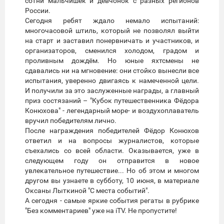
сотни мальчишек и девчонок с разных регионов
России.
Сегодня ребят ждало немало испытаний:
многочасовой штиль, который не позволял выйти
на старт и заставил понервничать и участников, и
организаторов, сменился холодом, градом и
проливным дождём. Но юные яхтсмены не
сдавались ни на мгновение: они стойко вынесли все
испытания, уверенно двигаясь к намеченной цели.
И получили за это заслуженные награды, а главный
приз состязаний – "Кубок путешественника Фёдора
Конюхова" - легендарный море- и воздухоплаватель
вручил победителям лично.
После награждения победителей Фёдор Конюхов
ответил и на вопросы журналистов, которые
съехались со всей области. Оказывается, уже в
следующем году он отправится в новое
увлекательное путешествие... Но об этом и многом
другом вы узнаете в субботу, 10 июня, в материале
Оксаны Лыткиной "С места событий".
А сегодня - самые яркие события регаты в рубрике
"Без комментариев" уже на iTV. Не пропустите!