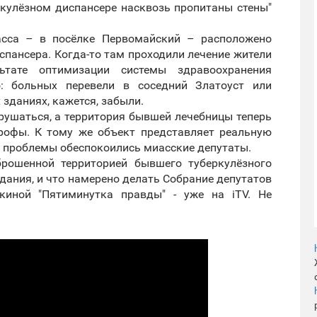
еркулёзном диспансере насквозь пропитаны стены"
асса – в посёлке Первомайский – расположено
спансера. Когда-то там проходили лечение жители
тате оптимизации системы здравоохранения
о: больных перевели в соседний Златоуст или
 зданиях, кажется, забыли.
рушаться, а территория бывшей лечебницы теперь
рофы. К тому же объект представляет реальную
й проблемы обеспокоились миасские депутаты.
рошенной территорией бывшего туберкулёзного
здания, и что намерено делать Собрание депутатов
иной "Пятиминутка правды" - уже на iTV. Не