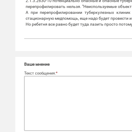
2.1.3.2630-10 потенциально опасные и опасные тубе
перепрофилировать нельзя. "Неиспользуемые объект
А при перепрофилировании туберкулезных клиник
стационарную медпомощь, еще надо будет провести и
Но ребетня все равно будет туда лазить просто потому
Ваше мнение
Текст сообщения:
*