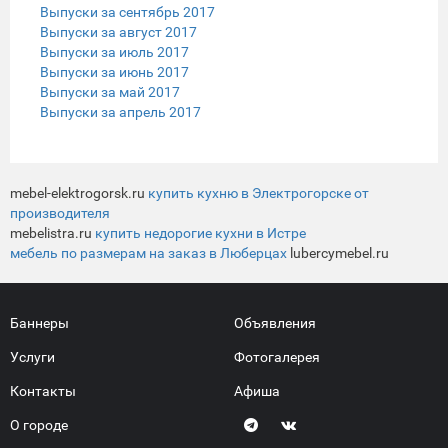
Выпуски за сентябрь 2017
Выпуски за август 2017
Выпуски за июль 2017
Выпуски за июнь 2017
Выпуски за май 2017
Выпуски за апрель 2017
mebel-elektrogorsk.ru
купить кухню в Электрогорске от
производителя
mebelistra.ru
купить недорогие кухни в Истре
мебель по размерам на заказ в Люберцах
lubercymebel.ru
Баннеры
Объявления
Услуги
Фотогалерея
Контакты
Афиша
О городе