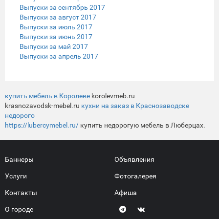
Выпуски за сентябрь 2017
Выпуски за август 2017
Выпуски за июль 2017
Выпуски за июнь 2017
Выпуски за май 2017
Выпуски за апрель 2017
купить мебель в Королеве
korolevmeb.ru
krasnozavodsk-mebel.ru
кухни на заказ в Краснозаводске
недорого
https://lubercymebel.ru/
купить недорогую мебель в Люберцах.
Баннеры
Объявления
Услуги
Фотогалерея
Контакты
Афиша
О городе