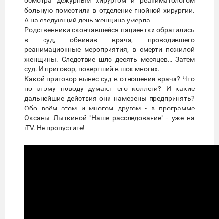
осмотра дежурным хирургом и реаниматологом
больную поместили в отделение гнойной хирургии.
А на следующий день женщина умерла.
Родственники скончавшейся пациентки обратились
в суд, обвинив врача, проводившего
реанимационные мероприятия, в смерти пожилой
женщины. Следствие шло десять месяцев… Затем
суд. И приговор, повергший в шок многих.
Какой приговор вынес суд в отношении врача? Что
по этому поводу думают его коллеги? И какие
дальнейшие действия они намерены предпринять?
Обо всём этом и многом другом - в программе
Оксаны Лыткиной "Наше расследование" - уже на
iTV. Не пропустите!