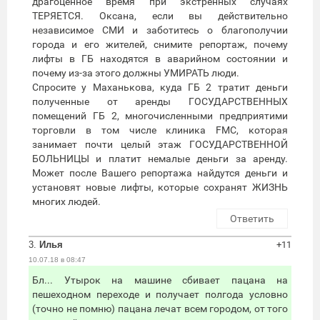
драгоценное время при экстренных случаях
ТЕРЯЕТСЯ. Оксана, если вы действительно
независимое СМИ и заботитесь о благополучии
города и его жителей, снимите репортаж, почему
лифты в ГБ находятся в аварийном состоянии и
почему из-за этого должны УМИРАТЬ люди.
Спросите у Маханькова, куда ГБ 2 тратит деньги
полученные от аренды ГОСУДАРСТВЕННЫХ
помещений ГБ 2, многочисленными предприятими
торговли в том числе клиника FMC, которая
занимает почти целый этаж ГОСУДАРСТВЕННОЙ
БОЛЬНИЦЫ и платит немалые деньги за аренду.
Может после Вашего репортажа найдутся деньги и
установят новые лифты, которые сохранят ЖИЗНЬ
многих людей.
Ответить
3.
Илья
+11
10.07.18 в 08:47
Бл... Утырок на машине сбивает пацана на
пешеходном переходе и получает полгода условно
(точно не помню) пацана лечат всем городом, от того