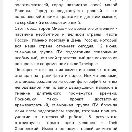
золотоискателей, город патриотов своей малой
Родины. Город непредсказуемо разный – то
наполненный яркими красками и детским смехом,
то серьёзный и сосредоточенный.
Этот город, город Миасс - со всеми его жителями -
частичка необъятной и великой страны. Часть
России. Именно поэтому в День России, который
вся наша страна отмечает сегодня, 12 июня,
съёмочная группа iTV подготовила совершенно
необычный, но такой трогательный для каждого из
нас проект в современном стиле Timelapse.
Timelapse – это одна из самых интересных техник,
стоящая на грани фото и видео. Иными словами,
это видео, созданное из серии фотографий, снятых
неподвижной или плавно движущейся камерой в
течение длительного промежутка времени.
Поскольку такой проект достаточно
времязатратный, съёмочная группа iTV бросила
клич всем видеографам города, готовым принять
участие в интересной работе. В результате
откликнулся только один человек – Глеб
Храновский. Именно он помог нашей съёмочной