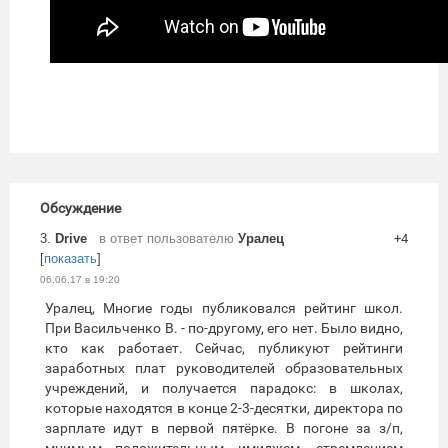
Обсуждение
3.
Drive
в ответ пользователю
Уралец
+4
[
показать
]
06.06.17 в 19:20
Уралец, Многие годы публиковался рейтинг школ.
При Васильченко В. - по-другому, его нет. Было видно,
кто как работает. Сейчас, публикуют рейтинги
заработных плат руководителей образовательных
учреждений, и получается парадокс: в школах,
которые находятся в конце 2-3-десятки, директора по
зарплате идут в первой пятёрке. В погоне за з/п,
мнимым положительным имиджем, стремлением