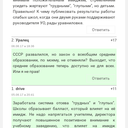
усидеть жертвуют "трудными", "глупыми", но детьми.
Правильно! К чему публиковать результаты работы
слабых школ, когда они двумя руками поддерживают
руководителя УО, рады уравниловке.
Ответить
2.
Уралец
+17
06.06.17 в 18:36
СССР развалился, но закон о всеобщем среднем
образовании, по моему, не отменяли? Выходит, что
среднее образование теперь доступно не для всех.
Или я не прав!
Ответить
1.
drive
+11
05.06.17 в 20:41
Заработала система отсева "трудных" и "глупых".
Школы сбрасывает балласт, который влияет на её
имидж. Не надо напрягаться учителям, директора
получают повышенное позитивное внимание к
учебному заведению, что влияет на имидж