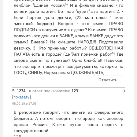
лейблой "Единая Россия"? И в фильме сказано, что
деньги дала партия. Вот нас "дурит" эта партия. 2. -
Если Партия дала деньги, (23 млн плюс 1 млн
-местный бюджет) Вопрос - кто имеет ПРАВО
ПОДПИСИ на получение этих денег? Кто имеет ПРАВО
получить эти деньги в БАНКЕ, кому в БАНКЕ дадут эту
сумму? Биевой? Не смешите НАРОД!!! Подставили
девочку. 3. Кто принимал работы? ОБЩЕСТВЕННАЯ
ПАЛАТА есть в городе? Где "Акт приемки работ"? Где
сверка сметы по пунктам? Одно бла-бла!! Надеюсь,
что эксперты посмотрят все документы, которые по
ГОСТу, СНИПу, Нормативам ДОЛЖНЫ БЫТЬ,
Ответить
5.
1234
в ответ пользователю
123
0
[
показать
]
08.05.18 в 17:03
В репортаже говорят, что деньги из федерального
бюджета. А потом говорят, что вроде, как спонсор
единая Россия. Кто-то путает свою шерсть с
государственной.
123,