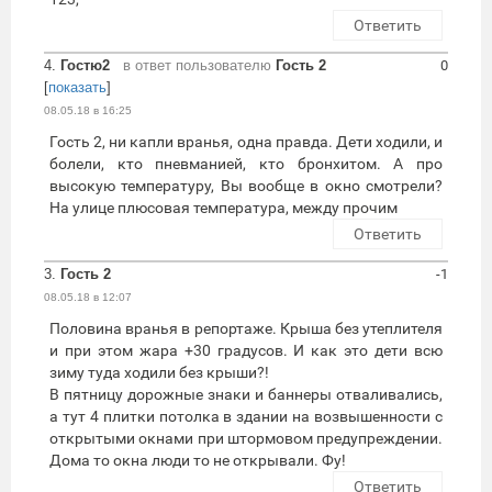
Ответить
4.
Гостю2
в ответ пользователю
Гость 2
0
[
показать
]
08.05.18 в 16:25
Гость 2, ни капли вранья, одна правда. Дети ходили, и
болели, кто пневманией, кто бронхитом. А про
высокую температуру, Вы вообще в окно смотрели?
На улице плюсовая температура, между прочим
Ответить
3.
Гость 2
-1
08.05.18 в 12:07
Половина вранья в репортаже. Крыша без утеплителя
и при этом жара +30 градусов. И как это дети всю
зиму туда ходили без крыши?!
В пятницу дорожные знаки и баннеры отваливались,
а тут 4 плитки потолка в здании на возвышенности с
открытыми окнами при штормовом предупреждении.
Дома то окна люди то не открывали. Фу!
Ответить