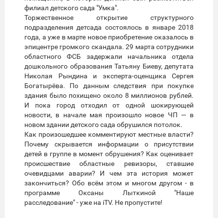
филиал детского сада "Умка".
Торжественное открытие структурного
подразделения детсада состоялось в январе 2018
года, а уже в марте новое приобретение оказалось в
эпицентре громкого скандала. 29 марта сотрудники
областного ФСБ задержали начальника отдела
дошкольного образования Татьяну Биеву, депутата
Николая Рындина и эксперта-оценщика Сергея
Богатырёва. По данным следствия при покупке
здания было похищено около 8 миллионов рублей.
И пока город отходил от одной шокирующей
новости, в начале мая произошло новое ЧП — в
новом здании детского сада обрушился потолок.
Как произошедшее комментируют местные власти?
Почему скрывается информации о присутствии
детей в группе в момент обрушения? Как оценивает
происшествие областные ревизоры, ставшие
очевидцами аварии? И чем эта история может
закончиться? Обо всём этом и многом другом - в
программе Оксаны Лыткиной "Наше
расследование" - уже на iTV. Не пропустите!