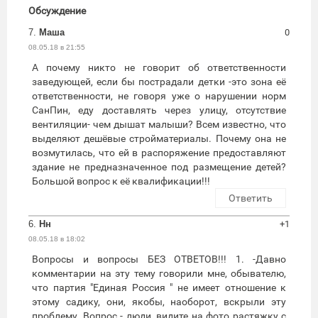
Обсуждение
7.
Маша
0
08.05.18 в 21:55
А почему никто не говорит об ответственности
заведующей, если бы пострадали детки -это зона её
ответственности, не говоря уже о нарушении норм
СанПин, еду доставлять через улицу, отсутствие
вентиляции- чем дышат малыши? Всем известно, что
выделяют дешёвые стройматериалы. Почему она не
возмутилась, что ей в распоряжение предоставляют
здание не предназначенное под размещение детей?
Большой вопрос к её квалификации!!!
Ответить
6.
Нн
+1
08.05.18 в 18:02
Вопросы и вопросы БЕЗ ОТВЕТОВ!!! 1. -Давно
комментарии на эту тему говорили мне, обывателю,
что партия "Единая Россия " не имеет отношение к
этому садику, они, якобы, наоборот, вскрыли эту
проблему. Вопрос - люди, видите на фото растяжку с