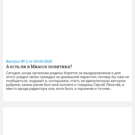
Выпуск № 2 от 04.04.2020
А есть ли в Миассе политика?
Сегодня, когда организм родины борется за выздоровление и для
этого усадил своих граждан на домашний карантин, почему бы нам не
пообщаться, подумал я, соглашаясь стать не единоличным автором
рубрики, каким ранее был мой коллега и товарищ Сергей Лихачёв, а
кем-то вроде редактора или, если быть и скромнее и точнее, -
редактор-то на сайте уже есть, - или её куратора. Но, прежде чем мы
оговорим здесь некоторые правила общения в этой, многим уже
знакомой рубрике, скажу вот что. Во-первых, само её название -
"Политика и Аналитика" - находится в некотором противоречии с
моими личными представле