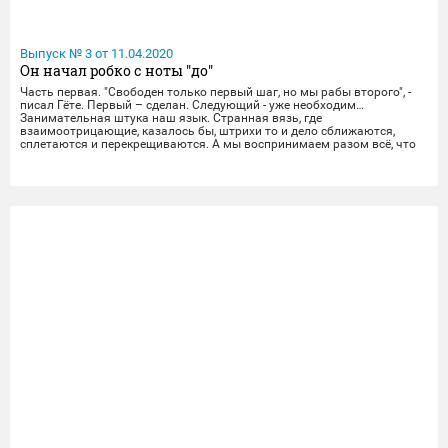
Выпуск № 3 от 11.04.2020
Он начал робко с ноты "до"
Часть первая. "Свободен только первый шаг, но мы рабы второго", -
писал Гёте. Первый – сделан. Следующий - уже необходим…
Занимательная штука наш язык. Странная вязь, где
взаимоотрицающие, казалось бы, штрихи то и дело сближаются,
сплетаются и перекрещиваются. А мы воспринимаем разом всё, что
заложено в предложении или высказывании, состоящем из них. "Для
меня этот журналист утратил доверие и появление его с рекламой на
этом сайте говорит о том, что он будет укреплять нынешнюю власть.
делайте выводы". Вот таким странноватым комментарием наградил
меня в своих рассуждениях оди