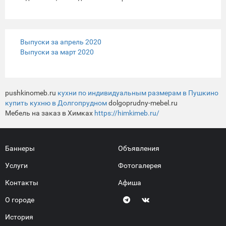
интересных собеседников и героев интервью. Сегодня один из таких.
Его имя – Ильдус Тукаев - я для себя отметил давно. В комментариях
шумного, весёлого, нестроевого и разноголосого хора социальных
сетей его соображения сразу выделил особо. Ясно мыслит. Ясно
излагает.
Выпуски за апрель 2020
Выпуски за март 2020
pushkinomeb.ru
кухни по индивидуальным размерам в Пушкино
купить кухню в Долгопрудном
dolgoprudny-mebel.ru
Мебель на заказ в Химках
https://himkimeb.ru/
Баннеры
Объявления
Услуги
Фотогалерея
Контакты
Афиша
О городе
История