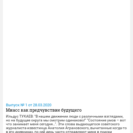
Выпуск № 1 от 28.03.2020
Миасс как предчувствие будущего
Ильдус ТУКАЕВ: "В нашем движении люди с различными взглядами,
но на будущее округа мы смотрим одинаково!" "Состояние умов – вот
что занимает меня сегодня…". Эти слова выдающегося советского
журналиста-известинца Анатолия Аграновского, вычитанные когда-то
в его дневниках, по сей день часто отправляют меня в поиски