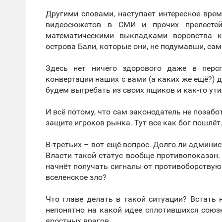
Другими словами, наступает интересное врем
видеосюжетов в СМИ и прочих прелестей
математическими выкладками воровства к
острова Бали, которые они, не подумавши, сам
Здесь нет ничего здорового даже в перс
конвертации наших с вами (а каких же ещё?)
будем выгребать из своих ящиков и как-то ут
И всё потому, что сам законодатель не позабо
защите игроков рынка. Тут все как бог пошлёт
В-третьих – вот ещё вопрос. Долго ли админ
Власти такой статус вообще противопоказан. 
начнёт получать сигналы от противоборствующ
вселенское зло?
Что главе делать в такой ситуации? Встать н
непонятно на какой идее сплотившихся союз
яростных врагов.