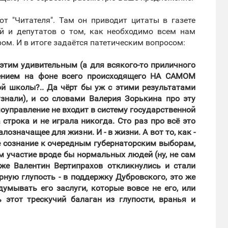
т "Читателя". Там он приводит цитаты в газете
ей и депутатов о том, как необходимо всем нам
ом. И в итоге задаётся патетическим вопросом:
 этим удивительным (а для всякого-то приличного
лением на фоне всего происходящего НА САМОМ
ой школы?.. Да чёрт бы уж с этими результатами
знали), и со словами Валерия Зорькина про эту
моуправление не входит в систему государственной
 строка и не играла никогда. Сто раз про всё это
лозначащее для жизни. И - в жизни. А вот то, как -
ое сознание к очередным губернаторским выборам,
м участие вроде бы нормальных людей (ну, не сам
 же Валентин Вертипрахов откликнулись и стали
арную глупость - в поддержку Дубровского, это же
думывать его заслуги, которые вовсе не его, или
ь этот трескучий балаган из глупости, вранья и