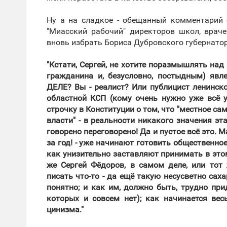
Ну а на сладкое - обещанный комментарий о
"Миасский рабочий" директоров школ, врач
вновь избрать Бориса Дубровского губернатор
"Кстати, Сергей, не хотите поразмышлять над
гражданина и, безусловно, постыдным) яв
ДЕЛЕ? Вы - реалист? Или публицист ленинск
областной КСП (кому очень нужно уже всё у
строчку в Конституции о том, что "местное са
власти" - в реальности никакого значения эта
говорено переговорено! Да и пустое всё это. Ма
за год! - уже начинают готовить общественн
как унизительно заставляют принимать в это
же Сергей Фёдоров, в самом деле, или тот
писать что-то - да ещё такую несусветно сах
понятно; и как им, должно быть, трудно при
которых и совсем нет); как начинается вес
цинизма."