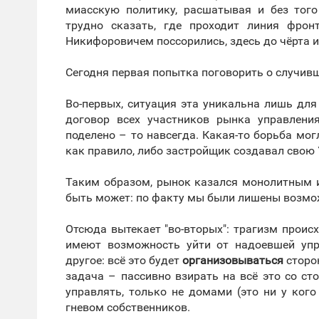
миасскую политику, расшатывая и без тог
трудно сказать, где проходит линия фро
Никифоровичем поссорились, здесь до чёрта иг
Сегодня первая попытка поговорить о случив
Во-первых, ситуация эта уникальна лишь для
договор всех участников рынка управлени
поделено – то навсегда. Какая-то борьба мог
как правило, либо застройщик создавал свою 
Таким образом, рынок казался монолитным и
быть может: по факту мы были лишены возмож
Отсюда вытекает "во-вторых": трагизм происх
имеют возможность уйти от надоевшей упр
другое: всё это будет
организовываться
сторо
задача – пассивно взирать на всё это со с
управлять, только не домами (это ни у ког
гневом собственников.