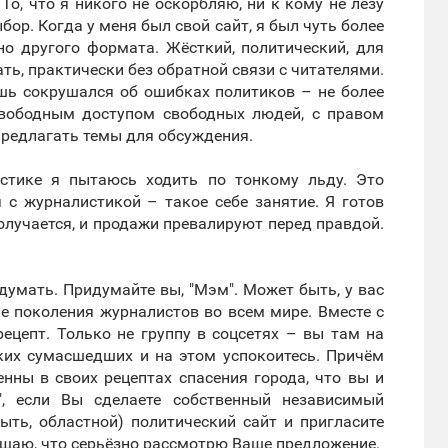
 То, что я никого не оскорбляю, ни к кому не лезу
бор. Когда у меня был свой сайт, я был чуть более
но другого формата. Жёсткий, политический, для
ть, практически без обратной связи с читателями.
ишь сокрушался об ошибках политиков – не более
 свободным доступом свободных людей, с правом
предлагать темы для обсуждения.
стике я пытаюсь ходить по тонкому льду. Это
 с журналистикой – такое себе занятие. Я готов
олучается, и продажи превалируют перед правдой.
идумать. Придумайте вы, "Мэм". Может быть, у вас
ие поколения журналистов во всем мире. Вместе с
рецепт. Только не группу в соцсетях – вы там на
ских сумасшедших и на этом успокоитесь. Причём
нны в своих рецептах спасения города, что вы и
", если Вы сделаете собственный независимый
ыть, областной) политический сайт и пригласите
ещаю, что серьёзно рассмотрю Ваше предложение.