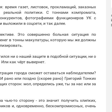
я: время газет, листовок, прокламаций, заказных
 реальной политики. С тоннами компромата,
онкурентов, фотографиями функционеров УК с
и выложили в соцсети, и так далее.
пективе. Это совершенно больная ситуация по
 денег в тонны макулатуры, которую мы же должны
илизировать.
тился ни о нашей защите в подобной ситуации, ни о
. Или как чёрт вывернет.
истрация города сможет оставаться наблюдателем?
И рано или поздно (скорее рано) Григорий Тонких
их сторон: мол, определись уже, ты за нас или за
а чью-то сторону - это значит получить хлипких,
ников и, одновременно, бескомпромиссных, очень