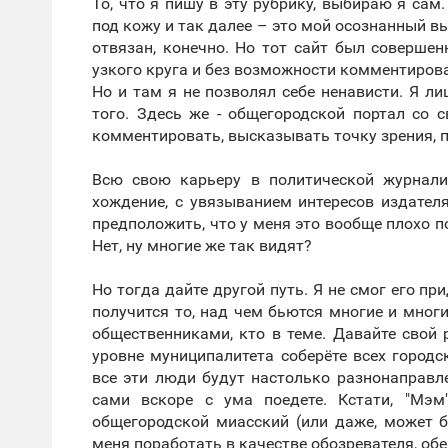
То, что я пишу в эту рубрику, выбираю я сам.
под кожу и так далее – это мой осознанный вы
отвязан, конечно. Но тот сайт был совершен
узкого круга и без возможности комментирова
Но и там я не позволял себе ненависти. Я л
того. Здесь же - общегородской портал со
комментировать, высказывать точку зрения, 
Всю свою карьеру в политической журнали
хождение, с увязыванием интересов издателя
предположить, что у меня это вообще плохо п
Нет, ну многие же так видят?
Но тогда дайте другой путь. Я не смог его пр
получится то, над чем бьются многие и мног
общественниками, кто в теме. Давайте свой 
уровне муниципалитета соберёте всех город
все эти люди будут настолько разнонаправле
сами вскоре с ума поедете. Кстати, "Мэм
общегородской миасский (или даже, может б
меня поработать в качестве обозревателя, об