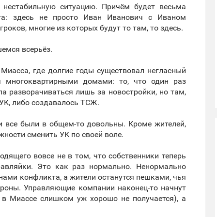
о нестабильную ситуацию. Причём будет весьма
нта: здесь не просто Иван Иванович с Иваном
роков, многие из которых будут то там, то здесь.
шемся всерьёз.
 Миасса, где долгие годы существовал негласный
я многоквартирными домами: то, что один раз
ла разворачиваться лишь за новостройки, но там,
УК, либо создавалось ТСЖ.
 все были в общем-то довольны. Кроме жителей,
ности сменить УК по своей воле.
одящего вовсе не в том, что собственники теперь
авляйки. Это как раз нормально. Ненормально
нами конфликта, а жители останутся пешками, чья
тороны. Управляющие компании наконец-то начнут
о в Миассе слишком уж хорошо не получается), а