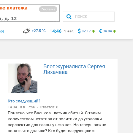
Реклама
$
€
14:46
+27.5 °C
ЕЯ
9 авг.
82.17
94.84
Блог журналиста Сергея
Лихачева
Кто следующий?
14.04.18 в 17:56 - Ответов: 6
Понятно, что Васьков - летчик сбитый. С таким
количеством негатива от политики до уголовки
перспектив для главы у него нет. Но теперь важно
понять что дальше? Кто будет следующшим