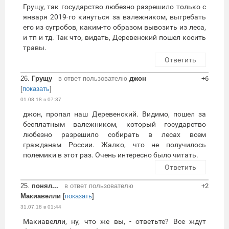
Грущу, так государство любезно разрешило только с
января 2019-го кинуться за валежником, выгребать
его из сугробов, каким-то образом вывозить из леса,
и тп и тд. Так что, видать, Деревенский пошел косить
травы.
Ответить
26.
Грущу
в ответ пользователю
джон
+6
[
показать
]
01.08.18 в 07:37
джон, пропал наш Деревенский. Видимо, пошел за
бесплатным валежником, который государство
любезно разрешило собирать в лесах всем
гражданам России. Жалко, что не получилось
полемики в этот раз. Очень интересно было читать.
Ответить
25.
понял...
в ответ пользователю
+2
Макиавелли
[
показать
]
31.07.18 в 01:44
Макиавелли, ну, что же вы, - ответьте? Все ждут