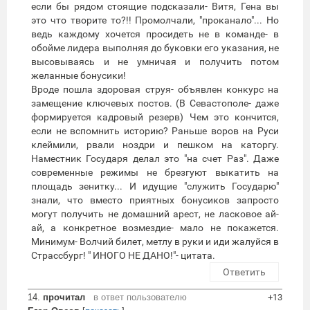
если бы рядом стоящие подсказали- Витя, Гена вы
это что творите то?!! Промолчали, "проканало"... Но
ведь каждому хочется просидеть не в команде- в
обойме лидера выполняя до буковки его указания, не
высовываясь и не умничая и получить потом
желанные бонусики!
Вроде пошла здоровая струя- объявлен конкурс на
замещение ключевых постов. (В Севастополе- даже
формируется кадровый резерв) Чем это кончится,
если не вспомнить историю? Раньше воров на Руси
клеймили, рвали ноздри и пешком на каторгу.
Наместник Государя делал это "на счет Раз". Даже
современные режимы не брезгуют выкатить на
площадь зенитку... И идущие "служить Государю"
знали, что вместо приятных бонусиков запросто
могут получить не домашний арест, не ласковое ай-
ай, а конкретное возмездие- мало не покажется.
Минимум- Волчий билет, метлу в руки и иди жалуйся в
Страссбург! " ИНОГО НЕ ДАНО!"- цитата.
Ответить
14.
прочитал
в ответ пользователю
+13