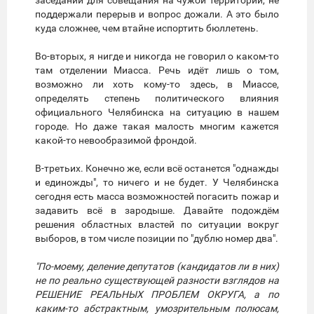
заседаний для совещания на чужой территории, не
поддержали перерыв и вопрос дожали. А это было
куда сложнее, чем втайне испортить бюллетень.
Во-вторых, я нигде и никогда не говорил о каком-то
там отделении Миасса. Речь идёт лишь о том,
возможно ли хоть кому-то здесь, в Миассе,
определять степень политического влияния
официального Челябинска на ситуацию в нашем
городе. Но даже такая малость многим кажется
какой-то невообразимой фрондой.
В-третьих. Конечно же, если всё останется "однажды
и единожды", то ничего и не будет. У Челябинска
сегодня есть масса возможностей погасить пожар и
задавить всё в зародыше. Давайте подождём
решения областных властей по ситуации вокруг
выборов, в том числе позиции по "дублю номер два".
"По-моему, деление депутатов (кандидатов ли в них)
не по реально существующей разности взглядов на
РЕШЕНИЕ РЕАЛЬНЫХ ПРОБЛЕМ ОКРУГА, а по
каким-то абстрактным, умозрительным полюсам,