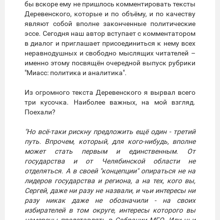
бы вскоре ему не пришлось комментировать тексты
Деревенского, которые и по объёму, и по качеству
являют собой вполне законченные политические
эссе. Сегодня наш автор вступает с комментатором
в диалог и приглашает присоединиться к нему всех
неравнодушных и свободно мыслящих читателей –
именно этому посвящён очередной выпуск рубрики
"Миасс: политика и аналитика".
Из огромного текста Деревенского я вырвал всего
три кусочка. Наиболее важных, на мой взгляд.
Поехали?
"Но всё-таки рискну предложить ещё один - третий
путь. Впрочем, который, для кого-нибудь, вполне
может стать первым и единственным. От
государства и от Челябинской области не
отделяться. А в своей "концепции" опираться не на
лидеров государства и региона, а на тех, кого вы,
Сергей, даже ни разу не назвали, и чьи интересы ни
разу никак даже не обозначили - на своих
избирателей в том округе, интересы которого вы