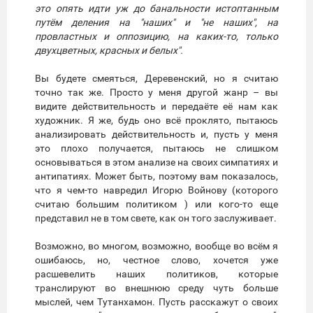
это опять идти уж до банальности истоптанным
путём деления на "наших" и "не наших", на
провластных и оппозицию, на каких-то, только
двухцветных, красных и белых".
Вы будете смеяться, Деревенский, но я считаю
точно так же. Просто у меня другой жанр – вы
видите действительность и передаёте её нам как
художник. Я же, будь оно всё проклято, пытаюсь
анализировать действительность и, пусть у меня
это плохо получается, пытаюсь не слишком
основываться в этом анализе на своих симпатиях и
антипатиях. Может быть, поэтому вам показалось,
что я чем-то навредил Игорю Войнову (которого
считаю большим политиком ) или кого-то еще
представил не в том свете, как он того заслуживает.
Возможно, во многом, возможно, вообще во всём я
ошибаюсь, но, честное слово, хочется уже
расшевелить наших политиков, которые
транслируют во внешнюю среду чуть больше
мыслей, чем Тутанхамон. Пусть расскажут о своих