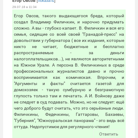
Егор Овсов
[
показать
]
29.07.18 в 11:34
Егор Овсов, такого выдающегося бреда, который
создал Владимир Филичкин, и нарочно придумать
сложно. А вы - глубоко капает. В. Филичкин и вся его
семья, сидящие со всей своей "Гранадой-пресс" на
довольствии у губернатора ( все их издания, которые
никто не читает, бюджетные и бесплатно
распространяемые - за деньги
налогоплательщиков...), не являются авторитетными
на Южнои Урале. А персона В. Филичкиных в среде
профессиональных журналистов давно и прочно
воспринимается как комическая. Впрочем, и
"Аргументы и факты" считается газетой для
домохозяек - такую сумбурную и безграмотную
глупость только там и печатать. А И. Войнову даже
не следует в суд подавать. Можно, но не следует: ещё
чего доброго будут считать, что это серьёзные люди.
Филичкины, Федечкины, Гаттаровы, Бахаевы,
"Губерния", "Южноуральская панорама" - это ведь всё
оттуда. Недопустимое для регулярного чтения!
Ответить