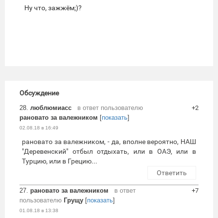
Ну что, зажжём;)?
Обсуждение
28.
люблюмиасс
в ответ пользователю
+2
рановато за валежником
[
показать
]
02.08.18 в 16:49
рановато за валежником, - да, вполне вероятно, НАШ
"Деревенский" отбыл отдыхать, или в ОАЭ, или в
Турцию, или в Грецию...
Ответить
27.
рановато за валежником
в ответ
+7
пользователю
Грущу
[
показать
]
01.08.18 в 13:38