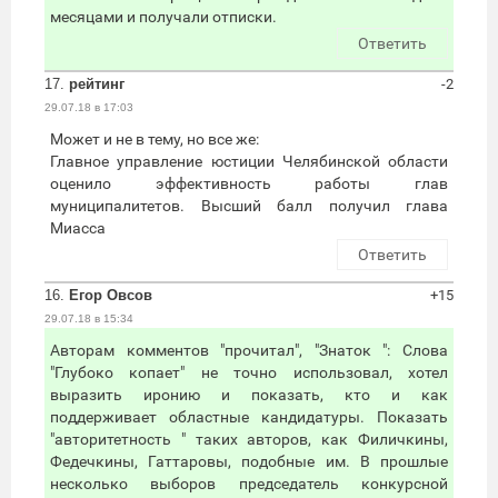
месяцами и получали отписки.
Ответить
17.
рейтинг
-2
29.07.18 в 17:03
Может и не в тему, но все же:
Главное управление юстиции Челябинской области
оценило эффективность работы глав
муниципалитетов. Высший балл получил глава
Миасса
Ответить
16.
Егор Овсов
+15
29.07.18 в 15:34
Авторам комментов "прочитал", "Знаток ": Слова
"Глубоко копает" не точно использовал, хотел
выразить иронию и показать, кто и как
поддерживает областные кандидатуры. Показать
"авторитетность " таких авторов, как Филичкины,
Федечкины, Гаттаровы, подобные им. В прошлые
несколько выборов председатель конкурсной