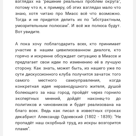
взглядах на "решение реальных проблем округа",
потому что я, к примеру, об этих взглядах мало что
знаю, хотя читаю про Миасс всё что возможно.
Тогда и не придется делить их по "абстрактным,
умозрительным полюсам". И всё же полюса будут.
Вот увидите.
А пока хочу поблагодарить всех, кто принимает
участие в нашем цивилизованном диалоге, кто
горячо и искренне обсуждает ситуацию в Миассе и
предлагает свои идеи по изменению её в лучшую
сторону. Как знать, может быть, из нашего уже по
сути дискуссионного клуба получится зачаток того
самого местного самоуправления, когда
конкретная идея неравнодушного жителя, душой
болеющего за наш город, пройдёт через горнило
экспертных мнений, дойдёт наконец-то до
политиков и чиновников и будет реализована на
благо всех. Ведь как писал в известных строках
декабрист Александр Одоевский (1802 - 1839): "Не
пропадёт наш скорбный труд, из искры возгорится
пламя".