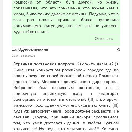
комиссии от области был другой, но жизнь
показывала, что его понимание, кто нужен нам в
мэры, было также далеко от истины. Подумал, что в
этот раз власти пришлют более правильно
понимающего ситуацию, но не так получилось.
Будьте бдительны!
Ответить
15.
Односельчанин
-3
29.07.18 в 14:02
Странная постановка вопроса: Как жить дальше? (в
нынешнем конкретном российском городке где во
власть лезут со своей корыстной целью) Помнится,
одного Главу Миасса выдвинул совет директоров...
Избранник был серьезным настолько, что в
привычную апрельскую жару в квартирах
распорядился отключить отопление (!!!) а во время
майского похолодания смог его снова включить (!!!)
Куда уж авторитетнее?!! Город должен расцвести! Не
расцвел. Другой, пришедший вскоре прославился
тем, что умел доставать деньги в любом нужном
количестве! Ну ведь это замечательно?!! Конечно,