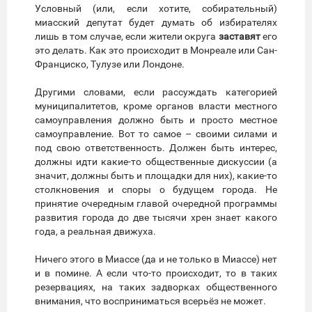
Условный (или, если хотите, собирательный)
миасский депутат будет думать об избирателях
лишь в том случае, если жители округа
заставят
его
это делать. Как это происходит в Монреале или Сан-
Франциско, Тулузе или Лондоне.
Другими словами, если рассуждать категорией
муниципалитетов, кроме органов власти местного
самоуправления должно быть и просто местное
самоуправление. Вот то самое – своими силами и
под свою ответственность. Должен быть интерес,
должны идти какие-то общественные дискуссии (а
значит, должны быть и площадки для них), какие-то
столкновения и споры о будущем города. Не
принятие очередным главой очередной программы
развития города до две тысячи хрен знает какого
года, а реальная движуха.
Ничего этого в Миассе (да и не только в Миассе) нет
и в помине. А если что-то происходит, то в таких
резервациях, на таких задворках общественного
внимания, что восприниматься всерьёз не может.