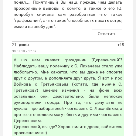
понял..., Понятливый Вы наш, прежде, чем делать
прозорливые выводы о ком-то, а также о его IQ,
попробуй сначала сам разобраться что такое
"графомания", а что такое "способность писать остро,
емко и на злобу дня".
Ответить
21.
джон
+15
30.07.18 в 17:59
А шо нам скажет гражданин "Деревенский"?
Наблюдать вашу полемику с С. Лихачёвы стало уже
любопытно. Мне кажется, что вы даже не спорите
друг с другом, а дополняете друг друга. Я вот и про
Войнова с Третьяковым (кстати, где нынче С.
Третьяков?) мнение изменил - на фоне всех
остальных они, действительно, были неплохие
руководители города. Про то, что депутаты не
думают про избирателей - согласен с С. Лихачёвым, а
про то, что полюсы могут быть и другими - согласен с
Деревенским.
Деревенский, вы где? Хорош пилить дрова, займитесь
просвещением!:)