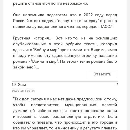
решить становится почти невозможно.
Она напомнила педагогам, что к 2022 году перед
Россией стоит задача "вернуться в пятерку" стран по
навыкам функционального чтения, передает ТАСС."
Грустная история... Вот кто-то, из не осиливших
опубликованные в этой рубрике тексты, говорил
здесь, что "Войну и мир" при этом читал. Видимо, имел
в виду именно эту единственную строчку названия
романа - "Война и мир". На этом чтение романа было
закончено:)...
Ответить
19.
Увы
-2
30.07.18 в 08:44
"Так вот, сегодня у нас нет даже предпосылок к тому,
чтобы представители муниципальных властей
думали об избирателях и как-то включали наши
интересы в свою рациональную стратегию. Если
обывателю плевать, что происходит в его городе и
кто им управляет, то и чиновнику и депутату плевать