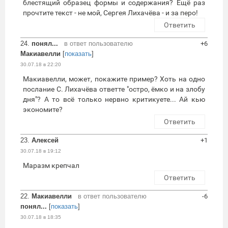
блестящий образец формы и содержания? Ещё раз
прочтите текст - не мой, Сергея Лихачёва - и за перо!
Ответить
24.
понял...
в ответ пользователю
+6
Макиавелли
[
показать
]
30.07.18 в 22:20
Макиавелли, может, покажите пример? Хоть на одно
послание С. Лихачёва ответте "остро, ёмко и на злобу
дня"? А то всё только нервно критикуете... Ай кью
экономите?
Ответить
23.
Алексей
+1
30.07.18 в 19:12
Маразм крепчал
Ответить
22.
Макиавелли
в ответ пользователю
-6
понял...
[
показать
]
30.07.18 в 18:35