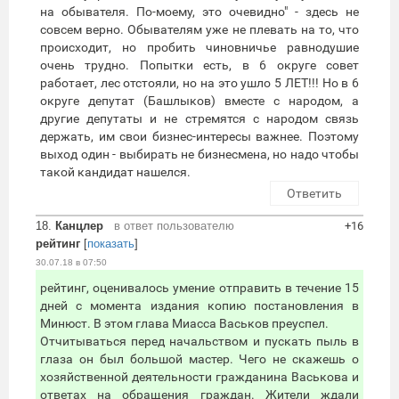
на обывателя. По-моему, это очевидно" - здесь не
совсем верно. Обывателям уже не плевать на то, что
происходит, но пробить чиновничье равнодушие
очень трудно. Попытки есть, в 6 округе совет
работает, лес отстояли, но на это ушло 5 ЛЕТ!!! Но в 6
округе депутат (Башлыков) вместе с народом, а
другие депутаты и не стремятся с народом связь
держать, им свои бизнес-интересы важнее. Поэтому
выход один - выбирать не бизнесмена, но надо чтобы
такой кандидат нашелся.
Ответить
18.
Канцлер
в ответ пользователю
+16
рейтинг
[
показать
]
30.07.18 в 07:50
рейтинг, оценивалось умение отправить в течение 15
дней с момента издания копию постановления в
Минюст. В этом глава Миасса Васьков преуспел.
Отчитываться перед начальством и пускать пыль в
глаза он был большой мастер. Чего не скажешь о
хозяйственной деятельности гражданина Васькова и
ответах на обращения граждан. Жители ждали