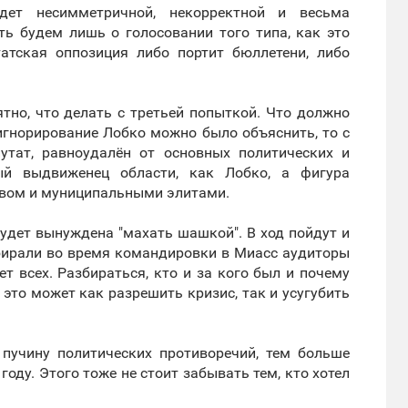
дет несимметричной, некорректной и весьма
ть будем лишь о голосовании того типа, как это
атская оппозиция либо портит бюллетени, либо
ятно, что делать с третьей попыткой. Что должно
 игнорирование Лобко можно было объяснить, то с
путат, равноудалён от основных политических и
й выдвиженец области, как Лобко, а фигура
вом и муниципальными элитами.
будет вынуждена "махать шашкой". В ход пойдут и
обирали во время командировки в Миасс аудиторы
т всех. Разбираться, кто и за кого был и почему
сё это может как разрешить кризис, так и усугубить
пучину политических противоречий, тем больше
оду. Этого тоже не стоит забывать тем, кто хотел