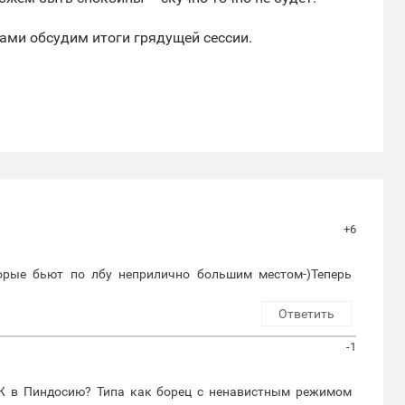
вами обсудим итоги грядущей сессии.
+6
торые бьют по лбу неприлично большим местом-)Теперь
Ответить
-1
Ж в Пиндосию? Типа как борец с ненавистным режимом