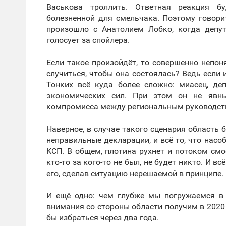
Васькова троллить. Ответная реакция бу
болезненной для смельчака. Поэтому говори
произошло с Анатолием Лобко, когда депут
голосует за спойлера.
Если такое произойдёт, то совершенно непон
случиться, чтобы она состоялась? Ведь если
Тонких всё куда более сложно: миасец, де
экономических сил. При этом он не явны
компромисса между региональным руководст
Наверное, в случае такого сценария область 
неправильные декларации, и всё то, что нас
КСП. В общем, плотина рухнет и потоком смое
кто-то за кого-то не был, не будет никто. И в
его, сделав ситуацию нерешаемой в принципе.
И ещё одно: чем глубже мы погружаемся в 
внимания со стороны области получим в 2020 г
бы избраться через два года.