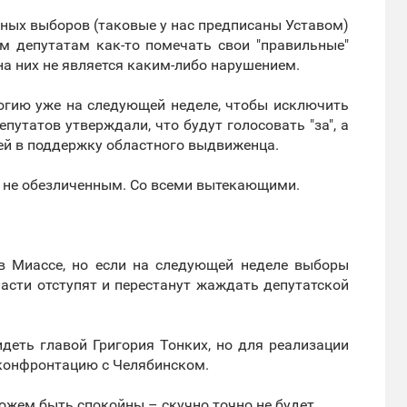
ных выборов (таковые у нас предписаны Уставом)
м депутатам как-то помечать свои "правильные"
на них не является каким-либо нарушением.
огию уже на следующей неделе, чтобы исключить
путатов утверждали, что будут голосовать "за", а
ей в поддержку областного выдвиженца.
я не обезличенным. Со всеми вытекающими.
 в Миассе, но если на следующей неделе выборы
ласти отступят и перестанут жаждать депутатской
идеть главой Григория Тонких, но для реализации
 конфронтацию с Челябинском.
можем быть спокойны – скучно точно не будет.