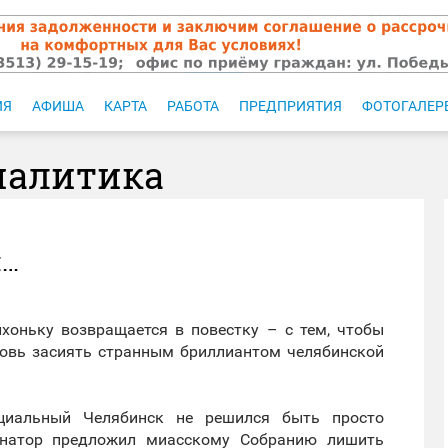
ИЯ
АФИША
КАРТА
РАБОТА
ПРЕДПРИЯТИЯ
ФОТОГАЛЕР
налитика
й…
хоньку возвращается в повестку – с тем, чтобы
новь засиять странным бриллиантом челябинской
циальный Челябинск не решился быть просто
рнатор предложил миасскому Собранию лишить