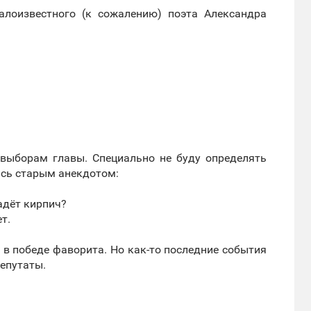
алоизвестного (к сожалению) поэта Александра
 выборам главы. Специально не буду определять
ись старым анекдотом:
падёт кирпич?
т.
н в победе фаворита. Но как-то последние события
депутаты.