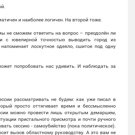
ой.
атичен и наиболее логичен. На второй тоже.
 мы не сможем ответить на вопрос – преодолён ли
 и с ювелирной точностью выводить город из
 напоминает лоскутное одеяло, сшитое под одну
сможет попробовать нас удивить. И наблюдать за
ессии рассматривать не будем: как уже писал в
оторый просто оттягивает время и бессмысленно
ессии можно провести лишь открытым демаршем,
итуации пристального присмотра и почти ручного
вать сессию - самоубийство (пока политическое).
осит вызов областному руководству. А это вам не