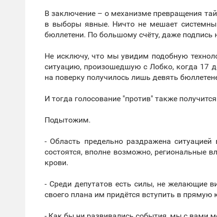
В заключение – о механизме превращения тай
в выборы явные. Ничто не мешает системны
бюллетени. По большому счёту, даже подпись 
Не исключу, что мы увидим подобную технол
ситуацию, произошедшую с Лобко, когда 17 де
на поверку получилось лишь девять бюллетен
И тогда голосование "против" также получитс
Подытожим.
- Область предельно раздражена ситуацией
состоятся, вполне возможно, региональные в
крови.
- Среди депутатов есть силы, не желающие в
своего плана им придётся вступить в прямую
- Как бы ни развивались события, мы с вами 