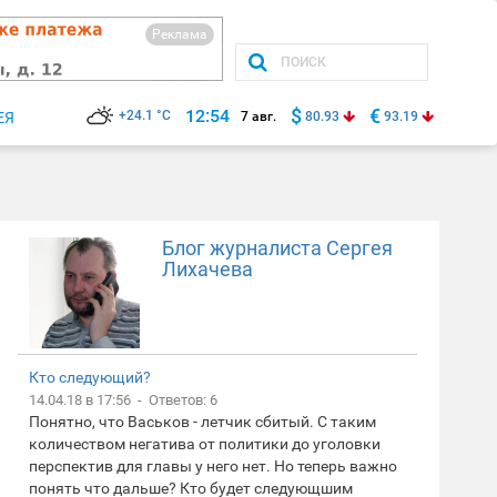
Реклама
$
€
12:54
+24.1 °C
ЕЯ
7 авг.
80.93
93.19
Блог журналиста Сергея
Лихачева
Кто следующий?
14.04.18 в 17:56 - Ответов: 6
Понятно, что Васьков - летчик сбитый. С таким
количеством негатива от политики до уголовки
перспектив для главы у него нет. Но теперь важно
понять что дальше? Кто будет следующшим