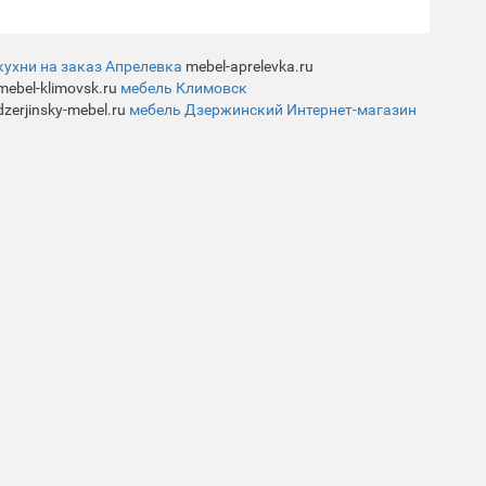
кухни на заказ Апрелевка
mebel-aprelevka.ru
mebel-klimovsk.ru
мебель Климовск
dzerjinsky-mebel.ru
мебель Дзержинский Интернет-магазин