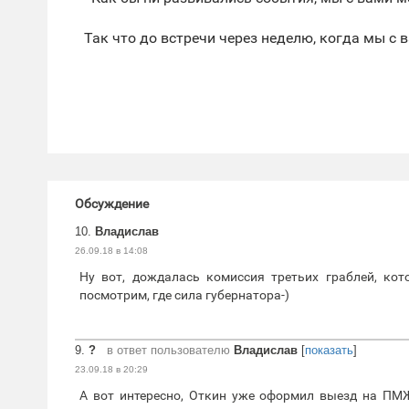
Так что до встречи через неделю, когда мы с 
Обсуждение
10.
Владислав
26.09.18 в 14:08
Ну вот, дождалась комиссия третьих граблей, ко
посмотрим, где сила губернатора-)
9.
?
в ответ пользователю
Владислав
[
показать
]
23.09.18 в 20:29
А вот интересно, Откин уже оформил выезд на ПМ