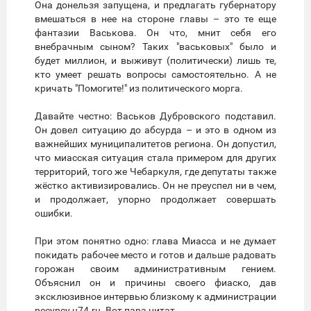
Она донельзя запущена, и предлагать губернатору
вмешаться в нее на стороне главы – это те еще
фантазии Васькова. Он что, мнит себя его
внебрачным сыном? Таких "васьковых" было и
будет миллион, и выживут (политически) лишь те,
кто умеет решать вопросы самостоятельно. А не
кричать "Помогите!" из политического морга.
Давайте честно: Васьков Дубровского подставил.
Он довел ситуацию до абсурда – и это в одном из
важнейших муниципалитетов региона. Он допустил,
что миасская ситуация стала примером для других
территорий, того же Чебаркуля, где депутаты также
жёстко активизировались. Он не преуспел ни в чем,
и продолжает, упорно продолжает совершать
ошибки.
При этом понятно одно: глава Миасса и не думает
покидать рабочее место и готов и дальше радовать
горожан своим административным гением.
Объяснил он и причины своего фиаско, дав
эксклюзивное интервью близкому к администрации
ресурсу u74.ru. Вот пара цитат.