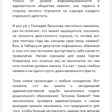
только от уровня информированности и
адекватности общества зависит, как перекос в
сторону личного отразится на карьере каждого
отдельного депутата.
И раз уж у Геннадия Васькова настолько накипело,
раз он полагает, что может защищаться, ссылаясь
на алчность депутатского корпуса, то почему вот
уже полтора года мы слышим одни лишь намеки?
Вон, в Чебаркуле депутатов пофамильно обвинили
в том, что они пытались выторговать себе какие-то
привилегии. Ничем хорошим для мэра Сергея
Ковригина это, конечно же, не закончится, но там
хоть понятен уровень накала. А у нас – лишь слабые
намеки и ни одного пусть даже маленького факта.
Тоже самое происходит с любым скандалом. Вот
скажите, что вы знаете о сегодняшней
административной судьбе начальника отдела
дошкольного образования Татьяны Биевой? Чем
закончилась проверка администрации, к каким
выводам пришли чиновники, что предпринято для
того, чтобы больше не покупать здания под детские