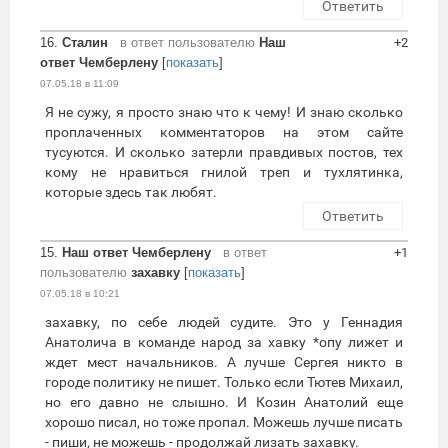
Ответить
16.
Сталин
в ответ пользователю
Наш
+2
ответ Чемберлену
[
показать
]
07.05.18 в 11:09
Я не сужу, я просто знаю что к чему! И знаю сколько
проплаченных комментаторов на этом сайте
тусуются. И сколько затерли правдивых постов, тех
кому не нравиться гнилой треп и тухлятинка,
которые здесь так любят.
Ответить
15.
Наш ответ Чемберлену
в ответ
+1
пользователю
захавку
[
показать
]
07.05.18 в 10:21
захавку, по себе людей судите. Это у Геннадия
Анатолича в команде народ за хавку *опу лижет и
ждет мест начальников. А лучше Сергея никто в
городе политику не пишет. Только если Тютев Михаил,
но его давно не слышно. И Козин Анатолий еще
хорошо писал, но тоже пропал. Можешь лучше писать
- пиши, не можешь - продолжай лизать захавку.