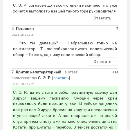
С. Э. Р., согласен до такой степени накипело.что уже
хочется вытолкать взашей такого горе руководителя
Ответить
8.
Петрович
-7
05.05.18 в 17:27
- Что ты делаешь? - Набрасываю говно на
вентилятор. - Ты же собирался писать политический
обзор. - То есть, да, пишу политический обзор.
Ответить
7.
Критик нелитературный
в ответ
+14
пользователю
С. Э. Р.
[
показать
]
05.05.18 в 17:21
С. Э. Р., да не льстите себе, правильную оценку дал
Хирург вашему пасквилю. Эмоции через край
изначально били именно у вас. И сейчас зацепило
как раз вас. Хирург бросил на ходу три предложения
и ушел людей лечить. А вас прорвало аж на целый
опус, причем с потугами на многочисленные цитаты.
Кстати, про цитаты - перебор. В тексте достаточно 1