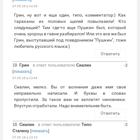
07.05.18 в 14:04
Грин, ну вот и еще один, типо, комментатор:) Как
тараканы из половых щелей повылазили! Кто
следующий? Там где-то еще Пушкин был, который
очень хророш в гавне разбирался! Или это все же был
Грин, выступавший под псевдонимом "Пушкин", тоже
любитель русского языка:)
Ответить
19.
Грин
в ответ пользователю
Сиалин
-2
[
показать
]
07.05.18 в 13:44
Сиалин, мелко. Вы от волнения даже имя свое
неправильно написали. И буквы в словах
пропустили. За такое вам не заплатят чиновники.
Впустую отработали. Надо внимательнее быть.
Ответить
18.
Сиалин
в ответ пользователю
Типо
-2
Сталину
[
показать
]
07.05.18 в 13:15