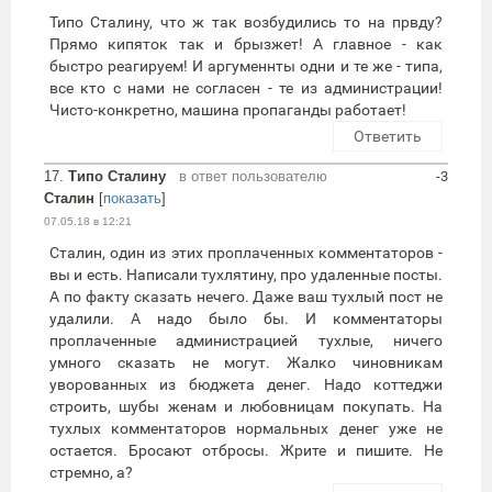
Типо Сталину, что ж так возбудились то на првду?
Прямо кипяток так и брызжет! А главное - как
быстро реагируем! И аргуменнты одни и те же - типа,
все кто с нами не согласен - те из администрации!
Чисто-конкретно, машина пропаганды работает!
Ответить
17.
Типо Сталину
в ответ пользователю
-3
Сталин
[
показать
]
07.05.18 в 12:21
Сталин, один из этих проплаченных комментаторов -
вы и есть. Написали тухлятину, про удаленные посты.
А по факту сказать нечего. Даже ваш тухлый пост не
удалили. А надо было бы. И комментаторы
проплаченные администрацией тухлые, ничего
умного сказать не могут. Жалко чиновникам
уворованных из бюджета денег. Надо коттеджи
строить, шубы женам и любовницам покупать. На
тухлых комментаторов нормальных денег уже не
остается. Бросают отбросы. Жрите и пишите. Не
стремно, а?