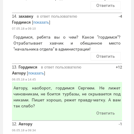
Ответить
14.
захавку
в ответ пользователю
-4
Гордимся
[
показать
]
07.05.18 в 09:10
Гордимся, ребята вы о чем? Какое "гордимся"?
Отрабатывает хавчик и обещенное место
"начальника отдела" в администрации!
Ответить
13.
Гордимся
в ответ пользователю
+12
Автору
[
показать
]
06.05.18 в 14:45
Автору, наоборот, гордимся Сергеем. Не лижет
чиновникам, не боится турбазы, не скрывается под
никами. Пишет хорошо, режет правду-матку. А вам
так слабо?
Ответить
12.
Автору
-1
06.05.18 в 09:34