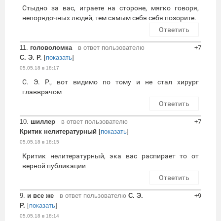
Стыдно за вас, играете на стороне, мягко говоря,
непорядочных людей, тем самым себя себя позорите.
Ответить
11.
головоломка
в ответ пользователю
+7
С. Э. Р.
[
показать
]
05.05.18 в 18:17
С. Э. Р., вот видимо по тому и не стал хирург
главврачом
Ответить
10.
шиллер
в ответ пользователю
+7
Критик нелитературный
[
показать
]
05.05.18 в 18:15
Критик нелитературный, эка вас распирает то от
верной публикации
Ответить
9.
и все же
в ответ пользователю
С. Э.
+9
Р.
[
показать
]
05.05.18 в 18:14