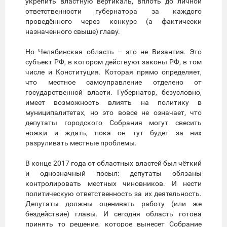
укрепить властную вертикаль, вплоть до личной
ответственности губернатора за каждого
проведённого через конкурс (а фактически
назначенного свыше) главу.
Но Челябинская область – это не Византия. Это
субъект РФ, в котором действуют законы РФ, в том
числе и Конституция. Которая прямо определяет,
что местное самоуправление отделено от
государственной власти. Губернатор, безусловно,
имеет возможность влиять на политику в
муниципалитетах, но это вовсе не означает, что
депутаты городского Собрания могут свесить
ножки и ждать, пока он тут будет за них
разруливать местные проблемы.
В конце 2017 года от областных властей был чёткий
и однозначный посыл: депутаты обязаны
контролировать местных чиновников. И нести
политическую ответственность за их деятельность.
Депутаты должны оценивать работу (или же
бездействие) главы. И сегодня область готова
принять то решение, которое вынесет Собрание