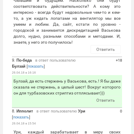
-бывшим и будущим. Насколько они будут
соответствовать действительности? А кому это
интересно - всегда будут недовольные чем-то и кем-
то, а уж кидать лопатами на вентилятор мы все
умеем и любим. Да, сайт, кстати по уровню -
городской и занимается дискредитацией Васькова
долго, нудно, разными способами и методами. И,
знаете, у него это получилось!
Ответить
9.
По-беда
в ответ пользователю
+18
Булзай
[
показать
]
26.04.18 в 16:16
Булзай, да есть стержень у Васькова, есть.! Я бы даже
сказала не стержень, а целый шест! Вокруг которого
он для турбазовских стриптиз отплясывает)))
Ответить
8.
Ипполит
в ответ пользователю
Ури
0
[
показать
]
26.04.18 в 15:54
Ури, каждый зарабатывает в меру своих