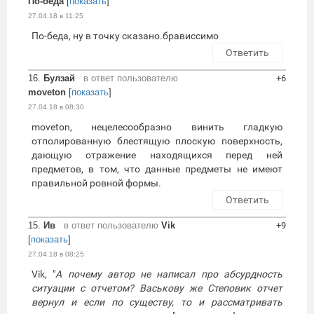
По-беда
[
показать
]
27.04.18 в 11:25
По-беда, ну в точку сказано.брависсимо
Ответить
16.
Булзай
в ответ пользователю
+6
moveton
[
показать
]
27.04.18 в 08:30
moveton, нецелесообразно винить гладкую
отполированную блестящую плоскую поверхность,
дающую отражение находящихся перед ней
предметов, в том, что данные предметы не имеют
правильной ровной формы.
Ответить
15.
Ив
в ответ пользователю
Vik
+9
[
показать
]
27.04.18 в 08:25
Vik, "
А почему автор не написал про абсурдность
ситуации с отчетом? Васькову же Степовик отчет
вернул и если по существу, то и рассматривать