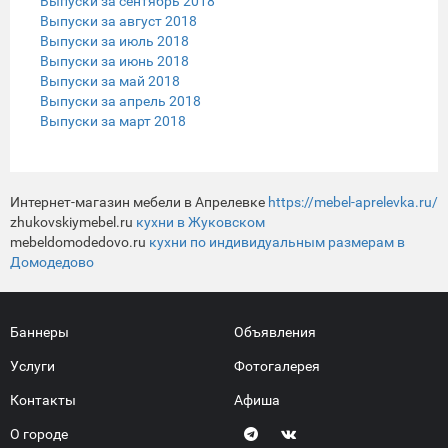
Выпуски за сентябрь 2018
Выпуски за август 2018
Выпуски за июль 2018
Выпуски за июнь 2018
Выпуски за май 2018
Выпуски за апрель 2018
Выпуски за март 2018
Интернет-магазин мебели в Апрелевке
https://mebel-aprelevka.ru/
zhukovskiymebel.ru
кухни в Жуковском
mebeldomodedovo.ru
кухни по индивидуальным размерам в
Домодедово
Баннеры
Объявления
Услуги
Фотогалерея
Контакты
Афиша
О городе