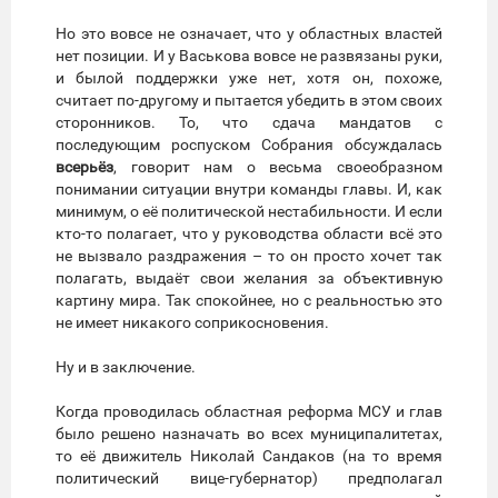
Но это вовсе не означает, что у областных властей
нет позиции. И у Васькова вовсе не развязаны руки,
и былой поддержки уже нет, хотя он, похоже,
считает по-другому и пытается убедить в этом своих
сторонников. То, что сдача мандатов с
последующим роспуском Собрания обсуждалась
всерьёз
, говорит нам о весьма своеобразном
понимании ситуации внутри команды главы. И, как
минимум, о её политической нестабильности. И если
кто-то полагает, что у руководства области всё это
не вызвало раздражения – то он просто хочет так
полагать, выдаёт свои желания за объективную
картину мира. Так спокойнее, но с реальностью это
не имеет никакого соприкосновения.
Ну и в заключение.
Когда проводилась областная реформа МСУ и глав
было решено назначать во всех муниципалитетах,
то её движитель Николай Сандаков (на то время
политический вице-губернатор) предполагал