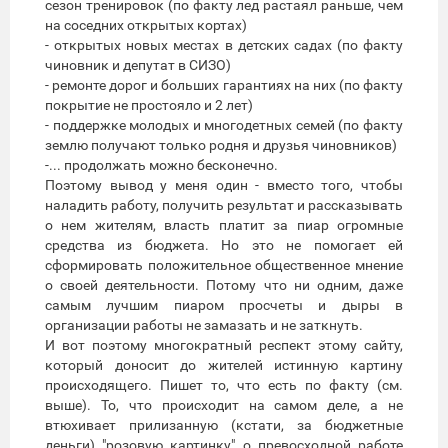
сезон тренировок (по факту лед растаял раньше, чем
на соседних открытых кортах)
- открытых новых местах в детских садах (по факту
чиновник и депутат в СИЗО)
- ремонте дорог и больших гарантиях на них (по факту
покрытие не простояло и 2 лет)
- поддержке молодых и многодетных семей (по факту
землю получают только родня и друзья чиновников)
-... продолжать можно бесконечно.
Поэтому вывод у меня один - вместо того, чтобы
наладить работу, получить результат и рассказывать
о нем жителям, власть платит за пиар огромные
средства из бюджета. Но это не помогает ей
сформировать положительное общественное мнение
о своей деятельности. Потому что ни одним, даже
самым лучшим пиаром просчеты и дыры в
организации работы не замазать и не заткнуть.
И вот поэтому многократный респект этому сайту,
который доносит до жителей истинную картину
происходящего. Пишет то, что есть по факту (см.
выше). То, что происходит на самом деле, а не
втюхивает прилизанную (кстати, за бюджетные
деньги) "розовую картинку" о превосходной работе