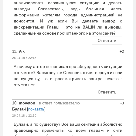
анализировать сложившуюся ситуацию и делать
выводы. Согласитесь, ведь большая часть
информации жителям города администрацией не
доносится. И уж если Вы делаете вывод о
дискредитации Главы - это не ВАШИ ли выводы,
сделанные на основе прочитанного на этом сайте?
Ответить
11.
Vik
+2
26.04.18 в 22:46
А почему автор не написал про абсурдность ситуации
с отчетом? Васькову же Степовик отчет вернул и если
по существу, то и рассматривать завтра нечего -
отчета нет
Ответить
10.
moveton
в ответ пользователю
-3
Булзай
[
показать
]
26.04.18 в 22:19
Булзай, а по существу? Все ваши сентеции абсолютно
правомерно применить ко всем главам и сити