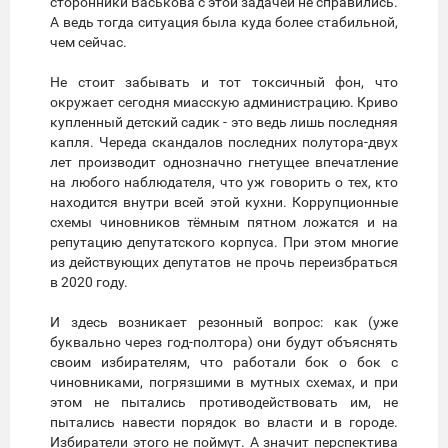
сторонники Васькова с этой задачей не справились.
А ведь тогда ситуация была куда более стабильной,
чем сейчас.
Не стоит забывать и тот токсичный фон, что
окружает сегодня миасскую администрацию. Криво
купленный детский садик - это ведь лишь последняя
капля. Череда скандалов последних полутора-двух
лет производит однозначно гнетущее впечатление
на любого наблюдателя, что уж говорить о тех, кто
находится внутри всей этой кухни. Коррупционные
схемы чиновников тёмным пятном ложатся и на
репутацию депутатского корпуса. При этом многие
из действующих депутатов не прочь переизбраться
в 2020 году.
И здесь возникает резонный вопрос: как (уже
буквально через год-полтора) они будут объяснять
своим избирателям, что работали бок о бок с
чиновниками, погрязшими в мутных схемах, и при
этом не пытались противодействовать им, не
пытались навести порядок во власти и в городе.
Избиратели этого не поймут. А значит перспектива