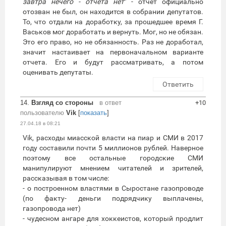
завтра нечего - отчета нет
" - отчет официально
отозван не был, он находится в собрании депутатов.
То, что отдали на доработку, за прошедшее время Г.
Васьков мог доработать и вернуть. Мог, но не обязан.
Это его право, но не обязанность. Раз не доработал,
значит настаивает на первоначальном варианте
отчета. Его и будут рассматривать, а потом
оценивать депутаты.
Ответить
14.
Взгляд со стороны
в ответ
+10
пользователю
Vik
[
показать
]
27.04.18 в 08:21
Vik, расходы миасской власти на пиар и СМИ в 2017
году составили почти 5 миллионов рублей. Наверное
поэтому все остальные городские СМИ
манипулируют мнением читателей и зрителей,
рассказывая в том числе:
- о построенном властями в Сыростане газопроводе
(по факту- деньги подрядчику выплачены,
газопровода нет)
- чудесном ангаре для хоккеистов, который продлит