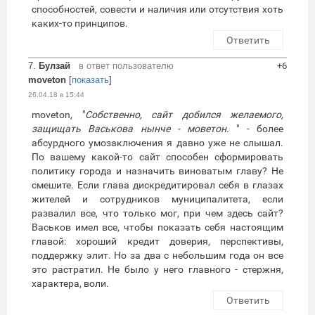
способностей, совести и наличия или отсутствия хоть
каких-то принципов.
Ответить
7.
Булзай
в ответ пользователю
+6
moveton
[
показать
]
26.04.18 в 15:44
moveton, "
Собственно, сайт добился желаемого,
защищать Васькова нынче - моветон.
" - более
абсурдного умозаключения я давно уже не слышал.
По вашему какой-то сайт способен сформировать
политику города и назначить виноватым главу? Не
смешите. Если глава дискредитировал себя в глазах
жителей и сотрудников муниципалитета, если
развалил все, что только мог, при чем здесь сайт?
Васьков имел все, чтобы показать себя настоящим
главой: хороший кредит доверия, перспективы,
поддержку элит. Но за два с небольшим года он все
это растратил. Не было у него главного - стержня,
характера, воли.
Ответить