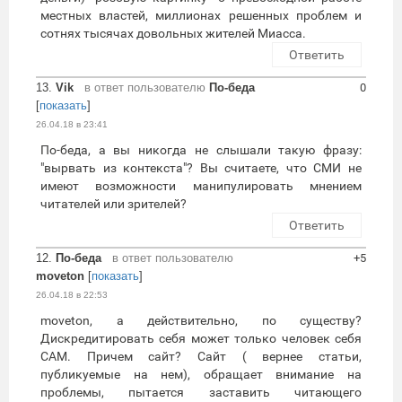
местных властей, миллионах решенных проблем и
сотнях тысячах довольных жителей Миасса.
Ответить
13.
Vik
в ответ пользователю
По-беда
0
[
показать
]
26.04.18 в 23:41
По-беда, а вы никогда не слышали такую фразу:
"вырвать из контекста"? Вы считаете, что СМИ не
имеют возможности манипулировать мнением
читателей или зрителей?
Ответить
12.
По-беда
в ответ пользователю
+5
moveton
[
показать
]
26.04.18 в 22:53
moveton, а действительно, по существу?
Дискредитировать себя может только человек себя
САМ. Причем сайт? Сайт ( вернее статьи,
публикуемые на нем), обращает внимание на
проблемы, пытается заставить читающего