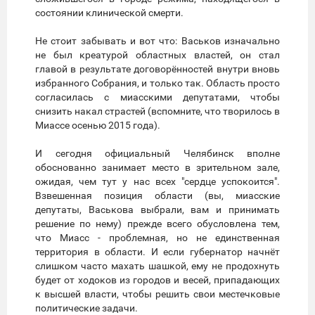
состоянии клинической смерти.
Не стоит забывать и вот что: Васьков изначально
не был креатурой областных властей, он стал
главой в результате договорённостей внутри вновь
избранного Собрания, и только так. Область просто
согласилась с миасскими депутатами, чтобы
снизить накал страстей (вспомните, что творилось в
Миассе осенью 2015 года).
И сегодня официальный Челябинск вполне
обоснованно занимает место в зрительном зале,
ожидая, чем тут у нас всех "сердце успокоится".
Взвешенная позиция области (вы, миасские
депутаты, Васькова выбрали, вам и принимать
решение по нему) прежде всего обусловлена тем,
что Миасс - проблемная, но не единственная
территория в области. И если губернатор начнёт
слишком часто махать шашкой, ему не продохнуть
будет от ходоков из городов и весей, припадающих
к высшей власти, чтобы решить свои местечковые
политические задачи.