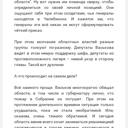
области". Ну вот нужна им команда сверху, чтобы
определиться со своей личной позицией. Они
ощущают себя при этом солдатами, чьи генералы
находятся в Челябинске. И кажется им, что
генералы эти всё никак не могут сформулировать
чёткий приказ.
При этом молчание областных властей разные
группы толкуют по-разному. Депутаты Васькова
видят в этом немую поддержку шефа, депутаты из
противоположного лагеря – немой укор в сторону
главы. Такой вот дуализм.
А что происходит на самом деле?
Всё намного проще. Васьков многократно обещал
области, в том числе и губернатору лично, что
пожар в Собрании он потушит. При этом на
протяжении длительного времени ситуация только
ухудшалась, пока не стала необратимой. Или,
скажем, очень тяжело обратимой. И сегодня
область менее всего хочет заниматься реанимацией
сложившегося в городе режима, находящегося в