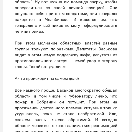
области". Ну вот нужна им команда сверху, чтобы
определиться со своей личной позицией. Они
ощущают себя при этом солдатами, чьи генералы
находятся в Челябинске. И кажется им, что
генералы эти всё никак не могут сформулировать
чёткий приказ.
При этом молчание областных властей разные
группы толкуют по-разному. Депутаты Васькова
видят в этом немую поддержку шефа, депутаты из
противоположного лагеря – немой укор в сторону
главы. Такой вот дуализм.
А что происходит на самом деле?
Всё намного проще. Васьков многократно обещал
области, в том числе и губернатору лично, что
пожар в Собрании он потушит. При этом на
протяжении длительного времени ситуация только
ухудшалась, пока не стала необратимой. Или,
скажем, очень тяжело обратимой. И сегодня
область менее всего хочет заниматься реанимацией
сложившегося в городе режима, находящегося в