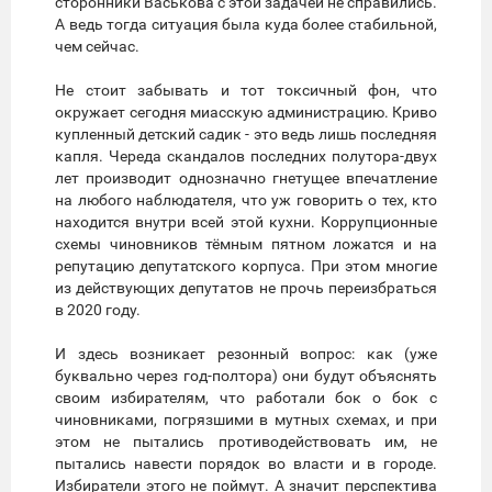
сторонники Васькова с этой задачей не справились.
А ведь тогда ситуация была куда более стабильной,
чем сейчас.
Не стоит забывать и тот токсичный фон, что
окружает сегодня миасскую администрацию. Криво
купленный детский садик - это ведь лишь последняя
капля. Череда скандалов последних полутора-двух
лет производит однозначно гнетущее впечатление
на любого наблюдателя, что уж говорить о тех, кто
находится внутри всей этой кухни. Коррупционные
схемы чиновников тёмным пятном ложатся и на
репутацию депутатского корпуса. При этом многие
из действующих депутатов не прочь переизбраться
в 2020 году.
И здесь возникает резонный вопрос: как (уже
буквально через год-полтора) они будут объяснять
своим избирателям, что работали бок о бок с
чиновниками, погрязшими в мутных схемах, и при
этом не пытались противодействовать им, не
пытались навести порядок во власти и в городе.
Избиратели этого не поймут. А значит перспектива