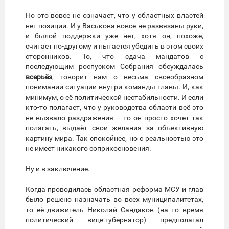
Но это вовсе не означает, что у областных властей
нет позиции. И у Васькова вовсе не развязаны руки,
и былой поддержки уже нет, хотя он, похоже,
считает по-другому и пытается убедить в этом своих
сторонников. То, что сдача мандатов с
последующим роспуском Собрания обсуждалась
всерьёз
, говорит нам о весьма своеобразном
понимании ситуации внутри команды главы. И, как
минимум, о её политической нестабильности. И если
кто-то полагает, что у руководства области всё это
не вызвало раздражения – то он просто хочет так
полагать, выдаёт свои желания за объективную
картину мира. Так спокойнее, но с реальностью это
не имеет никакого соприкосновения.
Ну и в заключение.
Когда проводилась областная реформа МСУ и глав
было решено назначать во всех муниципалитетах,
то её движитель Николай Сандаков (на то время
политический вице-губернатор) предполагал