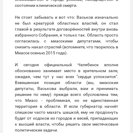
состоянии клинической смерти.
Не стоит забывать и вот что: Васьков изначально
не был креатурой областных властей, он стал
главой в результате договорённостей внутри вновь
избранного Собрания, и только так. Область просто
согласилась с миасскими депутатами, чтобы
снизить накал страстей (вспомните, что творилось в
Миассе осенью 2015 года).
И сегодня официальный Челябинск вполне
обоснованно занимает место в зрительном зале,
ожидая, чем тут у нас всех "сердце успокоится".
Взвешенная позиция области (вы, миасские
депутаты, Васькова выбрали, вам и принимать
решение по нему) прежде всего обусловлена тем,
что Миасс - проблемная, но не единственная
территория в области. И если губернатор начнёт
слишком часто махать шашкой, ему не продохнуть
будет от ходоков из городов и весей, припадающих
к высшей власти, чтобы решить свои местечковые
политические задачи.