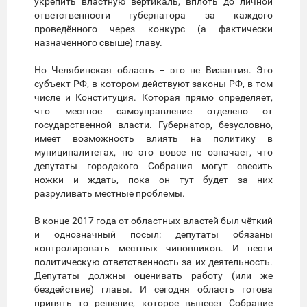
укрепить властную вертикаль, вплоть до личной
ответственности губернатора за каждого
проведённого через конкурс (а фактически
назначенного свыше) главу.
Но Челябинская область – это не Византия. Это
субъект РФ, в котором действуют законы РФ, в том
числе и Конституция. Которая прямо определяет,
что местное самоуправление отделено от
государственной власти. Губернатор, безусловно,
имеет возможность влиять на политику в
муниципалитетах, но это вовсе не означает, что
депутаты городского Собрания могут свесить
ножки и ждать, пока он тут будет за них
разруливать местные проблемы.
В конце 2017 года от областных властей был чёткий
и однозначный посыл: депутаты обязаны
контролировать местных чиновников. И нести
политическую ответственность за их деятельность.
Депутаты должны оценивать работу (или же
бездействие) главы. И сегодня область готова
принять то решение, которое вынесет Собрание