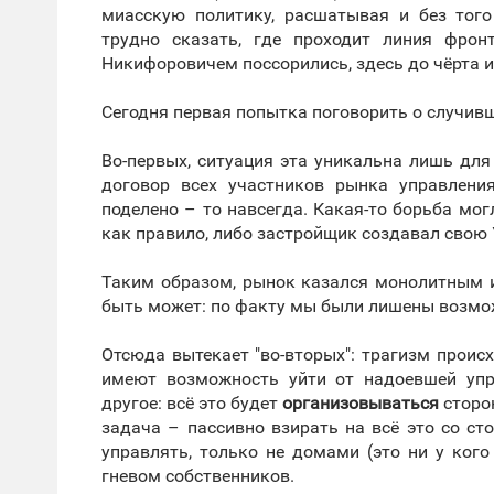
миасскую политику, расшатывая и без тог
трудно сказать, где проходит линия фро
Никифоровичем поссорились, здесь до чёрта иг
Сегодня первая попытка поговорить о случив
Во-первых, ситуация эта уникальна лишь для
договор всех участников рынка управлени
поделено – то навсегда. Какая-то борьба мог
как правило, либо застройщик создавал свою 
Таким образом, рынок казался монолитным и
быть может: по факту мы были лишены возмож
Отсюда вытекает "во-вторых": трагизм происх
имеют возможность уйти от надоевшей упр
другое: всё это будет
организовываться
сторо
задача – пассивно взирать на всё это со с
управлять, только не домами (это ни у ког
гневом собственников.