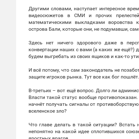
Другими словами, наступает интересное врем
видеосюжетов в СМИ и прочих прелестей
математическими выкладками воровства к
острова Бали, которые они, не подумавши, сам
Здесь нет ничего здорового даже в перс
конвертации наших с вами (а каких же ещё?)
будем выгребать из своих ящиков и как-то ут
И всё потому, что сам законодатель не позабо
защите игроков рынка. Тут все как бог пошлёт
В-третьих – вот ещё вопрос. Долго ли админ
Власти такой статус вообще противопоказан. 
начнёт получать сигналы от противоборствующ
вселенское зло?
Что главе делать в такой ситуации? Встать н
непонятно на какой идее сплотившихся союз
яростных врагов.