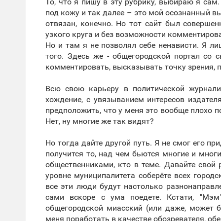
То, что я пишу в эту рубрику, выбираю я сам.
под кожу и так далее – это мой осознанный вы
отвязан, конечно. Но тот сайт был совершен
узкого круга и без возможности комментирова
Но и там я не позволял себе ненависти. Я л
того. Здесь же - общегородской портал со
комментировать, высказывать точку зрения, 
Всю свою карьеру в политической журнали
хождение, с увязыванием интересов издателя
предположить, что у меня это вообще плохо п
Нет, ну многие же так видят?
Но тогда дайте другой путь. Я не смог его пр
получится то, над чем бьются многие и мног
общественниками, кто в теме. Давайте свой 
уровне муниципалитета соберёте всех город
все эти люди будут настолько разнонаправле
сами вскоре с ума поедете. Кстати, "Мэм
общегородской миасский (или даже, может б
меня поработать в качестве обозревателя, об