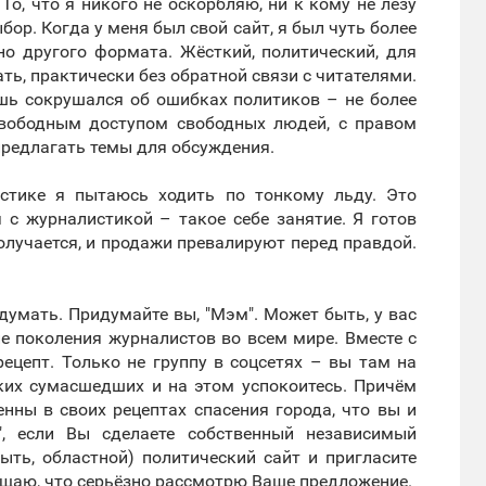
 То, что я никого не оскорбляю, ни к кому не лезу
бор. Когда у меня был свой сайт, я был чуть более
но другого формата. Жёсткий, политический, для
ть, практически без обратной связи с читателями.
ишь сокрушался об ошибках политиков – не более
 свободным доступом свободных людей, с правом
предлагать темы для обсуждения.
стике я пытаюсь ходить по тонкому льду. Это
 с журналистикой – такое себе занятие. Я готов
олучается, и продажи превалируют перед правдой.
идумать. Придумайте вы, "Мэм". Может быть, у вас
ие поколения журналистов во всем мире. Вместе с
рецепт. Только не группу в соцсетях – вы там на
ских сумасшедших и на этом успокоитесь. Причём
нны в своих рецептах спасения города, что вы и
", если Вы сделаете собственный независимый
ыть, областной) политический сайт и пригласите
ещаю, что серьёзно рассмотрю Ваше предложение.