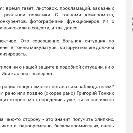
я: время газет, листовок, прокламаций, заказных
 реальной политики. С тоннами компромата,
онкурентов, фотографиями функционеров УК с
и выложили в соцсети, и так далее.
пективе. Это совершенно больная ситуация по
 денег в тонны макулатуры, которую мы же должны
илизировать.
тился ни о нашей защите в подобной ситуации, ни о
. Или как чёрт вывернет.
истрация города сможет оставаться наблюдателем?
И рано или поздно (скорее рано) Григорий Тонких
их сторон: мол, определись уже, ты за нас или за
а чью-то сторону - это значит получить хлипких,
ников и, одновременно, бескомпромиссных, очень