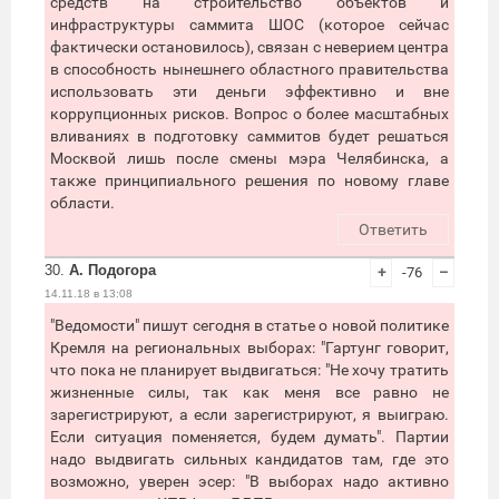
средств на строительство объектов и
инфраструктуры саммита ШОС (которое сейчас
фактически остановилось), связан с неверием центра
в способность нынешнего областного правительства
использовать эти деньги эффективно и вне
коррупционных рисков. Вопрос о более масштабных
вливаниях в подготовку саммитов будет решаться
Москвой лишь после смены мэра Челябинска, а
также принципиального решения по новому главе
области.
Ответить
30.
А. Подогора
+
-76
–
14.11.18 в 13:08
"Ведомости" пишут сегодня в статье о новой политике
Кремля на региональных выборах: "Гартунг говорит,
что пока не планирует выдвигаться: "Не хочу тратить
жизненные силы, так как меня все равно не
зарегистрируют, а если зарегистрируют, я выиграю.
Если ситуация поменяется, будем думать". Партии
надо выдвигать сильных кандидатов там, где это
возможно, уверен эсер: "В выборах надо активно