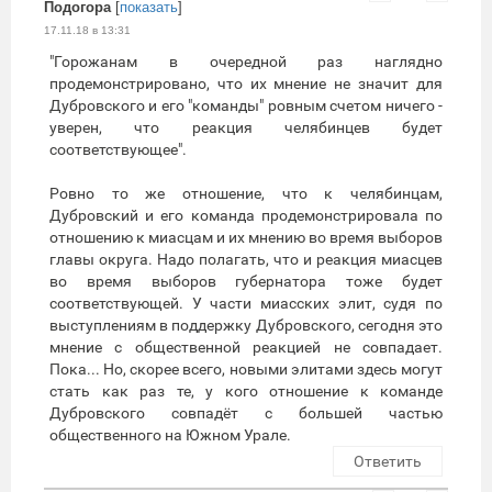
Подогора
[
показать
]
17.11.18 в 13:31
"Горожанам в очередной раз наглядно
продемонстрировано, что их мнение не значит для
Дубровского и его "команды" ровным счетом ничего -
уверен, что реакция челябинцев будет
соответствующее".
Ровно то же отношение, что к челябинцам,
Дубровский и его команда продемонстрировала по
отношению к миасцам и их мнению во время выборов
главы округа. Надо полагать, что и реакция миасцев
во время выборов губернатора тоже будет
соответствующей. У части миасских элит, судя по
выступлениям в поддержку Дубровского, сегодня это
мнение с общественной реакцией не совпадает.
Пока... Но, скорее всего, новыми элитами здесь могут
стать как раз те, у кого отношение к команде
Дубровского совпадёт с большей частью
общественного на Южном Урале.
Ответить