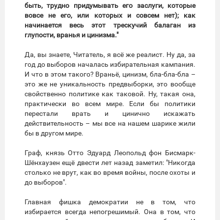
быть, трудно придумывать его заслуги, которые
вовсе не его, или которых и совсем нет); как
начинается весь этот трескучий балаган из
глупости, вранья и цинизма."
Да, вы знаете, Читатель, я всё же реалист. Ну да, за
год до выборов началась избирательная кампания.
И что в этом такого? Враньё, цинизм, бла-бла-бла –
это же не уникальность предвыборки, это вообще
свойственно политике как таковой. Ну, такая она,
практически во всем мире. Если бы политики
перестали врать и цинично искажать
действительность – мы все на нашем шарике жили
бы в другом мире.
Граф, князь Отто Эдуард Леопольд фон Бисмарк-
Шёнхаузен ещё двести лет назад заметил: "Никогда
столько не врут, как во время войны, после охоты и
до выборов".
Главная фишка демократии не в том, что
избирается всегда непогрешимый. Она в том, что