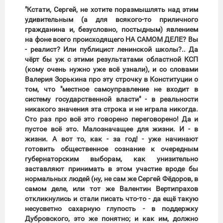
"Кстати, Сергей, не хотите поразмышлять над этим
удивительным (а для всякого-то приличного
гражданина и, безусловно, постыдным) явлением
на фоне всего происходящего НА САМОМ ДЕЛЕ? Вы
- реалист? Или публицист ленинской школы?.. Да
чёрт бы уж с этими результатами областной КСП
(кому очень нужно уже всё узнали), и со словами
Валерия Зорькина про эту строчку в Конституции о
том, что "местное самоуправление не входит в
систему государственной власти" - в реальности
никакого значения эта строка и не играла никогда.
Сто раз про всё это говорено переговорено! Да и
пустое всё это. Малозначащее для жизни. И - в
жизни. А вот то, как - за год! - уже начинают
готовить общественное сознание к очередным
губернаторским выборам, как унизительно
заставляют принимать в этом участие вроде бы
нормальных людей (ну, не сам же Сергей Фёдоров, в
самом деле, или тот же Валентин Вертипрахов
откликнулись и стали писать что-то - да ещё такую
несусветно сахарную глупость - в поддержку
Дубровского, это же понятно; и как им, должно