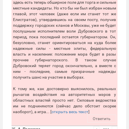
здесь есть теперь обширное поле для торга и сильные
местные кандидаты. Но кто бы ни был избран новым
главой, этот человек (даже если им станет тот же
Елистратов), утвердившись на своем посту, получив
поддержку городских кланов и Москвы, уже не будет
послушным исполнителем воли Дубровского в тот
период, пока последний остается губернатором. Он,
безусловно, станет ориентироваться на куда более
надежные силы - местные элиты, федеральную
власть и население: положение мэра будет в разы
прочнее губернаторского. В таком случае
Дубровский теряет город окончательно, а вместе с
ним - последние, самые призрачные надежды
получить шанс на участие в выборах.
К тому же, как достоверно выяснилось, реальных
рычагов воздействия на авторитетных мэров у
областных властей просто нет. Силовые ведомства
им не подчиняются (сейчас дело обстоит скорее
наоборот), а игра... [
открыть весь текст
]
Ответить