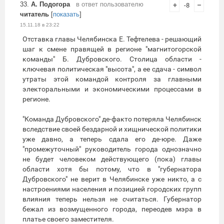
33.
А. Подогора
в ответ пользователю
+
-8
–
читатель
[
показать
]
15.11.18 в 23:22
Отставка главы Челябинска Е. Тефтелева - решающий
шаг к смене правящей в регионе "магнитогорской
команды" Б. Дубровского. Столица области -
ключевая политическая "высота", а ее сдача - символ
утраты этой командой контроля за главными
электоральными и экономическими процессами в
регионе.
"Команда Дубровского" де-факто потеряла Челябинск
вследствие своей бездарной и хищнической политики
уже давно, а теперь сдала его де-юре. Даже
"промежуточный" руководитель города однозначно
не будет человеком действующего (пока) главы
области хотя бы потому, что в "губернатора
Дубровского" не верит в Челябинске уже никто, а с
настроениями населения и позицией городских групп
влияния теперь нельзя не считаться. Губернатор
бежал из возмущенного города, переодев мэра в
платье своего заместителя.