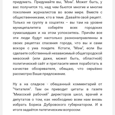
придумать. Придумайте вы, "Мэм". Может быть, у
вас получится то, над чем бьются многие и многие
поколения журналистов во всем мире. Вместе с
общественниками, кто в теме. Давайте свой рецепт.
Только не группу в соцсетях – вы там на уровне
муниципалитета соберёте всех городских
сумасшедших и на этом успокоитесь. Причём все
эти люди будут настолько разнонаправленны в
своих рецептах спасения города, что вы и сами
вскоре с ума поедете. Кстати, "Мэм", если Вы
сделаете собственный независимый общегородской
миасский (или даже, может быть, областной)
политический сайт и пригласите меня поработать в
качестве обозревателя, обещаю, что серьёзно
рассмотрю Ваше предложение.
Ну а на сладкое - обещанный комментарий от
"Читателя". Там он приводит цитаты в газете
"Миасский рабочий" директоров школ, врачей и
депутатов о том, как необходимо всем нам вновь
избрать Бориса Дубровского губернатором. И в
итоге задаётся патетическим вопросом: