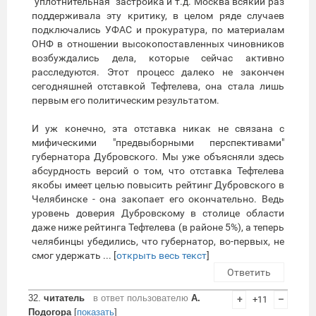
"уплотнительная" застройка и т.д. Москва всякий раз
поддерживала эту критику, в целом ряде случаев
подключались УФАС и прокуратура, по материалам
ОНФ в отношении высокопоставленных чиновников
возбуждались дела, которые сейчас активно
расследуются. Этот процесс далеко не закончен
сегодняшней отставкой Тефтелева, она стала лишь
первым его политическим результатом.
И уж конечно, эта отставка никак не связана с
мифическими "предвыборными перспективами"
губернатора Дубровского. Мы уже объясняли здесь
абсурдность версий о том, что отставка Тефтелева
якобы имеет целью повысить рейтинг Дубровского в
Челябинске - она закопает его окончательно. Ведь
уровень доверия Дубровскому в столице области
даже ниже рейтинга Тефтелева (в районе 5%), а теперь
челябинцы убедились, что губернатор, во-первых, не
смог удержать ... [
открыть весь текст
]
Ответить
32.
читатель
в ответ пользователю
А.
+
+11
–
Подогора
[
показать
]