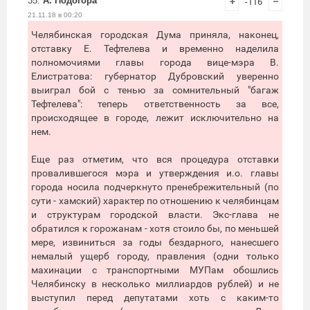
35.
А. Подогора
+
-116
–
21.11.18 в 00:20
Челябинская городская Дума приняла, наконец,
отставку Е. Тефтелева и временно наделила
полномочиями главы города вице-мэра В.
Елистратова: губернатор Дубровский уверенно
выиграл бой с тенью за сомнительный "багаж
Тефтелева": теперь ответственность за все,
происходящее в городе, лежит исключительно на
нем.
Еще раз отметим, что вся процедура отставки
провалившегося мэра и утверждения и.о. главы
города носила подчеркнуто пренебрежительный (по
сути - хамский) характер по отношению к челябинцам
и структурам городской власти. Экс-глава не
обратился к горожанам - хотя стоило бы, по меньшей
мере, извиниться за годы бездарного, нанесшего
немалый ущерб городу, правления (одни только
махинации с транспортными МУПам обошлись
Челябинску в несколько миллиардов рублей) и не
выступил перед депутатами хоть с каким-то