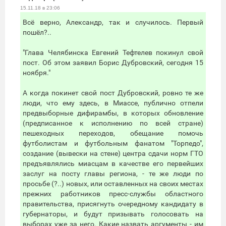
15.11.18 в 23:06
Всё верно, Александр, так и случилось. Первый
пошёл?..
"Глава Челябинска Евгений Тефтелев покинул свой
пост. Об этом заявил Борис Дубровский, сегодня 15
ноября."
А когда покинет свой пост Дубровский, ровно те же
люди, что ему здесь, в Миассе, публично отпели
предвыборные дифирамбы, в которых обновление
(предписанное к исполнению по всей стране)
пешеходных переходов, обещание помочь
футболистам и футбольным фанатом "Торпедо",
создание (вывески на стене) центра сдачи норм ГТО
предъявлялись миасцам в качестве его первейших
заслуг на посту главы региона, - те же люди по
просьбе (?..) новых, или оставленных на своих местах
прежних работников пресс-службы областного
правительства, присягнуть очередному кандидату в
губернаторы, и будут призывать голосовать на
выборах уже за него. Какие назвать аргументы - им