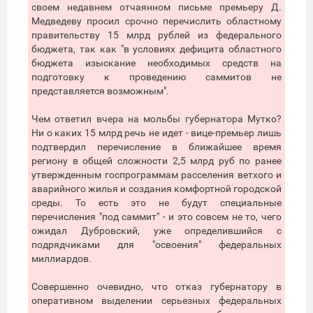
своем недавнем отчаянном письме премьеру Д.
Медведеву просил срочно перечислить областному
правительству 15 млрд рублей из федерального
бюджета, так как "в условиях дефицита областного
бюджета изыскание необходимых средств на
подготовку к проведению саммитов не
представляется возможным".
Чем ответил вчера на мольбы губернатора Мутко?
Ни о каких 15 млрд речь не идет - вице-премьер лишь
подтвердил перечисление в ближайшее время
региону в общей сложности 2,5 млрд руб по ранее
утвержденным госпрограммам расселения ветхого и
аварийного жилья и создания комфортной городской
среды. То есть это не будут специальные
перечисления "под саммит" - и это совсем не то, чего
ожидал Дубровский, уже определившийся с
подрядчиками для "освоения" федеральных
миллиардов.
Совершенно очевидно, что отказ губернатору в
оперативном выделении серьезных федеральных