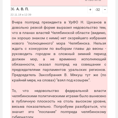
36.
А. В. П.
+
-32
–
22.11.18 в 12:39
Вчера полпред президента в УрФО Н. Цуканов в
довольно резкой форме выразил недовольство тем,
что в планах властей Челябинской области (видимо,
он хорошо знаком с ними) нет скорейшего избрания
нового "полноценного" мэра Челябинска. Нельзя
ждать с конкурсом по выборам главы до весны -
руководить городом в сложный зимний период
должен мэр, а не временно исполняющий
обязанности, сказал полпред на совещании с
председателями парламентов уральских регионов.
Председатель Заксобрания В. Мякуш тут же (по
крайней мере, на словах) "взял под козырек".
То, что недовольство федеральной власти
челябинскими политическими играми было вынесено
в публичную плоскость на столь высоком уровне,
весьма показательно. Попробуем разобраться, что
значит это "послание" полпреда челябинскому
губернатору.