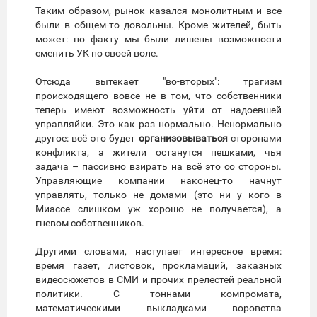
Таким образом, рынок казался монолитным и все
были в общем-то довольны. Кроме жителей, быть
может: по факту мы были лишены возможности
сменить УК по своей воле.
Отсюда вытекает "во-вторых": трагизм
происходящего вовсе не в том, что собственники
теперь имеют возможность уйти от надоевшей
управляйки. Это как раз нормально. Ненормально
другое: всё это будет
организовываться
сторонами
конфликта, а жители останутся пешками, чья
задача – пассивно взирать на всё это со стороны.
Управляющие компании наконец-то начнут
управлять, только не домами (это ни у кого в
Миассе слишком уж хорошо не получается), а
гневом собственников.
Другими словами, наступает интересное время:
время газет, листовок, прокламаций, заказных
видеосюжетов в СМИ и прочих прелестей реальной
политики. С тоннами компромата,
математическими выкладками воровства