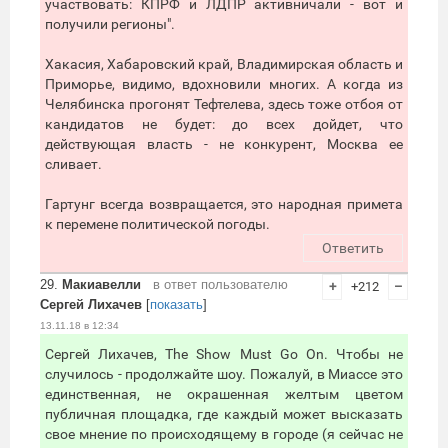
участвовать: КПРФ и ЛДПР активничали - вот и
получили регионы".
Хакасия, Хабаровский край, Владимирская область и
Приморье, видимо, вдохновили многих. А когда из
Челябинска прогонят Тефтелева, здесь тоже отбоя от
кандидатов не будет: до всех дойдет, что
действующая власть - не конкурент, Москва ее
сливает.
Гартунг всегда возвращается, это народная примета
к перемене политической погоды.
Ответить
29.
Макиавелли
в ответ пользователю
+
+212
–
Сергей Лихачев
[
показать
]
13.11.18 в 12:34
Сергей Лихачев, The Show Must Go On. Чтобы не
случилось - продолжайте шоу. Пожалуй, в Миассе это
единственная, не окрашенная желтым цветом
публичная площадка, где каждый может высказать
свое мнение по происходящему в городе (я сейчас не