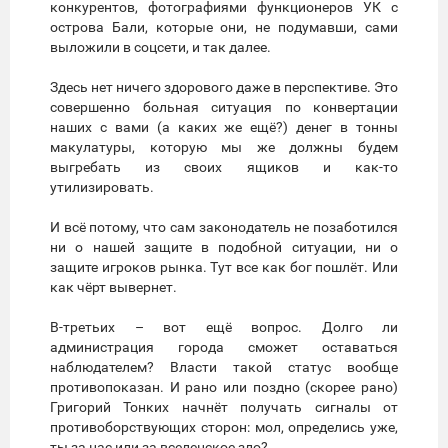
конкурентов, фотографиями функционеров УК с
острова Бали, которые они, не подумавши, сами
выложили в соцсети, и так далее.
Здесь нет ничего здорового даже в перспективе. Это
совершенно больная ситуация по конвертации
наших с вами (а каких же ещё?) денег в тонны
макулатуры, которую мы же должны будем
выгребать из своих ящиков и как-то
утилизировать.
И всё потому, что сам законодатель не позаботился
ни о нашей защите в подобной ситуации, ни о
защите игроков рынка. Тут все как бог пошлёт. Или
как чёрт вывернет.
В-третьих – вот ещё вопрос. Долго ли
администрация города сможет оставаться
наблюдателем? Власти такой статус вообще
противопоказан. И рано или поздно (скорее рано)
Григорий Тонких начнёт получать сигналы от
противоборствующих сторон: мол, определись уже,
ты за нас или за вселенское зло?