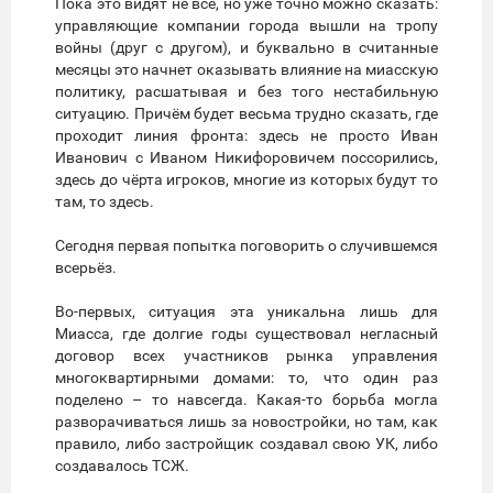
Пока это видят не все, но уже точно можно сказать:
управляющие компании города вышли на тропу
войны (друг с другом), и буквально в считанные
месяцы это начнет оказывать влияние на миасскую
политику, расшатывая и без того нестабильную
ситуацию. Причём будет весьма трудно сказать, где
проходит линия фронта: здесь не просто Иван
Иванович с Иваном Никифоровичем поссорились,
здесь до чёрта игроков, многие из которых будут то
там, то здесь.
Сегодня первая попытка поговорить о случившемся
всерьёз.
Во-первых, ситуация эта уникальна лишь для
Миасса, где долгие годы существовал негласный
договор всех участников рынка управления
многоквартирными домами: то, что один раз
поделено – то навсегда. Какая-то борьба могла
разворачиваться лишь за новостройки, но там, как
правило, либо застройщик создавал свою УК, либо
создавалось ТСЖ.