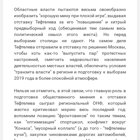
Областные власти пытаются весьма своеобразно
изобразить "хорошую мину при плохой игре", выдавая
отставку Тефтелева за его "повышение" и хитрый
предвыборный ход (обесценивая тем самым весь
политический смысл этого жеста). Но перед
выборами столицы не сдают. На самом деле
Тефтелева отправили в отставку по решению Москвы,
чтобы хоть как-то "выпустить пар" протестных
настроений, смягчить недовольство населения
деятельностью местных властей, обеспечить условия
"транзита власти" в регионе и подготовку к выборам
2019 года в более спокойной атмосфере.
Нельзя не отметить, в этой связи, что главную роль в
подготовке общественного мнения к отставке
Тефтелева сыграл региональный ОНФ, который
жестко критиковал мэрию весь последний год:
вспомним позицию "фронтовиков" по таким темам,
как "оптимизация" спортшкол, конфликт вокруг
"Конаса", "мусорный коллапс" (а до того - "тефтелевы
кучи"), закупки чиновниками дорогих автомобилей,