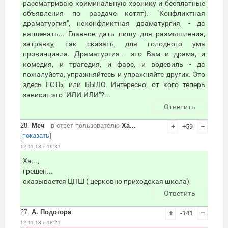
рассматриваю криминальную хронику и бесплатные
объявления по раздаче котят). "Конфликтная
драматургия", неконфликтная драматургия, - да
наплевать... Главное дать пищу для размышления,
затравку, так сказать, для голодного ума
провинциала. Драматургия - это Вам и драма, и
комедия, и трагедия, и фарс, и водевиль - да
пожалуйста, упражняйтесь и упражняйте других. Это
здесь ЕСТЬ, или БЫЛО. Интересно, от кого теперь
зависит это "ИЛИ-ИЛИ"?...
Ответить
28.
Меч
в ответ пользователю
Ха...
+
+59
–
[
показать
]
12.11.18 в 19:31
Ха...,
грешен...
сказывается ЦПШ ( церковно приходская школа)
Ответить
27.
А. Подогора
+
-141
–
12.11.18 в 18:21