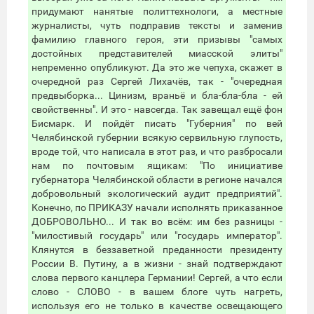
придумают нанятые политтехнологи, а местные
журналисты, чуть подправив тексты и заменив
фамилию главного героя, эти призывы "самых
достойных представителей миасской элиты"
непременно опубликуют. Да это же чепуха, скажет в
очередной раз Сергей Лихачёв, так - "очередная
предвыборка... Цинизм, враньё и бла-бла-бла - ей
свойственны". И это - навсегда. Так завещал ещё фон
Бисмарк. И пойдёт писать "Губерния" по вей
Челябинской губернии всякую сервильную глупость,
вроде той, что написала в этот раз, и что разбросали
нам по почтовым ящикам: "По инициативе
губернатора Челябинской области в регионе начался
добровольный экологический аудит предприятий".
Конечно, по ПРИКАЗУ начали исполнять приказанное
ДОБРОВОЛЬНО... И так во всём: им без разницы -
"милостивый государь" или "государь император".
Клянутся в беззаветной преданности президенту
России В. Путину, а в жизни - знай подтверждают
слова первого канцлера Германии! Сергей, а что если
слово - СЛОВО - в вашем блоге чуть нагреть,
используя его не только в качестве освещающего