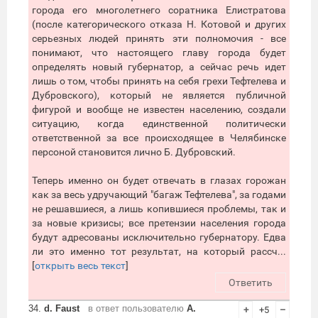
города его многолетнего соратника Елистратова
(после категорического отказа Н. Котовой и других
серьезных людей принять эти полномочия - все
понимают, что настоящего главу города будет
определять новый губернатор, а сейчас речь идет
лишь о том, чтобы принять на себя грехи Тефтелева и
Дубровского), который не является публичной
фигурой и вообще не известен населению, создали
ситуацию, когда единственной политически
ответственной за все происходящее в Челябинске
персоной становится лично Б. Дубровский.
Теперь именно он будет отвечать в глазах горожан
как за весь удручающий "багаж Тефтелева", за годами
не решавшиеся, а лишь копившиеся проблемы, так и
за новые кризисы; все претензии населения города
будут адресованы исключительно губернатору. Едва
ли это именно тот результат, на который рассч...
[
открыть весь текст
]
Ответить
34.
d. Faust
в ответ пользователю
А.
+
+5
–