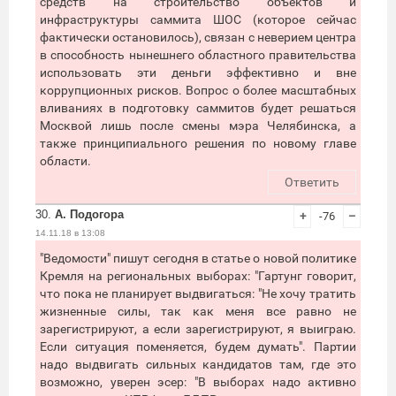
средств на строительство объектов и
инфраструктуры саммита ШОС (которое сейчас
фактически остановилось), связан с неверием центра
в способность нынешнего областного правительства
использовать эти деньги эффективно и вне
коррупционных рисков. Вопрос о более масштабных
вливаниях в подготовку саммитов будет решаться
Москвой лишь после смены мэра Челябинска, а
также принципиального решения по новому главе
области.
Ответить
30.
А. Подогора
+
-76
–
14.11.18 в 13:08
"Ведомости" пишут сегодня в статье о новой политике
Кремля на региональных выборах: "Гартунг говорит,
что пока не планирует выдвигаться: "Не хочу тратить
жизненные силы, так как меня все равно не
зарегистрируют, а если зарегистрируют, я выиграю.
Если ситуация поменяется, будем думать". Партии
надо выдвигать сильных кандидатов там, где это
возможно, уверен эсер: "В выборах надо активно