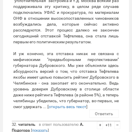
"уплотнительная" застройка и т.д. Москва всякий раз
поддерживала эту критику, в целом ряде случаев
подключались УФАС и прокуратура, по материалам
ОНФ в отношении высокопоставленных чиновников
возбуждались дела, которые сейчас активно
расследуются. Этот процесс далеко не закончен
сегодняшней отставкой Тефтелева, она стала лишь
первым его политическим результатом.
И уж конечно, эта отставка никак не связана с
мифическими "предвыборными перспективами"
губернатора Дубровского. Мы уже объясняли здесь
абсурдность версий о том, что отставка Тефтелева
якобы имеет целью повысить рейтинг Дубровского в
Челябинске - она закопает его окончательно. Ведь
уровень доверия Дубровскому в столице области
даже ниже рейтинга Тефтелева (в районе 5%), а теперь
челябинцы убедились, что губернатор, во-первых, не
смог удержать ... [
открыть весь текст
]
Ответить
32.
читатель
в ответ пользователю
А.
+
+11
–
Подогора
[
показать
]