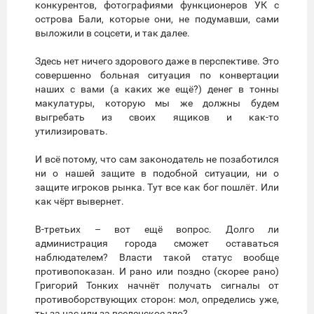
конкурентов, фотографиями функционеров УК с
острова Бали, которые они, не подумавши, сами
выложили в соцсети, и так далее.
Здесь нет ничего здорового даже в перспективе. Это
совершенно больная ситуация по конвертации
наших с вами (а каких же ещё?) денег в тонны
макулатуры, которую мы же должны будем
выгребать из своих ящиков и как-то
утилизировать.
И всё потому, что сам законодатель не позаботился
ни о нашей защите в подобной ситуации, ни о
защите игроков рынка. Тут все как бог пошлёт. Или
как чёрт вывернет.
В-третьих – вот ещё вопрос. Долго ли
администрация города сможет оставаться
наблюдателем? Власти такой статус вообще
противопоказан. И рано или поздно (скорее рано)
Григорий Тонких начнёт получать сигналы от
противоборствующих сторон: мол, определись уже,
ты за нас или за вселенское зло?