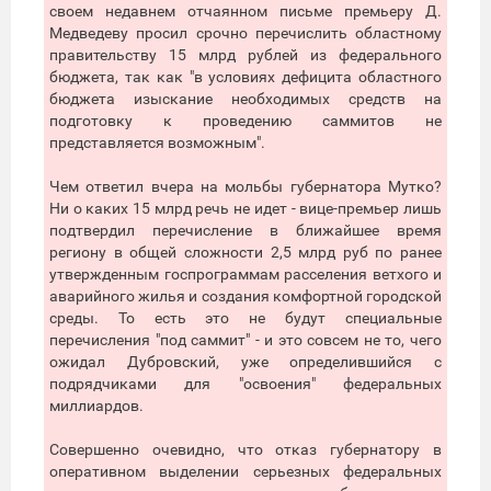
своем недавнем отчаянном письме премьеру Д.
Медведеву просил срочно перечислить областному
правительству 15 млрд рублей из федерального
бюджета, так как "в условиях дефицита областного
бюджета изыскание необходимых средств на
подготовку к проведению саммитов не
представляется возможным".
Чем ответил вчера на мольбы губернатора Мутко?
Ни о каких 15 млрд речь не идет - вице-премьер лишь
подтвердил перечисление в ближайшее время
региону в общей сложности 2,5 млрд руб по ранее
утвержденным госпрограммам расселения ветхого и
аварийного жилья и создания комфортной городской
среды. То есть это не будут специальные
перечисления "под саммит" - и это совсем не то, чего
ожидал Дубровский, уже определившийся с
подрядчиками для "освоения" федеральных
миллиардов.
Совершенно очевидно, что отказ губернатору в
оперативном выделении серьезных федеральных