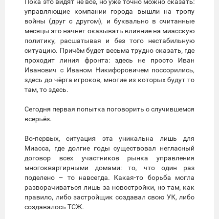
Пока это видят не все, но уже точно можно сказать:
управляющие компании города вышли на тропу
войны (друг с другом), и буквально в считанные
месяцы это начнет оказывать влияние на миасскую
политику, расшатывая и без того нестабильную
ситуацию. Причём будет весьма трудно сказать, где
проходит линия фронта: здесь не просто Иван
Иванович с Иваном Никифоровичем поссорились,
здесь до чёрта игроков, многие из которых будут то
там, то здесь.
Сегодня первая попытка поговорить о случившемся
всерьёз.
Во-первых, ситуация эта уникальна лишь для
Миасса, где долгие годы существовал негласный
договор всех участников рынка управления
многоквартирными домами: то, что один раз
поделено – то навсегда. Какая-то борьба могла
разворачиваться лишь за новостройки, но там, как
правило, либо застройщик создавал свою УК, либо
создавалось ТСЖ.