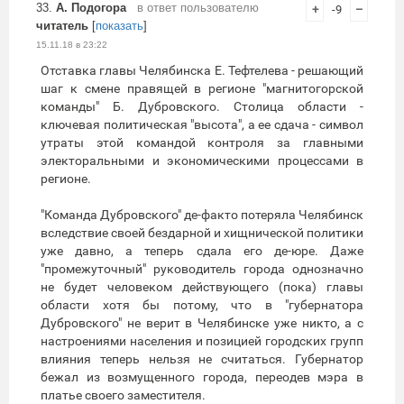
33.
А. Подогора
в ответ пользователю
+
-9
–
читатель
[
показать
]
15.11.18 в 23:22
Отставка главы Челябинска Е. Тефтелева - решающий
шаг к смене правящей в регионе "магнитогорской
команды" Б. Дубровского. Столица области -
ключевая политическая "высота", а ее сдача - символ
утраты этой командой контроля за главными
электоральными и экономическими процессами в
регионе.
"Команда Дубровского" де-факто потеряла Челябинск
вследствие своей бездарной и хищнической политики
уже давно, а теперь сдала его де-юре. Даже
"промежуточный" руководитель города однозначно
не будет человеком действующего (пока) главы
области хотя бы потому, что в "губернатора
Дубровского" не верит в Челябинске уже никто, а с
настроениями населения и позицией городских групп
влияния теперь нельзя не считаться. Губернатор
бежал из возмущенного города, переодев мэра в
платье своего заместителя.