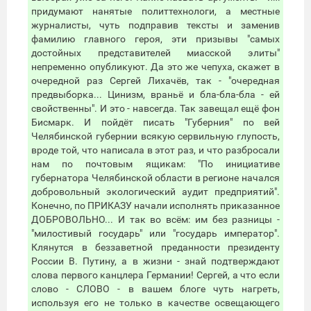
придумают нанятые политтехнологи, а местные
журналисты, чуть подправив тексты и заменив
фамилию главного героя, эти призывы "самых
достойных представителей миасской элиты"
непременно опубликуют. Да это же чепуха, скажет в
очередной раз Сергей Лихачёв, так - "очередная
предвыборка... Цинизм, враньё и бла-бла-бла - ей
свойственны". И это - навсегда. Так завещал ещё фон
Бисмарк. И пойдёт писать "Губерния" по вей
Челябинской губернии всякую сервильную глупость,
вроде той, что написала в этот раз, и что разбросали
нам по почтовым ящикам: "По инициативе
губернатора Челябинской области в регионе начался
добровольный экологический аудит предприятий".
Конечно, по ПРИКАЗУ начали исполнять приказанное
ДОБРОВОЛЬНО... И так во всём: им без разницы -
"милостивый государь" или "государь император".
Клянутся в беззаветной преданности президенту
России В. Путину, а в жизни - знай подтверждают
слова первого канцлера Германии! Сергей, а что если
слово - СЛОВО - в вашем блоге чуть нагреть,
используя его не только в качестве освещающего