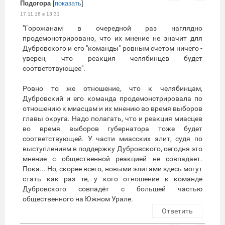
Подогора
[
показать
]
17.11.18 в 13:31
"Горожанам в очередной раз наглядно
продемонстрировано, что их мнение не значит для
Дубровского и его "команды" ровным счетом ничего -
уверен, что реакция челябинцев будет
соответствующее".
Ровно то же отношение, что к челябинцам,
Дубровский и его команда продемонстрировала по
отношению к миасцам и их мнению во время выборов
главы округа. Надо полагать, что и реакция миасцев
во время выборов губернатора тоже будет
соответствующей. У части миасских элит, судя по
выступлениям в поддержку Дубровского, сегодня это
мнение с общественной реакцией не совпадает.
Пока... Но, скорее всего, новыми элитами здесь могут
стать как раз те, у кого отношение к команде
Дубровского совпадёт с большей частью
общественного на Южном Урале.
Ответить