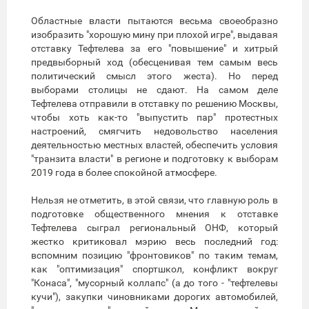
Областные власти пытаются весьма своеобразно
изобразить "хорошую мину при плохой игре", выдавая
отставку Тефтелева за его "повышение" и хитрый
предвыборный ход (обесценивая тем самым весь
политический смысл этого жеста). Но перед
выборами столицы не сдают. На самом деле
Тефтелева отправили в отставку по решению Москвы,
чтобы хоть как-то "выпустить пар" протестных
настроений, смягчить недовольство населения
деятельностью местных властей, обеспечить условия
"транзита власти" в регионе и подготовку к выборам
2019 года в более спокойной атмосфере.
Нельзя не отметить, в этой связи, что главную роль в
подготовке общественного мнения к отставке
Тефтелева сыграл региональный ОНФ, который
жестко критиковал мэрию весь последний год:
вспомним позицию "фронтовиков" по таким темам,
как "оптимизация" спортшкол, конфликт вокруг
"Конаса", "мусорный коллапс" (а до того - "тефтелевы
кучи"), закупки чиновниками дорогих автомобилей,