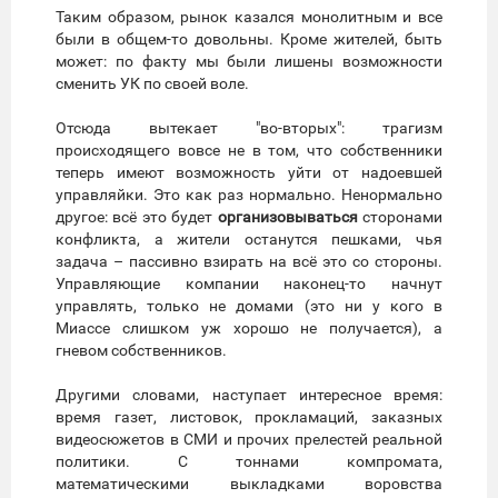
Таким образом, рынок казался монолитным и все
были в общем-то довольны. Кроме жителей, быть
может: по факту мы были лишены возможности
сменить УК по своей воле.
Отсюда вытекает "во-вторых": трагизм
происходящего вовсе не в том, что собственники
теперь имеют возможность уйти от надоевшей
управляйки. Это как раз нормально. Ненормально
другое: всё это будет
организовываться
сторонами
конфликта, а жители останутся пешками, чья
задача – пассивно взирать на всё это со стороны.
Управляющие компании наконец-то начнут
управлять, только не домами (это ни у кого в
Миассе слишком уж хорошо не получается), а
гневом собственников.
Другими словами, наступает интересное время:
время газет, листовок, прокламаций, заказных
видеосюжетов в СМИ и прочих прелестей реальной
политики. С тоннами компромата,
математическими выкладками воровства