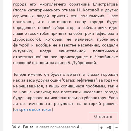
города его многолетнего соратника Елистратова
(после категорического отказа Н. Котовой и других
серьезных людей принять эти полномочия - все
понимают, что настоящего главу города будет
определять новый губернатор, а сейчас речь идет
лишь о том, чтобы принять на себя грехи Тефтелева и
Дубровского), который не является публичной
фигурой и вообще не известен населению, создали
ситуацию, когда единственной политически
ответственной за все происходящее в Челябинске
персоной становится лично Б. Дубровский.
Теперь именно он будет отвечать в глазах горожан
как за весь удручающий "багаж Тефтелева", за годами
не решавшиеся, а лишь копившиеся проблемы, так и
за новые кризисы; все претензии населения города
будут адресованы исключительно губернатору. Едва
ли это именно тот результат, на который рассч...
[
открыть весь текст
]
Ответить
34.
d. Faust
в ответ пользователю
А.
+
+5
–