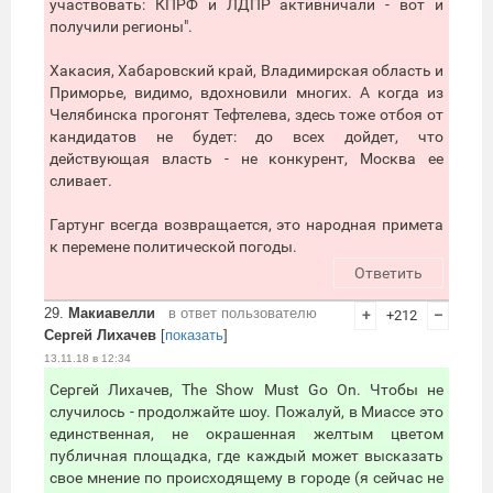
участвовать: КПРФ и ЛДПР активничали - вот и
получили регионы".
Хакасия, Хабаровский край, Владимирская область и
Приморье, видимо, вдохновили многих. А когда из
Челябинска прогонят Тефтелева, здесь тоже отбоя от
кандидатов не будет: до всех дойдет, что
действующая власть - не конкурент, Москва ее
сливает.
Гартунг всегда возвращается, это народная примета
к перемене политической погоды.
Ответить
29.
Макиавелли
в ответ пользователю
+
+212
–
Сергей Лихачев
[
показать
]
13.11.18 в 12:34
Сергей Лихачев, The Show Must Go On. Чтобы не
случилось - продолжайте шоу. Пожалуй, в Миассе это
единственная, не окрашенная желтым цветом
публичная площадка, где каждый может высказать
свое мнение по происходящему в городе (я сейчас не