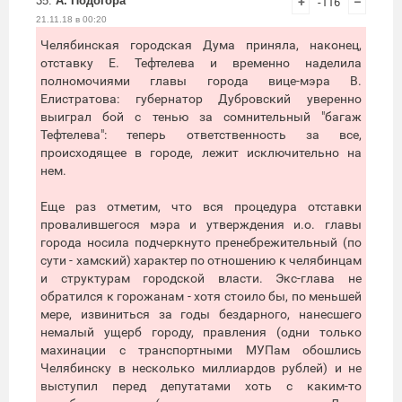
35.
А. Подогора
+
-116
–
21.11.18 в 00:20
Челябинская городская Дума приняла, наконец,
отставку Е. Тефтелева и временно наделила
полномочиями главы города вице-мэра В.
Елистратова: губернатор Дубровский уверенно
выиграл бой с тенью за сомнительный "багаж
Тефтелева": теперь ответственность за все,
происходящее в городе, лежит исключительно на
нем.
Еще раз отметим, что вся процедура отставки
провалившегося мэра и утверждения и.о. главы
города носила подчеркнуто пренебрежительный (по
сути - хамский) характер по отношению к челябинцам
и структурам городской власти. Экс-глава не
обратился к горожанам - хотя стоило бы, по меньшей
мере, извиниться за годы бездарного, нанесшего
немалый ущерб городу, правления (одни только
махинации с транспортными МУПам обошлись
Челябинску в несколько миллиардов рублей) и не
выступил перед депутатами хоть с каким-то