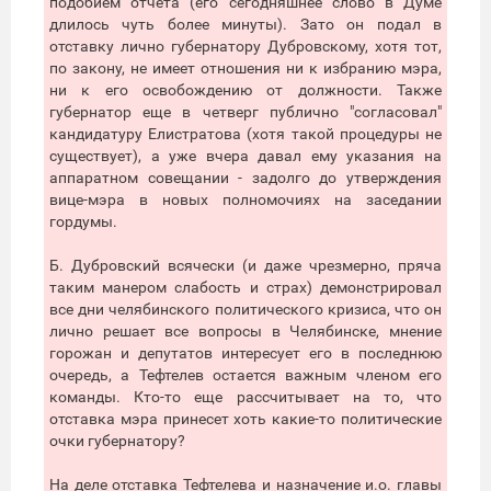
подобием отчета (его сегодняшнее слово в Думе
длилось чуть более минуты). Зато он подал в
отставку лично губернатору Дубровскому, хотя тот,
по закону, не имеет отношения ни к избранию мэра,
ни к его освобождению от должности. Также
губернатор еще в четверг публично "согласовал"
кандидатуру Елистратова (хотя такой процедуры не
существует), а уже вчера давал ему указания на
аппаратном совещании - задолго до утверждения
вице-мэра в новых полномочиях на заседании
гордумы.
Б. Дубровский всячески (и даже чрезмерно, пряча
таким манером слабость и страх) демонстрировал
все дни челябинского политического кризиса, что он
лично решает все вопросы в Челябинске, мнение
горожан и депутатов интересует его в последнюю
очередь, а Тефтелев остается важным членом его
команды. Кто-то еще рассчитывает на то, что
отставка мэра принесет хоть какие-то политические
очки губернатору?
На деле отставка Тефтелева и назначение и.о. главы