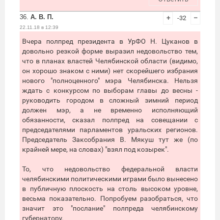
36.
А. В. П.
+
-32
–
22.11.18 в 12:39
Вчера полпред президента в УрФО Н. Цуканов в
довольно резкой форме выразил недовольство тем,
что в планах властей Челябинской области (видимо,
он хорошо знаком с ними) нет скорейшего избрания
нового "полноценного" мэра Челябинска. Нельзя
ждать с конкурсом по выборам главы до весны -
руководить городом в сложный зимний период
должен мэр, а не временно исполняющий
обязанности, сказал полпред на совещании с
председателями парламентов уральских регионов.
Председатель Заксобрания В. Мякуш тут же (по
крайней мере, на словах) "взял под козырек".
То, что недовольство федеральной власти
челябинскими политическими играми было вынесено
в публичную плоскость на столь высоком уровне,
весьма показательно. Попробуем разобраться, что
значит это "послание" полпреда челябинскому
губернатору.