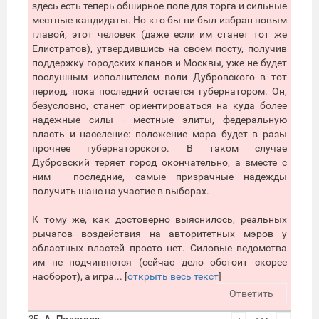
здесь есть теперь обширное поле для торга и сильные
местные кандидаты. Но кто бы ни был избран новым
главой, этот человек (даже если им станет тот же
Елистратов), утвердившись на своем посту, получив
поддержку городских кланов и Москвы, уже не будет
послушным исполнителем воли Дубровского в тот
период, пока последний остается губернатором. Он,
безусловно, станет ориентироваться на куда более
надежные силы - местные элиты, федеральную
власть и население: положение мэра будет в разы
прочнее губернаторского. В таком случае
Дубровский теряет город окончательно, а вместе с
ним - последние, самые призрачные надежды
получить шанс на участие в выборах.
К тому же, как достоверно выяснилось, реальных
рычагов воздействия на авторитетных мэров у
областных властей просто нет. Силовые ведомства
им не подчиняются (сейчас дело обстоит скорее
наоборот), а игра... [
открыть весь текст
]
Ответить