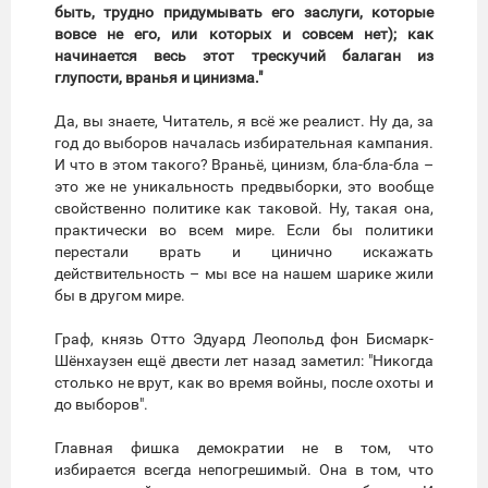
быть, трудно придумывать его заслуги, которые
вовсе не его, или которых и совсем нет); как
начинается весь этот трескучий балаган из
глупости, вранья и цинизма."
Да, вы знаете, Читатель, я всё же реалист. Ну да, за
год до выборов началась избирательная кампания.
И что в этом такого? Враньё, цинизм, бла-бла-бла –
это же не уникальность предвыборки, это вообще
свойственно политике как таковой. Ну, такая она,
практически во всем мире. Если бы политики
перестали врать и цинично искажать
действительность – мы все на нашем шарике жили
бы в другом мире.
Граф, князь Отто Эдуард Леопольд фон Бисмарк-
Шёнхаузен ещё двести лет назад заметил: "Никогда
столько не врут, как во время войны, после охоты и
до выборов".
Главная фишка демократии не в том, что
избирается всегда непогрешимый. Она в том, что