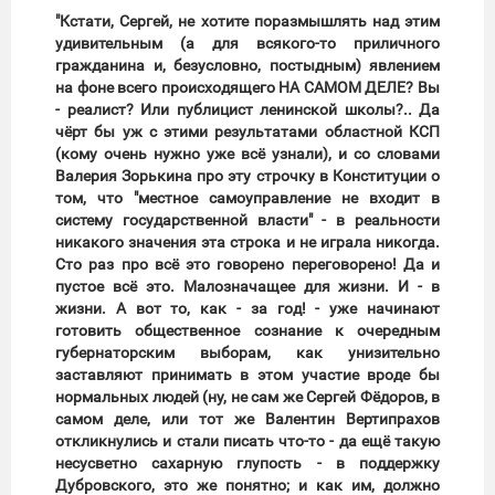
"Кстати, Сергей, не хотите поразмышлять над этим
удивительным (а для всякого-то приличного
гражданина и, безусловно, постыдным) явлением
на фоне всего происходящего НА САМОМ ДЕЛЕ? Вы
- реалист? Или публицист ленинской школы?.. Да
чёрт бы уж с этими результатами областной КСП
(кому очень нужно уже всё узнали), и со словами
Валерия Зорькина про эту строчку в Конституции о
том, что "местное самоуправление не входит в
систему государственной власти" - в реальности
никакого значения эта строка и не играла никогда.
Сто раз про всё это говорено переговорено! Да и
пустое всё это. Малозначащее для жизни. И - в
жизни. А вот то, как - за год! - уже начинают
готовить общественное сознание к очередным
губернаторским выборам, как унизительно
заставляют принимать в этом участие вроде бы
нормальных людей (ну, не сам же Сергей Фёдоров, в
самом деле, или тот же Валентин Вертипрахов
откликнулись и стали писать что-то - да ещё такую
несусветно сахарную глупость - в поддержку
Дубровского, это же понятно; и как им, должно