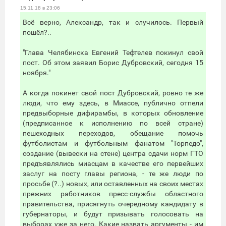
15.11.18 в 23:06
Всё верно, Александр, так и случилось. Первый
пошёл?..
"Глава Челябинска Евгений Тефтелев покинул свой
пост. Об этом заявил Борис Дубровский, сегодня 15
ноября."
А когда покинет свой пост Дубровский, ровно те же
люди, что ему здесь, в Миассе, публично отпели
предвыборные дифирамбы, в которых обновление
(предписанное к исполнению по всей стране)
пешеходных переходов, обещание помочь
футболистам и футбольным фанатом "Торпедо",
создание (вывески на стене) центра сдачи норм ГТО
предъявлялись миасцам в качестве его первейших
заслуг на посту главы региона, - те же люди по
просьбе (?..) новых, или оставленных на своих местах
прежних работников пресс-службы областного
правительства, присягнуть очередному кандидату в
губернаторы, и будут призывать голосовать на
выборах уже за него. Какие назвать аргументы - им