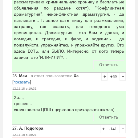
рассматриваю криминальную хронику и бесплатные
объявления по раздаче котят). "Конфликтная
драматургия", неконфликтная драматургия, - да
наплевать... Главное дать пищу для размышления,
затравку, так сказать, для голодного ума
провинциала. Драматургия - это Вам и драма, и
комедия, и трагедия, и фарс, и водевиль - да
пожалуйста, упражняйтесь и упражняйте других. Это
здесь ЕСТЬ, или БЫЛО. Интересно, от кого теперь
зависит это "ИЛИ-ИЛИ"?...
Ответить
28.
Меч
в ответ пользователю
Ха...
+
+59
–
[
показать
]
12.11.18 в 19:31
Ха...,
грешен...
сказывается ЦПШ ( церковно приходская школа)
Ответить
27.
А. Подогора
+
-141
–
12.11.18 в 18:21