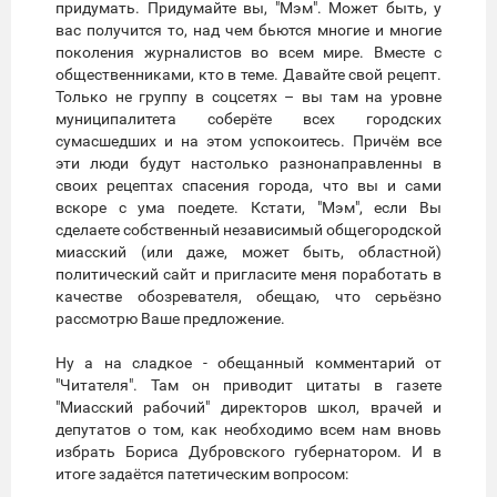
придумать. Придумайте вы, "Мэм". Может быть, у
вас получится то, над чем бьются многие и многие
поколения журналистов во всем мире. Вместе с
общественниками, кто в теме. Давайте свой рецепт.
Только не группу в соцсетях – вы там на уровне
муниципалитета соберёте всех городских
сумасшедших и на этом успокоитесь. Причём все
эти люди будут настолько разнонаправленны в
своих рецептах спасения города, что вы и сами
вскоре с ума поедете. Кстати, "Мэм", если Вы
сделаете собственный независимый общегородской
миасский (или даже, может быть, областной)
политический сайт и пригласите меня поработать в
качестве обозревателя, обещаю, что серьёзно
рассмотрю Ваше предложение.
Ну а на сладкое - обещанный комментарий от
"Читателя". Там он приводит цитаты в газете
"Миасский рабочий" директоров школ, врачей и
депутатов о том, как необходимо всем нам вновь
избрать Бориса Дубровского губернатором. И в
итоге задаётся патетическим вопросом: