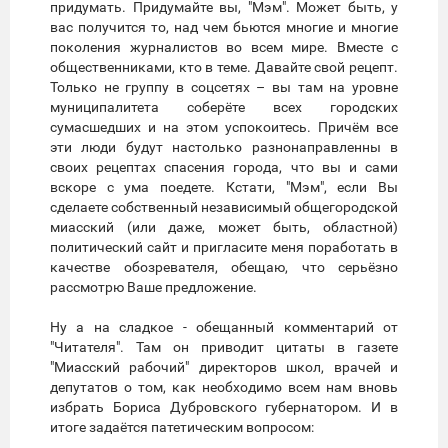
придумать. Придумайте вы, "Мэм". Может быть, у
вас получится то, над чем бьются многие и многие
поколения журналистов во всем мире. Вместе с
общественниками, кто в теме. Давайте свой рецепт.
Только не группу в соцсетях – вы там на уровне
муниципалитета соберёте всех городских
сумасшедших и на этом успокоитесь. Причём все
эти люди будут настолько разнонаправленны в
своих рецептах спасения города, что вы и сами
вскоре с ума поедете. Кстати, "Мэм", если Вы
сделаете собственный независимый общегородской
миасский (или даже, может быть, областной)
политический сайт и пригласите меня поработать в
качестве обозревателя, обещаю, что серьёзно
рассмотрю Ваше предложение.
Ну а на сладкое - обещанный комментарий от
"Читателя". Там он приводит цитаты в газете
"Миасский рабочий" директоров школ, врачей и
депутатов о том, как необходимо всем нам вновь
избрать Бориса Дубровского губернатором. И в
итоге задаётся патетическим вопросом: