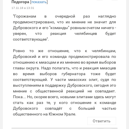
Подогора
[
показать
]
17.11.18 в 13:31
"Горожанам в очередной раз наглядно
продемонстрировано, что их мнение не значит для
Дубровского и его "команды" ровным счетом ничего -
уверен, что реакция челябинцев будет
соответствующее".
Ровно то же отношение, что к челябинцам,
Дубровский и его команда продемонстрировала по
отношению к миасцам и их мнению во время выборов
главы округа. Надо полагать, что и реакция миасцев
во время выборов губернатора тоже будет
соответствующей. У части миасских элит, судя по
выступлениям в поддержку Дубровского, сегодня это
мнение с общественной реакцией не совпадает.
Пока... Но, скорее всего, новыми элитами здесь могут
стать как раз те, у кого отношение к команде
Дубровского совпадёт с большей частью
общественного на Южном Урале.
Ответить