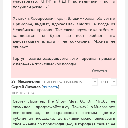
участвовать: КПРФ и ЛДПР активничали - вот и
получили регионы".
Хакасия, Хабаровский край, Владимирская область и
Приморье, видимо, вдохновили многих. А когда из
Челябинска прогонят Тефтелева, здесь тоже отбоя от
кандидатов не будет: до всех дойдет, что
действующая власть - не конкурент, Москва ее
сливает.
Гартунг всегда возвращается, это народная примета
к перемене политической погоды.
Ответить
29.
Макиавелли
в ответ пользователю
+
+211
–
Сергей Лихачев
[
показать
]
13.11.18 в 12:34
Сергей Лихачев, The Show Must Go On. Чтобы не
случилось - продолжайте шоу. Пожалуй, в Миассе это
единственная, не окрашенная желтым цветом
публичная площадка, где каждый может высказать
свое мнение по происходящему в городе (я сейчас не