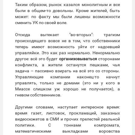
Таким образом, рынок казался монолитным и все
были в общем-то довольны. Кроме жителей, быть
может: по факту мы были лишены возможности
сменить УК по своей воле.
Отсюда вытекает "во-вторых": трагизм
происходящего вовсе не в том, что собственники
теперь имеют возможность уйти от надоевшей
управляйки. Это как раз нормально. Ненормально
другое: всё это будет
организовываться
сторонами
конфликта, а жители останутся пешками, чья
задача – пассивно взирать на всё это со стороны.
Управляющие компании наконец-то начнут
управлять, только не домами (это ни у кого в
Миассе слишком уж хорошо не получается), а
гневом собственников.
Другими словами, наступает интересное время:
время газет, листовок, прокламаций, заказных
видеосюжетов в СМИ и прочих прелестей реальной
политики. С тоннами компромата,
математическими выкладками воровства