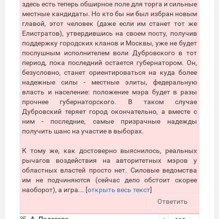
здесь есть теперь обширное поле для торга и сильные
местные кандидаты. Но кто бы ни был избран новым
главой, этот человек (даже если им станет тот же
Елистратов), утвердившись на своем посту, получив
поддержку городских кланов и Москвы, уже не будет
послушным исполнителем воли Дубровского в тот
период, пока последний остается губернатором. Он,
безусловно, станет ориентироваться на куда более
надежные силы - местные элиты, федеральную
власть и население: положение мэра будет в разы
прочнее губернаторского. В таком случае
Дубровский теряет город окончательно, а вместе с
ним - последние, самые призрачные надежды
получить шанс на участие в выборах.
К тому же, как достоверно выяснилось, реальных
рычагов воздействия на авторитетных мэров у
областных властей просто нет. Силовые ведомства
им не подчиняются (сейчас дело обстоит скорее
наоборот), а игра... [
открыть весь текст
]
Ответить