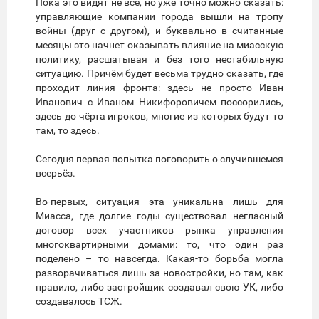
Пока это видят не все, но уже точно можно сказать:
управляющие компании города вышли на тропу
войны (друг с другом), и буквально в считанные
месяцы это начнет оказывать влияние на миасскую
политику, расшатывая и без того нестабильную
ситуацию. Причём будет весьма трудно сказать, где
проходит линия фронта: здесь не просто Иван
Иванович с Иваном Никифоровичем поссорились,
здесь до чёрта игроков, многие из которых будут то
там, то здесь.
Сегодня первая попытка поговорить о случившемся
всерьёз.
Во-первых, ситуация эта уникальна лишь для
Миасса, где долгие годы существовал негласный
договор всех участников рынка управления
многоквартирными домами: то, что один раз
поделено – то навсегда. Какая-то борьба могла
разворачиваться лишь за новостройки, но там, как
правило, либо застройщик создавал свою УК, либо
создавалось ТСЖ.