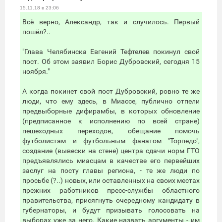
15.11.18 в 23:06
Всё верно, Александр, так и случилось. Первый
пошёл?..
"Глава Челябинска Евгений Тефтелев покинул свой
пост. Об этом заявил Борис Дубровский, сегодня 15
ноября."
А когда покинет свой пост Дубровский, ровно те же
люди, что ему здесь, в Миассе, публично отпели
предвыборные дифирамбы, в которых обновление
(предписанное к исполнению по всей стране)
пешеходных переходов, обещание помочь
футболистам и футбольным фанатом "Торпедо",
создание (вывески на стене) центра сдачи норм ГТО
предъявлялись миасцам в качестве его первейших
заслуг на посту главы региона, - те же люди по
просьбе (?..) новых, или оставленных на своих местах
прежних работников пресс-службы областного
правительства, присягнуть очередному кандидату в
губернаторы, и будут призывать голосовать на
выборах уже за него. Какие назвать аргументы - им