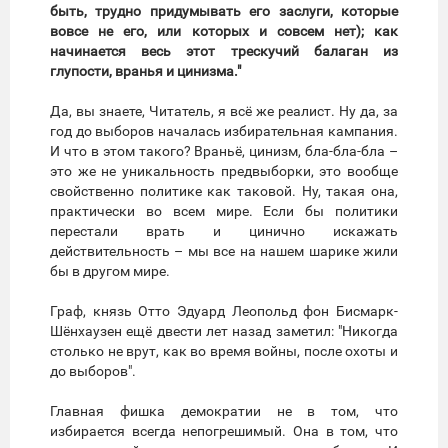
быть, трудно придумывать его заслуги, которые
вовсе не его, или которых и совсем нет); как
начинается весь этот трескучий балаган из
глупости, вранья и цинизма."
Да, вы знаете, Читатель, я всё же реалист. Ну да, за
год до выборов началась избирательная кампания.
И что в этом такого? Враньё, цинизм, бла-бла-бла –
это же не уникальность предвыборки, это вообще
свойственно политике как таковой. Ну, такая она,
практически во всем мире. Если бы политики
перестали врать и цинично искажать
действительность – мы все на нашем шарике жили
бы в другом мире.
Граф, князь Отто Эдуард Леопольд фон Бисмарк-
Шёнхаузен ещё двести лет назад заметил: "Никогда
столько не врут, как во время войны, после охоты и
до выборов".
Главная фишка демократии не в том, что
избирается всегда непогрешимый. Она в том, что