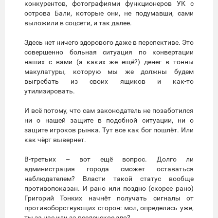
конкурентов, фотографиями функционеров УК с
острова Бали, которые они, не подумавши, сами
выложили в соцсети, и так далее.
Здесь нет ничего здорового даже в перспективе. Это
совершенно больная ситуация по конвертации
наших с вами (а каких же ещё?) денег в тонны
макулатуры, которую мы же должны будем
выгребать из своих ящиков и как-то
утилизировать.
И всё потому, что сам законодатель не позаботился
ни о нашей защите в подобной ситуации, ни о
защите игроков рынка. Тут все как бог пошлёт. Или
как чёрт вывернет.
В-третьих – вот ещё вопрос. Долго ли
администрация города сможет оставаться
наблюдателем? Власти такой статус вообще
противопоказан. И рано или поздно (скорее рано)
Григорий Тонких начнёт получать сигналы от
противоборствующих сторон: мол, определись уже,
ты за нас или за вселенское зло?