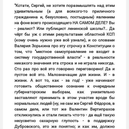
"Кстати, Сергей, не хотите поразмышлять над этим
удивительным (а для всякого-то приличного
гражданина и, безусловно, постыдным) явлением
на фоне всего происходящего НА САМОМ ДЕЛЕ? Вы
- реалист? Или публицист ленинской школы?.. Да
чёрт бы уж с этими результатами областной КСП
(кому очень нужно уже всё узнали), и со словами
Валерия Зорькина про эту строчку в Конституции о
том, что "местное самоуправление не входит в
систему государственной власти" - в реальности
никакого значения эта строка и не играла никогда.
Сто раз про всё это говорено переговорено! Да и
пустое всё это. Малозначащее для жизни. И - в
жизни. А вот то, как - за год! - уже начинают
готовить общественное сознание к очередным
губернаторским выборам, как унизительно
заставляют принимать в этом участие вроде бы
нормальных людей (ну, не сам же Сергей Фёдоров, в
самом деле, или тот же Валентин Вертипрахов
откликнулись и стали писать что-то - да ещё такую
несусветно сахарную глупость - в поддержку
Дубровского, это же понятно; и как им, должно