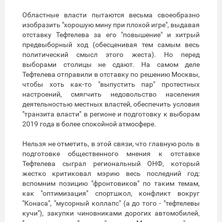
Областные власти пытаются весьма своеобразно
изобразить "хорошую мину при плохой игре", выдавая
отставку Тефтелева за его "повышение" и хитрый
предвыборный ход (обесценивая тем самым весь
политический смысл этого жеста). Но перед
выборами столицы не сдают. На самом деле
Тефтелева отправили в отставку по решению Москвы,
чтобы хоть как-то "выпустить пар" протестных
настроений, смягчить недовольство населения
деятельностью местных властей, обеспечить условия
"транзита власти" в регионе и подготовку к выборам
2019 года в более спокойной атмосфере.
Нельзя не отметить, в этой связи, что главную роль в
подготовке общественного мнения к отставке
Тефтелева сыграл региональный ОНФ, который
жестко критиковал мэрию весь последний год:
вспомним позицию "фронтовиков" по таким темам,
как "оптимизация" спортшкол, конфликт вокруг
"Конаса", "мусорный коллапс" (а до того - "тефтелевы
кучи"), закупки чиновниками дорогих автомобилей,