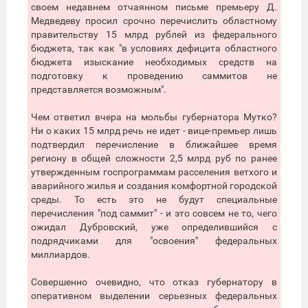
своем недавнем отчаянном письме премьеру Д.
Медведеву просил срочно перечислить областному
правительству 15 млрд рублей из федерального
бюджета, так как "в условиях дефицита областного
бюджета изыскание необходимых средств на
подготовку к проведению саммитов не
представляется возможным".
Чем ответил вчера на мольбы губернатора Мутко?
Ни о каких 15 млрд речь не идет - вице-премьер лишь
подтвердил перечисление в ближайшее время
региону в общей сложности 2,5 млрд руб по ранее
утвержденным госпрограммам расселения ветхого и
аварийного жилья и создания комфортной городской
среды. То есть это не будут специальные
перечисления "под саммит" - и это совсем не то, чего
ожидал Дубровский, уже определившийся с
подрядчиками для "освоения" федеральных
миллиардов.
Совершенно очевидно, что отказ губернатору в
оперативном выделении серьезных федеральных