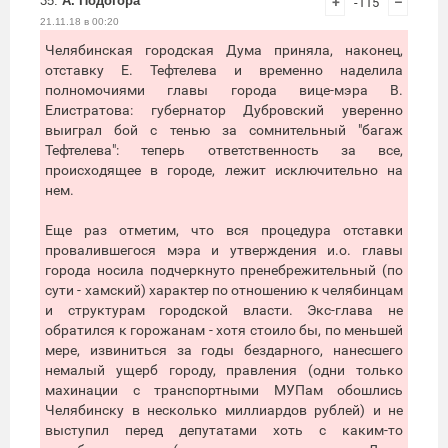
35.
А. Подогора
+
-115
–
21.11.18 в 00:20
Челябинская городская Дума приняла, наконец,
отставку Е. Тефтелева и временно наделила
полномочиями главы города вице-мэра В.
Елистратова: губернатор Дубровский уверенно
выиграл бой с тенью за сомнительный "багаж
Тефтелева": теперь ответственность за все,
происходящее в городе, лежит исключительно на
нем.
Еще раз отметим, что вся процедура отставки
провалившегося мэра и утверждения и.о. главы
города носила подчеркнуто пренебрежительный (по
сути - хамский) характер по отношению к челябинцам
и структурам городской власти. Экс-глава не
обратился к горожанам - хотя стоило бы, по меньшей
мере, извиниться за годы бездарного, нанесшего
немалый ущерб городу, правления (одни только
махинации с транспортными МУПам обошлись
Челябинску в несколько миллиардов рублей) и не
выступил перед депутатами хоть с каким-то