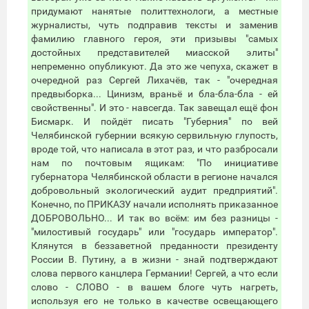
придумают нанятые политтехнологи, а местные
журналисты, чуть подправив тексты и заменив
фамилию главного героя, эти призывы "самых
достойных представителей миасской элиты"
непременно опубликуют. Да это же чепуха, скажет в
очередной раз Сергей Лихачёв, так - "очередная
предвыборка... Цинизм, враньё и бла-бла-бла - ей
свойственны". И это - навсегда. Так завещал ещё фон
Бисмарк. И пойдёт писать "Губерния" по вей
Челябинской губернии всякую сервильную глупость,
вроде той, что написала в этот раз, и что разбросали
нам по почтовым ящикам: "По инициативе
губернатора Челябинской области в регионе начался
добровольный экологический аудит предприятий".
Конечно, по ПРИКАЗУ начали исполнять приказанное
ДОБРОВОЛЬНО... И так во всём: им без разницы -
"милостивый государь" или "государь император".
Клянутся в беззаветной преданности президенту
России В. Путину, а в жизни - знай подтверждают
слова первого канцлера Германии! Сергей, а что если
слово - СЛОВО - в вашем блоге чуть нагреть,
используя его не только в качестве освещающего