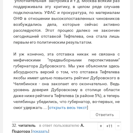
"уплотнительная" застройка и т.д. Москва всякий раз
поддерживала эту критику, в целом ряде случаев
подключались УФАС и прокуратура, по материалам
ОНФ в отношении высокопоставленных чиновников
возбуждались дела, которые сейчас активно
расследуются. Этот процесс далеко не закончен
сегодняшней отставкой Тефтелева, она стала лишь
первым его политическим результатом.
И уж конечно, эта отставка никак не связана с
мифическими "предвыборными перспективами"
губернатора Дубровского. Мы уже объясняли здесь
абсурдность версий о том, что отставка Тефтелева
якобы имеет целью повысить рейтинг Дубровского в
Челябинске - она закопает его окончательно. Ведь
уровень доверия Дубровскому в столице области
даже ниже рейтинга Тефтелева (в районе 5%), а теперь
челябинцы убедились, что губернатор, во-первых, не
смог удержать ... [
открыть весь текст
]
Ответить
32.
читатель
в ответ пользователю
А.
+
+11
–
Подогора
[
показать
]