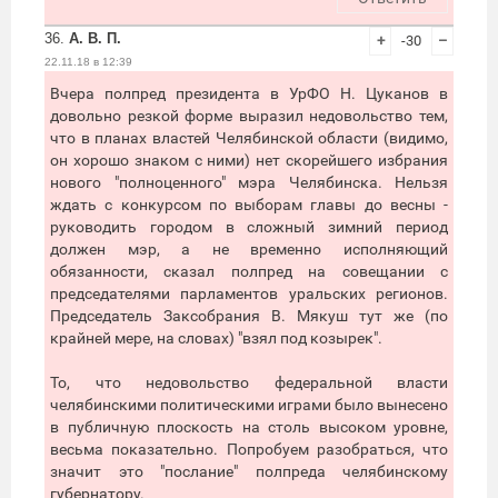
36.
А. В. П.
+
-30
–
22.11.18 в 12:39
Вчера полпред президента в УрФО Н. Цуканов в
довольно резкой форме выразил недовольство тем,
что в планах властей Челябинской области (видимо,
он хорошо знаком с ними) нет скорейшего избрания
нового "полноценного" мэра Челябинска. Нельзя
ждать с конкурсом по выборам главы до весны -
руководить городом в сложный зимний период
должен мэр, а не временно исполняющий
обязанности, сказал полпред на совещании с
председателями парламентов уральских регионов.
Председатель Заксобрания В. Мякуш тут же (по
крайней мере, на словах) "взял под козырек".
То, что недовольство федеральной власти
челябинскими политическими играми было вынесено
в публичную плоскость на столь высоком уровне,
весьма показательно. Попробуем разобраться, что
значит это "послание" полпреда челябинскому
губернатору.