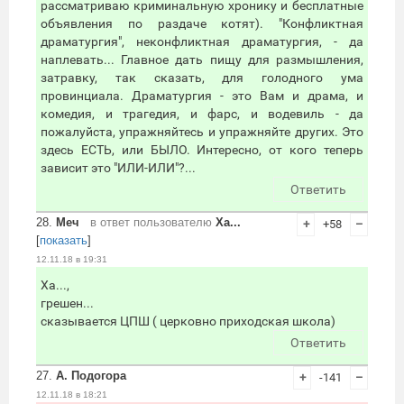
рассматриваю криминальную хронику и бесплатные
объявления по раздаче котят). "Конфликтная
драматургия", неконфликтная драматургия, - да
наплевать... Главное дать пищу для размышления,
затравку, так сказать, для голодного ума
провинциала. Драматургия - это Вам и драма, и
комедия, и трагедия, и фарс, и водевиль - да
пожалуйста, упражняйтесь и упражняйте других. Это
здесь ЕСТЬ, или БЫЛО. Интересно, от кого теперь
зависит это "ИЛИ-ИЛИ"?...
Ответить
28.
Меч
в ответ пользователю
Ха...
+
+58
–
[
показать
]
12.11.18 в 19:31
Ха...,
грешен...
сказывается ЦПШ ( церковно приходская школа)
Ответить
27.
А. Подогора
+
-141
–
12.11.18 в 18:21