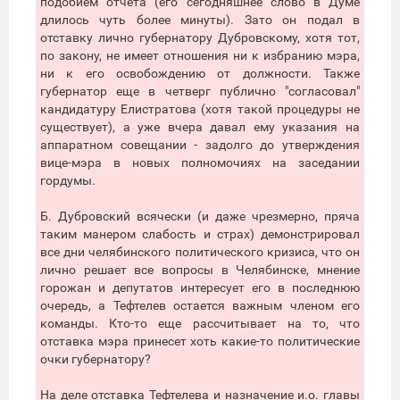
подобием отчета (его сегодняшнее слово в Думе
длилось чуть более минуты). Зато он подал в
отставку лично губернатору Дубровскому, хотя тот,
по закону, не имеет отношения ни к избранию мэра,
ни к его освобождению от должности. Также
губернатор еще в четверг публично "согласовал"
кандидатуру Елистратова (хотя такой процедуры не
существует), а уже вчера давал ему указания на
аппаратном совещании - задолго до утверждения
вице-мэра в новых полномочиях на заседании
гордумы.
Б. Дубровский всячески (и даже чрезмерно, пряча
таким манером слабость и страх) демонстрировал
все дни челябинского политического кризиса, что он
лично решает все вопросы в Челябинске, мнение
горожан и депутатов интересует его в последнюю
очередь, а Тефтелев остается важным членом его
команды. Кто-то еще рассчитывает на то, что
отставка мэра принесет хоть какие-то политические
очки губернатору?
На деле отставка Тефтелева и назначение и.о. главы