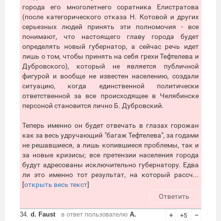
города его многолетнего соратника Елистратова
(после категорического отказа Н. Котовой и других
серьезных людей принять эти полномочия - все
понимают, что настоящего главу города будет
определять новый губернатор, а сейчас речь идет
лишь о том, чтобы принять на себя грехи Тефтелева и
Дубровского), который не является публичной
фигурой и вообще не известен населению, создали
ситуацию, когда единственной политически
ответственной за все происходящее в Челябинске
персоной становится лично Б. Дубровский.
Теперь именно он будет отвечать в глазах горожан
как за весь удручающий "багаж Тефтелева", за годами
не решавшиеся, а лишь копившиеся проблемы, так и
за новые кризисы; все претензии населения города
будут адресованы исключительно губернатору. Едва
ли это именно тот результат, на который рассч...
[
открыть весь текст
]
Ответить
34.
d. Faust
в ответ пользователю
А.
+
+5
–