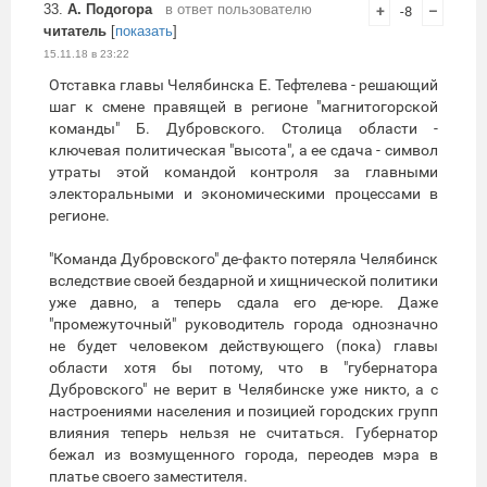
33.
А. Подогора
в ответ пользователю
+
-8
–
читатель
[
показать
]
15.11.18 в 23:22
Отставка главы Челябинска Е. Тефтелева - решающий
шаг к смене правящей в регионе "магнитогорской
команды" Б. Дубровского. Столица области -
ключевая политическая "высота", а ее сдача - символ
утраты этой командой контроля за главными
электоральными и экономическими процессами в
регионе.
"Команда Дубровского" де-факто потеряла Челябинск
вследствие своей бездарной и хищнической политики
уже давно, а теперь сдала его де-юре. Даже
"промежуточный" руководитель города однозначно
не будет человеком действующего (пока) главы
области хотя бы потому, что в "губернатора
Дубровского" не верит в Челябинске уже никто, а с
настроениями населения и позицией городских групп
влияния теперь нельзя не считаться. Губернатор
бежал из возмущенного города, переодев мэра в
платье своего заместителя.