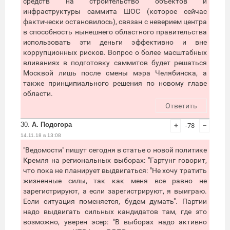
средств на строительство объектов и
инфраструктуры саммита ШОС (которое сейчас
фактически остановилось), связан с неверием центра
в способность нынешнего областного правительства
использовать эти деньги эффективно и вне
коррупционных рисков. Вопрос о более масштабных
вливаниях в подготовку саммитов будет решаться
Москвой лишь после смены мэра Челябинска, а
также принципиального решения по новому главе
области.
Ответить
30.
А. Подогора
+
-78
–
14.11.18 в 13:08
"Ведомости" пишут сегодня в статье о новой политике
Кремля на региональных выборах: "Гартунг говорит,
что пока не планирует выдвигаться: "Не хочу тратить
жизненные силы, так как меня все равно не
зарегистрируют, а если зарегистрируют, я выиграю.
Если ситуация поменяется, будем думать". Партии
надо выдвигать сильных кандидатов там, где это
возможно, уверен эсер: "В выборах надо активно