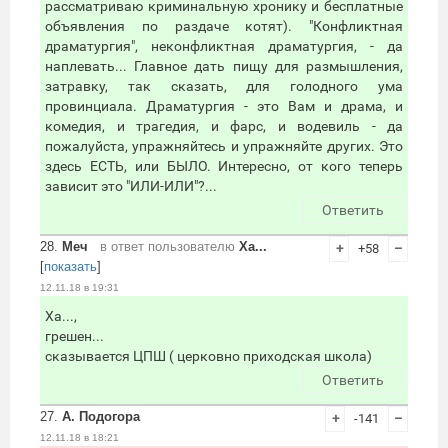
рассматриваю криминальную хронику и бесплатные
объявления по раздаче котят). "Конфликтная
драматургия", неконфликтная драматургия, - да
наплевать... Главное дать пищу для размышления,
затравку, так сказать, для голодного ума
провинциала. Драматургия - это Вам и драма, и
комедия, и трагедия, и фарс, и водевиль - да
пожалуйста, упражняйтесь и упражняйте других. Это
здесь ЕСТЬ, или БЫЛО. Интересно, от кого теперь
зависит это "ИЛИ-ИЛИ"?...
Ответить
28.
Меч
в ответ пользователю
Ха...
+
+58
–
[
показать
]
12.11.18 в 19:31
Ха...,
грешен...
сказывается ЦПШ ( церковно приходская школа)
Ответить
27.
А. Подогора
+
-141
–
12.11.18 в 18:21