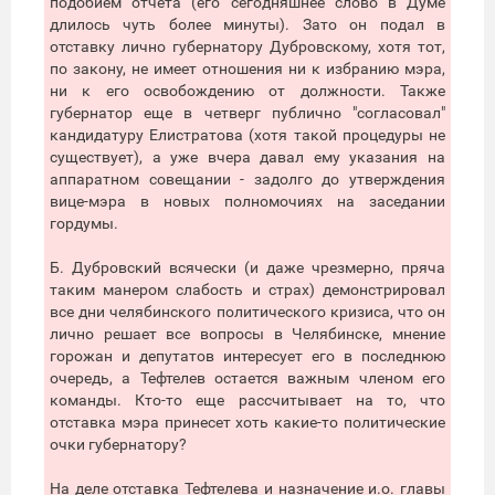
подобием отчета (его сегодняшнее слово в Думе
длилось чуть более минуты). Зато он подал в
отставку лично губернатору Дубровскому, хотя тот,
по закону, не имеет отношения ни к избранию мэра,
ни к его освобождению от должности. Также
губернатор еще в четверг публично "согласовал"
кандидатуру Елистратова (хотя такой процедуры не
существует), а уже вчера давал ему указания на
аппаратном совещании - задолго до утверждения
вице-мэра в новых полномочиях на заседании
гордумы.
Б. Дубровский всячески (и даже чрезмерно, пряча
таким манером слабость и страх) демонстрировал
все дни челябинского политического кризиса, что он
лично решает все вопросы в Челябинске, мнение
горожан и депутатов интересует его в последнюю
очередь, а Тефтелев остается важным членом его
команды. Кто-то еще рассчитывает на то, что
отставка мэра принесет хоть какие-то политические
очки губернатору?
На деле отставка Тефтелева и назначение и.о. главы