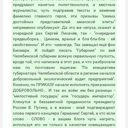
придумают нанятые политтехнологи, а местные
журналисты, чуть подправив тексты и заменив
фамилию главного героя, эти призывы "самых
достойных представителей миасской элиты"
непременно опубликуют. Да это же чепуха, скажет в
очередной раз Сергей Лихачёв, так - "очередная
предвыборка... Цинизм, враньё и бла-бла-бла - ей
свойственны". И это - навсегда. Так завещал ещё фон
Бисмарк. И пойдёт писать "Губерния" по вей
Челябинской губернии всякую сервильную глупость,
вроде той, что написала в этот раз, и что разбросали
нам по почтовым ящикам: "По инициативе
губернатора Челябинской области в регионе начался
добровольный экологический аудит предприятий".
Конечно, по ПРИКАЗУ начали исполнять приказанное
ДОБРОВОЛЬНО... И так во всём: им без разницы -
"милостивый государь" или "государь император".
Клянутся в беззаветной преданности президенту
России В. Путину, а в жизни - знай подтверждают
слова первого канцлера Германии! Сергей, а что если
слово - СЛОВО - в вашем блоге чуть нагреть,
используя его не только в качестве освещающего