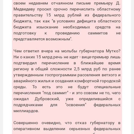
своем недавнем отчаянном письме премьеру Д.
Медведеву просил срочно перечислить областному
правительству 15 млрд рублей из федерального
бюджета, так как "в условиях дефицита областного
бюджета изыскание необходимых средств на
подготовку к проведению саммитов не
представляется возможным".
Чем ответил вчера на мольбы губернатора Мутко?
Ни о каких 15 млрд речь не идет - вице-премьер лишь
подтвердил перечисление в ближайшее время
региону в общей сложности 2,5 млрд руб по ранее
утвержденным госпрограммам расселения ветхого и
аварийного жилья и создания комфортной городской
среды. То есть это не будут специальные
перечисления "под саммит" - и это совсем не то, чего
ожидал Дубровский, уже определившийся с
подрядчиками для "освоения" федеральных
миллиардов.
Совершенно очевидно, что отказ губернатору в
оперативном выделении серьезных федеральных