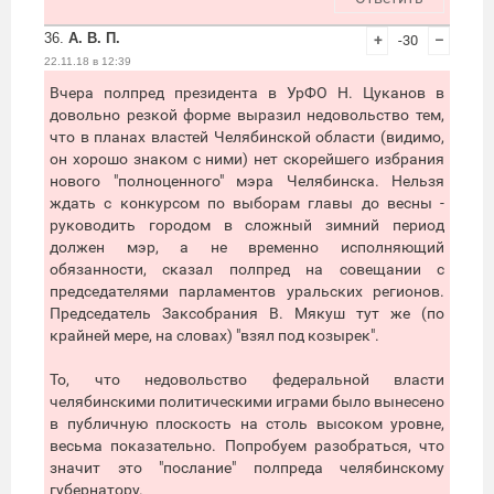
36.
А. В. П.
+
-30
–
22.11.18 в 12:39
Вчера полпред президента в УрФО Н. Цуканов в
довольно резкой форме выразил недовольство тем,
что в планах властей Челябинской области (видимо,
он хорошо знаком с ними) нет скорейшего избрания
нового "полноценного" мэра Челябинска. Нельзя
ждать с конкурсом по выборам главы до весны -
руководить городом в сложный зимний период
должен мэр, а не временно исполняющий
обязанности, сказал полпред на совещании с
председателями парламентов уральских регионов.
Председатель Заксобрания В. Мякуш тут же (по
крайней мере, на словах) "взял под козырек".
То, что недовольство федеральной власти
челябинскими политическими играми было вынесено
в публичную плоскость на столь высоком уровне,
весьма показательно. Попробуем разобраться, что
значит это "послание" полпреда челябинскому
губернатору.