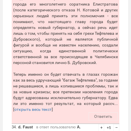
города его многолетнего соратника Елистратова
(после категорического отказа Н. Котовой и других
серьезных людей принять эти полномочия - все
понимают, что настоящего главу города будет
определять новый губернатор, а сейчас речь идет
лишь о том, чтобы принять на себя грехи Тефтелева и
Дубровского), который не является публичной
фигурой и вообще не известен населению, создали
ситуацию, когда единственной политически
ответственной за все происходящее в Челябинске
персоной становится лично Б. Дубровский.
Теперь именно он будет отвечать в глазах горожан
как за весь удручающий "багаж Тефтелева", за годами
не решавшиеся, а лишь копившиеся проблемы, так и
за новые кризисы; все претензии населения города
будут адресованы исключительно губернатору. Едва
ли это именно тот результат, на который рассч...
[
открыть весь текст
]
Ответить
34.
d. Faust
в ответ пользователю
А.
+
+5
–