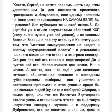
"Кстати, Сергей, не хотите поразмышлять над этим
удивительным (а для всякого-то приличного
гражданина и, безусловно, постыдным) явлением
на фоне всего происходящего НА САМОМ ДЕЛЕ? Вы
- реалист? Или публицист ленинской школы?.. Да
чёрт бы уж с этими результатами областной КСП
(кому очень нужно уже всё узнали), и со словами
Валерия Зорькина про эту строчку в Конституции о
том, что "местное самоуправление не входит в
систему государственной власти" - в реальности
никакого значения эта строка и не играла никогда.
Сто раз про всё это говорено переговорено! Да и
пустое всё это. Малозначащее для жизни. И - в
жизни. А вот то, как - за год! - уже начинают
готовить общественное сознание к очередным
губернаторским выборам, как унизительно
заставляют принимать в этом участие вроде бы
нормальных людей (ну, не сам же Сергей Фёдоров, в
самом деле, или тот же Валентин Вертипрахов
откликнулись и стали писать что-то - да ещё такую
несусветно сахарную глупость - в поддержку
Дубровского, это же понятно; и как им, должно