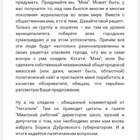
придумать. Придумайте вы, "Мэм". Может быть, у
вас получится то, над чем бьются многие и многие
поколения журналистов во всем мире. Вместе с
общественниками, кто в теме. Давайте свой рецепт.
Только не группу в соцсетях – вы там на уровне
муниципалитета соберёте всех городских
сумасшедших и на этом успокоитесь. Причём все
эти люди будут настолько разнонаправленны в
своих рецептах спасения города, что вы и сами
вскоре с ума поедете. Кстати, "Мэм", если Вы
сделаете собственный независимый общегородской
миасский (или даже, может быть, областной)
политический сайт и пригласите меня поработать в
качестве обозревателя, обещаю, что серьёзно
рассмотрю Ваше предложение.
Ну а на сладкое - обещанный комментарий от
"Читателя". Там он приводит цитаты в газете
"Миасский рабочий" директоров школ, врачей и
депутатов о том, как необходимо всем нам вновь
избрать Бориса Дубровского губернатором. И в
итоге задаётся патетическим вопросом: