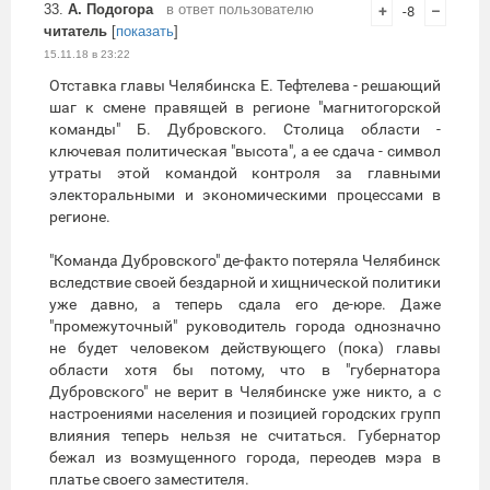
33.
А. Подогора
в ответ пользователю
+
-8
–
читатель
[
показать
]
15.11.18 в 23:22
Отставка главы Челябинска Е. Тефтелева - решающий
шаг к смене правящей в регионе "магнитогорской
команды" Б. Дубровского. Столица области -
ключевая политическая "высота", а ее сдача - символ
утраты этой командой контроля за главными
электоральными и экономическими процессами в
регионе.
"Команда Дубровского" де-факто потеряла Челябинск
вследствие своей бездарной и хищнической политики
уже давно, а теперь сдала его де-юре. Даже
"промежуточный" руководитель города однозначно
не будет человеком действующего (пока) главы
области хотя бы потому, что в "губернатора
Дубровского" не верит в Челябинске уже никто, а с
настроениями населения и позицией городских групп
влияния теперь нельзя не считаться. Губернатор
бежал из возмущенного города, переодев мэра в
платье своего заместителя.