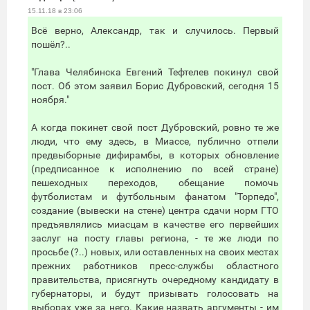
15.11.18 в 23:06
Всё верно, Александр, так и случилось. Первый
пошёл?..
"Глава Челябинска Евгений Тефтелев покинул свой
пост. Об этом заявил Борис Дубровский, сегодня 15
ноября."
А когда покинет свой пост Дубровский, ровно те же
люди, что ему здесь, в Миассе, публично отпели
предвыборные дифирамбы, в которых обновление
(предписанное к исполнению по всей стране)
пешеходных переходов, обещание помочь
футболистам и футбольным фанатом "Торпедо",
создание (вывески на стене) центра сдачи норм ГТО
предъявлялись миасцам в качестве его первейших
заслуг на посту главы региона, - те же люди по
просьбе (?..) новых, или оставленных на своих местах
прежних работников пресс-службы областного
правительства, присягнуть очередному кандидату в
губернаторы, и будут призывать голосовать на
выборах уже за него. Какие назвать аргументы - им