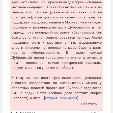
здесь есть теперь обширное поле для торга и сильные
местные кандидаты. Но кто бы ни был избран новым
главой, этот человек (даже если им станет тот же
Елистратов), утвердившись на своем посту, получив
поддержку городских кланов и Москвы, уже не будет
послушным исполнителем воли Дубровского в тот
период, пока последний остается губернатором. Он,
безусловно, станет ориентироваться на куда более
надежные силы - местные элиты, федеральную
власть и население: положение мэра будет в разы
прочнее губернаторского. В таком случае
Дубровский теряет город окончательно, а вместе с
ним - последние, самые призрачные надежды
получить шанс на участие в выборах.
К тому же, как достоверно выяснилось, реальных
рычагов воздействия на авторитетных мэров у
областных властей просто нет. Силовые ведомства
им не подчиняются (сейчас дело обстоит скорее
наоборот), а игра... [
открыть весь текст
]
Ответить