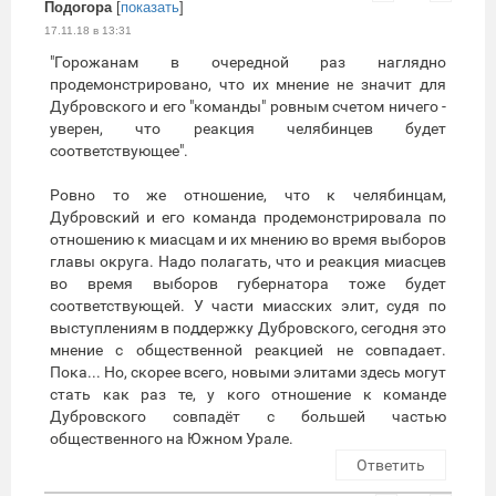
Подогора
[
показать
]
17.11.18 в 13:31
"Горожанам в очередной раз наглядно
продемонстрировано, что их мнение не значит для
Дубровского и его "команды" ровным счетом ничего -
уверен, что реакция челябинцев будет
соответствующее".
Ровно то же отношение, что к челябинцам,
Дубровский и его команда продемонстрировала по
отношению к миасцам и их мнению во время выборов
главы округа. Надо полагать, что и реакция миасцев
во время выборов губернатора тоже будет
соответствующей. У части миасских элит, судя по
выступлениям в поддержку Дубровского, сегодня это
мнение с общественной реакцией не совпадает.
Пока... Но, скорее всего, новыми элитами здесь могут
стать как раз те, у кого отношение к команде
Дубровского совпадёт с большей частью
общественного на Южном Урале.
Ответить