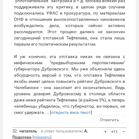
"уплотнительная" застройка и т.д. Москва всякий раз
поддерживала эту критику, в целом ряде случаев
подключались УФАС и прокуратура, по материалам
ОНФ в отношении высокопоставленных чиновников
возбуждались дела, которые сейчас активно
расследуются. Этот процесс далеко не закончен
сегодняшней отставкой Тефтелева, она стала лишь
первым его политическим результатом.
И уж конечно, эта отставка никак не связана с
мифическими "предвыборными перспективами"
губернатора Дубровского. Мы уже объясняли здесь
абсурдность версий о том, что отставка Тефтелева
якобы имеет целью повысить рейтинг Дубровского в
Челябинске - она закопает его окончательно. Ведь
уровень доверия Дубровскому в столице области
даже ниже рейтинга Тефтелева (в районе 5%), а теперь
челябинцы убедились, что губернатор, во-первых, не
смог удержать ... [
открыть весь текст
]
Ответить
32.
читатель
в ответ пользователю
А.
+
+11
–
Подогора
[
показать
]