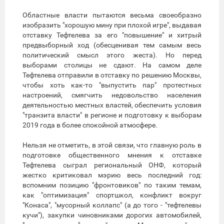
Областные власти пытаются весьма своеобразно
изобразить "хорошую мину при плохой игре", выдавая
отставку Тефтелева за его "повышение" и хитрый
предвыборный ход (обесценивая тем самым весь
политический смысл этого жеста). Но перед
выборами столицы не сдают. На самом деле
Тефтелева отправили в отставку по решению Москвы,
чтобы хоть как-то "выпустить пар" протестных
настроений, смягчить недовольство населения
деятельностью местных властей, обеспечить условия
"транзита власти" в регионе и подготовку к выборам
2019 года в более спокойной атмосфере.
Нельзя не отметить, в этой связи, что главную роль в
подготовке общественного мнения к отставке
Тефтелева сыграл региональный ОНФ, который
жестко критиковал мэрию весь последний год:
вспомним позицию "фронтовиков" по таким темам,
как "оптимизация" спортшкол, конфликт вокруг
"Конаса", "мусорный коллапс" (а до того - "тефтелевы
кучи"), закупки чиновниками дорогих автомобилей,