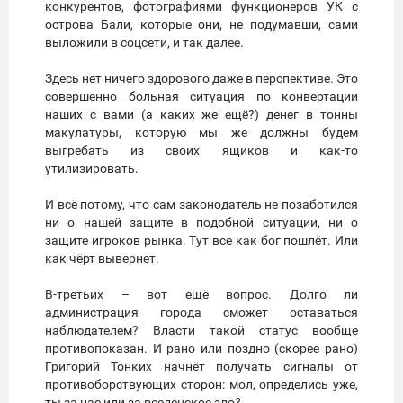
конкурентов, фотографиями функционеров УК с
острова Бали, которые они, не подумавши, сами
выложили в соцсети, и так далее.
Здесь нет ничего здорового даже в перспективе. Это
совершенно больная ситуация по конвертации
наших с вами (а каких же ещё?) денег в тонны
макулатуры, которую мы же должны будем
выгребать из своих ящиков и как-то
утилизировать.
И всё потому, что сам законодатель не позаботился
ни о нашей защите в подобной ситуации, ни о
защите игроков рынка. Тут все как бог пошлёт. Или
как чёрт вывернет.
В-третьих – вот ещё вопрос. Долго ли
администрация города сможет оставаться
наблюдателем? Власти такой статус вообще
противопоказан. И рано или поздно (скорее рано)
Григорий Тонких начнёт получать сигналы от
противоборствующих сторон: мол, определись уже,
ты за нас или за вселенское зло?