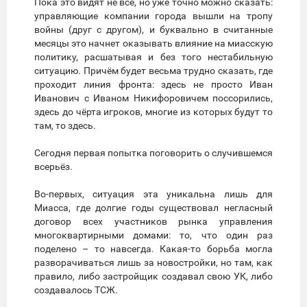
Пока это видят не все, но уже точно можно сказать:
управляющие компании города вышли на тропу
войны (друг с другом), и буквально в считанные
месяцы это начнет оказывать влияние на миасскую
политику, расшатывая и без того нестабильную
ситуацию. Причём будет весьма трудно сказать, где
проходит линия фронта: здесь не просто Иван
Иванович с Иваном Никифоровичем поссорились,
здесь до чёрта игроков, многие из которых будут то
там, то здесь.
Сегодня первая попытка поговорить о случившемся
всерьёз.
Во-первых, ситуация эта уникальна лишь для
Миасса, где долгие годы существовал негласный
договор всех участников рынка управления
многоквартирными домами: то, что один раз
поделено – то навсегда. Какая-то борьба могла
разворачиваться лишь за новостройки, но там, как
правило, либо застройщик создавал свою УК, либо
создавалось ТСЖ.