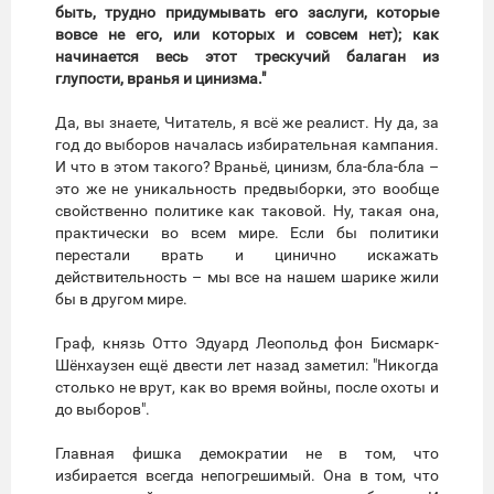
быть, трудно придумывать его заслуги, которые
вовсе не его, или которых и совсем нет); как
начинается весь этот трескучий балаган из
глупости, вранья и цинизма."
Да, вы знаете, Читатель, я всё же реалист. Ну да, за
год до выборов началась избирательная кампания.
И что в этом такого? Враньё, цинизм, бла-бла-бла –
это же не уникальность предвыборки, это вообще
свойственно политике как таковой. Ну, такая она,
практически во всем мире. Если бы политики
перестали врать и цинично искажать
действительность – мы все на нашем шарике жили
бы в другом мире.
Граф, князь Отто Эдуард Леопольд фон Бисмарк-
Шёнхаузен ещё двести лет назад заметил: "Никогда
столько не врут, как во время войны, после охоты и
до выборов".
Главная фишка демократии не в том, что
избирается всегда непогрешимый. Она в том, что