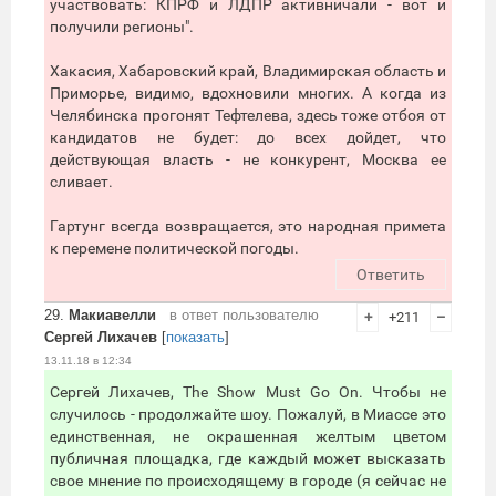
участвовать: КПРФ и ЛДПР активничали - вот и
получили регионы".
Хакасия, Хабаровский край, Владимирская область и
Приморье, видимо, вдохновили многих. А когда из
Челябинска прогонят Тефтелева, здесь тоже отбоя от
кандидатов не будет: до всех дойдет, что
действующая власть - не конкурент, Москва ее
сливает.
Гартунг всегда возвращается, это народная примета
к перемене политической погоды.
Ответить
29.
Макиавелли
в ответ пользователю
+
+211
–
Сергей Лихачев
[
показать
]
13.11.18 в 12:34
Сергей Лихачев, The Show Must Go On. Чтобы не
случилось - продолжайте шоу. Пожалуй, в Миассе это
единственная, не окрашенная желтым цветом
публичная площадка, где каждый может высказать
свое мнение по происходящему в городе (я сейчас не