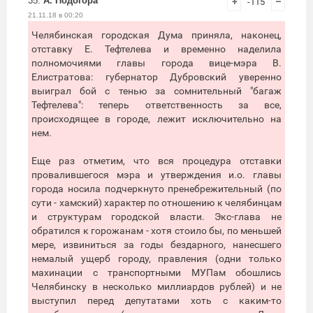
35.
А. Подогора
+
-115
–
21.11.18 в 00:20
Челябинская городская Дума приняла, наконец,
отставку Е. Тефтелева и временно наделила
полномочиями главы города вице-мэра В.
Елистратова: губернатор Дубровский уверенно
выиграл бой с тенью за сомнительный "багаж
Тефтелева": теперь ответственность за все,
происходящее в городе, лежит исключительно на
нем.
Еще раз отметим, что вся процедура отставки
провалившегося мэра и утверждения и.о. главы
города носила подчеркнуто пренебрежительный (по
сути - хамский) характер по отношению к челябинцам
и структурам городской власти. Экс-глава не
обратился к горожанам - хотя стоило бы, по меньшей
мере, извиниться за годы бездарного, нанесшего
немалый ущерб городу, правления (одни только
махинации с транспортными МУПам обошлись
Челябинску в несколько миллиардов рублей) и не
выступил перед депутатами хоть с каким-то