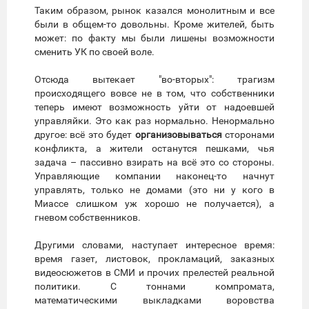
Таким образом, рынок казался монолитным и все
были в общем-то довольны. Кроме жителей, быть
может: по факту мы были лишены возможности
сменить УК по своей воле.
Отсюда вытекает "во-вторых": трагизм
происходящего вовсе не в том, что собственники
теперь имеют возможность уйти от надоевшей
управляйки. Это как раз нормально. Ненормально
другое: всё это будет
организовываться
сторонами
конфликта, а жители останутся пешками, чья
задача – пассивно взирать на всё это со стороны.
Управляющие компании наконец-то начнут
управлять, только не домами (это ни у кого в
Миассе слишком уж хорошо не получается), а
гневом собственников.
Другими словами, наступает интересное время:
время газет, листовок, прокламаций, заказных
видеосюжетов в СМИ и прочих прелестей реальной
политики. С тоннами компромата,
математическими выкладками воровства