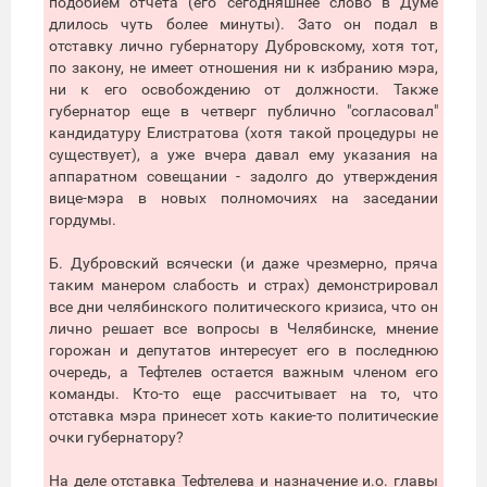
подобием отчета (его сегодняшнее слово в Думе
длилось чуть более минуты). Зато он подал в
отставку лично губернатору Дубровскому, хотя тот,
по закону, не имеет отношения ни к избранию мэра,
ни к его освобождению от должности. Также
губернатор еще в четверг публично "согласовал"
кандидатуру Елистратова (хотя такой процедуры не
существует), а уже вчера давал ему указания на
аппаратном совещании - задолго до утверждения
вице-мэра в новых полномочиях на заседании
гордумы.
Б. Дубровский всячески (и даже чрезмерно, пряча
таким манером слабость и страх) демонстрировал
все дни челябинского политического кризиса, что он
лично решает все вопросы в Челябинске, мнение
горожан и депутатов интересует его в последнюю
очередь, а Тефтелев остается важным членом его
команды. Кто-то еще рассчитывает на то, что
отставка мэра принесет хоть какие-то политические
очки губернатору?
На деле отставка Тефтелева и назначение и.о. главы