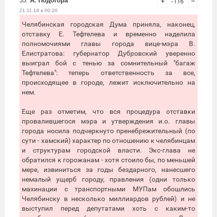
35.
А. Подогора
+
-116
–
21.11.18 в 00:20
Челябинская городская Дума приняла, наконец,
отставку Е. Тефтелева и временно наделила
полномочиями главы города вице-мэра В.
Елистратова: губернатор Дубровский уверенно
выиграл бой с тенью за сомнительный "багаж
Тефтелева": теперь ответственность за все,
происходящее в городе, лежит исключительно на
нем.
Еще раз отметим, что вся процедура отставки
провалившегося мэра и утверждения и.о. главы
города носила подчеркнуто пренебрежительный (по
сути - хамский) характер по отношению к челябинцам
и структурам городской власти. Экс-глава не
обратился к горожанам - хотя стоило бы, по меньшей
мере, извиниться за годы бездарного, нанесшего
немалый ущерб городу, правления (одни только
махинации с транспортными МУПам обошлись
Челябинску в несколько миллиардов рублей) и не
выступил перед депутатами хоть с каким-то