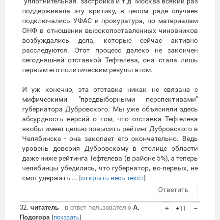
"уплотнительная" застройка и т.д. Москва всякий раз
поддерживала эту критику, в целом ряде случаев
подключались УФАС и прокуратура, по материалам
ОНФ в отношении высокопоставленных чиновников
возбуждались дела, которые сейчас активно
расследуются. Этот процесс далеко не закончен
сегодняшней отставкой Тефтелева, она стала лишь
первым его политическим результатом.
И уж конечно, эта отставка никак не связана с
мифическими "предвыборными перспективами"
губернатора Дубровского. Мы уже объясняли здесь
абсурдность версий о том, что отставка Тефтелева
якобы имеет целью повысить рейтинг Дубровского в
Челябинске - она закопает его окончательно. Ведь
уровень доверия Дубровскому в столице области
даже ниже рейтинга Тефтелева (в районе 5%), а теперь
челябинцы убедились, что губернатор, во-первых, не
смог удержать ... [
открыть весь текст
]
Ответить
32.
читатель
в ответ пользователю
А.
+
+11
–
Подогора
[
показать
]