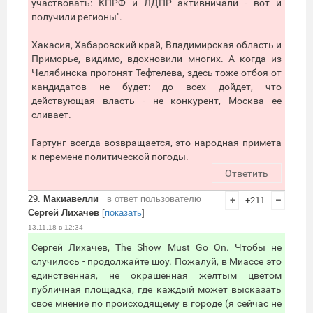
участвовать: КПРФ и ЛДПР активничали - вот и
получили регионы".
Хакасия, Хабаровский край, Владимирская область и
Приморье, видимо, вдохновили многих. А когда из
Челябинска прогонят Тефтелева, здесь тоже отбоя от
кандидатов не будет: до всех дойдет, что
действующая власть - не конкурент, Москва ее
сливает.
Гартунг всегда возвращается, это народная примета
к перемене политической погоды.
Ответить
29.
Макиавелли
в ответ пользователю
+
+211
–
Сергей Лихачев
[
показать
]
13.11.18 в 12:34
Сергей Лихачев, The Show Must Go On. Чтобы не
случилось - продолжайте шоу. Пожалуй, в Миассе это
единственная, не окрашенная желтым цветом
публичная площадка, где каждый может высказать
свое мнение по происходящему в городе (я сейчас не