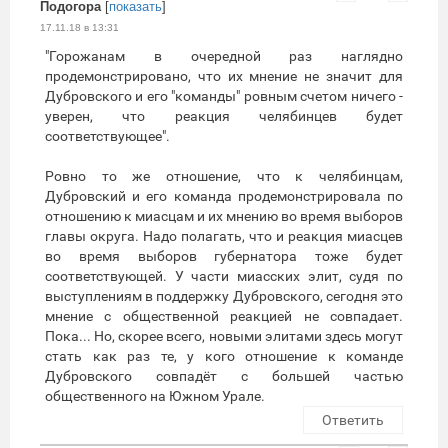
Подогора
[
показать
]
17.11.18 в 13:31
"Горожанам в очередной раз наглядно
продемонстрировано, что их мнение не значит для
Дубровского и его "команды" ровным счетом ничего -
уверен, что реакция челябинцев будет
соответствующее".
Ровно то же отношение, что к челябинцам,
Дубровский и его команда продемонстрировала по
отношению к миасцам и их мнению во время выборов
главы округа. Надо полагать, что и реакция миасцев
во время выборов губернатора тоже будет
соответствующей. У части миасских элит, судя по
выступлениям в поддержку Дубровского, сегодня это
мнение с общественной реакцией не совпадает.
Пока... Но, скорее всего, новыми элитами здесь могут
стать как раз те, у кого отношение к команде
Дубровского совпадёт с большей частью
общественного на Южном Урале.
Ответить