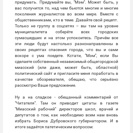
придумать. Придумайте вы, "Мэм". Может быть, у
вас получится то, над чем бьются многие и многие
поколения журналистов во всем мире. Вместе с
общественниками, кто в теме. Давайте свой рецепт.
Только не группу в соцсетях – вы там на уровне
муниципалитета соберёте всех городских
сумасшедших и на этом успокоитесь. Причём все
эти люди будут настолько разнонаправленны в
своих рецептах спасения города, что вы и сами
вскоре с ума поедете. Кстати, "Мэм", если Вы
сделаете собственный независимый общегородской
миасский (или даже, может быть, областной)
политический сайт и пригласите меня поработать в
качестве обозревателя, обещаю, что серьёзно
рассмотрю Ваше предложение.
Ну а на сладкое - обещанный комментарий от
"Читателя". Там он приводит цитаты в газете
"Миасский рабочий" директоров школ, врачей и
депутатов о том, как необходимо всем нам вновь
избрать Бориса Дубровского губернатором. И в
итоге задаётся патетическим вопросом: