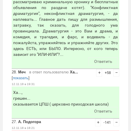
рассматриваю криминальную хронику и бесплатные
объявления по раздаче котят). "Конфликтная
драматургия", неконфликтная драматургия, - да
наплевать... Главное дать пищу для размышления,
затравку, так сказать, для голодного ума
провинциала. Драматургия - это Вам и драма, и
комедия, и трагедия, и фарс, и водевиль - да
пожалуйста, упражняйтесь и упражняйте других. Это
здесь ЕСТЬ, или БЫЛО. Интересно, от кого теперь
зависит это "ИЛИ-ИЛИ"?...
Ответить
28.
Меч
в ответ пользователю
Ха...
+
+58
–
[
показать
]
12.11.18 в 19:31
Ха...,
грешен...
сказывается ЦПШ ( церковно приходская школа)
Ответить
27.
А. Подогора
+
-141
–
12.11.18 в 18:21