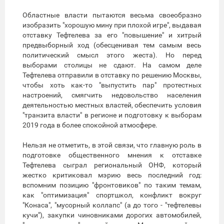
Областные власти пытаются весьма своеобразно
изобразить "хорошую мину при плохой игре", выдавая
отставку Тефтелева за его "повышение" и хитрый
предвыборный ход (обесценивая тем самым весь
политический смысл этого жеста). Но перед
выборами столицы не сдают. На самом деле
Тефтелева отправили в отставку по решению Москвы,
чтобы хоть как-то "выпустить пар" протестных
настроений, смягчить недовольство населения
деятельностью местных властей, обеспечить условия
"транзита власти" в регионе и подготовку к выборам
2019 года в более спокойной атмосфере.
Нельзя не отметить, в этой связи, что главную роль в
подготовке общественного мнения к отставке
Тефтелева сыграл региональный ОНФ, который
жестко критиковал мэрию весь последний год:
вспомним позицию "фронтовиков" по таким темам,
как "оптимизация" спортшкол, конфликт вокруг
"Конаса", "мусорный коллапс" (а до того - "тефтелевы
кучи"), закупки чиновниками дорогих автомобилей,