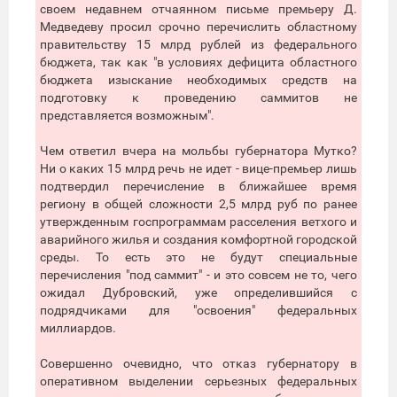
своем недавнем отчаянном письме премьеру Д.
Медведеву просил срочно перечислить областному
правительству 15 млрд рублей из федерального
бюджета, так как "в условиях дефицита областного
бюджета изыскание необходимых средств на
подготовку к проведению саммитов не
представляется возможным".
Чем ответил вчера на мольбы губернатора Мутко?
Ни о каких 15 млрд речь не идет - вице-премьер лишь
подтвердил перечисление в ближайшее время
региону в общей сложности 2,5 млрд руб по ранее
утвержденным госпрограммам расселения ветхого и
аварийного жилья и создания комфортной городской
среды. То есть это не будут специальные
перечисления "под саммит" - и это совсем не то, чего
ожидал Дубровский, уже определившийся с
подрядчиками для "освоения" федеральных
миллиардов.
Совершенно очевидно, что отказ губернатору в
оперативном выделении серьезных федеральных