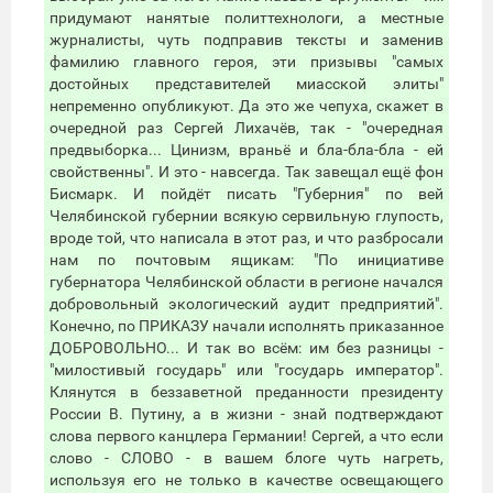
придумают нанятые политтехнологи, а местные
журналисты, чуть подправив тексты и заменив
фамилию главного героя, эти призывы "самых
достойных представителей миасской элиты"
непременно опубликуют. Да это же чепуха, скажет в
очередной раз Сергей Лихачёв, так - "очередная
предвыборка... Цинизм, враньё и бла-бла-бла - ей
свойственны". И это - навсегда. Так завещал ещё фон
Бисмарк. И пойдёт писать "Губерния" по вей
Челябинской губернии всякую сервильную глупость,
вроде той, что написала в этот раз, и что разбросали
нам по почтовым ящикам: "По инициативе
губернатора Челябинской области в регионе начался
добровольный экологический аудит предприятий".
Конечно, по ПРИКАЗУ начали исполнять приказанное
ДОБРОВОЛЬНО... И так во всём: им без разницы -
"милостивый государь" или "государь император".
Клянутся в беззаветной преданности президенту
России В. Путину, а в жизни - знай подтверждают
слова первого канцлера Германии! Сергей, а что если
слово - СЛОВО - в вашем блоге чуть нагреть,
используя его не только в качестве освещающего