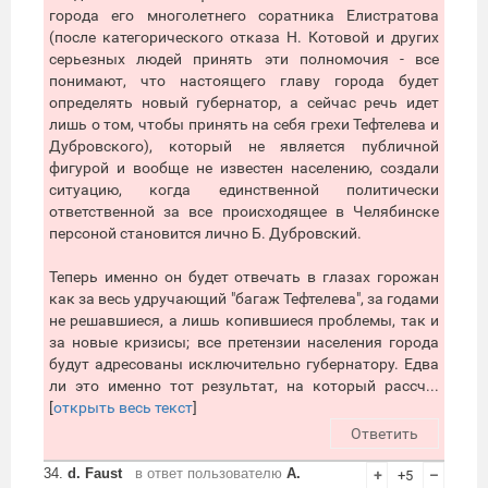
города его многолетнего соратника Елистратова
(после категорического отказа Н. Котовой и других
серьезных людей принять эти полномочия - все
понимают, что настоящего главу города будет
определять новый губернатор, а сейчас речь идет
лишь о том, чтобы принять на себя грехи Тефтелева и
Дубровского), который не является публичной
фигурой и вообще не известен населению, создали
ситуацию, когда единственной политически
ответственной за все происходящее в Челябинске
персоной становится лично Б. Дубровский.
Теперь именно он будет отвечать в глазах горожан
как за весь удручающий "багаж Тефтелева", за годами
не решавшиеся, а лишь копившиеся проблемы, так и
за новые кризисы; все претензии населения города
будут адресованы исключительно губернатору. Едва
ли это именно тот результат, на который рассч...
[
открыть весь текст
]
Ответить
34.
d. Faust
в ответ пользователю
А.
+
+5
–