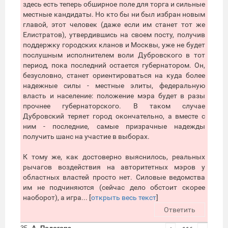
здесь есть теперь обширное поле для торга и сильные
местные кандидаты. Но кто бы ни был избран новым
главой, этот человек (даже если им станет тот же
Елистратов), утвердившись на своем посту, получив
поддержку городских кланов и Москвы, уже не будет
послушным исполнителем воли Дубровского в тот
период, пока последний остается губернатором. Он,
безусловно, станет ориентироваться на куда более
надежные силы - местные элиты, федеральную
власть и население: положение мэра будет в разы
прочнее губернаторского. В таком случае
Дубровский теряет город окончательно, а вместе с
ним - последние, самые призрачные надежды
получить шанс на участие в выборах.
К тому же, как достоверно выяснилось, реальных
рычагов воздействия на авторитетных мэров у
областных властей просто нет. Силовые ведомства
им не подчиняются (сейчас дело обстоит скорее
наоборот), а игра... [
открыть весь текст
]
Ответить