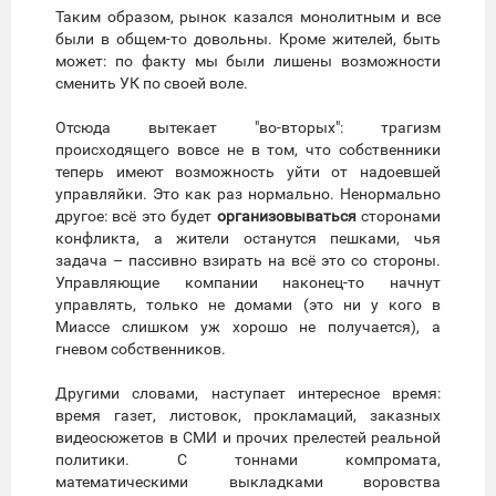
Таким образом, рынок казался монолитным и все
были в общем-то довольны. Кроме жителей, быть
может: по факту мы были лишены возможности
сменить УК по своей воле.
Отсюда вытекает "во-вторых": трагизм
происходящего вовсе не в том, что собственники
теперь имеют возможность уйти от надоевшей
управляйки. Это как раз нормально. Ненормально
другое: всё это будет
организовываться
сторонами
конфликта, а жители останутся пешками, чья
задача – пассивно взирать на всё это со стороны.
Управляющие компании наконец-то начнут
управлять, только не домами (это ни у кого в
Миассе слишком уж хорошо не получается), а
гневом собственников.
Другими словами, наступает интересное время:
время газет, листовок, прокламаций, заказных
видеосюжетов в СМИ и прочих прелестей реальной
политики. С тоннами компромата,
математическими выкладками воровства