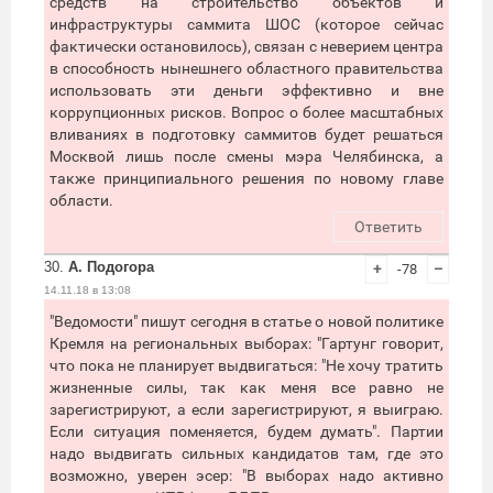
средств на строительство объектов и
инфраструктуры саммита ШОС (которое сейчас
фактически остановилось), связан с неверием центра
в способность нынешнего областного правительства
использовать эти деньги эффективно и вне
коррупционных рисков. Вопрос о более масштабных
вливаниях в подготовку саммитов будет решаться
Москвой лишь после смены мэра Челябинска, а
также принципиального решения по новому главе
области.
Ответить
30.
А. Подогора
+
-78
–
14.11.18 в 13:08
"Ведомости" пишут сегодня в статье о новой политике
Кремля на региональных выборах: "Гартунг говорит,
что пока не планирует выдвигаться: "Не хочу тратить
жизненные силы, так как меня все равно не
зарегистрируют, а если зарегистрируют, я выиграю.
Если ситуация поменяется, будем думать". Партии
надо выдвигать сильных кандидатов там, где это
возможно, уверен эсер: "В выборах надо активно