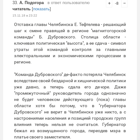
33.
А. Подогора
в ответ пользователю
+
-8
–
читатель
[
показать
]
15.11.18 в 23:22
Отставка главы Челябинска Е. Тефтелева - решающий
шаг к смене правящей в регионе "магнитогорской
команды" Б. Дубровского. Столица области -
ключевая политическая "высота", а ее сдача - символ
утраты этой командой контроля за главными
электоральными и экономическими процессами в
регионе.
"Команда Дубровского" де-факто потеряла Челябинск
вследствие своей бездарной и хищнической политики
уже давно, а теперь сдала его де-юре. Даже
"промежуточный" руководитель города однозначно
не будет человеком действующего (пока) главы
области хотя бы потому, что в "губернатора
Дубровского" не верит в Челябинске уже никто, а с
настроениями населения и позицией городских групп
влияния теперь нельзя не считаться. Губернатор
бежал из возмущенного города, переодев мэра в
платье своего заместителя.