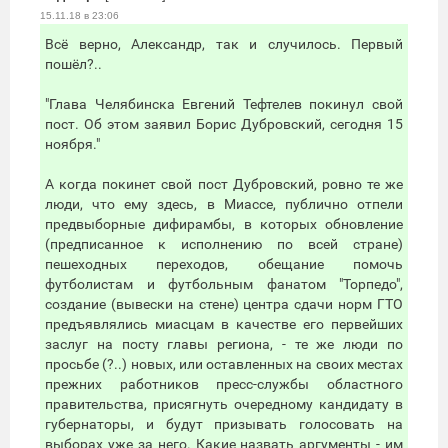
15.11.18 в 23:06
Всё верно, Александр, так и случилось. Первый
пошёл?..
"Глава Челябинска Евгений Тефтелев покинул свой
пост. Об этом заявил Борис Дубровский, сегодня 15
ноября."
А когда покинет свой пост Дубровский, ровно те же
люди, что ему здесь, в Миассе, публично отпели
предвыборные дифирамбы, в которых обновление
(предписанное к исполнению по всей стране)
пешеходных переходов, обещание помочь
футболистам и футбольным фанатом "Торпедо",
создание (вывески на стене) центра сдачи норм ГТО
предъявлялись миасцам в качестве его первейших
заслуг на посту главы региона, - те же люди по
просьбе (?..) новых, или оставленных на своих местах
прежних работников пресс-службы областного
правительства, присягнуть очередному кандидату в
губернаторы, и будут призывать голосовать на
выборах уже за него. Какие назвать аргументы - им