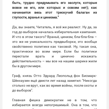
быть, трудно придумывать его заслуги, которые
вовсе не его, или которых и совсем нет); как
начинается весь этот трескучий балаган из
глупости, вранья и цинизма."
Да, вы знаете, Читатель, я всё же реалист. Ну да, за
год до выборов началась избирательная кампания.
И что в этом такого? Враньё, цинизм, бла-бла-бла –
это же не уникальность предвыборки, это вообще
свойственно политике как таковой. Ну, такая она,
практически во всем мире. Если бы политики
перестали врать и цинично искажать
действительность – мы все на нашем шарике жили
бы в другом мире.
Граф, князь Отто Эдуард Леопольд фон Бисмарк-
Шёнхаузен ещё двести лет назад заметил: "Никогда
столько не врут, как во время войны, после охоты и
до выборов".
Главная фишка демократии не в том, что
избирается всегда непогрешимый. Она в том, что