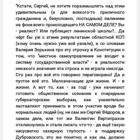
"Кстати, Сергей, не хотите поразмышлять над этим
удивительным (а для всякого-то приличного
гражданина и, безусловно, постыдным) явлением
на фоне всего происходящего НА САМОМ ДЕЛЕ? Вы
- реалист? Или публицист ленинской школы?.. Да
чёрт бы уж с этими результатами областной КСП
(кому очень нужно уже всё узнали), и со словами
Валерия Зорькина про эту строчку в Конституции о
том, что "местное самоуправление не входит в
систему государственной власти" - в реальности
никакого значения эта строка и не играла никогда.
Сто раз про всё это говорено переговорено! Да и
пустое всё это. Малозначащее для жизни. И - в
жизни. А вот то, как - за год! - уже начинают
готовить общественное сознание к очередным
губернаторским выборам, как унизительно
заставляют принимать в этом участие вроде бы
нормальных людей (ну, не сам же Сергей Фёдоров, в
самом деле, или тот же Валентин Вертипрахов
откликнулись и стали писать что-то - да ещё такую
несусветно сахарную глупость - в поддержку
Дубровского, это же понятно; и как им, должно