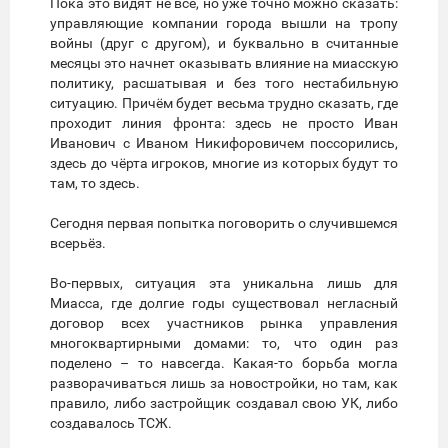
Пока это видят не все, но уже точно можно сказать:
управляющие компании города вышли на тропу
войны (друг с другом), и буквально в считанные
месяцы это начнет оказывать влияние на миасскую
политику, расшатывая и без того нестабильную
ситуацию. Причём будет весьма трудно сказать, где
проходит линия фронта: здесь не просто Иван
Иванович с Иваном Никифоровичем поссорились,
здесь до чёрта игроков, многие из которых будут то
там, то здесь.
Сегодня первая попытка поговорить о случившемся
всерьёз.
Во-первых, ситуация эта уникальна лишь для
Миасса, где долгие годы существовал негласный
договор всех участников рынка управления
многоквартирными домами: то, что один раз
поделено – то навсегда. Какая-то борьба могла
разворачиваться лишь за новостройки, но там, как
правило, либо застройщик создавал свою УК, либо
создавалось ТСЖ.