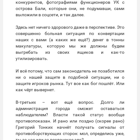
конкурентов, фотографиями функционеров УК с
острова Бали, которые они, не подумавши, сами
выложили в соцсети, и так далее.
Здесь нет ничего здорового даже в перспективе. Это
совершенно больная ситуация по конвертации
наших с вами (а каких же ещё?) денег в тонны
макулатуры, которую мы же должны будем
выгребать из своих ящиков и как-то
утилизировать.
И всё потому, что сам законодатель не позаботился
ни о нашей защите в подобной ситуации, ни о
защите игроков рынка. Тут все как бог пошлёт. Или
как чёрт вывернет.
В-третьих – вот ещё вопрос. Долго ли
администрация города сможет оставаться
наблюдателем? Власти такой статус вообще
противопоказан. И рано или поздно (скорее рано)
Григорий Тонких начнёт получать сигналы от
противоборствующих сторон: мол, определись уже,
ты за нас или за вселенское зло?