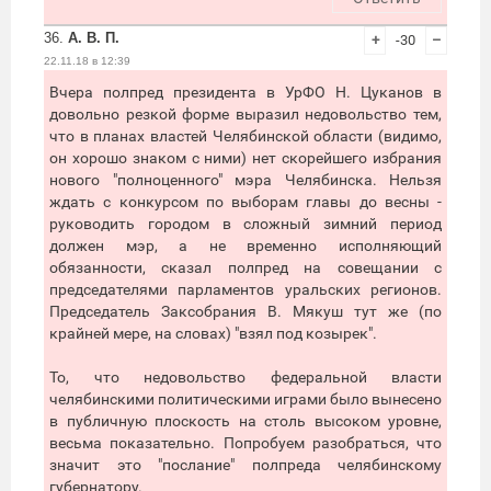
36.
А. В. П.
+
-30
–
22.11.18 в 12:39
Вчера полпред президента в УрФО Н. Цуканов в
довольно резкой форме выразил недовольство тем,
что в планах властей Челябинской области (видимо,
он хорошо знаком с ними) нет скорейшего избрания
нового "полноценного" мэра Челябинска. Нельзя
ждать с конкурсом по выборам главы до весны -
руководить городом в сложный зимний период
должен мэр, а не временно исполняющий
обязанности, сказал полпред на совещании с
председателями парламентов уральских регионов.
Председатель Заксобрания В. Мякуш тут же (по
крайней мере, на словах) "взял под козырек".
То, что недовольство федеральной власти
челябинскими политическими играми было вынесено
в публичную плоскость на столь высоком уровне,
весьма показательно. Попробуем разобраться, что
значит это "послание" полпреда челябинскому
губернатору.