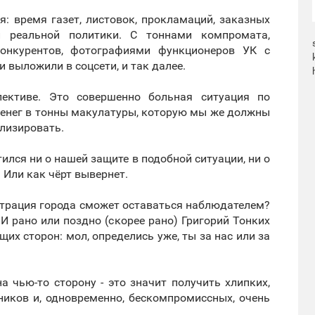
я: время газет, листовок, прокламаций, заказных
 реальной политики. С тоннами компромата,
онкурентов, фотографиями функционеров УК с
и выложили в соцсети, и так далее.
пективе. Это совершенно больная ситуация по
 денег в тонны макулатуры, которую мы же должны
илизировать.
тился ни о нашей защите в подобной ситуации, ни о
. Или как чёрт вывернет.
истрация города сможет оставаться наблюдателем?
И рано или поздно (скорее рано) Григорий Тонких
их сторон: мол, определись уже, ты за нас или за
а чью-то сторону - это значит получить хлипких,
ников и, одновременно, бескомпромиссных, очень