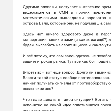
Другими словами, наступает интересное врем
видеосюжетов в СМИ и прочих прелестей
математическими выкладками воровства к
острова Бали, которые они, не подумавши, сам
Здесь нет ничего здорового даже в перс
конвертации наших с вами (а каких же ещё?)
будем выгребать из своих ящиков и как-то ут
И всё потому, что сам законодатель не позабо
защите игроков рынка. Тут все как бог пошлёт
В-третьих – вот ещё вопрос. Долго ли админ
Власти такой статус вообще противопоказан. 
начнёт получать сигналы от противоборствующ
вселенское зло?
Что главе делать в такой ситуации? Встать н
непонятно на какой идее сплотившихся союз
яростных врагов.