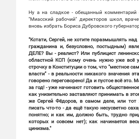
Ну а на сладкое - обещанный комментарий о
"Миасский рабочий" директоров школ, врач
вновь избрать Бориса Дубровского губернатор
"Кстати, Сергей, не хотите поразмышлять над
гражданина и, безусловно, постыдным) яв
ДЕЛЕ? Вы - реалист? Или публицист ленинск
областной КСП (кому очень нужно уже всё у
строчку в Конституции о том, что "местное са
власти" - в реальности никакого значения эта
говорено переговорено! Да и пустое всё это. Ма
за год! - уже начинают готовить общественн
как унизительно заставляют принимать в это
же Сергей Фёдоров, в самом деле, или тот
писать что-то - да ещё такую несусветно сах
понятно; и как им, должно быть, трудно при
которых и совсем нет); как начинается вес
цинизма."