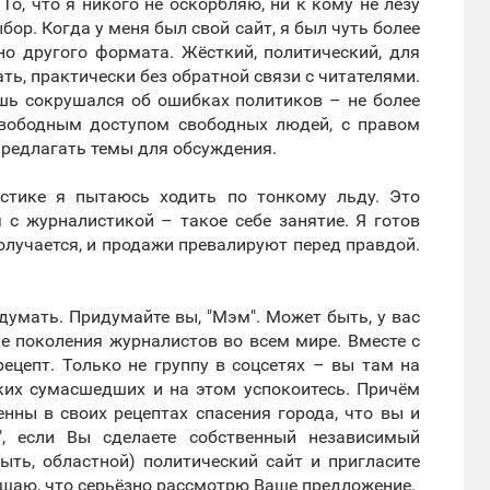
 То, что я никого не оскорбляю, ни к кому не лезу
бор. Когда у меня был свой сайт, я был чуть более
но другого формата. Жёсткий, политический, для
ть, практически без обратной связи с читателями.
ишь сокрушался об ошибках политиков – не более
 свободным доступом свободных людей, с правом
предлагать темы для обсуждения.
стике я пытаюсь ходить по тонкому льду. Это
 с журналистикой – такое себе занятие. Я готов
олучается, и продажи превалируют перед правдой.
идумать. Придумайте вы, "Мэм". Может быть, у вас
ие поколения журналистов во всем мире. Вместе с
рецепт. Только не группу в соцсетях – вы там на
ских сумасшедших и на этом успокоитесь. Причём
нны в своих рецептах спасения города, что вы и
", если Вы сделаете собственный независимый
ыть, областной) политический сайт и пригласите
ещаю, что серьёзно рассмотрю Ваше предложение.