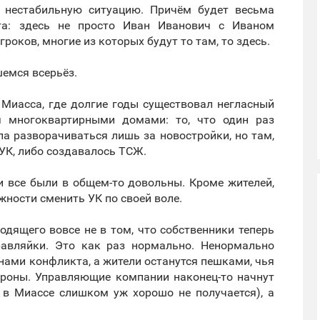
о нестабильную ситуацию. Причём будет весьма
нта: здесь не просто Иван Иванович с Иваном
роков, многие из которых будут то там, то здесь.
шемся всерьёз.
 Миасса, где долгие годы существовал негласный
я многоквартирными домами: то, что один раз
ла разворачиваться лишь за новостройки, но там,
УК, либо создавалось ТСЖ.
 все были в общем-то довольны. Кроме жителей,
ности сменить УК по своей воле.
одящего вовсе не в том, что собственники теперь
авляйки. Это как раз нормально. Ненормально
нами конфликта, а жители останутся пешками, чья
тороны. Управляющие компании наконец-то начнут
о в Миассе слишком уж хорошо не получается), а