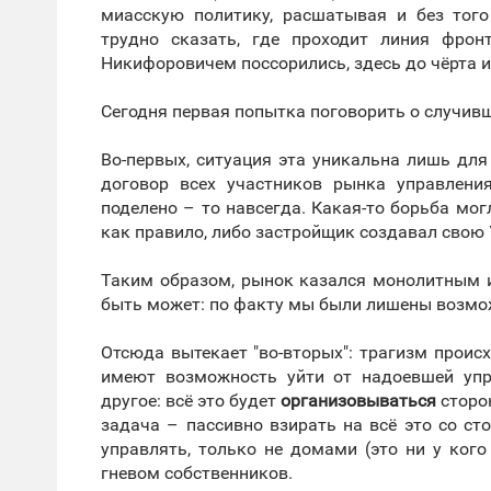
миасскую политику, расшатывая и без тог
трудно сказать, где проходит линия фро
Никифоровичем поссорились, здесь до чёрта иг
Сегодня первая попытка поговорить о случив
Во-первых, ситуация эта уникальна лишь для
договор всех участников рынка управлени
поделено – то навсегда. Какая-то борьба мог
как правило, либо застройщик создавал свою 
Таким образом, рынок казался монолитным и
быть может: по факту мы были лишены возмож
Отсюда вытекает "во-вторых": трагизм происх
имеют возможность уйти от надоевшей упр
другое: всё это будет
организовываться
сторо
задача – пассивно взирать на всё это со с
управлять, только не домами (это ни у ког
гневом собственников.