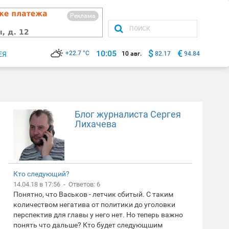
Реклама
$
€
10:05
+22.7 °C
ЕЯ
10 авг.
82.17
94.84
Блог журналиста Сергея
Лихачева
Кто следующий?
14.04.18 в 17:56 - Ответов: 6
Понятно, что Васьков - летчик сбитый. С таким
количеством негатива от политики до уголовки
перспектив для главы у него нет. Но теперь важно
понять что дальше? Кто будет следующшим