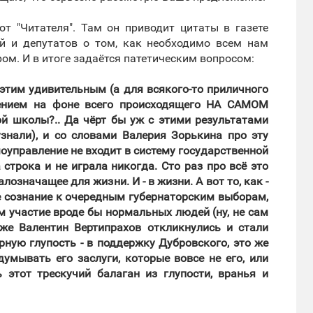
т "Читателя". Там он приводит цитаты в газете
ей и депутатов о том, как необходимо всем нам
ом. И в итоге задаётся патетическим вопросом:
 этим удивительным (а для всякого-то приличного
лением на фоне всего происходящего НА САМОМ
ой школы?.. Да чёрт бы уж с этими результатами
знали), и со словами Валерия Зорькина про эту
моуправление не входит в систему государственной
 строка и не играла никогда. Сто раз про всё это
лозначащее для жизни. И - в жизни. А вот то, как -
ое сознание к очередным губернаторским выборам,
м участие вроде бы нормальных людей (ну, не сам
 же Валентин Вертипрахов откликнулись и стали
арную глупость - в поддержку Дубровского, это же
думывать его заслуги, которые вовсе не его, или
ь этот трескучий балаган из глупости, вранья и