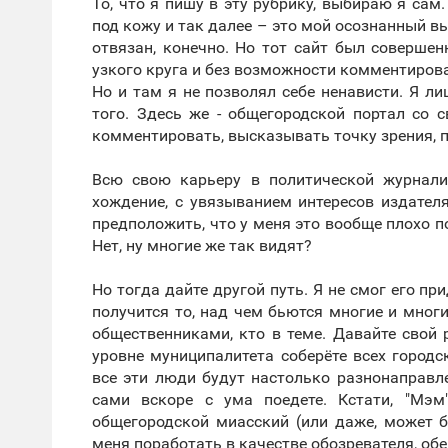
То, что я пишу в эту рубрику, выбираю я сам.
под кожу и так далее – это мой осознанный вы
отвязан, конечно. Но тот сайт был совершен
узкого круга и без возможности комментирова
Но и там я не позволял себе ненависти. Я л
того. Здесь же - общегородской портал со
комментировать, высказывать точку зрения, 
Всю свою карьеру в политической журнали
хождение, с увязыванием интересов издателя
предположить, что у меня это вообще плохо п
Нет, ну многие же так видят?
Но тогда дайте другой путь. Я не смог его пр
получится то, над чем бьются многие и мног
общественниками, кто в теме. Давайте свой 
уровне муниципалитета соберёте всех город
все эти люди будут настолько разнонаправле
сами вскоре с ума поедете. Кстати, "Мэм
общегородской миасский (или даже, может б
меня поработать в качестве обозревателя, об