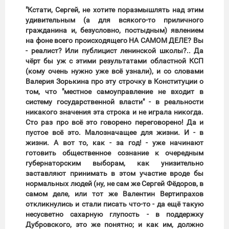
"Кстати, Сергей, не хотите поразмышлять над этим
удивительным (а для всякого-то приличного
гражданина и, безусловно, постыдным) явлением
на фоне всего происходящего НА САМОМ ДЕЛЕ? Вы
- реалист? Или публицист ленинской школы?.. Да
чёрт бы уж с этими результатами областной КСП
(кому очень нужно уже всё узнали), и со словами
Валерия Зорькина про эту строчку в Конституции о
том, что "местное самоуправление не входит в
систему государственной власти" - в реальности
никакого значения эта строка и не играла никогда.
Сто раз про всё это говорено переговорено! Да и
пустое всё это. Малозначащее для жизни. И - в
жизни. А вот то, как - за год! - уже начинают
готовить общественное сознание к очередным
губернаторским выборам, как унизительно
заставляют принимать в этом участие вроде бы
нормальных людей (ну, не сам же Сергей Фёдоров, в
самом деле, или тот же Валентин Вертипрахов
откликнулись и стали писать что-то - да ещё такую
несусветно сахарную глупость - в поддержку
Дубровского, это же понятно; и как им, должно