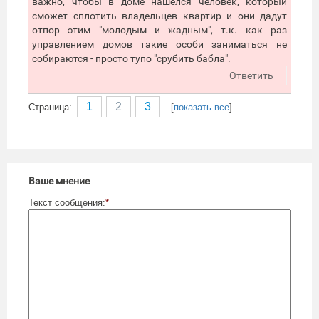
важно, чтобы в доме нашелся человек, который
сможет сплотить владельцев квартир и они дадут
отпор этим "молодым и жадным", т.к. как раз
управлением домов такие особи заниматься не
собираются - просто тупо "срубить бабла".
Ответить
1
2
3
Cтраница:
[
показать все
]
Ваше мнение
Текст сообщения:
*