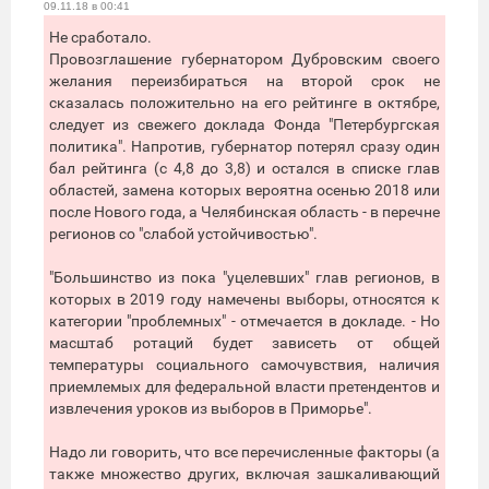
09.11.18 в 00:41
Не сработало.
Провозглашение губернатором Дубровским своего
желания переизбираться на второй срок не
сказалась положительно на его рейтинге в октябре,
следует из свежего доклада Фонда "Петербургская
политика". Напротив, губернатор потерял сразу один
бал рейтинга (с 4,8 до 3,8) и остался в списке глав
областей, замена которых вероятна осенью 2018 или
после Нового года, а Челябинская область - в перечне
регионов со "слабой устойчивостью".
"Большинство из пока "уцелевших" глав регионов, в
которых в 2019 году намечены выборы, относятся к
категории "проблемных" - отмечается в докладе. - Но
масштаб ротаций будет зависеть от общей
температуры социального самочувствия, наличия
приемлемых для федеральной власти претендентов и
извлечения уроков из выборов в Приморье".
Надо ли говорить, что все перечисленные факторы (а
также множество других, включая зашкаливающий