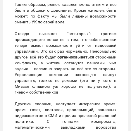
Таким образом, рынок казался монолитным и все
были в общем-то довольны. Кроме жителей, быть
может: по факту мы были лишены возможности
сменить УК по своей воле.
Отсюда вытекает "во-вторых": трагизм
происходящего вовсе не в том, что собственники
теперь имеют возможность уйти от надоевшей
управляйки. Это как раз нормально. Ненормально
другое: всё это будет
организовываться
сторонами
конфликта, а жители останутся пешками, чья
задача – пассивно взирать на всё это со стороны.
Управляющие компании наконец-то начнут
управлять, только не домами (это ни у кого в
Миассе слишком уж хорошо не получается), а
гневом собственников.
Другими словами, наступает интересное время:
время газет, листовок, прокламаций, заказных
видеосюжетов в СМИ и прочих прелестей реальной
политики. С тоннами компромата,
математическими выкладками воровства