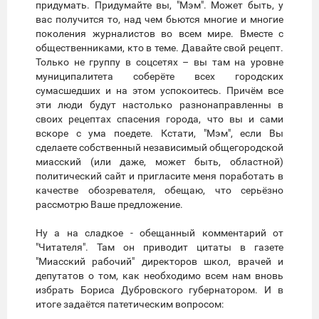
придумать. Придумайте вы, "Мэм". Может быть, у
вас получится то, над чем бьются многие и многие
поколения журналистов во всем мире. Вместе с
общественниками, кто в теме. Давайте свой рецепт.
Только не группу в соцсетях – вы там на уровне
муниципалитета соберёте всех городских
сумасшедших и на этом успокоитесь. Причём все
эти люди будут настолько разнонаправленны в
своих рецептах спасения города, что вы и сами
вскоре с ума поедете. Кстати, "Мэм", если Вы
сделаете собственный независимый общегородской
миасский (или даже, может быть, областной)
политический сайт и пригласите меня поработать в
качестве обозревателя, обещаю, что серьёзно
рассмотрю Ваше предложение.
Ну а на сладкое - обещанный комментарий от
"Читателя". Там он приводит цитаты в газете
"Миасский рабочий" директоров школ, врачей и
депутатов о том, как необходимо всем нам вновь
избрать Бориса Дубровского губернатором. И в
итоге задаётся патетическим вопросом: