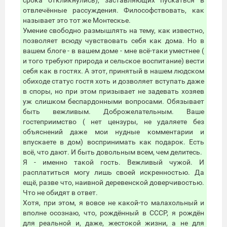
срока откликнулись), заставляющих пускаться в
отвлечённые рассуждения. Философствовать, как
называет это тот же Монтескье.
Умение свободно размышлять на тему, как известно,
позволяет всюду чувствовать себя как дома. Но в
вашем блоге - в вашем доме - мне всё-таки уместнее (
и того требуют природа и сельское воспитание) вести
себя как в гостях. А этот, принятый в нашем людском
обиходе статус гостя хоть и дозволяет вступать даже
в споры, но при этом призывает не задевать хозяев
уж слишком беспардонными вопросами. Обязывает
быть вежливым. Доброжелательным. Ваше
гостеприимство ( нет цензуры, не удаляете без
объяснений даже мои нудные комментарии и
впускаете в дом) воспринимать как подарок. Есть
всё, что дают. И быть довольным всем, чем делитесь.
Я - именно такой гость. Вежливый чужой. И
расплатиться могу лишь своей искренностью. Да
ещё, разве что, наивной деревенской доверчивостью.
Что не обидят в ответ.
Хотя, при этом, я вовсе не какой-то малахольный и
вполне осознаю, что, рождённый в СССР, я рождён
для реальной и, даже, жестокой жизни, а не для