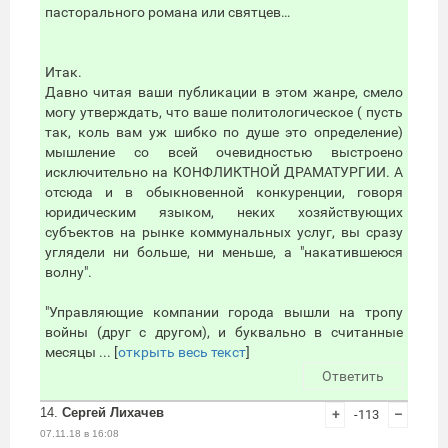
пасторального романа или святцев…
Итак.
Давно читая ваши публикации в этом жанре, смело
могу утверждать, что ваше политологическое ( пусть
так, коль вам уж шибко по душе это определение)
мышление со всей очевидностью выстроено
исключительно на КОНФЛИКТНОЙ ДРАМАТУРГИИ. А
отсюда и в обыкновенной конкуренции, говоря
юридическим языком, неких хозяйствующих
субъектов на рынке коммунальных услуг, вы сразу
углядели ни больше, ни меньше, а "накатившеюся
волну".
"Управляющие компании города вышли на тропу
войны (друг с другом), и буквально в считанные
месяцы ... [
открыть весь текст
]
Ответить
14.
Сергей Лихачев
+
-113
–
07.11.18 в 16:08