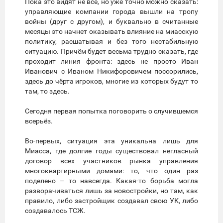
Пока это видят не все, но уже точно можно сказать:
управляющие компании города вышли на тропу
войны (друг с другом), и буквально в считанные
месяцы это начнет оказывать влияние на миасскую
политику, расшатывая и без того нестабильную
ситуацию. Причём будет весьма трудно сказать, где
проходит линия фронта: здесь не просто Иван
Иванович с Иваном Никифоровичем поссорились,
здесь до чёрта игроков, многие из которых будут то
там, то здесь.
Сегодня первая попытка поговорить о случившемся
всерьёз.
Во-первых, ситуация эта уникальна лишь для
Миасса, где долгие годы существовал негласный
договор всех участников рынка управления
многоквартирными домами: то, что один раз
поделено – то навсегда. Какая-то борьба могла
разворачиваться лишь за новостройки, но там, как
правило, либо застройщик создавал свою УК, либо
создавалось ТСЖ.