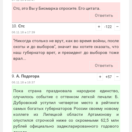
Стс, это Вы у Бисмарка спросите. Его цитата.
Ответить
10.
Стс
+
-122
–
06.11.18 в 17:39
"Никогда столько не врут, как во время войны, после
охоты и до выборов", значит вы хотите сказать, что
наш губернатор врет, и президент до выборов тоже
врал...
Ответить
9.
А. Подогора
+
+57
–
06.11.18 в 16:37
Пока страна праздновала народное единство,
случилось событие с оттенком легкой печали: Б.
Дубровский уступил четвертое место в рейтинге
самых богатых губернаторов России своему новому
коллеге из Липецкой области Артамонову и
опустился строчкой ниже со скромными 62,5 млн
рублей официально задекларированного годового