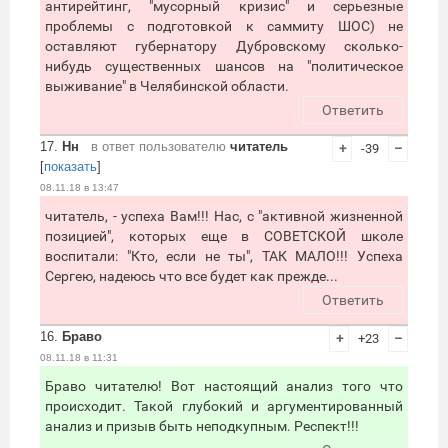
антирейтинг, "мусорный кризис" и серьезные
проблемы с подготовкой к саммиту ШОС) не
оставляют губернатору Дубровскому сколько-
нибудь существенных шансов на "политическое
выживание" в Челябинской области.
Ответить
17.
Нн
в ответ пользователю
читатель
+
-39
–
[
показать
]
08.11.18 в 13:47
читатель, - успеха Вам!!! Нас, с "активной жизненной
позицией", которых еще в СОВЕТСКОЙ школе
воспитали: "Кто, если не ты", ТАК МАЛО!!! Успеха
Сергею, надеюсь что все будет как прежде...
Ответить
16.
Браво
+
+23
–
08.11.18 в 11:31
Браво читателю! Вот настоящий анализ того что
происходит. Такой глубокий и аргументированный
анализ и призыв быть неподкупным. Респект!!!