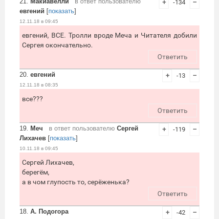
21.
Макиавелли
в ответ пользователю
+
-134
–
евгений
[
показать
]
12.11.18 в 09:45
евгений, ВСЕ. Тролли вроде Меча и Читателя добили
Сергея окончательно.
Ответить
20.
евгений
+
-13
–
12.11.18 в 08:35
все???
Ответить
19.
Меч
в ответ пользователю
Сергей
+
-119
–
Лихачев
[
показать
]
10.11.18 в 09:45
Сергей Лихачев,
берегём,
а в чом глупость то, серёженька?
Ответить
18.
А. Подогора
+
-42
–