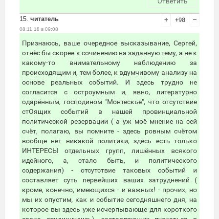
Ответить
15.
читатель
+
+98
–
08.11.18 в 09:08
Признаюсь, ваше очередное высказывание, Сергей,
отнёс бы скорее к сочинению на заданную тему, а не к
какому-то внимательному наблюдению за
происходящим и, тем более, к вдумчивому анализу на
основе реальных событий. И здесь трудно не
согласится с остроумным и, явно, литературно
одарённым, господином "Монтескье", что отсутствие
стОящих событий в нашей провинциальной
политической резервации ( а уж моё мнение на сей
счёт, полагаю, вы помните - здесь ровным счётом
вообще нет никакой политики, здесь есть только
ИНТЕРЕСЫ отдельных групп, лишённых всякого
идейного, а, стало быть, и политического
содержания) - отсутствие таковых событий и
составляет суть первейших ваших затруднений (
кроме, конечно, имеющихся - и важных! - прочих, но
мы их опустим, как и событие сегодняшнего дня, на
которое вы здесь уже исчерпывающе для короткого