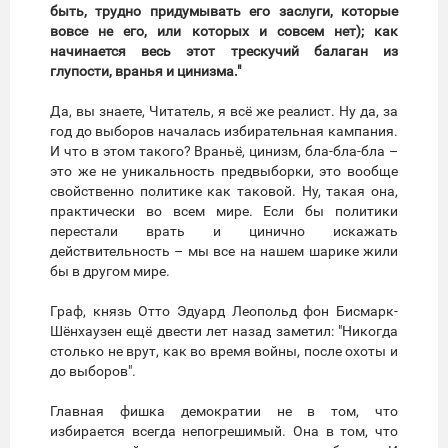
быть, трудно придумывать его заслуги, которые
вовсе не его, или которых и совсем нет); как
начинается весь этот трескучий балаган из
глупости, вранья и цинизма."
Да, вы знаете, Читатель, я всё же реалист. Ну да, за
год до выборов началась избирательная кампания.
И что в этом такого? Враньё, цинизм, бла-бла-бла –
это же не уникальность предвыборки, это вообще
свойственно политике как таковой. Ну, такая она,
практически во всем мире. Если бы политики
перестали врать и цинично искажать
действительность – мы все на нашем шарике жили
бы в другом мире.
Граф, князь Отто Эдуард Леопольд фон Бисмарк-
Шёнхаузен ещё двести лет назад заметил: "Никогда
столько не врут, как во время войны, после охоты и
до выборов".
Главная фишка демократии не в том, что
избирается всегда непогрешимый. Она в том, что