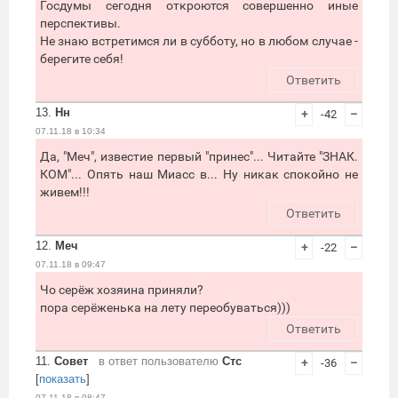
Госдумы сегодня откроются совершенно иные
перспективы.
Не знаю встретимся ли в субботу, но в любом случае -
берегите себя!
Ответить
13.
Нн
+
-42
–
07.11.18 в 10:34
Да, "Меч", известие первый "принес"... Читайте "ЗНАК.
КОМ"... Опять наш Миасс в... Ну никак спокойно не
живем!!!
Ответить
12.
Меч
+
-22
–
07.11.18 в 09:47
Чо серёж хозяина приняли?
пора серёженька на лету переобуваться)))
Ответить
11.
Совет
в ответ пользователю
Стс
+
-36
–
[
показать
]
07.11.18 в 08:47