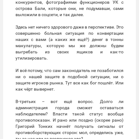
конкурентов, фотографиями функционеров УК с
острова Бали, которые они, не подумавши, сами
выложили в соцсети, и так далее.
Здесь нет ничего здорового даже в перспективе. Это
совершенно больная ситуация по конвертации
наших с вами (а каких же ещё?) денег в тонны
макулатуры, которую мы же должны будем
выгребать из своих ящиков и как-то
утилизировать.
И всё потому, что сам законодатель не позаботился
ни о нашей защите в подобной ситуации, ни о
защите игроков рынка. Тут все как бог пошлёт. Или
как чёрт вывернет.
В-третьих – вот ещё вопрос. Долго ли
администрация города сможет оставаться
наблюдателем? Власти такой статус вообще
противопоказан. И рано или поздно (скорее рано)
Григорий Тонких начнёт получать сигналы от
противоборствующих сторон: мол, определись уже,
ты за нас или за вселенское зло?