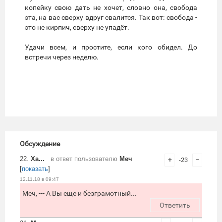
копейку свою дать не хочет, словно она, свобода
эта, на вас сверху вдруг свалится. Так вот: свобода -
это не кирпич, сверху не упадёт.
Удачи всем, и простите, если кого обидел. До
встречи через неделю.
Обсуждение
22.
Ха...
в ответ пользователю
Меч
+
-23
–
[
показать
]
12.11.18 в 09:47
Меч, --- А Вы еще и безграмотный...
Ответить