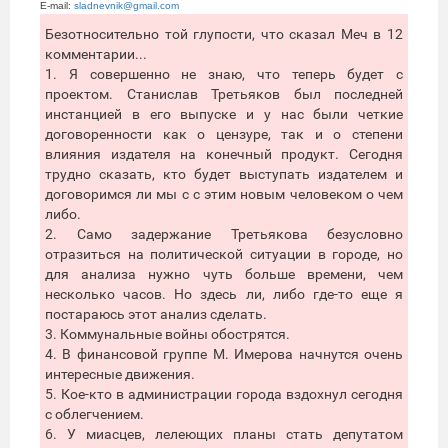
E-mail:
sladnevnik@gmail.com
Безотносительно той глупости, что сказал Меч в 12
комментарии...
1. Я совершенно не знаю, что теперь будет с
проектом. Станислав Третьяков был последней
инстанцией в его выпуске и у нас были четкие
договоренности как о цензуре, так и о степени
влияния издателя на конечный продукт. Сегодня
трудно сказать, кто будет выступать издателем и
договоримся ли мы с с этим новым человеком о чем
либо.
2. Само задержание Третьякова безусловно
отразиться на политической ситуации в городе, но
для анализа нужно чуть больше времени, чем
несколько часов. Но здесь ли, либо где-то еще я
постараюсь этот анализ сделать.
3. Коммунальные войны обострятся.
4. В финансовой группе М. Имерова начнутся очень
интересные движения.
5. Кое-кто в администрации города вздохнул сегодня
с облегчением.
6. У миасцев, лелеющих планы стать депутатом