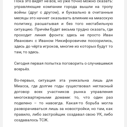
Пока это видят не все, но уже точно можно сказать:
управляющие компании города вышли на тропу
войны (друг с другом), и буквально в считанные
месяцы это начнет оказывать влияние на миасскую
политику, расшатывая и без того нестабильную
ситуацию. Причём будет весьма трудно сказать, где
проходит линия фронта: здесь не просто Иван
Иванович с Иваном Никифоровичем поссорились,
здесь до чёрта игроков, многие из которых будут то
там, то здесь.
Сегодня первая попытка поговорить о случившемся
всерьёз.
Во-первых, ситуация эта уникальна лишь для
Миасса, где долгие годы существовал негласный
договор всех участников рынка управления
многоквартирными домами: то, что один раз
поделено – то навсегда. Какая-то борьба могла
разворачиваться лишь за новостройки, но там, как
правило, либо застройщик создавал свою УК, либо
создавалось ТСЖ.