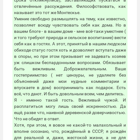
срока откликнулись), заставляющих пускаться в
отвлечённые рассуждения. Философствовать, как
называет это тот же Монтескье.
Умение свободно размышлять на тему, как известно,
позволяет всюду чувствовать себя как дома. Но в
вашем блоге - в вашем доме - мне всё-таки уместнее (
и того требуют природа и сельское воспитание) вести
себя как в гостях. А этот, принятый в нашем людском
обиходе статус гостя хоть и дозволяет вступать даже
в споры, но при этом призывает не задевать хозяев
уж слишком беспардонными вопросами. Обязывает
быть вежливым. Доброжелательным. Ваше
гостеприимство ( нет цензуры, не удаляете без
объяснений даже мои нудные комментарии и
впускаете в дом) воспринимать как подарок. Есть
всё, что дают. И быть довольным всем, чем делитесь.
Я - именно такой гость. Вежливый чужой. И
расплатиться могу лишь своей искренностью. Да
ещё, разве что, наивной деревенской доверчивостью.
Что не обидят в ответ.
Хотя, при этом, я вовсе не какой-то малахольный и
вполне осознаю, что, рождённый в СССР, я рождён
для реальной и, даже, жестокой жизни, а не для