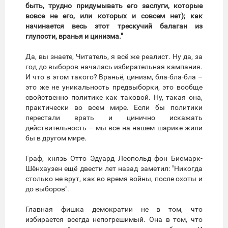
быть, трудно придумывать его заслуги, которые
вовсе не его, или которых и совсем нет); как
начинается весь этот трескучий балаган из
глупости, вранья и цинизма."
Да, вы знаете, Читатель, я всё же реалист. Ну да, за
год до выборов началась избирательная кампания.
И что в этом такого? Враньё, цинизм, бла-бла-бла –
это же не уникальность предвыборки, это вообще
свойственно политике как таковой. Ну, такая она,
практически во всем мире. Если бы политики
перестали врать и цинично искажать
действительность – мы все на нашем шарике жили
бы в другом мире.
Граф, князь Отто Эдуард Леопольд фон Бисмарк-
Шёнхаузен ещё двести лет назад заметил: "Никогда
столько не врут, как во время войны, после охоты и
до выборов".
Главная фишка демократии не в том, что
избирается всегда непогрешимый. Она в том, что