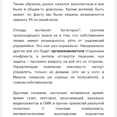
Таким образом, рынок казался монолитным и все
были в общем-то довольны. Кроме жителей, быть
может: по факту мы были лишены возможности
сменить УК по своей воле.
Отсюда вытекает "во-вторых": трагизм
происходящего вовсе не в том, что собственники
теперь имеют возможность уйти от надоевшей
управляйки. Это как раз нормально. Ненормально
другое: всё это будет
организовываться
сторонами
конфликта, а жители останутся пешками, чья
задача – пассивно взирать на всё это со стороны.
Управляющие компании наконец-то начнут
управлять, только не домами (это ни у кого в
Миассе слишком уж хорошо не получается), а
гневом собственников.
Другими словами, наступает интересное время:
время газет, листовок, прокламаций, заказных
видеосюжетов в СМИ и прочих прелестей реальной
политики. С тоннами компромата,
математическими выкладками воровства