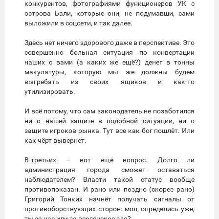
конкурентов, фотографиями функционеров УК с
острова Бали, которые они, не подумавши, сами
выложили в соцсети, и так далее.
Здесь нет ничего здорового даже в перспективе. Это
совершенно больная ситуация по конвертации
наших с вами (а каких же ещё?) денег в тонны
макулатуры, которую мы же должны будем
выгребать из своих ящиков и как-то
утилизировать.
И всё потому, что сам законодатель не позаботился
ни о нашей защите в подобной ситуации, ни о
защите игроков рынка. Тут все как бог пошлёт. Или
как чёрт вывернет.
В-третьих – вот ещё вопрос. Долго ли
администрация города сможет оставаться
наблюдателем? Власти такой статус вообще
противопоказан. И рано или поздно (скорее рано)
Григорий Тонких начнёт получать сигналы от
противоборствующих сторон: мол, определись уже,
ты за нас или за вселенское зло?