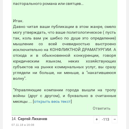
пасторального романа или святцев…
Итак.
Давно читая ваши публикации в этом жанре, смело
могу утверждать, что ваше политологическое ( пусть
так, коль вам уж шибко по душе это определение)
мышление со всей очевидностью выстроено
исключительно на КОНФЛИКТНОЙ ДРАМАТУРГИИ. А
отсюда и в обыкновенной конкуренции, говоря
юридическим языком, неких хозяйствующих
субъектов на рынке коммунальных услуг, вы сразу
углядели ни больше, ни меньше, а "накатившеюся
волну".
"Управляющие компании города вышли на тропу
войны (друг с другом), и буквально в считанные
месяцы ... [
открыть весь текст
]
Ответить
14.
Сергей Лихачев
+
-113
–
07.11.18 в 16:08