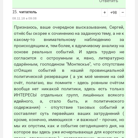
Ответить
15.
читатель
+
+98
–
08.11.18 в 09:08
Признаюсь, ваше очередное высказывание, Сергей,
отнёс бы скорее к сочинению на заданную тему, а не к
какому-то внимательному наблюдению за
происходящим и, тем более, к вдумчивому анализу на
основе реальных событий. И здесь трудно не
согласится с остроумным и, явно, литературно
одарённым, господином "Монтескье", что отсутствие
стОящих событий в нашей провинциальной
политической резервации ( а уж моё мнение на сей
счёт, полагаю, вы помните - здесь ровным счётом
вообще нет никакой политики, здесь есть только
ИНТЕРЕСЫ отдельных групп, лишённых всякого
идейного, а, стало быть, и политического
содержания) - отсутствие таковых событий и
составляет суть первейших ваших затруднений (
кроме, конечно, имеющихся - и важных! - прочих, но
мы их опустим, как и событие сегодняшнего дня, на
которое вы здесь уже исчерпывающе для короткого