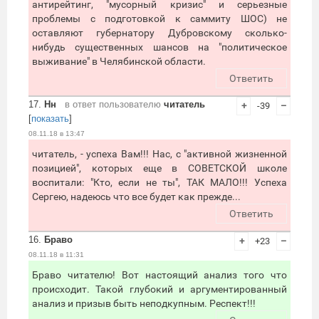
антирейтинг, "мусорный кризис" и серьезные
проблемы с подготовкой к саммиту ШОС) не
оставляют губернатору Дубровскому сколько-
нибудь существенных шансов на "политическое
выживание" в Челябинской области.
Ответить
17.
Нн
в ответ пользователю
читатель
+
-39
–
[
показать
]
08.11.18 в 13:47
читатель, - успеха Вам!!! Нас, с "активной жизненной
позицией", которых еще в СОВЕТСКОЙ школе
воспитали: "Кто, если не ты", ТАК МАЛО!!! Успеха
Сергею, надеюсь что все будет как прежде...
Ответить
16.
Браво
+
+23
–
08.11.18 в 11:31
Браво читателю! Вот настоящий анализ того что
происходит. Такой глубокий и аргументированный
анализ и призыв быть неподкупным. Респект!!!