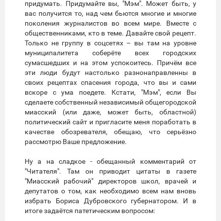
придумать. Придумайте вы, "Мэм". Может быть, у
вас получится то, над чем бьются многие и многие
поколения журналистов во всем мире. Вместе с
общественниками, кто в теме. Давайте свой рецепт.
Только не группу в соцсетях – вы там на уровне
муниципалитета соберёте всех городских
сумасшедших и на этом успокоитесь. Причём все
эти люди будут настолько разнонаправленны в
своих рецептах спасения города, что вы и сами
вскоре с ума поедете. Кстати, "Мэм", если Вы
сделаете собственный независимый общегородской
миасский (или даже, может быть, областной)
политический сайт и пригласите меня поработать в
качестве обозревателя, обещаю, что серьёзно
рассмотрю Ваше предложение.
Ну а на сладкое - обещанный комментарий от
"Читателя". Там он приводит цитаты в газете
"Миасский рабочий" директоров школ, врачей и
депутатов о том, как необходимо всем нам вновь
избрать Бориса Дубровского губернатором. И в
итоге задаётся патетическим вопросом: