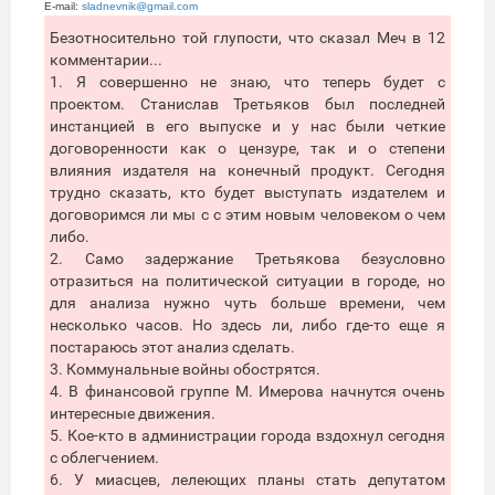
E-mail:
sladnevnik@gmail.com
Безотносительно той глупости, что сказал Меч в 12
комментарии...
1. Я совершенно не знаю, что теперь будет с
проектом. Станислав Третьяков был последней
инстанцией в его выпуске и у нас были четкие
договоренности как о цензуре, так и о степени
влияния издателя на конечный продукт. Сегодня
трудно сказать, кто будет выступать издателем и
договоримся ли мы с с этим новым человеком о чем
либо.
2. Само задержание Третьякова безусловно
отразиться на политической ситуации в городе, но
для анализа нужно чуть больше времени, чем
несколько часов. Но здесь ли, либо где-то еще я
постараюсь этот анализ сделать.
3. Коммунальные войны обострятся.
4. В финансовой группе М. Имерова начнутся очень
интересные движения.
5. Кое-кто в администрации города вздохнул сегодня
с облегчением.
6. У миасцев, лелеющих планы стать депутатом