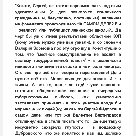
"Кстати, Сергей, не хотите поразмышлять над этим
удивительным (а для всякого-то приличного
гражданина и, безусловно, постыдным) явлением
на фоне всего происходящего НА САМОМ ДЕЛЕ? Вы
- реалист? Или публицист ленинской школы?.. Да
чёрт бы уж с этими результатами областной КСП
(кому очень нужно уже всё узнали), и со словами
Валерия Зорькина про эту строчку в Конституции о
том, что "местное самоуправление не входит в
систему государственной власти" - в реальности
никакого значения эта строка и не играла никогда.
Сто раз про всё это говорено переговорено! Да и
пустое всё это. Малозначащее для жизни. И - в
жизни. А вот то, как - за год! - уже начинают
готовить общественное сознание к очередным
губернаторским выборам, как унизительно
заставляют принимать в этом участие вроде бы
нормальных людей (ну, не сам же Сергей Фёдоров, в
самом деле, или тот же Валентин Вертипрахов
откликнулись и стали писать что-то - да ещё такую
несусветно сахарную глупость - в поддержку
Дубровского, это же понятно; и как им, должно