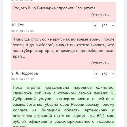
Стс, это Вы у Бисмарка спросите. Его цитата.
Ответить
10.
Стс
+
-122
–
06.11.18 в 17:39
"Никогда столько не врут, как во время войны, после
охоты и до выборов", значит вы хотите сказать, что
наш губернатор врет, и президент до выборов тоже
врал...
Ответить
9.
А. Подогора
+
+57
–
06.11.18 в 16:37
Пока страна праздновала народное единство,
случилось событие с оттенком легкой печали: Б.
Дубровский уступил четвертое место в рейтинге
самых богатых губернаторов России своему новому
коллеге из Липецкой области Артамонову и
опустился строчкой ниже со скромными 62,5 млн
рублей официально задекларированного годового