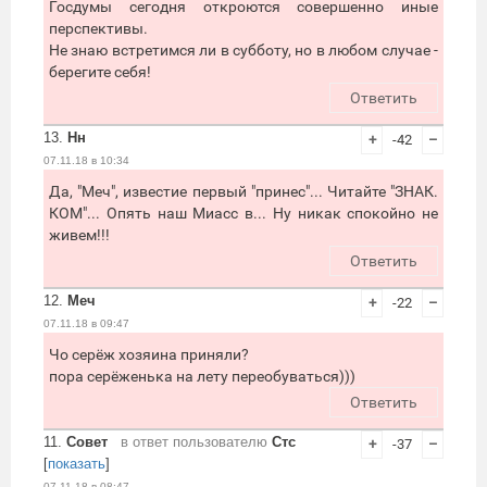
Госдумы сегодня откроются совершенно иные
перспективы.
Не знаю встретимся ли в субботу, но в любом случае -
берегите себя!
Ответить
13.
Нн
+
-42
–
07.11.18 в 10:34
Да, "Меч", известие первый "принес"... Читайте "ЗНАК.
КОМ"... Опять наш Миасс в... Ну никак спокойно не
живем!!!
Ответить
12.
Меч
+
-22
–
07.11.18 в 09:47
Чо серёж хозяина приняли?
пора серёженька на лету переобуваться)))
Ответить
11.
Совет
в ответ пользователю
Стс
+
-37
–
[
показать
]
07.11.18 в 08:47