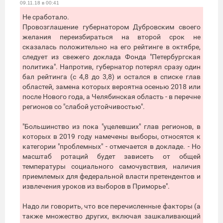
09.11.18 в 00:41
Не сработало.
Провозглашение губернатором Дубровским своего
желания переизбираться на второй срок не
сказалась положительно на его рейтинге в октябре,
следует из свежего доклада Фонда "Петербургская
политика". Напротив, губернатор потерял сразу один
бал рейтинга (с 4,8 до 3,8) и остался в списке глав
областей, замена которых вероятна осенью 2018 или
после Нового года, а Челябинская область - в перечне
регионов со "слабой устойчивостью".
"Большинство из пока "уцелевших" глав регионов, в
которых в 2019 году намечены выборы, относятся к
категории "проблемных" - отмечается в докладе. - Но
масштаб ротаций будет зависеть от общей
температуры социального самочувствия, наличия
приемлемых для федеральной власти претендентов и
извлечения уроков из выборов в Приморье".
Надо ли говорить, что все перечисленные факторы (а
также множество других, включая зашкаливающий