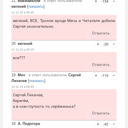
21.
Макиавелли
в ответ пользователю
+
-134
–
евгений
[
показать
]
12.11.18 в 09:45
евгений, ВСЕ. Тролли вроде Меча и Читателя добили
Сергея окончательно.
Ответить
20.
евгений
+
-20
–
12.11.18 в 08:35
все???
Ответить
19.
Меч
в ответ пользователю
Сергей
+
-119
–
Лихачев
[
показать
]
10.11.18 в 09:45
Сергей Лихачев,
берегём,
а в чом глупость то, серёженька?
Ответить
18.
А. Подогора
+
-42
–