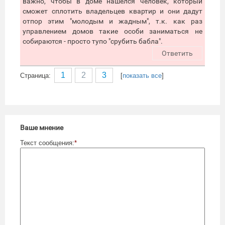
важно, чтобы в доме нашелся человек, который
сможет сплотить владельцев квартир и они дадут
отпор этим "молодым и жадным", т.к. как раз
управлением домов такие особи заниматься не
собираются - просто тупо "срубить бабла".
Ответить
1
2
3
Cтраница:
[
показать все
]
Ваше мнение
Текст сообщения:
*