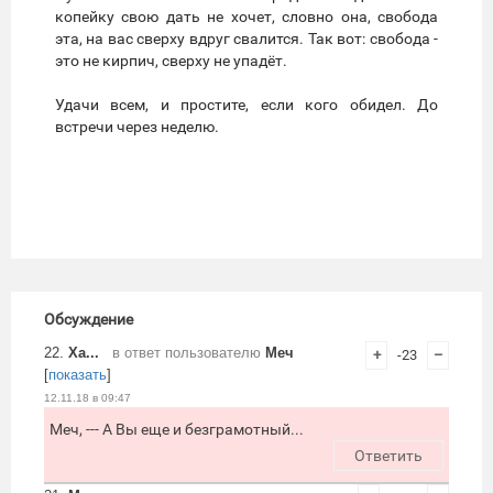
копейку свою дать не хочет, словно она, свобода
эта, на вас сверху вдруг свалится. Так вот: свобода -
это не кирпич, сверху не упадёт.
Удачи всем, и простите, если кого обидел. До
встречи через неделю.
Обсуждение
22.
Ха...
в ответ пользователю
Меч
+
-23
–
[
показать
]
12.11.18 в 09:47
Меч, --- А Вы еще и безграмотный...
Ответить