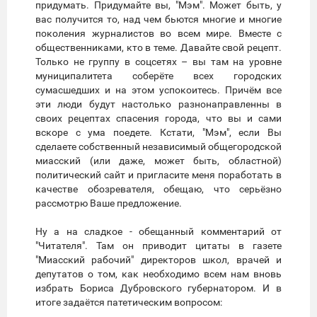
придумать. Придумайте вы, "Мэм". Может быть, у
вас получится то, над чем бьются многие и многие
поколения журналистов во всем мире. Вместе с
общественниками, кто в теме. Давайте свой рецепт.
Только не группу в соцсетях – вы там на уровне
муниципалитета соберёте всех городских
сумасшедших и на этом успокоитесь. Причём все
эти люди будут настолько разнонаправленны в
своих рецептах спасения города, что вы и сами
вскоре с ума поедете. Кстати, "Мэм", если Вы
сделаете собственный независимый общегородской
миасский (или даже, может быть, областной)
политический сайт и пригласите меня поработать в
качестве обозревателя, обещаю, что серьёзно
рассмотрю Ваше предложение.
Ну а на сладкое - обещанный комментарий от
"Читателя". Там он приводит цитаты в газете
"Миасский рабочий" директоров школ, врачей и
депутатов о том, как необходимо всем нам вновь
избрать Бориса Дубровского губернатором. И в
итоге задаётся патетическим вопросом: