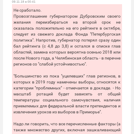
09.11.18 в 00:41
Не сработало.
Провозглашение губернатором Дубровским своего
желания переизбираться на второй срок не
сказалась положительно на его рейтинге в октябре,
следует из свежего доклада Фонда "Петербургская
политика". Напротив, губернатор потерял сразу один
бал рейтинга (с 4,8 до 3,8) и остался в списке глав
областей, замена которых вероятна осенью 2018 или
после Нового года, а Челябинская область - в перечне
регионов со "слабой устойчивостью".
"Большинство из пока "уцелевших" глав регионов, в
которых в 2019 году намечены выборы, относятся к
категории "проблемных" - отмечается в докладе. - Но
масштаб ротаций будет зависеть от общей
температуры социального самочувствия, наличия
приемлемых для федеральной власти претендентов и
извлечения уроков из выборов в Приморье".
Надо ли говорить, что все перечисленные факторы (а
также множество других, включая зашкаливающий