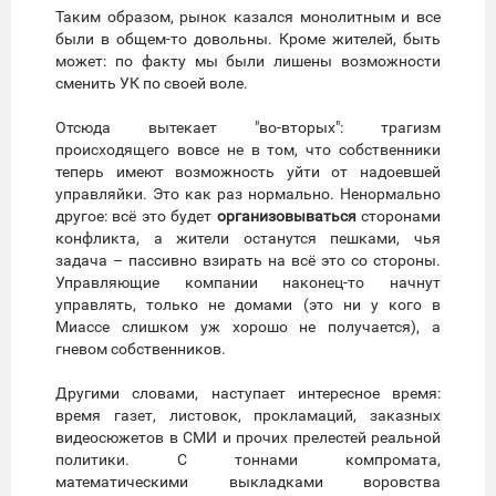
Таким образом, рынок казался монолитным и все
были в общем-то довольны. Кроме жителей, быть
может: по факту мы были лишены возможности
сменить УК по своей воле.
Отсюда вытекает "во-вторых": трагизм
происходящего вовсе не в том, что собственники
теперь имеют возможность уйти от надоевшей
управляйки. Это как раз нормально. Ненормально
другое: всё это будет
организовываться
сторонами
конфликта, а жители останутся пешками, чья
задача – пассивно взирать на всё это со стороны.
Управляющие компании наконец-то начнут
управлять, только не домами (это ни у кого в
Миассе слишком уж хорошо не получается), а
гневом собственников.
Другими словами, наступает интересное время:
время газет, листовок, прокламаций, заказных
видеосюжетов в СМИ и прочих прелестей реальной
политики. С тоннами компромата,
математическими выкладками воровства