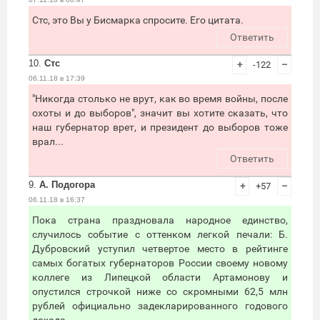
Стс, это Вы у Бисмарка спросите. Его цитата.
Ответить
10.
Стс
+
-122
–
06.11.18 в 17:39
"Никогда столько не врут, как во время войны, после
охоты и до выборов", значит вы хотите сказать, что
наш губернатор врет, и президент до выборов тоже
врал...
Ответить
9.
А. Подогора
+
+57
–
06.11.18 в 16:37
Пока страна праздновала народное единство,
случилось событие с оттенком легкой печали: Б.
Дубровский уступил четвертое место в рейтинге
самых богатых губернаторов России своему новому
коллеге из Липецкой области Артамонову и
опустился строчкой ниже со скромными 62,5 млн
рублей официально задекларированного годового