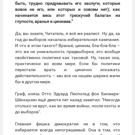
быть, трудно придумывать его заслуги, которые
вовсе не его, или которых и совсем нет); как
начинается весь этот трескучий балаган из
глупости, вранья и цинизма."
Да, вы знаете, Читатель, я всё же реалист. Ну да, за
год до выборов началась избирательная кампания.
И что в этом такого? Враньё, цинизм, бла-бла-бла –
это же не уникальность предвыборки, это вообще
свойственно политике как таковой. Ну, такая она,
практически во всем мире. Если бы политики
перестали врать и цинично искажать
действительность – мы все на нашем шарике жили
бы в другом мире.
Граф, князь Отто Эдуард Леопольд фон Бисмарк-
Шёнхаузен ещё двести лет назад заметил: "Никогда
столько не врут, как во время войны, после охоты и
до выборов".
Главная фишка демократии не в том, что
избирается всегда непогрешимый. Она в том, что