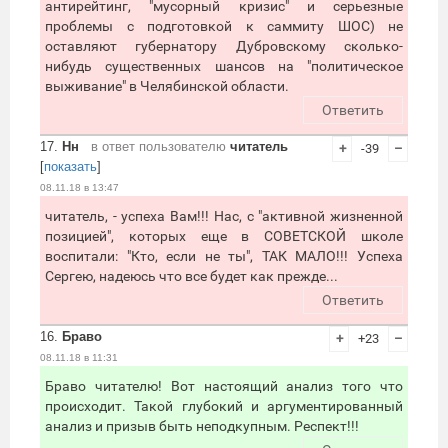
антирейтинг, "мусорный кризис" и серьезные
проблемы с подготовкой к саммиту ШОС) не
оставляют губернатору Дубровскому сколько-
нибудь существенных шансов на "политическое
выживание" в Челябинской области.
Ответить
17.
Нн
в ответ пользователю
читатель
+
-39
–
[
показать
]
08.11.18 в 13:47
читатель, - успеха Вам!!! Нас, с "активной жизненной
позицией", которых еще в СОВЕТСКОЙ школе
воспитали: "Кто, если не ты", ТАК МАЛО!!! Успеха
Сергею, надеюсь что все будет как прежде...
Ответить
16.
Браво
+
+23
–
08.11.18 в 11:31
Браво читателю! Вот настоящий анализ того что
происходит. Такой глубокий и аргументированный
анализ и призыв быть неподкупным. Респект!!!