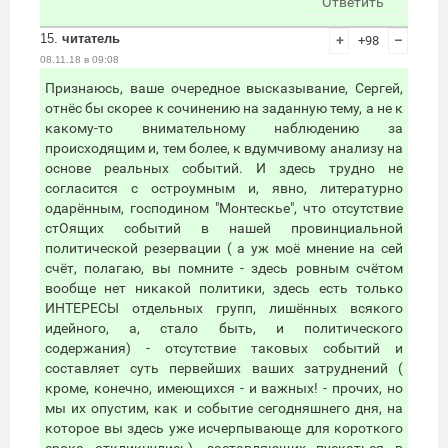
Ответить
15.
читатель
+
+98
–
08.11.18 в 09:08
Признаюсь, ваше очередное высказывание, Сергей,
отнёс бы скорее к сочинению на заданную тему, а не к
какому-то внимательному наблюдению за
происходящим и, тем более, к вдумчивому анализу на
основе реальных событий. И здесь трудно не
согласится с остроумным и, явно, литературно
одарённым, господином "Монтескье", что отсутствие
стОящих событий в нашей провинциальной
политической резервации ( а уж моё мнение на сей
счёт, полагаю, вы помните - здесь ровным счётом
вообще нет никакой политики, здесь есть только
ИНТЕРЕСЫ отдельных групп, лишённых всякого
идейного, а, стало быть, и политического
содержания) - отсутствие таковых событий и
составляет суть первейших ваших затруднений (
кроме, конечно, имеющихся - и важных! - прочих, но
мы их опустим, как и событие сегодняшнего дня, на
которое вы здесь уже исчерпывающе для короткого