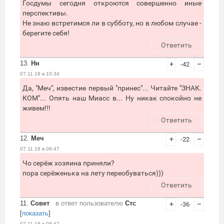
Госдумы сегодня откроются совершенно иные
перспективы.
Не знаю встретимся ли в субботу, но в любом случае -
берегите себя!
Ответить
13.
Нн
+
-42
–
07.11.18 в 10:34
Да, "Меч", известие первый "принес"... Читайте "ЗНАК.
КОМ"... Опять наш Миасс в... Ну никак спокойно не
живем!!!
Ответить
12.
Меч
+
-22
–
07.11.18 в 09:47
Чо серёж хозяина приняли?
пора серёженька на лету переобуваться)))
Ответить
11.
Совет
в ответ пользователю
Стс
+
-36
–
[
показать
]
07.11.18 в 08:47