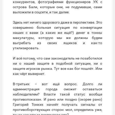
конкурентов, фотографиями функционеров УК с
острова Бали, которые они, не подумавши, сами
выложили в соцсети, и так далее.
Здесь нет ничего здорового даже в перспективе. Это
совершенно больная ситуация по конвертации
наших с вами (а каких же ещё?) денег в тонны
макулатуры, которую мы же должны будем
выгребать из своих ящиков и как-то
утилизировать.
И всё потому, что сам законодатель не позаботился
ни о нашей защите в подобной ситуации, ни о
защите игроков рынка. Тут все как бог пошлёт. Или
как чёрт вывернет.
В-третьих – вот ещё вопрос. Долго ли
администрация города сможет оставаться
наблюдателем? Власти такой статус вообще
противопоказан. И рано или поздно (скорее рано)
Григорий Тонких начнёт получать сигналы от
противоборствующих сторон: мол, определись уже,
ты за нас или за вселенское зло?