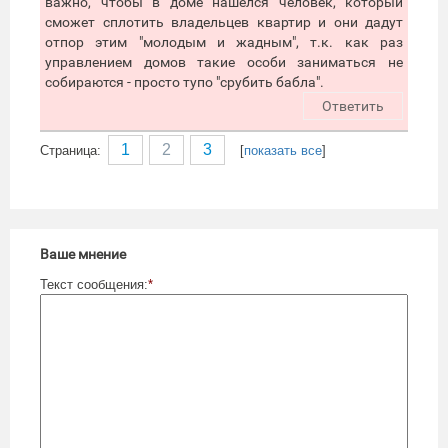
важно, чтобы в доме нашелся человек, который
сможет сплотить владельцев квартир и они дадут
отпор этим "молодым и жадным", т.к. как раз
управлением домов такие особи заниматься не
собираются - просто тупо "срубить бабла".
Ответить
1
2
3
Cтраница:
[
показать все
]
Ваше мнение
Текст сообщения:
*