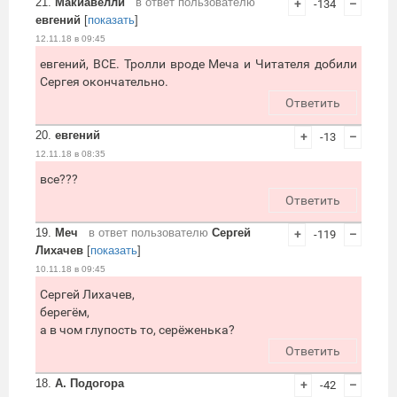
21.
Макиавелли
в ответ пользователю
+
-134
–
евгений
[
показать
]
12.11.18 в 09:45
евгений, ВСЕ. Тролли вроде Меча и Читателя добили
Сергея окончательно.
Ответить
20.
евгений
+
-13
–
12.11.18 в 08:35
все???
Ответить
19.
Меч
в ответ пользователю
Сергей
+
-119
–
Лихачев
[
показать
]
10.11.18 в 09:45
Сергей Лихачев,
берегём,
а в чом глупость то, серёженька?
Ответить
18.
А. Подогора
+
-42
–