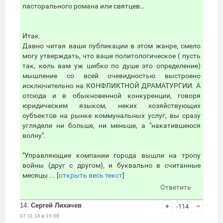
пасторального романа или святцев…
Итак.
Давно читая ваши публикации в этом жанре, смело
могу утверждать, что ваше политологическое ( пусть
так, коль вам уж шибко по душе это определение)
мышление со всей очевидностью выстроено
исключительно на КОНФЛИКТНОЙ ДРАМАТУРГИИ. А
отсюда и в обыкновенной конкуренции, говоря
юридическим языком, неких хозяйствующих
субъектов на рынке коммунальных услуг, вы сразу
углядели ни больше, ни меньше, а "накатившеюся
волну".
"Управляющие компании города вышли на тропу
войны (друг с другом), и буквально в считанные
месяцы ... [
открыть весь текст
]
Ответить
14.
Сергей Лихачев
+
-114
–
07.11.18 в 16:08