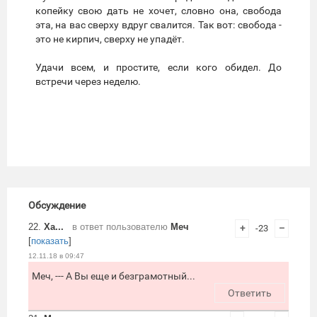
копейку свою дать не хочет, словно она, свобода
эта, на вас сверху вдруг свалится. Так вот: свобода -
это не кирпич, сверху не упадёт.
Удачи всем, и простите, если кого обидел. До
встречи через неделю.
Обсуждение
22.
Ха...
в ответ пользователю
Меч
+
-23
–
[
показать
]
12.11.18 в 09:47
Меч, --- А Вы еще и безграмотный...
Ответить