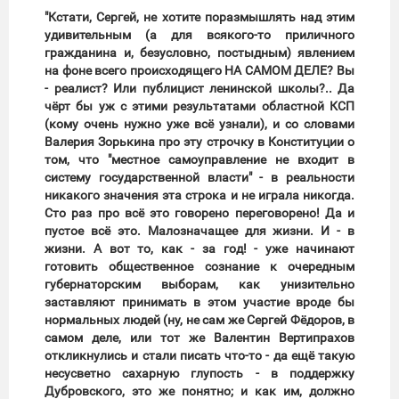
"Кстати, Сергей, не хотите поразмышлять над этим
удивительным (а для всякого-то приличного
гражданина и, безусловно, постыдным) явлением
на фоне всего происходящего НА САМОМ ДЕЛЕ? Вы
- реалист? Или публицист ленинской школы?.. Да
чёрт бы уж с этими результатами областной КСП
(кому очень нужно уже всё узнали), и со словами
Валерия Зорькина про эту строчку в Конституции о
том, что "местное самоуправление не входит в
систему государственной власти" - в реальности
никакого значения эта строка и не играла никогда.
Сто раз про всё это говорено переговорено! Да и
пустое всё это. Малозначащее для жизни. И - в
жизни. А вот то, как - за год! - уже начинают
готовить общественное сознание к очередным
губернаторским выборам, как унизительно
заставляют принимать в этом участие вроде бы
нормальных людей (ну, не сам же Сергей Фёдоров, в
самом деле, или тот же Валентин Вертипрахов
откликнулись и стали писать что-то - да ещё такую
несусветно сахарную глупость - в поддержку
Дубровского, это же понятно; и как им, должно