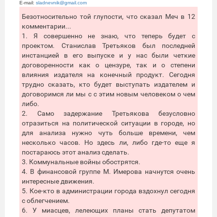
E-mail:
sladnevnik@gmail.com
Безотносительно той глупости, что сказал Меч в 12
комментарии...
1. Я совершенно не знаю, что теперь будет с
проектом. Станислав Третьяков был последней
инстанцией в его выпуске и у нас были четкие
договоренности как о цензуре, так и о степени
влияния издателя на конечный продукт. Сегодня
трудно сказать, кто будет выступать издателем и
договоримся ли мы с с этим новым человеком о чем
либо.
2. Само задержание Третьякова безусловно
отразиться на политической ситуации в городе, но
для анализа нужно чуть больше времени, чем
несколько часов. Но здесь ли, либо где-то еще я
постараюсь этот анализ сделать.
3. Коммунальные войны обострятся.
4. В финансовой группе М. Имерова начнутся очень
интересные движения.
5. Кое-кто в администрации города вздохнул сегодня
с облегчением.
6. У миасцев, лелеющих планы стать депутатом