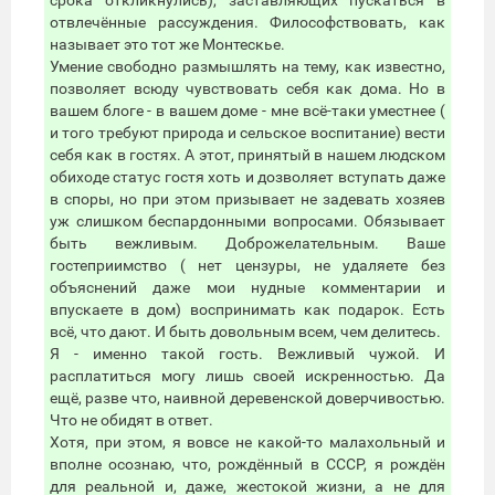
срока откликнулись), заставляющих пускаться в
отвлечённые рассуждения. Философствовать, как
называет это тот же Монтескье.
Умение свободно размышлять на тему, как известно,
позволяет всюду чувствовать себя как дома. Но в
вашем блоге - в вашем доме - мне всё-таки уместнее (
и того требуют природа и сельское воспитание) вести
себя как в гостях. А этот, принятый в нашем людском
обиходе статус гостя хоть и дозволяет вступать даже
в споры, но при этом призывает не задевать хозяев
уж слишком беспардонными вопросами. Обязывает
быть вежливым. Доброжелательным. Ваше
гостеприимство ( нет цензуры, не удаляете без
объяснений даже мои нудные комментарии и
впускаете в дом) воспринимать как подарок. Есть
всё, что дают. И быть довольным всем, чем делитесь.
Я - именно такой гость. Вежливый чужой. И
расплатиться могу лишь своей искренностью. Да
ещё, разве что, наивной деревенской доверчивостью.
Что не обидят в ответ.
Хотя, при этом, я вовсе не какой-то малахольный и
вполне осознаю, что, рождённый в СССР, я рождён
для реальной и, даже, жестокой жизни, а не для