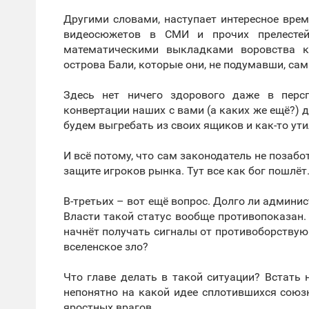
Другими словами, наступает интересное врем
видеосюжетов в СМИ и прочих прелестей
математическими выкладками воровства к
острова Бали, которые они, не подумавши, сам
Здесь нет ничего здорового даже в перс
конвертации наших с вами (а каких же ещё?)
будем выгребать из своих ящиков и как-то ут
И всё потому, что сам законодатель не позабо
защите игроков рынка. Тут все как бог пошлёт
В-третьих – вот ещё вопрос. Долго ли админ
Власти такой статус вообще противопоказан. 
начнёт получать сигналы от противоборствующ
вселенское зло?
Что главе делать в такой ситуации? Встать н
непонятно на какой идее сплотившихся союз
яростных врагов.