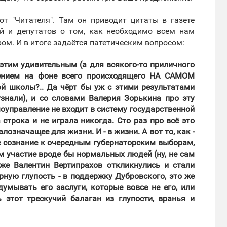
т "Читателя". Там он приводит цитаты в газете
ей и депутатов о том, как необходимо всем нам
ом. И в итоге задаётся патетическим вопросом:
 этим удивительным (а для всякого-то приличного
лением на фоне всего происходящего НА САМОМ
ой школы?.. Да чёрт бы уж с этими результатами
знали), и со словами Валерия Зорькина про эту
моуправление не входит в систему государственной
 строка и не играла никогда. Сто раз про всё это
лозначащее для жизни. И - в жизни. А вот то, как -
ое сознание к очередным губернаторским выборам,
м участие вроде бы нормальных людей (ну, не сам
 же Валентин Вертипрахов откликнулись и стали
арную глупость - в поддержку Дубровского, это же
думывать его заслуги, которые вовсе не его, или
ь этот трескучий балаган из глупости, вранья и