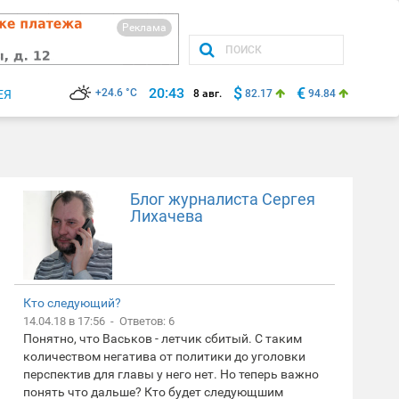
Реклама
$
€
20:43
+24.6 °C
ЕЯ
8 авг.
82.17
94.84
Блог журналиста Сергея
Лихачева
Кто следующий?
14.04.18 в 17:56 - Ответов: 6
Понятно, что Васьков - летчик сбитый. С таким
количеством негатива от политики до уголовки
перспектив для главы у него нет. Но теперь важно
понять что дальше? Кто будет следующшим