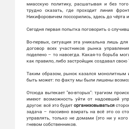
миасскую политику, расшатывая и без тог
трудно сказать, где проходит линия фро
Никифоровичем поссорились, здесь до чёрта иг
Сегодня первая попытка поговорить о случив
Во-первых, ситуация эта уникальна лишь для
договор всех участников рынка управлени
поделено – то навсегда. Какая-то борьба мог
как правило, либо застройщик создавал свою 
Таким образом, рынок казался монолитным и
быть может: по факту мы были лишены возмож
Отсюда вытекает "во-вторых": трагизм происх
имеют возможность уйти от надоевшей упр
другое: всё это будет
организовываться
сторо
задача – пассивно взирать на всё это со с
управлять, только не домами (это ни у ког
гневом собственников.