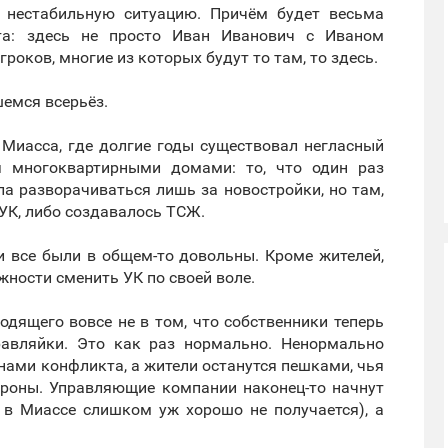
о нестабильную ситуацию. Причём будет весьма
нта: здесь не просто Иван Иванович с Иваном
роков, многие из которых будут то там, то здесь.
шемся всерьёз.
 Миасса, где долгие годы существовал негласный
я многоквартирными домами: то, что один раз
ла разворачиваться лишь за новостройки, но там,
УК, либо создавалось ТСЖ.
 все были в общем-то довольны. Кроме жителей,
ности сменить УК по своей воле.
одящего вовсе не в том, что собственники теперь
авляйки. Это как раз нормально. Ненормально
нами конфликта, а жители останутся пешками, чья
тороны. Управляющие компании наконец-то начнут
о в Миассе слишком уж хорошо не получается), а