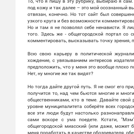
То, что я пишу в эту рубрику, выбираю я сам.
под кожу и так далее – это мой осознанный вы
отвязан, конечно. Но тот сайт был совершен
узкого круга и без возможности комментирова
Но и там я не позволял себе ненависти. Я л
того. Здесь же - общегородской портал со
комментировать, высказывать точку зрения, 
Всю свою карьеру в политической журнали
хождение, с увязыванием интересов издателя
предположить, что у меня это вообще плохо п
Нет, ну многие же так видят?
Но тогда дайте другой путь. Я не смог его пр
получится то, над чем бьются многие и мног
общественниками, кто в теме. Давайте свой 
уровне муниципалитета соберёте всех город
все эти люди будут настолько разнонаправле
сами вскоре с ума поедете. Кстати, "Мэм
общегородской миасский (или даже, может б
меня поработать в качестве обозревателя, об