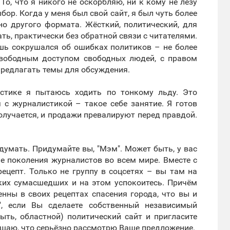
 То, что я никого не оскорбляю, ни к кому не лезу
бор. Когда у меня был свой сайт, я был чуть более
но другого формата. Жёсткий, политический, для
ть, практически без обратной связи с читателями.
ишь сокрушался об ошибках политиков – не более
 свободным доступом свободных людей, с правом
предлагать темы для обсуждения.
стике я пытаюсь ходить по тонкому льду. Это
 с журналистикой – такое себе занятие. Я готов
олучается, и продажи превалируют перед правдой.
идумать. Придумайте вы, "Мэм". Может быть, у вас
ие поколения журналистов во всем мире. Вместе с
рецепт. Только не группу в соцсетях – вы там на
ских сумасшедших и на этом успокоитесь. Причём
нны в своих рецептах спасения города, что вы и
", если Вы сделаете собственный независимый
ыть, областной) политический сайт и пригласите
ещаю, что серьёзно рассмотрю Ваше предложение.