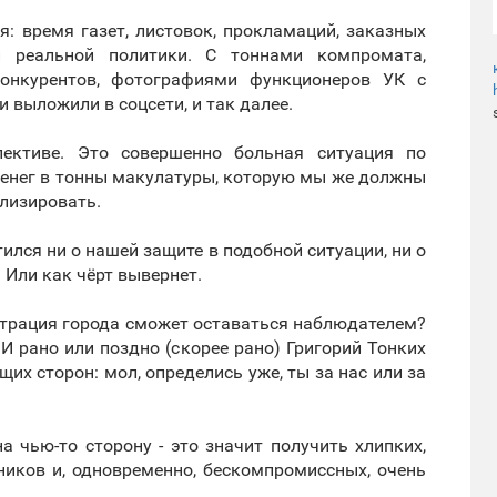
я: время газет, листовок, прокламаций, заказных
 реальной политики. С тоннами компромата,
онкурентов, фотографиями функционеров УК с
и выложили в соцсети, и так далее.
пективе. Это совершенно больная ситуация по
 денег в тонны макулатуры, которую мы же должны
илизировать.
тился ни о нашей защите в подобной ситуации, ни о
. Или как чёрт вывернет.
истрация города сможет оставаться наблюдателем?
И рано или поздно (скорее рано) Григорий Тонких
их сторон: мол, определись уже, ты за нас или за
а чью-то сторону - это значит получить хлипких,
ников и, одновременно, бескомпромиссных, очень