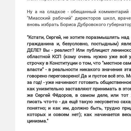
Ну а на сладкое - обещанный комментарий о
"Миасский рабочий" директоров школ, врач
вновь избрать Бориса Дубровского губернатор
"Кстати, Сергей, не хотите поразмышлять над
гражданина и, безусловно, постыдным) яв
ДЕЛЕ? Вы - реалист? Или публицист ленинск
областной КСП (кому очень нужно уже всё у
строчку в Конституции о том, что "местное са
власти" - в реальности никакого значения эта
говорено переговорено! Да и пустое всё это. Ма
за год! - уже начинают готовить общественн
как унизительно заставляют принимать в это
же Сергей Фёдоров, в самом деле, или тот
писать что-то - да ещё такую несусветно сах
понятно; и как им, должно быть, трудно при
которых и совсем нет); как начинается вес
цинизма."