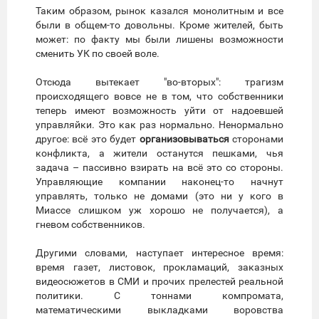
Таким образом, рынок казался монолитным и все
были в общем-то довольны. Кроме жителей, быть
может: по факту мы были лишены возможности
сменить УК по своей воле.
Отсюда вытекает "во-вторых": трагизм
происходящего вовсе не в том, что собственники
теперь имеют возможность уйти от надоевшей
управляйки. Это как раз нормально. Ненормально
другое: всё это будет
организовываться
сторонами
конфликта, а жители останутся пешками, чья
задача – пассивно взирать на всё это со стороны.
Управляющие компании наконец-то начнут
управлять, только не домами (это ни у кого в
Миассе слишком уж хорошо не получается), а
гневом собственников.
Другими словами, наступает интересное время:
время газет, листовок, прокламаций, заказных
видеосюжетов в СМИ и прочих прелестей реальной
политики. С тоннами компромата,
математическими выкладками воровства