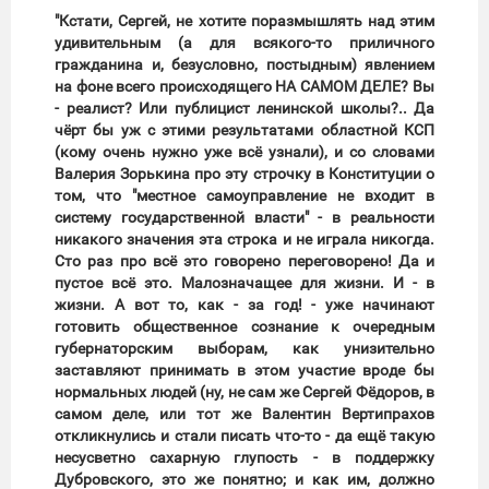
"Кстати, Сергей, не хотите поразмышлять над этим
удивительным (а для всякого-то приличного
гражданина и, безусловно, постыдным) явлением
на фоне всего происходящего НА САМОМ ДЕЛЕ? Вы
- реалист? Или публицист ленинской школы?.. Да
чёрт бы уж с этими результатами областной КСП
(кому очень нужно уже всё узнали), и со словами
Валерия Зорькина про эту строчку в Конституции о
том, что "местное самоуправление не входит в
систему государственной власти" - в реальности
никакого значения эта строка и не играла никогда.
Сто раз про всё это говорено переговорено! Да и
пустое всё это. Малозначащее для жизни. И - в
жизни. А вот то, как - за год! - уже начинают
готовить общественное сознание к очередным
губернаторским выборам, как унизительно
заставляют принимать в этом участие вроде бы
нормальных людей (ну, не сам же Сергей Фёдоров, в
самом деле, или тот же Валентин Вертипрахов
откликнулись и стали писать что-то - да ещё такую
несусветно сахарную глупость - в поддержку
Дубровского, это же понятно; и как им, должно