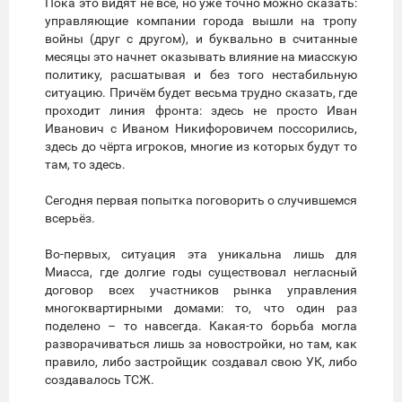
Пока это видят не все, но уже точно можно сказать:
управляющие компании города вышли на тропу
войны (друг с другом), и буквально в считанные
месяцы это начнет оказывать влияние на миасскую
политику, расшатывая и без того нестабильную
ситуацию. Причём будет весьма трудно сказать, где
проходит линия фронта: здесь не просто Иван
Иванович с Иваном Никифоровичем поссорились,
здесь до чёрта игроков, многие из которых будут то
там, то здесь.
Сегодня первая попытка поговорить о случившемся
всерьёз.
Во-первых, ситуация эта уникальна лишь для
Миасса, где долгие годы существовал негласный
договор всех участников рынка управления
многоквартирными домами: то, что один раз
поделено – то навсегда. Какая-то борьба могла
разворачиваться лишь за новостройки, но там, как
правило, либо застройщик создавал свою УК, либо
создавалось ТСЖ.