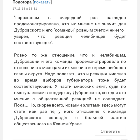
Подогора
[
показать
]
17.11.18 в 13:31
"Горожанам в очередной раз наглядно
продемонстрировано, что их мнение не значит для
Дубровского и его "команды" ровным счетом ничего -
уверен, что реакция челябинцев будет
соответствующее".
Ровно то же отношение, что к челябинцам,
Дубровский и его команда продемонстрировала по
отношению к миасцам и их мнению во время выборов
главы округа. Надо полагать, что и реакция миасцев
во время выборов губернатора тоже будет
соответствующей. У части миасских элит, судя по
выступлениям в поддержку Дубровского, сегодня это
мнение с общественной реакцией не совпадает.
Пока... Но, скорее всего, новыми элитами здесь могут
стать как раз те, у кого отношение к команде
Дубровского совпадёт с большей частью
общественного на Южном Урале.
Ответить