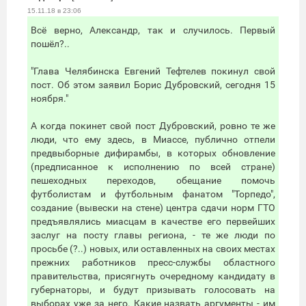
15.11.18 в 23:06
Всё верно, Александр, так и случилось. Первый
пошёл?..
"Глава Челябинска Евгений Тефтелев покинул свой
пост. Об этом заявил Борис Дубровский, сегодня 15
ноября."
А когда покинет свой пост Дубровский, ровно те же
люди, что ему здесь, в Миассе, публично отпели
предвыборные дифирамбы, в которых обновление
(предписанное к исполнению по всей стране)
пешеходных переходов, обещание помочь
футболистам и футбольным фанатом "Торпедо",
создание (вывески на стене) центра сдачи норм ГТО
предъявлялись миасцам в качестве его первейших
заслуг на посту главы региона, - те же люди по
просьбе (?..) новых, или оставленных на своих местах
прежних работников пресс-службы областного
правительства, присягнуть очередному кандидату в
губернаторы, и будут призывать голосовать на
выборах уже за него. Какие назвать аргументы - им