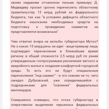
своем недавнем отчаянном письме премьеру Д.
Медведеву просил срочно перечислить областному
правительству 15 млрд рублей из федерального
бюджета, так как "в условиях дефицита областного
бюджета изыскание необходимых средств на
подготовку к проведению саммитов не
представляется возможным".
Чем ответил вчера на мольбы губернатора Мутко?
Ни о каких 15 млрд речь не идет - вице-премьер лишь
подтвердил перечисление в ближайшее время
региону в общей сложности 2,5 млрд руб по ранее
утвержденным госпрограммам расселения ветхого и
аварийного жилья и создания комфортной городской
среды. То есть это не будут специальные
перечисления "под саммит" - и это совсем не то, чего
ожидал Дубровский, уже определившийся с
подрядчиками для "освоения" федеральных
миллиардов.
Совершенно очевидно, что отказ губернатору в
оперативном выделении серьезных федеральных