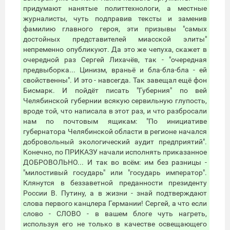
придумают нанятые политтехнологи, а местные
журналисты, чуть подправив тексты и заменив
фамилию главного героя, эти призывы "самых
достойных представителей миасской элиты"
непременно опубликуют. Да это же чепуха, скажет в
очередной раз Сергей Лихачёв, так - "очередная
предвыборка... Цинизм, враньё и бла-бла-бла - ей
свойственны". И это - навсегда. Так завещал ещё фон
Бисмарк. И пойдёт писать "Губерния" по вей
Челябинской губернии всякую сервильную глупость,
вроде той, что написала в этот раз, и что разбросали
нам по почтовым ящикам: "По инициативе
губернатора Челябинской области в регионе начался
добровольный экологический аудит предприятий".
Конечно, по ПРИКАЗУ начали исполнять приказанное
ДОБРОВОЛЬНО... И так во всём: им без разницы -
"милостивый государь" или "государь император".
Клянутся в беззаветной преданности президенту
России В. Путину, а в жизни - знай подтверждают
слова первого канцлера Германии! Сергей, а что если
слово - СЛОВО - в вашем блоге чуть нагреть,
используя его не только в качестве освещающего