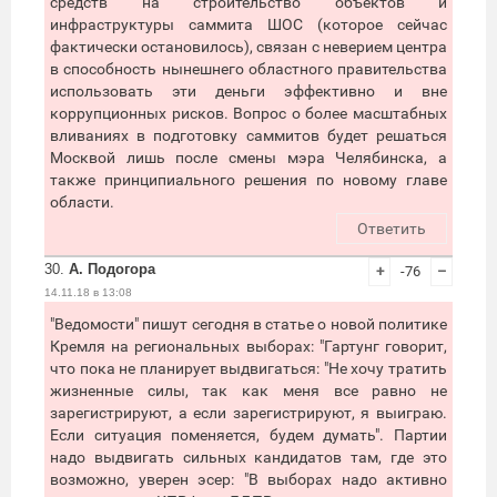
средств на строительство объектов и
инфраструктуры саммита ШОС (которое сейчас
фактически остановилось), связан с неверием центра
в способность нынешнего областного правительства
использовать эти деньги эффективно и вне
коррупционных рисков. Вопрос о более масштабных
вливаниях в подготовку саммитов будет решаться
Москвой лишь после смены мэра Челябинска, а
также принципиального решения по новому главе
области.
Ответить
30.
А. Подогора
+
-76
–
14.11.18 в 13:08
"Ведомости" пишут сегодня в статье о новой политике
Кремля на региональных выборах: "Гартунг говорит,
что пока не планирует выдвигаться: "Не хочу тратить
жизненные силы, так как меня все равно не
зарегистрируют, а если зарегистрируют, я выиграю.
Если ситуация поменяется, будем думать". Партии
надо выдвигать сильных кандидатов там, где это
возможно, уверен эсер: "В выборах надо активно