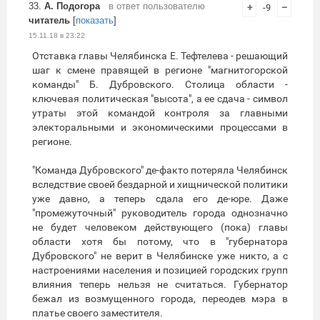
33.
А. Подогора
в ответ пользователю
+
-9
–
читатель
[
показать
]
15.11.18 в 23:22
Отставка главы Челябинска Е. Тефтелева - решающий
шаг к смене правящей в регионе "магнитогорской
команды" Б. Дубровского. Столица области -
ключевая политическая "высота", а ее сдача - символ
утраты этой командой контроля за главными
электоральными и экономическими процессами в
регионе.
"Команда Дубровского" де-факто потеряла Челябинск
вследствие своей бездарной и хищнической политики
уже давно, а теперь сдала его де-юре. Даже
"промежуточный" руководитель города однозначно
не будет человеком действующего (пока) главы
области хотя бы потому, что в "губернатора
Дубровского" не верит в Челябинске уже никто, а с
настроениями населения и позицией городских групп
влияния теперь нельзя не считаться. Губернатор
бежал из возмущенного города, переодев мэра в
платье своего заместителя.