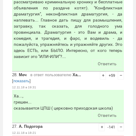
рассматриваю криминальную хронику и бесплатные
объявления по раздаче котят). "Конфликтная
драматургия", неконфликтная драматургия, - да
наплевать... Главное дать пищу для размышления,
затравку, так сказать, для голодного ума
провинциала. Драматургия - это Вам и драма, и
комедия, и трагедия, и фарс, и водевиль - да
пожалуйста, упражняйтесь и упражняйте других. Это
здесь ЕСТЬ, или БЫЛО. Интересно, от кого теперь
зависит это "ИЛИ-ИЛИ"?...
Ответить
28.
Меч
в ответ пользователю
Ха...
+
+59
–
[
показать
]
12.11.18 в 19:31
Ха...,
грешен...
сказывается ЦПШ ( церковно приходская школа)
Ответить
27.
А. Подогора
+
-141
–
12.11.18 в 18:21