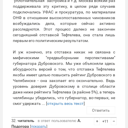
"уплотнительная" застройка и т.д. Москва всякий раз
поддерживала эту критику, в целом ряде случаев
подключались УФАС и прокуратура, по материалам
ОНФ в отношении высокопоставленных чиновников
возбуждались дела, которые сейчас активно
расследуются. Этот процесс далеко не закончен
сегодняшней отставкой Тефтелева, она стала лишь
первым его политическим результатом.
И уж конечно, эта отставка никак не связана с
мифическими "предвыборными перспективами"
губернатора Дубровского. Мы уже объясняли здесь
абсурдность версий о том, что отставка Тефтелева
якобы имеет целью повысить рейтинг Дубровского в
Челябинске - она закопает его окончательно. Ведь
уровень доверия Дубровскому в столице области
даже ниже рейтинга Тефтелева (в районе 5%), а теперь
челябинцы убедились, что губернатор, во-первых, не
смог удержать ... [
открыть весь текст
]
Ответить
32.
читатель
в ответ пользователю
А.
+
+11
–
Подогора
[
показать
]