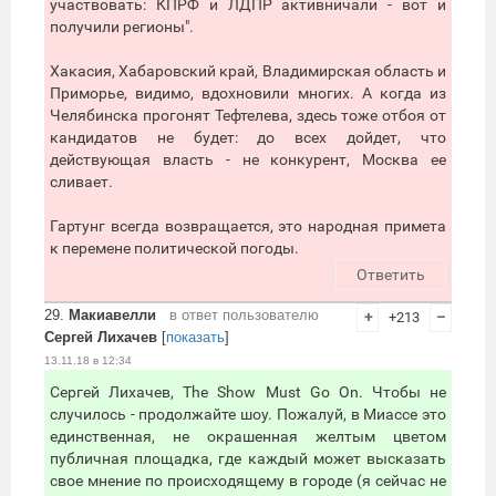
участвовать: КПРФ и ЛДПР активничали - вот и
получили регионы".
Хакасия, Хабаровский край, Владимирская область и
Приморье, видимо, вдохновили многих. А когда из
Челябинска прогонят Тефтелева, здесь тоже отбоя от
кандидатов не будет: до всех дойдет, что
действующая власть - не конкурент, Москва ее
сливает.
Гартунг всегда возвращается, это народная примета
к перемене политической погоды.
Ответить
29.
Макиавелли
в ответ пользователю
+
+213
–
Сергей Лихачев
[
показать
]
13.11.18 в 12:34
Сергей Лихачев, The Show Must Go On. Чтобы не
случилось - продолжайте шоу. Пожалуй, в Миассе это
единственная, не окрашенная желтым цветом
публичная площадка, где каждый может высказать
свое мнение по происходящему в городе (я сейчас не