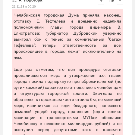
35.
А. Подогора
+
-116
–
21.11.18 в 00:20
Челябинская городская Дума приняла, наконец,
отставку Е. Тефтелева и временно наделила
полномочиями главы города вице-мэра В.
Елистратова: губернатор Дубровский уверенно
выиграл бой с тенью за сомнительный "багаж
Тефтелева": теперь ответственность за все,
происходящее в городе, лежит исключительно на
нем.
Еще раз отметим, что вся процедура отставки
провалившегося мэра и утверждения и.о. главы
города носила подчеркнуто пренебрежительный (по
сути - хамский) характер по отношению к челябинцам
и структурам городской власти. Экс-глава не
обратился к горожанам - хотя стоило бы, по меньшей
мере, извиниться за годы бездарного, нанесшего
немалый ущерб городу, правления (одни только
махинации с транспортными МУПам обошлись
Челябинску в несколько миллиардов рублей) и не
выступил перед депутатами хоть с каким-то