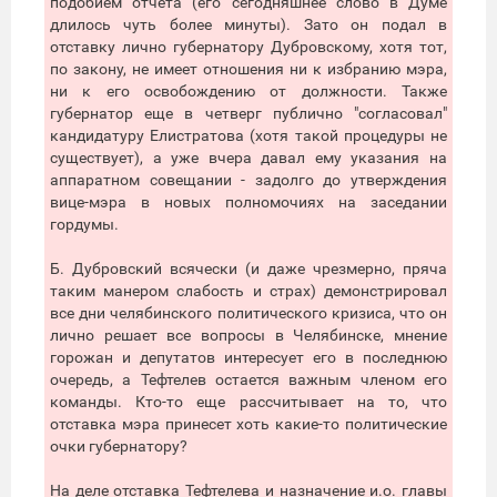
подобием отчета (его сегодняшнее слово в Думе
длилось чуть более минуты). Зато он подал в
отставку лично губернатору Дубровскому, хотя тот,
по закону, не имеет отношения ни к избранию мэра,
ни к его освобождению от должности. Также
губернатор еще в четверг публично "согласовал"
кандидатуру Елистратова (хотя такой процедуры не
существует), а уже вчера давал ему указания на
аппаратном совещании - задолго до утверждения
вице-мэра в новых полномочиях на заседании
гордумы.
Б. Дубровский всячески (и даже чрезмерно, пряча
таким манером слабость и страх) демонстрировал
все дни челябинского политического кризиса, что он
лично решает все вопросы в Челябинске, мнение
горожан и депутатов интересует его в последнюю
очередь, а Тефтелев остается важным членом его
команды. Кто-то еще рассчитывает на то, что
отставка мэра принесет хоть какие-то политические
очки губернатору?
На деле отставка Тефтелева и назначение и.о. главы