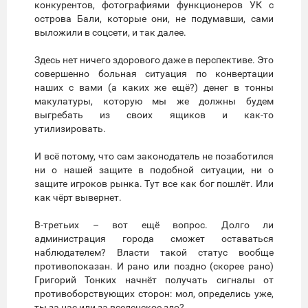
конкурентов, фотографиями функционеров УК с
острова Бали, которые они, не подумавши, сами
выложили в соцсети, и так далее.
Здесь нет ничего здорового даже в перспективе. Это
совершенно больная ситуация по конвертации
наших с вами (а каких же ещё?) денег в тонны
макулатуры, которую мы же должны будем
выгребать из своих ящиков и как-то
утилизировать.
И всё потому, что сам законодатель не позаботился
ни о нашей защите в подобной ситуации, ни о
защите игроков рынка. Тут все как бог пошлёт. Или
как чёрт вывернет.
В-третьих – вот ещё вопрос. Долго ли
администрация города сможет оставаться
наблюдателем? Власти такой статус вообще
противопоказан. И рано или поздно (скорее рано)
Григорий Тонких начнёт получать сигналы от
противоборствующих сторон: мол, определись уже,
ты за нас или за вселенское зло?