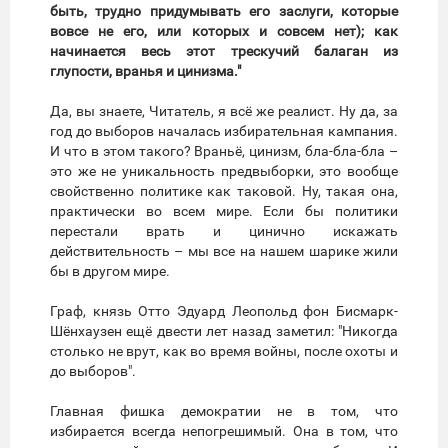
быть, трудно придумывать его заслуги, которые
вовсе не его, или которых и совсем нет); как
начинается весь этот трескучий балаган из
глупости, вранья и цинизма."
Да, вы знаете, Читатель, я всё же реалист. Ну да, за
год до выборов началась избирательная кампания.
И что в этом такого? Враньё, цинизм, бла-бла-бла –
это же не уникальность предвыборки, это вообще
свойственно политике как таковой. Ну, такая она,
практически во всем мире. Если бы политики
перестали врать и цинично искажать
действительность – мы все на нашем шарике жили
бы в другом мире.
Граф, князь Отто Эдуард Леопольд фон Бисмарк-
Шёнхаузен ещё двести лет назад заметил: "Никогда
столько не врут, как во время войны, после охоты и
до выборов".
Главная фишка демократии не в том, что
избирается всегда непогрешимый. Она в том, что