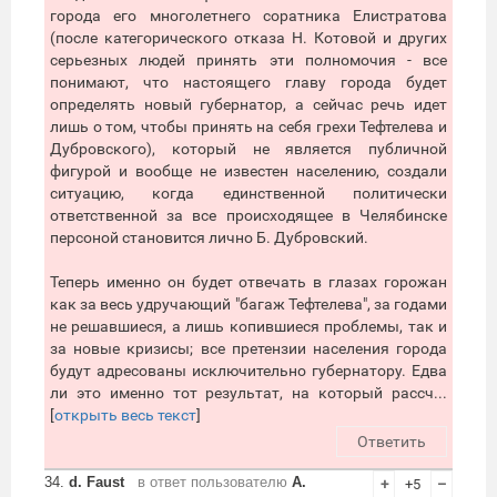
города его многолетнего соратника Елистратова
(после категорического отказа Н. Котовой и других
серьезных людей принять эти полномочия - все
понимают, что настоящего главу города будет
определять новый губернатор, а сейчас речь идет
лишь о том, чтобы принять на себя грехи Тефтелева и
Дубровского), который не является публичной
фигурой и вообще не известен населению, создали
ситуацию, когда единственной политически
ответственной за все происходящее в Челябинске
персоной становится лично Б. Дубровский.
Теперь именно он будет отвечать в глазах горожан
как за весь удручающий "багаж Тефтелева", за годами
не решавшиеся, а лишь копившиеся проблемы, так и
за новые кризисы; все претензии населения города
будут адресованы исключительно губернатору. Едва
ли это именно тот результат, на который рассч...
[
открыть весь текст
]
Ответить
34.
d. Faust
в ответ пользователю
А.
+
+5
–