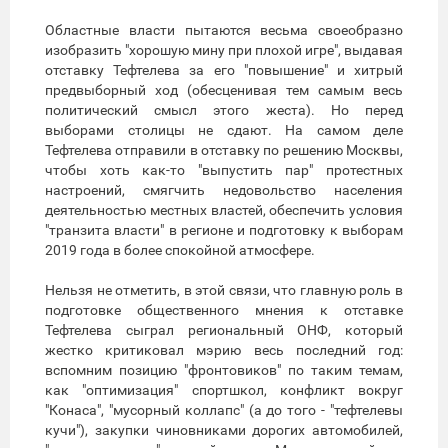
Областные власти пытаются весьма своеобразно
изобразить "хорошую мину при плохой игре", выдавая
отставку Тефтелева за его "повышение" и хитрый
предвыборный ход (обесценивая тем самым весь
политический смысл этого жеста). Но перед
выборами столицы не сдают. На самом деле
Тефтелева отправили в отставку по решению Москвы,
чтобы хоть как-то "выпустить пар" протестных
настроений, смягчить недовольство населения
деятельностью местных властей, обеспечить условия
"транзита власти" в регионе и подготовку к выборам
2019 года в более спокойной атмосфере.
Нельзя не отметить, в этой связи, что главную роль в
подготовке общественного мнения к отставке
Тефтелева сыграл региональный ОНФ, который
жестко критиковал мэрию весь последний год:
вспомним позицию "фронтовиков" по таким темам,
как "оптимизация" спортшкол, конфликт вокруг
"Конаса", "мусорный коллапс" (а до того - "тефтелевы
кучи"), закупки чиновниками дорогих автомобилей,