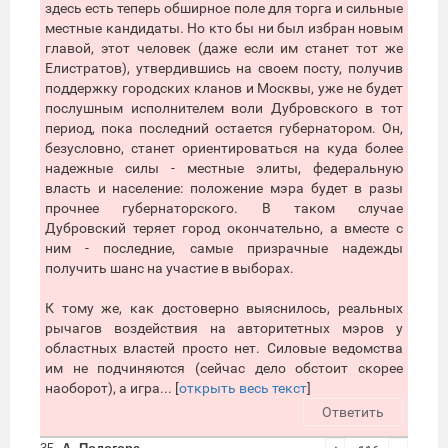
здесь есть теперь обширное поле для торга и сильные
местные кандидаты. Но кто бы ни был избран новым
главой, этот человек (даже если им станет тот же
Елистратов), утвердившись на своем посту, получив
поддержку городских кланов и Москвы, уже не будет
послушным исполнителем воли Дубровского в тот
период, пока последний остается губернатором. Он,
безусловно, станет ориентироваться на куда более
надежные силы - местные элиты, федеральную
власть и население: положение мэра будет в разы
прочнее губернаторского. В таком случае
Дубровский теряет город окончательно, а вместе с
ним - последние, самые призрачные надежды
получить шанс на участие в выборах.
К тому же, как достоверно выяснилось, реальных
рычагов воздействия на авторитетных мэров у
областных властей просто нет. Силовые ведомства
им не подчиняются (сейчас дело обстоит скорее
наоборот), а игра... [
открыть весь текст
]
Ответить