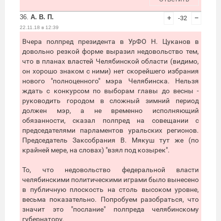
36.
А. В. П.
+
-32
–
22.11.18 в 12:39
Вчера полпред президента в УрФО Н. Цуканов в
довольно резкой форме выразил недовольство тем,
что в планах властей Челябинской области (видимо,
он хорошо знаком с ними) нет скорейшего избрания
нового "полноценного" мэра Челябинска. Нельзя
ждать с конкурсом по выборам главы до весны -
руководить городом в сложный зимний период
должен мэр, а не временно исполняющий
обязанности, сказал полпред на совещании с
председателями парламентов уральских регионов.
Председатель Заксобрания В. Мякуш тут же (по
крайней мере, на словах) "взял под козырек".
То, что недовольство федеральной власти
челябинскими политическими играми было вынесено
в публичную плоскость на столь высоком уровне,
весьма показательно. Попробуем разобраться, что
значит это "послание" полпреда челябинскому
губернатору.