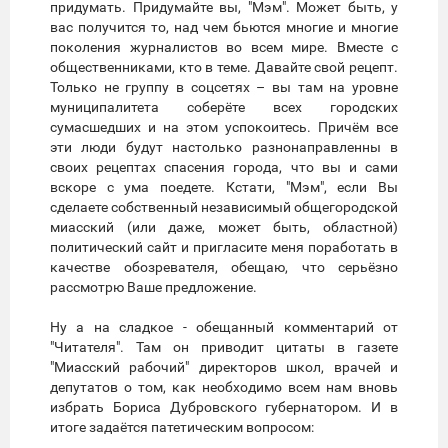
придумать. Придумайте вы, "Мэм". Может быть, у
вас получится то, над чем бьются многие и многие
поколения журналистов во всем мире. Вместе с
общественниками, кто в теме. Давайте свой рецепт.
Только не группу в соцсетях – вы там на уровне
муниципалитета соберёте всех городских
сумасшедших и на этом успокоитесь. Причём все
эти люди будут настолько разнонаправленны в
своих рецептах спасения города, что вы и сами
вскоре с ума поедете. Кстати, "Мэм", если Вы
сделаете собственный независимый общегородской
миасский (или даже, может быть, областной)
политический сайт и пригласите меня поработать в
качестве обозревателя, обещаю, что серьёзно
рассмотрю Ваше предложение.
Ну а на сладкое - обещанный комментарий от
"Читателя". Там он приводит цитаты в газете
"Миасский рабочий" директоров школ, врачей и
депутатов о том, как необходимо всем нам вновь
избрать Бориса Дубровского губернатором. И в
итоге задаётся патетическим вопросом: