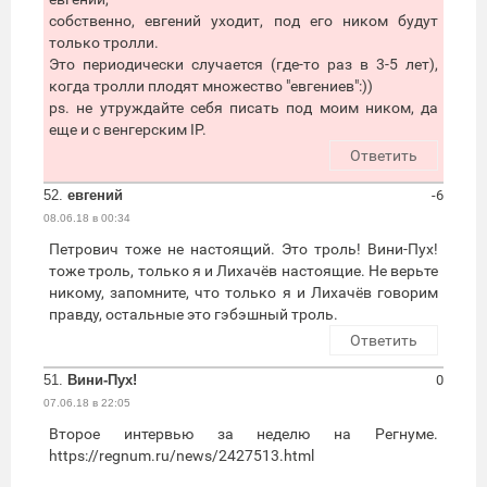
собственно, евгений уходит, под его ником будут
только тролли.
Это периодически случается (где-то раз в 3-5 лет),
когда тролли плодят множество "евгениев":))
ps. не утруждайте себя писать под моим ником, да
еще и с венгерским IP.
Ответить
52.
евгений
-6
08.06.18 в 00:34
Петрович тоже не настоящий. Это троль! Вини-Пух!
тоже троль, только я и Лихачёв настоящие. Не верьте
никому, запомните, что только я и Лихачёв говорим
правду, остальные это гэбэшный троль.
Ответить
51.
Вини-Пух!
0
07.06.18 в 22:05
Второе интервью за неделю на Регнуме.
https://regnum.ru/news/2427513.html