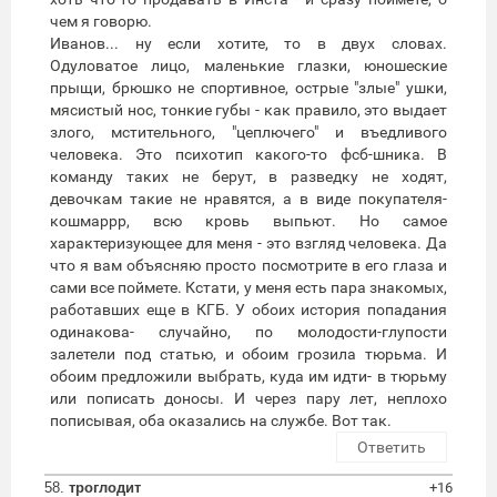
чем я говорю.
Иванов... ну если хотите, то в двух словах.
Одуловатое лицо, маленькие глазки, юношеские
прыщи, брюшко не спортивное, острые "злые" ушки,
мясистый нос, тонкие губы - как правило, это выдает
злого, мстительного, "цеплючего" и въедливого
человека. Это психотип какого-то фсб-шника. В
команду таких не берут, в разведку не ходят,
девочкам такие не нравятся, а в виде покупателя-
кошмаррр, всю кровь выпьют. Но самое
характеризующее для меня - это взгляд человека. Да
что я вам объясняю просто посмотрите в его глаза и
сами все поймете. Кстати, у меня есть пара знакомых,
работавших еще в КГБ. У обоих история попадания
одинакова- случайно, по молодости-глупости
залетели под статью, и обоим грозила тюрьма. И
обоим предложили выбрать, куда им идти- в тюрьму
или пописать доносы. И через пару лет, неплохо
пописывая, оба оказались на службе. Вот так.
Ответить
58.
троглодит
+16