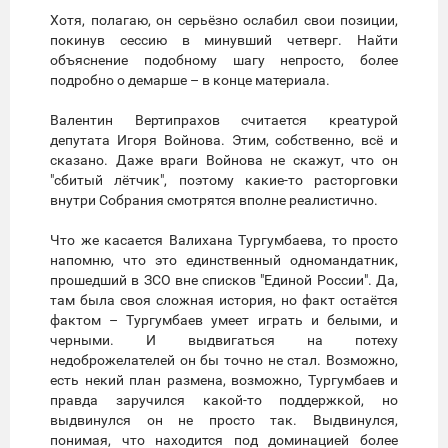
Хотя, полагаю, он серьёзно ослабил свои позиции,
покинув сессию в минувший четверг. Найти
объяснение подобному шагу непросто, более
подробно о демарше – в конце материала.
Валентин Вертипрахов считается креатурой
депутата Игоря Войнова. Этим, собственно, всё и
сказано. Даже враги Войнова не скажут, что он
"сбитый лётчик", поэтому какие-то расторговки
внутри Собрания смотрятся вполне реалистично.
Что же касается Валихана Тургумбаева, то просто
напомню, что это единственный одномандатник,
прошедший в ЗСО вне списков "Единой России". Да,
там была своя сложная история, но факт остаётся
фактом – Тургумбаев умеет играть и белыми, и
черными. И выдвигаться на потеху
недоброжелателей он бы точно не стал. Возможно,
есть некий план размена, возможно, Тургумбаев и
правда заручился какой-то поддержкой, но
выдвинулся он не просто так. Выдвинулся,
понимая, что находится под доминацией более