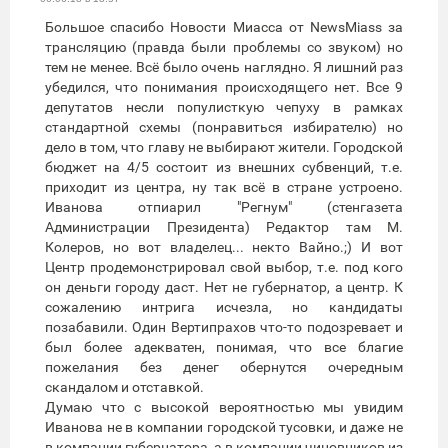
Большое спасибо Новости Миасса от NewsMiass за
трансляцию (правда были проблемы со звуком) но
тем не менее. Всё было очень наглядно. Я лишний раз
убедился, что понимания происходящего нет. Все 9
депутатов несли популисткую чепуху в рамках
стандартной схемы (понравиться избирателю) но
дело в том, что главу не выбирают жители. Городской
бюджет на 4/5 состоит из внешних субвенций, т.е.
приходит из центра, ну так всё в стране устроено.
Иванова отпиарил "Регнум" (стенгазета
Администрации Президента) Редактор там М.
Колеров, но вот владелец... некто Вайно.;) И вот
Центр продемонстрировал свой выбор, т.е. под кого
он деньги городу даст. Нет не губернатор, а центр. К
сожалению интрига исчезла, но кандидаты
позабавили. Один Вертипрахов что-то подозревает и
был более адекватен, понимая, что все благие
пожелания без денег обернутся очередным
скандалом и отставкой.
Думаю что с высокой вероятностью мы увидим
Иванова не в компании городской тусовки, и даже не
в компании губернатора, а в компании чиновников из