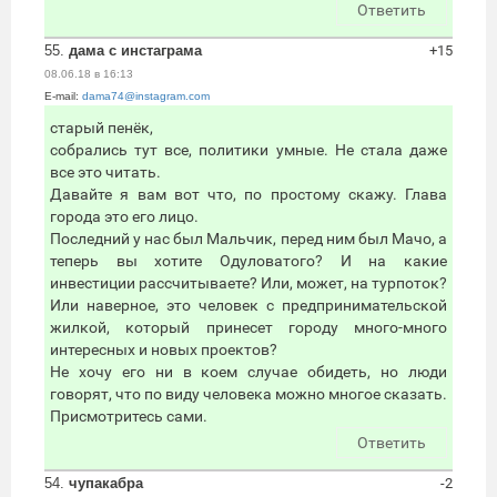
Ответить
55.
дама с инстаграма
+15
08.06.18 в 16:13
E-mail:
dama74@instagram.com
старый пенёк,
собрались тут все, политики умные. Не стала даже
все это читать.
Давайте я вам вот что, по простому скажу. Глава
города это его лицо.
Последний у нас был Мальчик, перед ним был Мачо, а
теперь вы хотите Одуловатого? И на какие
инвестиции рассчитываете? Или, может, на турпоток?
Или наверное, это человек с предпринимательской
жилкой, который принесет городу много-много
интересных и новых проектов?
Не хочу его ни в коем случае обидеть, но люди
говорят, что по виду человека можно многое сказать.
Присмотритесь сами.
Ответить
54.
чупакабра
-2