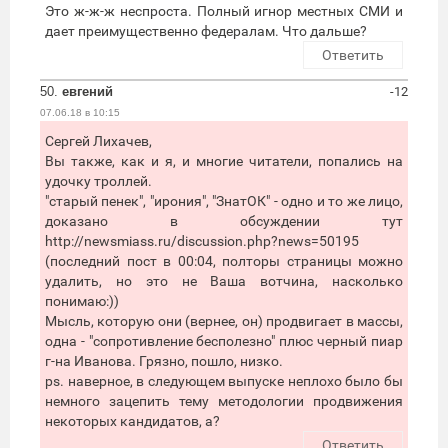
Это ж-ж-ж неспроста. Полный игнор местных СМИ и
дает преимущественно федералам. Что дальше?
Ответить
50.
евгений
-12
07.06.18 в 10:15
Сергей Лихачев,
Вы также, как и я, и многие читатели, попались на
удочку троллей.
"старый пенек", "ирония", "ЗнатОК" - одно и то же лицо,
доказано в обсуждении тут
http://newsmiass.ru/discussion.php?news=50195
(последний пост в 00:04, полторы страницы можно
удалить, но это не Ваша вотчина, насколько
понимаю:))
Мысль, которую они (вернее, он) продвигает в массы,
одна - "сопротивление бесполезно" плюс черный пиар
г-на Иванова. Грязно, пошло, низко.
ps. наверное, в следующем выпуске неплохо было бы
немного зацепить тему методологии продвижения
некоторых кандидатов, а?
Ответить