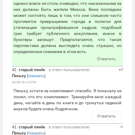
однако вовсе не столь очевидно, что наказанными за
них должны быть жители Миасса. Вина последних
может состоять лишь в том, что они слишком часто
противятся превращению города в полигон для
утилизации проштрафившихся кадров: подобный
грех требует публичного искупления, иначе в
бузотеры запишут. Предполагается, что такая
перспектива должна выглядеть очень страшно, но
определенные сомнения в этом есть.
Ответить
42.
старый пенёк
в ответ пользователю
+7
Пеньку
[
показать
]
04.06.18 в 13:54
Пеньку, кстати за комплимент спасибо. Я поначалу не
понял, что это комплимент. Тренируйте мозг каждый
день, читайте в день по книге и до тронутых сединой
внуков будете очень бодрячком.
Ответить
41.
старый пенёк
в ответ пользователю
-1
Пеньку
[
показать
]