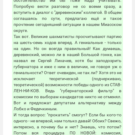
обстоятельство им бы тоже надо учитывать.
Попробую вести разговор не со всеми сразу, а
вступить в диалог с "деревенским" коллегой. В общем
соглашаясь по сути, предлагаю ещё и такое
прочтение сегодняшней ситуации в нашем Миасском
округе.
Так вот. Великие шахматисты просчитывают партию
на шесть-семь ходов вперед. А гениальные - только
на один. Но он всегда правильный! Как думаешь,
деревенский, можно ли в нашей Большой гонке, как
назвал ее Сергей Лихачев, хотя бы заподозрить
губернатора и иже с ним в величии, не говоря уж о
гениальности? Ответ очевиден, не так ли? Хотя это не
исключает теоретической (подчеркиваю,
теоретической) возможности победы одного из СТАВ-
ЛЕН-НИ-КОВ. Ведь "губернаторский фильтр" в
комиссии по выборам кандидатов никто не отменял.
Вот и предложат депутатам альтернативу между
Лобко и Федечкиным.
И тогда вопрос: "прокатить" смогут? Если бы кого-то
одного - не впервой, нам только давай! Обоих? Свежо,
интересно, а почему бы и нет? Знаешь, что потом?
Потом вся процедура ПО НОВОЙ: комиссия,