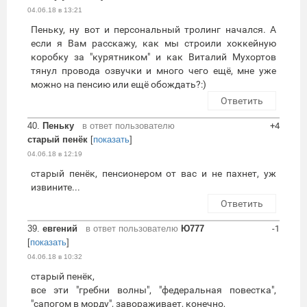
04.06.18 в 13:21
Пеньку, ну вот и персональный тролинг начался. А
если я Вам расскажу, как мы строили хоккейную
коробку за "курятником" и как Виталий Мухортов
тянул провода озвучки и много чего ещё, мне уже
можно на пенсию или ещё обождать?:)
Ответить
40.
Пеньку
в ответ пользователю
+4
старый пенёк
[
показать
]
04.06.18 в 12:19
старый пенёк, пенсионером от вас и не пахнет, уж
извините...
Ответить
39.
евгений
в ответ пользователю
Ю777
-1
[
показать
]
04.06.18 в 10:32
старый пенёк,
все эти "гребни волны", "федеральная повестка",
"сапогом в морду", завораживает, конечно,