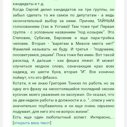
кандидаты и т.д.
Когда Сергей делил кандидатов на три группы, он
забыл сделать то же самое по депутатам - а ведь
окончательный выбор за ними. Причем, ТАЙНЫМ
голосованием (так в Уставе)! Там тоже три! Первая
группа - с условным названием "под козырек". Это
Степовик, Субачев, Берсенев и еще пара-тройка
человек. Вторая - "варягам в Миассе места нет!"
Фамилий называть не буду. И третья - "подумаем,
посоветуемся, решим". Пока тоже без имен. Вот такой
расклад. А дальше - как фишка ляжет. И может
случиться модное слово, означающее крах всех
надежд, из шести букв, вторая "И". Все конечно
поймут, что это фИаско.
Кстати, я не знаю Григория Тонких по работе, но за
одну его фразу на несостоявшейся последней сессии
кусочек моего уважения он заслужил. Он сказал, что
за две недели работы в должности и.о. "…спеси у него
значительно поубавилось и он еще очень серьезно
подумает, для него это не вопрос жизни".
Есть еще один любопытный аспект. Интересно,...
[
открыть весь текст
]