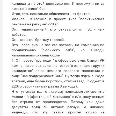
кандидата на этой выставке нет. И поэтому я ни за
кого не "топлю", бро.
Итак, есть несколько общеизвестных фактов:
Иванов... выложил в проект типа "политическая
реклама на регнуме" 220 тр.
Он... единственный, кто отказался от публичных
дебатов.
Он... оплатил бригаду троллей.
Это наверняка не все его затраты на компанию по
продвижению "любимого себя", но выводы
напрашиваются следующие:
1. Он просто "троглодит" в сфере рекламы. Смысл PR
компании основывался на тезисе "в отличие от других
кандидатов" плюс немного силового пояснения в
виде "нас поддерживает Сам". Ну тогда ждем выхода
третьей, еще более короткой, статьи (ведь бюджет в
220тр рассчитан как раз на 3 выхода).
Что тут сказать... тот, кто ему подсказал эти светлые
мысли - "эффективный менеджер" с в/о, полученным
без отрыва от производства. Потому как даже
депутаты вряд ли читают регнум. И никакой
надежды, что эту статью прочтет кто-то из