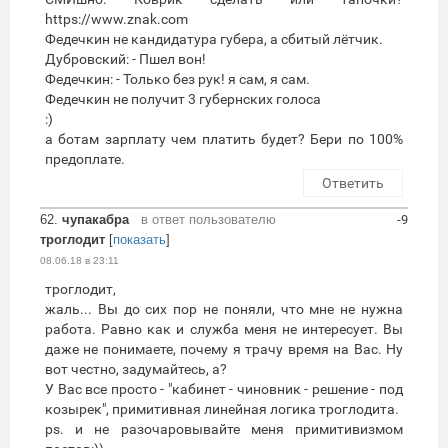
https://www.znak.com
Федечкин не кандидатура губера, а сбитый лётчик.
Дубровский: - Пшел вон!
Федечкин: - Только без рук! я сам, я сам.
Федечкин не получит 3 губернских голоса
:)
а ботам зарплату чем платить будет? Бери по 100%
предоплате.
Ответить
62.
чупакабра
в ответ пользователю
-9
троглодит
[
показать
]
08.06.18 в 23:11
троглодит,
жаль... Вы до сих пор не поняли, что мне не нужна
работа. Равно как и служба меня не интересует. Вы
даже не понимаете, почему я трачу время на Вас. Ну
вот честно, задумайтесь, а?
У Вас все просто - "кабинет - чиновник - решение - под
козырек", примитивная линейная логика троглодита.
ps. и не разочаровывайте меня примитивизмом