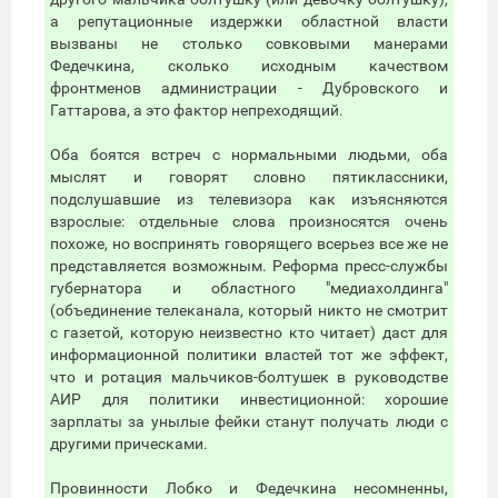
а репутационные издержки областной власти
вызваны не столько совковыми манерами
Федечкина, сколько исходным качеством
фронтменов администрации - Дубровского и
Гаттарова, а это фактор непреходящий.
Оба боятся встреч с нормальными людьми, оба
мыслят и говорят словно пятиклассники,
подслушавшие из телевизора как изъясняются
взрослые: отдельные слова произносятся очень
похоже, но воспринять говорящего всерьез все же не
представляется возможным. Реформа пресс-службы
губернатора и областного "медиахолдинга"
(объединение телеканала, который никто не смотрит
с газетой, которую неизвестно кто читает) даст для
информационной политики властей тот же эффект,
что и ротация мальчиков-болтушек в руководстве
АИР для политики инвестиционной: хорошие
зарплаты за унылые фейки станут получать люди с
другими прическами.
Провинности Лобко и Федечкина несомненны,