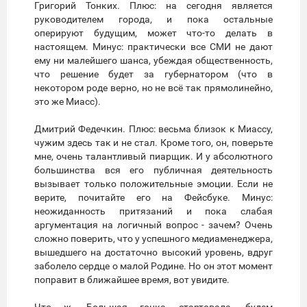
Григорий Тонких. Плюс: на сегодня является
руководителем города, и пока остальные
оперируют будущим, может что-то делать в
настоящем. Минус: практически все СМИ не дают
ему ни малейшего шанса, убеждая общественность,
что решение будет за губернатором (что в
некотором роде верно, но не всё так прямолинейно,
это же Миасс).
Дмитрий Федечкин. Плюс: весьма близок к Миассу,
чужим здесь так и не стал. Кроме того, он, поверьте
мне, очень талантливый пиарщик. И у абсолютного
большинства вся его публичная деятельность
вызывает только положительные эмоции. Если не
верите, почитайте его на Фейсбуке. Минус:
неожиданность притязаний и пока слабая
аргументация на логичный вопрос - зачем? Очень
сложно поверить, что у успешного медиаменеджера,
вышедшего на достаточно высокий уровень, вдруг
заболело сердце о малой Родине. Но он этот момент
поправит в ближайшее время, вот увидите.