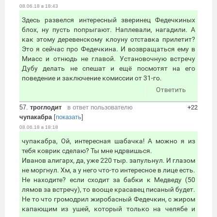
08.06.18 в 18:43
Здесь развелся интересный зверинец Федечкиных
блох, ну пусть попрыгают. Наплевали, нагадили. А
как этому деревенскому клоуну отставка прилетит?
Это я сейчас про Федечкина. И возвращаться ему в
Миасс и отнюдь не главой. Установочную встречу
Дубу делать не спешат и ещё посмотят на его
поведение и заключение комиссии от 31-го.
Ответить
57.
троглодит
в ответ пользователю
+22
чупакабра
[
показать
]
08.06.18 в 18:18
чупакабра, Ой, интересная шабачка! А можно я из
тебя коврик сделаю? Ты мне ндрвишься.
Иванов алигарх, да, уже 220 тыр. запульнул. И глазом
не моргнул. Хм, а у него что-то интересное в лице есть.
Не находите? если сходит за бабки к Медведу (50
лямов за встречу), то вооще красавец писаный будет.
Не то что громодрил жиробасный Федечкин, с жиром
капающим из ушей, который только на челябе и