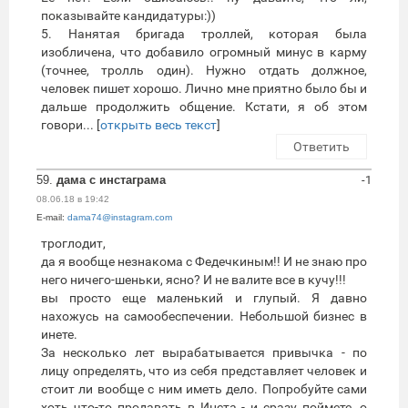
показывайте кандидатуры:))
5. Нанятая бригада троллей, которая была
изобличена, что добавило огромный минус в карму
(точнее, тролль один). Нужно отдать должное,
человек пишет хорошо. Лично мне приятно было бы и
дальше продолжить общение. Кстати, я об этом
говори... [
открыть весь текст
]
Ответить
59.
дама с инстаграма
-1
08.06.18 в 19:42
E-mail:
dama74@instagram.com
троглодит,
да я вообще незнакома с Федечкиным!! И не знаю про
него ничего-шеньки, ясно? И не валите все в кучу!!!
вы просто еще маленький и глупый. Я давно
нахожусь на самообеспечении. Небольшой бизнес в
инете.
За несколько лет вырабатывается привычка - по
лицу определять, что из себя представляет человек и
стоит ли вообще с ним иметь дело. Попробуйте сами
хоть что-то продавать в Инста - и сразу поймете, о