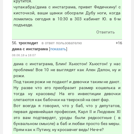
крутится.
чупакабра/дама с инстаграма, привет Федечкину! с
кисточкой, ваши щенки обосрали Дубу ноги, когда
ломились сегодня в 10:30 в 303 кабинет Ю. в 6-м
подъезде.
Ответить
56.
троглодит
в ответ пользователю
+16
дама с инстаграма
[
показать
]
08.06.18 в 18:07
дама с инстаграма, Блин! Хьюстон! Хьюстон! у нас
проблема! Все 10 не выглядят как Ален Делон, ну и
рожи.
Под такие рожи не подают! и девочки таким не дают.
Ну разве что его преобразит размер кошелька и
тогда ну красовец! На его инвестиции девочки
слетаются как бабочки на тверской на свет фар.
Вот всегда я говорил, что у баб, что у депутатов,
первая древнейшая профессия, Карл II и Людовик XI
это вам подтвердят, уроды были редкостные ( в
буквальном смысле) а баб и любви просто без меры.
Прям как к Путину, ну кросавчег ведь! Не-е-е?