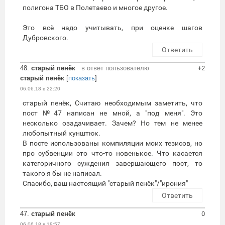
полигона ТБО в Полетаево и многое другое.
Это всё надо учитывать, при оценке шагов
Дубровского.
Ответить
48.
старый пенёк
в ответ пользователю
+2
старый пенёк
[
показать
]
06.06.18 в 22:20
старый пенёк, Считаю необходимым заметить, что
пост №47 написан не мной, а "под меня". Это
несколько озадачивает. Зачем? Но тем не менее
любопытный кунштюк.
В посте использованы компиляции моих тезисов, но
про субвенции это что-то новенькое. Что касается
категоричного суждения завершающего пост, то
такого я бы не написал.
Спасибо, ваш настоящий "старый пенёк"/"ирония"
Ответить
47.
старый пенёк
0
06.06.18 в 18:57