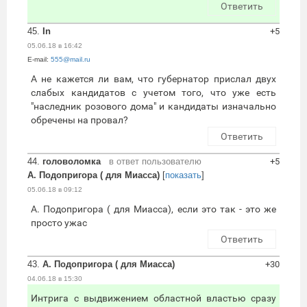
Ответить
45.
In
+5
05.06.18 в 16:42
E-mail:
555@mail.ru
А не кажется ли вам, что губернатор прислал двух
слабых кандидатов с учетом того, что уже есть
"наследник розового дома" и кандидаты изначально
обречены на провал?
Ответить
44.
головоломка
в ответ пользователю
+5
А. Подопригора ( для Миасса)
[
показать
]
05.06.18 в 09:12
А. Подопригора ( для Миасса), если это так - это же
просто ужас
Ответить
43.
А. Подопригора ( для Миасса)
+30
04.06.18 в 15:30
Интрига с выдвижением областной властью сразу