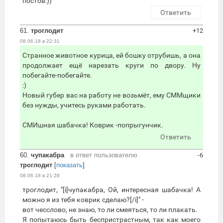
постов:))
Ответить
61.
троглодит
+12
08.06.18 в 22:31
Странное животное курица, ей бошку отрубишь, а она
продолжает ещё нарезать круги по двору. Ну
побегайте-побегайте.
:)
Новый губер вас на работу не возьмёт, ему СММщики
без нужды, учитесь руками работать.
СМИшная шабачка! Коврик -попрыгунчик.
Ответить
60.
чупакабра
в ответ пользователю
-6
троглодит
[
показать
]
08.06.18 в 21:28
троглодит, "[i]чупакабра, Ой, интересная шабачка! А
можно я из тебя коврик сделаю?[/i]" -
вот чесслово, не знаю, то ли смеяться, то ли плакать.
Я попытаюсь быть беспристрастным, так как моего