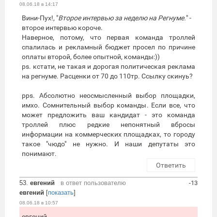
08.06.18 в 14:17
Вини-Пух!, "
Второе интервью за неделю на Регнуме.
" -
второе интервью короче.
Наверное, потому, что первая команда троллей
спалилась и рекламный бюджет просел по причине
оплаты второй, более опытной, команды:))
ps. кстати, не такая и дорогая политическая реклама
на регнуме. Расценки от 70 до 110тр. Ссылку скинуь?
pps. Абсолютно неосмысленный выбор площадки,
имхо. Сомнительный выбор команды. Если все, что
может предложить ваш кандидат - это команда
троллей плюс редкие непонятный вбросы
информации на коммерческих площадках, то городу
такое "чюдо" не нужно. И наши депутаты это
понимают.
Ответить
53.
евгений
в ответ пользователю
-13
евгений
[
показать
]
08.06.18 в 10:57
евгений,