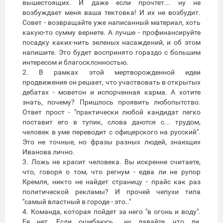
вышестоящих. И даже если прочтет... ну не
возбуждает меня ваша тектовка! И их не возбудит.
Совет - возвращайте уже написанный материал, хоть
какую-то сумму вернете. А лучше - профинансируйте
посадку каких-нить зеленых насаждений, и об этом
напишите. Это будет воспринято гораздо с большим
интересом и благосклонностью.
2. В рамках этой мертворожденной идеи
продвижения он решает, что участвовать в открытых
дебатах - моветон и испорченная карма. А хотите
знать, почему? Пришлось проявить любопытство.
Ответ прост - "практически любой кандидат легко
поставит его в тупик, слова даются с... трудом,
человек в уме переводит с офицерского на русский".
Это не точные, но фразы разных людей, знающих
Иванова лично.
3. Ложь не красит человека. Вы искренне считаете,
что, говоря о том, что регнум - едва ли не рупор
Кремля, никто не найдет страницу - прайс как раз
политической рекламы? И прочей чепухи типа
"самый властный в городе - это.."
4. Команда, которая пойдет за него "в огонь и воду".
Ее нет. Если ошибаюсь.. ну давайте, что ли,