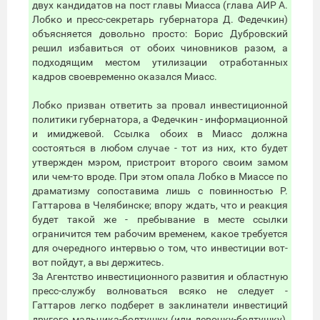
двух кандидатов на пост главы Миасса (глава АИР А.
Лобко и пресс-секретарь губернатора Д. Федечкин)
объясняется довольно просто: Борис Дубровский
решил избавиться от обоих чиновников разом, а
подходящим местом утилизации отработанных
кадров своевременно оказался Миасс.
Лобко призван ответить за провал инвестиционной
политики губернатора, а Федечкин - информационной
и имиджевой. Ссылка обоих в Миасс должна
состояться в любом случае - тот из них, кто будет
утвержден мэром, пристроит второго своим замом
или чем-то вроде. При этом опала Лобко в Миассе по
драматизму сопоставима лишь с повинностью Р.
Гаттарова в Челябинске; впору ждать, что и реакция
будет такой же - пребывание в месте ссылки
ограничится тем рабочим временем, какое требуется
для очередного интервью о том, что инвестиции вот-
вот пойдут, а вы держитесь.
За Агентство инвестиционного развития и областную
пресс-службу волноваться всяко не следует -
Гаттаров легко подберет в заклинатели инвестиций
другого мальчика-болтушку (или девочку-болтушку),