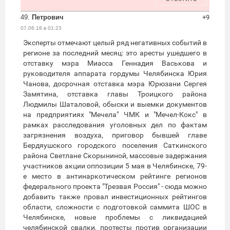
49.
Петрович
+9
07.06.18 в 01:23
Эксперты отмечают целый ряд негативных событий в
регионе за последний месяц: это аресты ушедшего в
отставку мэра Миасса Геннадия Васькова и
руководителя аппарата гордумы Челябинска Юрия
Чанова, досрочная отставка мэра Юрюзани Сергея
Замятина, отставка главы Троицкого района
Людмилы Шаталовой, обыски и выемки документов
на предприятиях "Мечела" ЧМК и "Мечел-Кокс" в
рамках расследования уголовных дел по фактам
загрязнения воздуха, приговор бывшей главе
Бердяушского городского поселения Саткинского
района Светлане Скорыниной, массовые задержания
участников акции оппозиции 5 мая в Челябинске, 79-
е место в антинаркотическом рейтинге регионов
федерального проекта "Трезвая Россия" - сюда можно
добавить также провал инвестиционных рейтингов
области, сложности с подготовкой саммита ШОС в
Челябинске, новые проблемы с ликвидацией
челябинской свалки, протесты против организации