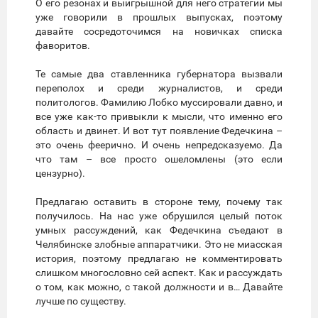
О его резонах и выигрышной для него стратегии мы
уже говорили в прошлых выпусках, поэтому
давайте сосредоточимся на новичках списка
фаворитов.
Те самые два ставленника губернатора вызвали
переполох и среди журналистов, и среди
политологов. Фамилию Лобко муссировали давно, и
все уже как-то привыкли к мысли, что именно его
область и двинет. И вот тут появление Федечкина –
это очень феерично. И очень непредсказуемо. Да
что там – все просто ошеломлены (это если
цензурно).
Предлагаю оставить в стороне тему, почему так
получилось. На нас уже обрушился целый поток
умных рассуждений, как Федечкина съедают в
Челябинске злобные аппаратчики. Это не миасская
история, поэтому предлагаю не комментировать
слишком многословно сей аспект. Как и рассуждать
о том, как можно, с такой должности и в… Давайте
лучше по существу.