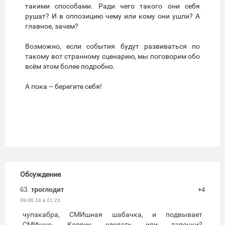
такими способами. Ради чего такого они себя
рушат? И в оппозицию чему или кому они ушли? А
главное, зачем?
Возможно, если события будут развиваться по
такому вот странному сценарию, мы поговорим обо
всём этом более подробно.
А пока – берегите себя!
Обсуждение
63.
троглодит
+4
09.06.18 в 21:23
чупакабра, СМИшная шабачка, и подвывает
СМИшно. Коврик сделать или тапочки?