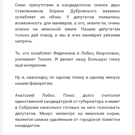
Само присутствие в кандидатском списке двух
ставленников Бориса Дубровского взаимно
ослабляет их обоих. У депутатов появилась
возможность для манёвров, а это, знаете ли, очень
опасно на миасской земле. Нашим депутатам
только дай повод, и мы в этих манёврах увязнем
напрочь.
То, что ослабляет Федечкина и Лобко, безусловно,
усиливает Тонких. И делает нашу Большую гонку
ещё интереснее.
Ну и, навскидку, по одному плюсу и одному минусу
нашим фаворитам.
Анатолий Лобко. Плюс: долго считался
единственной кандидатурой от губернатора и имеет
в Собрании несколько готовых за него голосовать
депутатов. Минус: несмотря на миасские корни,
является самым удалённым от городской повестки
кандидатом.