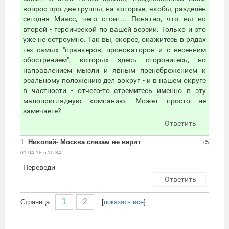
вопрос про две группы, на которые, якобы, разделён
сегодня Миасс, чего стоит... Понятно, что вы во
второй - героической по вашей версии. Только и это
уже не остроумно. Так вы, скорее, окажитесь в рядах
тех самых "пранкеров, провокаторов и с весенним
обострением", которых здесь сторонитесь, но
направлением мысли и явным пренебрежением к
реальному положению дел вокруг - и в нашем округе
в частности - отчего-то стремитесь именно в эту
малоприглядную компанию. Может просто не
замечаете?
Ответить
1.
Николай- Москва слезам не верит
+5
01.04.18 в 10:34
Переведи
Ответить
1
2
Cтраница:
[
показать все
]