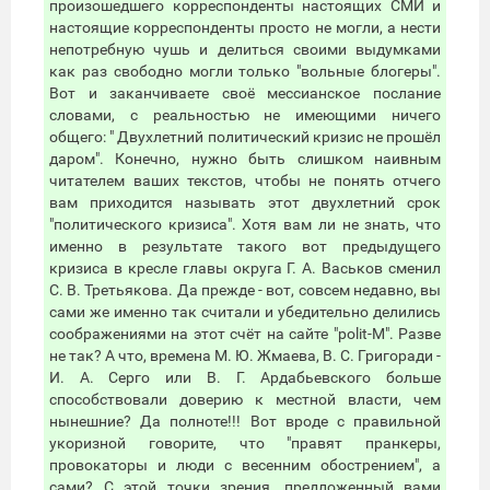
произошедшего корреспонденты настоящих СМИ и
настоящие корреспонденты просто не могли, а нести
непотребную чушь и делиться своими выдумками
как раз свободно могли только "вольные блогеры".
Вот и заканчиваете своё мессианское послание
словами, с реальностью не имеющими ничего
общего: " Двухлетний политический кризис не прошёл
даром". Конечно, нужно быть слишком наивным
читателем ваших текстов, чтобы не понять отчего
вам приходится называть этот двухлетний срок
"политического кризиса". Хотя вам ли не знать, что
именно в результате такого вот предыдущего
кризиса в кресле главы округа Г. А. Васьков сменил
С. В. Третьякова. Да прежде - вот, совсем недавно, вы
сами же именно так считали и убедительно делились
соображениями на этот счёт на сайте "polit-М". Разве
не так? А что, времена М. Ю. Жмаева, В. С. Григоради -
И. А. Серго или В. Г. Ардабьевского больше
способствовали доверию к местной власти, чем
нынешние? Да полноте!!! Вот вроде с правильной
укоризной говорите, что "правят пранкеры,
провокаторы и люди с весенним обострением", а
сами? С этой точки зрения, предложенный вами