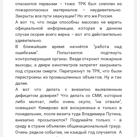
спасаются первыми – тоже. ТРК был слеплен из
пожароопасных материалов – неудивительно.
Закрыты все пути эвакуации? Но это же Россия.
А вот то, что люди способны массово не верить
официальной информации, которая в данном
случае скорее всего верна – вот это действительно
удивительно.
В ближайшее время начнётся "работа над
ошибками". Попытаются подтянуть
контролирующие органы. Везде откроют пожарные
выходы, а двери кинотеатров запретят закрывать
под страхом смерти. Перетряхнут те ТРК, что были
перестроены из промышленных объектов. Ну и так
далее.
А вот что делать с внезапно выявленным
дефицитом доверия? Что делать со СМИ, которые
либо молчат, либо очень скупо, "на отвали",
освещают Кемерово всё воскресенье и только в
понедельник, после визита туда Владимира Путина,
внезапно просыпаются? Подумайте только – в
среду в стране объявлен общенациональный траур.
Очень редкое событие, не каждый год случается. А