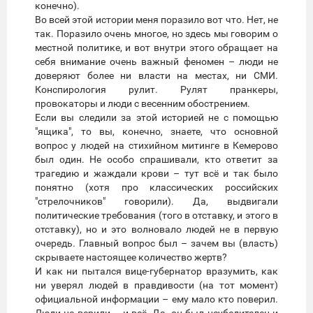
конечно).
Во всей этой истории меня поразило вот что. Нет, не
так. Поразило очень многое, но здесь мы говорим о
местной политике, и вот внутри этого обращает на
себя внимание очень важный феномен – люди не
доверяют более ни власти на местах, ни СМИ.
Конспирология рулит. Рулят пранкеры,
провокаторы и люди с весенним обострением.
Если вы следили за этой историей не с помощью
"ящика", то вы, конечно, знаете, что основной
вопрос у людей на стихийном митинге в Кемерово
был один. Не особо спрашивали, кто ответит за
трагедию и жаждали крови – тут всё и так было
понятно (хотя про классических российских
"стрелочников" говорили). Да, выдвигали
политические требования (того в отставку, и этого в
отставку), но и это волновало людей не в первую
очередь. Главный вопрос был – зачем вы (власть)
скрываете настоящее количество жертв?
И как ни пытался вице-губернатор вразумить, как
ни уверял людей в правдивости (на тот момент)
официальной информации – ему мало кто поверил.