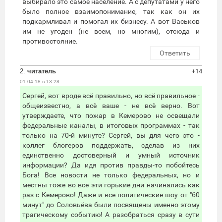
выбирало это самое население. А с депутатами у него
было полное взаимопонимание, так как он их
подкармливал и помогал их бизнесу. А вот Васьков
им не угоден (не всем, но многим), отсюда и
противостояние.
Ответить
2.
читатель
+14
01.04.18 в 13:28
Сергей, вот вроде всё правильно, но всё правильное -
общеизвестно, а всё ваше - не всё верно. Вот
утверждаете, что пожар в Кемерово не освещали
федеральные каналы, в итоговых программах - так
только на 70-й минуте? Сергей, вы для чего это -
коллег блогеров поддержать, сделав из них
единственно достоверный и умный источник
информации? Да идя против правды-то побойтесь
Бога! Все новости не только федеральных, но и
местны тоже во все эти горькие дни начинались как
раз с Кемерово! Даже и все политические шоу от "60
минут" до Соловьёва были посвящены именно этому
трагическому событию! А разобраться сразу в сути