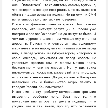
Люди не верили – и всё. Да, он был неубедителен и
очень "пластичен" – то хамил тому самому мужчине,
что потерял в пожаре всех родных, то пытался его
обнять и даже встал на колени. Но ни ему, ни СМИ
из телевизора многие так и не поверили.
И вот этот феномен очень интересен. Нам-то всем
казалось, что институт репутации в России уже
потерян и все всё "схавают", но да не тут-то было. И
чем ниже уровень власти, тем меньше ему склонны
доверять. Потому что считается так: условному
мэру плевать на народ, ему отчитываться не перед
ним, а перед условным губернатором, которому, в
свою очередь, отчитываться перед совсем не
условным президентом. А людям можно врать
бесконечно – они не спросят. Нет у них таких
инструментов, кроме как разве выйти на площадь,
что, замечу, незаконно. Да-да, митинг в Кемерово
незаконен, как и большинство акций памяти в
городах России. Как вам такое?
И вот именно эту проблему кемеровская трагедия
высветила особенно ясно. Ведь про то, что
пожарные инспекторы за деньги подпишут что
угодно, мы и так знали, про то, что охранники