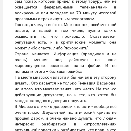
сам пожар, который привел к этому трауру, или не
освещается федеральными телеканалами в
воскресенье или попадает на 70 минуту итоговой
программы с трёхминутным репортажем.
Так вот, к чему я всё это. Мне кажется, всей местной
власти, и нашей в том числе, нужно как-то
осмыслить то, что произошло. Оказывается,
репутация есть, и в критические моменты она
может либо спасти, либо "похоронить".
Страна меняется. Информация (правдивая и не
очень) меняет нас, действует на наше
мироощущение, разжигает наши фобии. И не
понимать этого – большая ошибка.
На месте миасской власти я бы начал в эту сторону
думать. Это касается не только Геннадия Васькова,
но и того, кто мечтает занять его место. Не только
действующих депутатов, но и тех, кто хотел бы
мандат народного доверия получить.
В Миассе с этим - с доверием к власти - вообще всё
очень плохо. Двухлетний политический кризис не
прошёл даром, и очень наивно думать, что людям
интересно разбираться в хитросплетениях
актуальной повестки и разбираться, кто прав, а кто