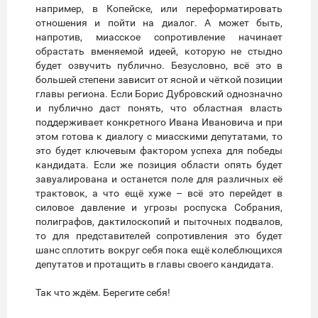
например, в Копейске, или переформатировать
отношения и пойти на диалог. А может быть,
напротив, миасское сопротивление начинает
обрастать вменяемой идеей, которую не стыдно
будет озвучить публично. Безусловно, всё это в
большей степени зависит от ясной и чёткой позиции
главы региона. Если Борис Дубровский однозначно
и публично даст понять, что областная власть
поддерживает конкретного Ивана Ивановича и при
этом готова к диалогу с миасскими депутатами, то
это будет ключевым фактором успеха для победы
кандидата. Если же позиция области опять будет
завуалирована и останется поле для различных её
трактовок, а что ещё хуже – всё это перейдет в
силовое давление и угрозы роспуска Собрания,
полиграфов, дактилоскопий и пыточных подвалов,
то для представителей сопротивления это будет
шанс сплотить вокруг себя пока ещё колеблющихся
депутатов и протащить в главы своего кандидата.
Так что ждём. Берегите себя!