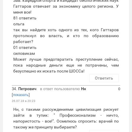
Зав. кафедрой спорта и кандидат биологических наук
Гаттаров отвечает за экономику целого региона. У
меня все!
81 ответить
ольга
так вы найдите хоть одного из тех, кого Гаттаров
протолкнул во власть, и кто по образованию
работает?
01 ответить
силовикам
Может лучше предотвратить преступление сейчас,
пока народные деньги еще не потрачены, чем
безуспешно их искать после ШОССа!
Ответить
34.
Петрович
в ответ пользователю
Нн
0
[
показать
]
26.07.18 в 20:23
Нн, с такими рассуждениями цивилизация рискует
зайти в тупик: " Профессионализм - ничто,
напористость - все!". Осмелюсь спросить: врачей по
такому же принципу выбираете?