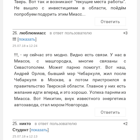
Тверь. Вот так и возникают "текущие места работы".
Не вышло с инвестициями в области, пойдём
попробуем подурить этим Миасс...
Ответить
26.
люблюмиасс
в ответ пользователю
+3
!!!
[
показать
]
25.07.18 в 12:24
!!!, - ну сейчас это модно. Видно есть связи. У нас в
Миассе, с машгородка, многие связаны с
Севастополем. Может парню помогут. Вот наш,
Андрей Орлов, бывший мэр Чебаркуля, жил после
Чебаркуля в Москве, а потом пристроился в
правительство Тверской области. Главное у них есть
желание идти вперед, и это хорошо. Успеха парням из
Миасса. Вот Никитин, внук известного энергетика
автозавода, стал мэром Новгорода.
Ответить
25.
никто
в ответ пользователю
+2
Студент
[
показать
]
25.07.18 в 12:13