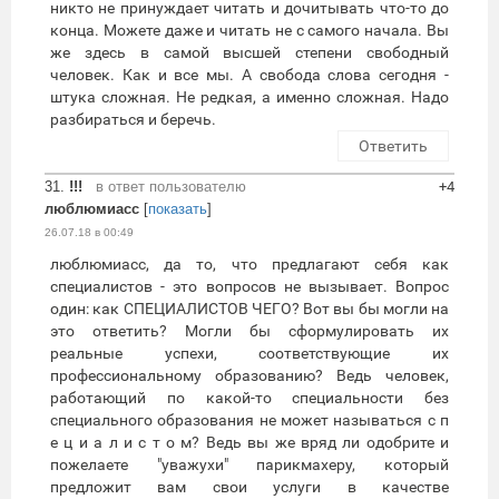
никто не принуждает читать и дочитывать что-то до
конца. Можете даже и читать не с самого начала. Вы
же здесь в самой высшей степени свободный
человек. Как и все мы. А свобода слова сегодня -
штука сложная. Не редкая, а именно сложная. Надо
разбираться и беречь.
Ответить
31.
!!!
в ответ пользователю
+4
люблюмиасс
[
показать
]
26.07.18 в 00:49
люблюмиасс, да то, что предлагают себя как
специалистов - это вопросов не вызывает. Вопрос
один: как СПЕЦИАЛИСТОВ ЧЕГО? Вот вы бы могли на
это ответить? Могли бы сформулировать их
реальные успехи, соответствующие их
профессиональному образованию? Ведь человек,
работающий по какой-то специальности без
специального образования не может называться с п
е ц и а л и с т о м? Ведь вы же вряд ли одобрите и
пожелаете "уважухи" парикмахеру, который
предложит вам свои услуги в качестве