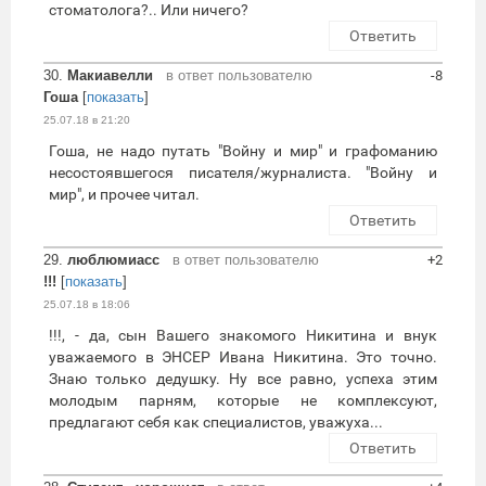
стоматолога?.. Или ничего?
Ответить
30.
Макиавелли
в ответ пользователю
-8
Гоша
[
показать
]
25.07.18 в 21:20
Гоша, не надо путать "Войну и мир" и графоманию
несостоявшегося писателя/журналиста. "Войну и
мир", и прочее читал.
Ответить
29.
люблюмиасс
в ответ пользователю
+2
!!!
[
показать
]
25.07.18 в 18:06
!!!, - да, сын Вашего знакомого Никитина и внук
уважаемого в ЭНСЕР Ивана Никитина. Это точно.
Знаю только дедушку. Ну все равно, успеха этим
молодым парням, которые не комплексуют,
предлагают себя как специалистов, уважуха...
Ответить