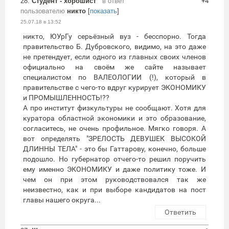
28.
Студент - хорошист
в ответ
+4
пользователю
никто
[
показать
]
25.07.18 в 13:52
никто, ЮУрГу серьёзный вуз - бесспорно. Тогда
правительство Б. Дубровского, видимо, на это даже
не претендует, если одного из главных своих членов
официально на своём же сайте называет
специалистом по ВАЛЕОЛОГИИ (!), который в
правительстве с чего-то вдруг курирует ЭКОНОМИКУ
и ПРОМЫШЛЕННОСТЬ!??
А про институт физкультуры не сообщают. Хотя для
куратора областной экономики и это образование,
согласитесь, не очень профильное. Мягко говоря. А
вот определять "ЗРЕЛОСТЬ ДЕВУШЕК ВЫСОКОЙ
ДЛИННЫ ТЕЛА" - это бы Гаттарову, конечно, больше
подошло. Но губернатор отчего-то решил поручить
ему именно ЭКОНОМИКУ и даже политику тоже. И
чем он при этом руководствовался так же
неизвестно, как и при выборе кандидатов на пост
главы нашего округа...
Ответить