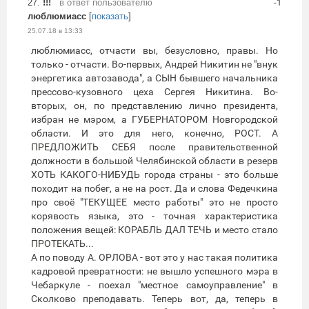
27.
!!!
в ответ пользователю
-1
люблюмиасс
[
показать
]
25.07.18 в 13:33
люблюмиасс, отчасти вы, безусловно, правы. Но
только - отчасти. Во-первых, Андрей Никитин не "внук
энергетика автозавода", а СЫН бывшего начальника
прессово-кузовного цеха Сергея Никитина. Во-
вторых, он, по представлению лично президента,
избран не мэром, а ГУБЕРНАТОРОМ Новгородской
области. И это для него, конечно, РОСТ. А
ПРЕДЛОЖИТЬ СЕБЯ после правительственной
должности в большой Челябинской области в резерв
ХОТЬ КАКОГО-НИБУДЬ города страны - это больше
походит на побег, а не на рост. Да и слова Федечкина
про своё "ТЕКУЩЕЕ место работы" это не просто
корявость языка, это - точная характеристика
положения вещей: КОРАБЛЬ ДАЛ ТЕЧЬ и место стало
ПРОТЕКАТЬ...
А по поводу А. ОРЛОВА - вот это у нас такая политика
кадровой превратности: не вышло успешного мэра в
Чебаркуле - поехал "местное самоуправление" в
Сколково преподавать. Теперь вот, да, теперь в