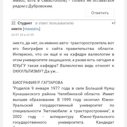
Миасс, хоть в Севастополь) - только не оставаться
рядом с Дубровским.
Ответить
22.
Студент
в ответ пользователю
+1
никто
[
показать
]
24.07.18 в 21:05
никто, да нет, он именно авто- тракторостроитель вот
его биография с сайта правительства области.
Интересно, что он ещё и на кафедре валеологии в
этом университете защищался, а разве есть сегодня в
ЮУрГУ такая кафедра? Валеологию ведь относят к
ОККУЛЬТИЗМУ? Да уж...
БИОГРАФИЯ Р. ГАТТАРОВА
"Родился 9 января 1977 года в селе Большой Куяш
Кунашакского района Челябинской области. Имеет
высшее образование. В 1999 году окончил Южно-
Уральский государственный университет по
специальности "Автомобиле- и тракторостроение", в
2002 году - аспирантуру Южно-Уральского
государственного университета. Кандидат