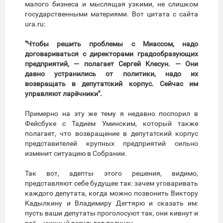
малого бизнеса и мыслящая узкими, не слишком
государственными материями. Вот цитата с сайта
ura.ru:
"Чтобы решить проблемы с Миассом, надо
договариваться с директорами градообразующих
предприятий, — полагает Сергей Клесун. — Они
давно устранились от политики, надо их
возвращать в депутатский корпус. Сейчас им
управляют ларёчники".
Примерно на эту же тему я недавно поспорил в
Фейсбуке с Тадием Уминским, который также
полагает, что возвращение в депутатский корпус
представителей крупных предприятий сильно
изменит ситуацию в Собрании.
Так вот, адепты этого решения, видимо,
представляют себе будущее так: зачем уговаривать
каждого депутата, когда можно позвонить Виктору
Кадылкину и Владимиру Дегтярю и сказать им:
пусть ваши депутаты проголосуют так, они кивнут и