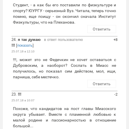
Студент, - а как бы его поставили по физкультуре и
спорту? ЮУРГУ - серьезный Вуз. Читала, теперь точно
помню, еще поищу - он окончил сначала Институт
Физкультуры, что на Плеханова.
Ответить
24.
я так думаю
в ответ пользователю
+8
!!!
[
показать
]
25.07.18 в 12:10
!!!, может это не Федечкин не хочет оставаться с
Дубровским, а наоборот? Сослать в Миасс не
получилось, но показал сим действом, мол, ищи,
парниша, себе местечко.
Ответить
23.
!!!
-2
25.07.18 в 10:07
Похоже, что кандидатов на пост главы Миасского
округа убывает. Вместе с пламенной любовью к
малой родине и пассионарностью в отношение
большой...