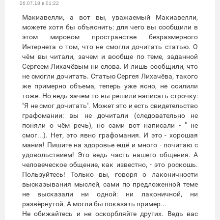
26.07.18 в 01:22
Макиавелли, а вот вы, уважаемый Макиавелли,
можете хотя бы объяснить: для чего вы сообщили в
этом мировом пространстве безразмерного
Интернета о том, что не смогли дочитать статью. О
чём вы читали, зачем и вообще по теме, заданной
Сергеем Лихачёвым ни слова. И лишь сообщили, что
не смогли дочитать. Статью Сергея Лихачёва, такого
же примерно объема, теперь уже ясно, не осилили
тоже. Но ведь зачем-то вы решили написать строчку:
"Я не смог дочитать". Может это и есть свидетельство
графомании: вы не дочитали (следовательно не
поняли о чём речь), но сами вот написали - " не
смог...). Нет, это явно графомания. И это - хорошая
мания! Пишите на здоровье ещё и много - почитаю с
удовольствием! Это ведь часть нашего общения. А
человеческое общение, как известно, - это роскошь.
Пользуйтесь! Только вы, говоря о лаконичности
высказывания мыслей, сами по предложенной теме
не высказали ни одной: ни лаконичной, ни
развёрнутой. А могли бы показать пример...
Не обижайтесь и не оскорбляйте других. Ведь вас