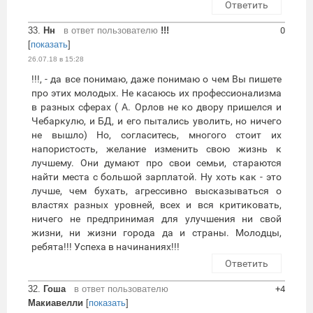
Ответить
33.
Нн
в ответ пользователю
!!!
0
[
показать
]
26.07.18 в 15:28
!!!, - да все понимаю, даже понимаю о чем Вы пишете
про этих молодых. Не касаюсь их профессионализма
в разных сферах ( А. Орлов не ко двору пришелся и
Чебаркулю, и БД, и его пытались уволить, но ничего
не вышло) Но, согласитесь, многого стоит их
напористость, желание изменить свою жизнь к
лучшему. Они думают про свои семьи, стараются
найти места с большой зарплатой. Ну хоть как - это
лучше, чем бухать, агрессивно высказываться о
властях разных уровней, всех и вся критиковать,
ничего не предпринимая для улучшения ни свой
жизни, ни жизни города да и страны. Молодцы,
ребята!!! Успеха в начинаниях!!!
Ответить
32.
Гоша
в ответ пользователю
+4
Макиавелли
[
показать
]