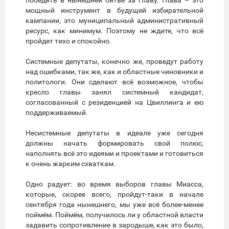
победить в нынешней битве за главу. Глава – это
мощный инструмент в будущей избирательной
кампании, это муниципальный административный
ресурс, как минимум. Поэтому не ждите, что всё
пройдет тихо и спокойно.
Системные депутаты, конечно же, проведут работу
над ошибками, так же, как и областные чиновники и
политологи. Они сделают всё возможное, чтобы
кресло главы занял системный кандидат,
согласованный с резиденцией на Цвиллинга и ею
поддерживаемый.
Несистемные депутаты в идеале уже сегодня
должны начать формировать свой полюс,
наполнять всё это идеями и проектами и готовиться
к очень жарким схваткам.
Одно радует: во время выборов главы Миасса,
которые, скорее всего, пройдут-таки в начале
сентября года нынешнего, мы уже всё более-менее
поймём. Поймём, получилось ли у областной власти
задавить сопротивление в зародыше, как это было,