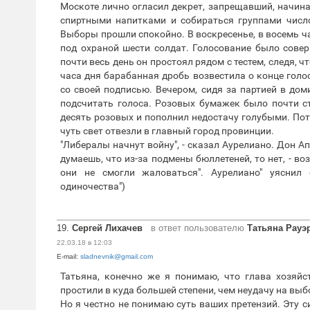
Москоте лично огласил декрет, запрещавший, начиная
спиртными напитками и собираться группами число
Выборы прошли спокойно. В воскресенье, в восемь ч
под охраной шести солдат. Голосование было совер
почти весь день он простоял рядом с тестем, следя, 
часа дня барабанная дробь возвестила о конце голо
со своей подписью. Вечером, сидя за партией в дом
подсчитать голоса. Розовых бумажек было почти ст
десять розовых и пополнил недостачу голубыми. По
чуть свет отвезли в главный город провинции.
"Либералы начнут войну", - сказал Аурелиано. Дон А
думаешь, что из-за подмены бюллетеней, то нет, - во
они не смогли жаловаться". Аурелиано" уяснил 
одиночества")
19.
Сергей Лихачев
в ответ пользователю
Татьяна Рауэ
22.03.18 в 12:03
E-mail:
sladnevnik@gmail.com
Татьяна, конечно же я понимаю, что глава хозяй
простили в куда большей степени, чем неудачу на выб
Но я честно не понимаю суть ваших претензий. Эту с