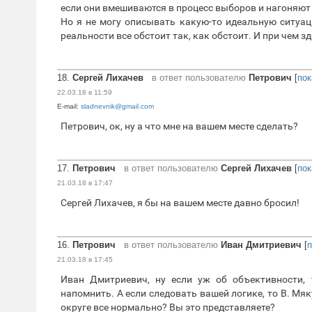
если они вмешиваются в процесс выборов и нагоняют 
Но я не могу описывать какую-то идеальную ситуац
реальности все обстоит так, как обстоит. И при чем з
18.
Сергей Лихачев
в ответ пользователю
Петрович
[
пок
22.03.18 в 11:59
E-mail:
sladnevnik@gmail.com
Петрович, ок, ну а что мне на вашем месте сделать?
17.
Петрович
в ответ пользователю
Сергей Лихачев
[
пок
21.03.18 в 17:47
Сергей Лихачев, я бы на вашем месте давно бросил!
16.
Петрович
в ответ пользователю
Иван Дмитриевич
[
п
21.03.18 в 17:45
Иван Дмитриевич, ну если уж об объективности, 
напомнить. А если следовать вашей логике, то В. Мяк
округе все нормально? Вы это представляете?