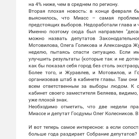
на 4% ниже, чем в среднем по региону.
Вторая плохая новость: в конце февраля б
выяснилось, что Миасс – самая проблемн
предстоящих выборов. Недоработали глава и 
Именно поэтому сюда был направлен "деса
можно назвать депутатов Законодательно
Мотовилова, Олега Голикова и Александра Ж
неделю, пытаясь спасти ситуацию. Если им
улучшить результаты (которые так и не дотя
как бы показал себя город без столь экстрао
Более того, и Журавлев, и Мотовилов, и Г
организовав штаб в кабинете главы. Там они
всем ответственным за выборы людом. К с
кабинет своего заместителя Беляева, видимо,
уже плохой знак.
Необходимо отметить, что две недели пр
Миассе и депутат Госдумы Олег Колесников. В 
И вот теперь самое интересное: а если сопос
больше года раздирает Собрание депутатов? 