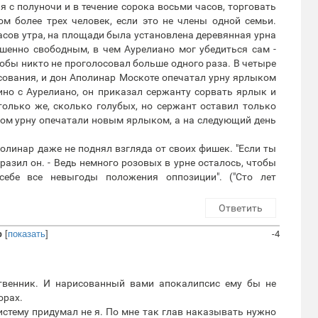
 с полуночи и в течение сорока восьми часов, торговать
м более трех человек, если это не члены одной семьи.
асов утра, на площади была установлена деревянная урна
шенно свободным, в чем Аурелиано мог убедиться сам -
чтобы никто не проголосовал больше одного раза. В четыре
сования, и дон Аполинар Москоте опечатал урну ярлыком
ино с Аурелиано, он приказал сержанту сорвать ярлык и
олько же, сколько голубых, но сержант оставил только
том урну опечатали новым ярлыком, а на следующий день
полинар даже не поднял взгляда от своих фишек. "Если ты
зразил он. - Ведь немного розовых в урне осталось, чтобы
себе все невыгоды положения оппозиции". ("Сто лет
Ответить
р
[
показать
]
-4
ственник. И нарисованный вами апокалипсис ему бы не
орах.
истему придумал не я. По мне так глав наказывать нужно