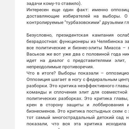
задачи кому-то ставило).
Интересен еще один факт: именно оппозиц
доставляющие избирателей на выборы. О
контролируемые "турбазовскими" друзьями гла
Безусловно, президентская кампания осл
безрадостная: функционеры из Челябинска за
все политические и бизнес-элиты Миасса – 
Васьков же вот уже два с половиной года ник
идет на диалог с представителями элит,
непреодолимые противоречия.
Что в итоге? Выборы показали – оппозици
Оппозиция шагает в ногу с федеральным цент
разборки. Это критика неэффективного глав
команды и сплочения элит для совместной 
политических разборках. Это критика глав
крен в сторону защиты и лоббирования и
бизнесменов. Это критика постыдных схем 
тот самый многострадальный детский сад н
показали, что вся эта критика исходила