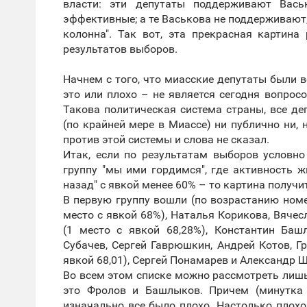
власти: эти депутаты поддерживают Вась
эффективные; а те Васькова не поддерживают,
колонна". Так вот, эта прекрасная картин
результатов выборов.
Начнем с того, что миасские депутаты были 
это или плохо – не является сегодня вопрос
Такова политическая система страны, все де
(по крайней мере в Миассе) ни публично ни, 
против этой системы и слова не сказал.
Итак, если по результатам выборов условно
группу "мы ими гордимся", где активность ж
назад" с явкой менее 60% – то картина получ
В первую группу вошли (по возрастанию номе
место с явкой 68%), Наталья Корикова, Вячес
(1 место с явкой 68,28%), Константин Баш
Субачев, Сергей Гаврюшкин, Андрей Котов, Г
явкой 68,01), Сергей Понамарев и Александр 
Во всем этом списке можно рассмотреть лиш
это Фролов и Башлыков. Причем (минутка
изначально все было плохо. Настолько плох