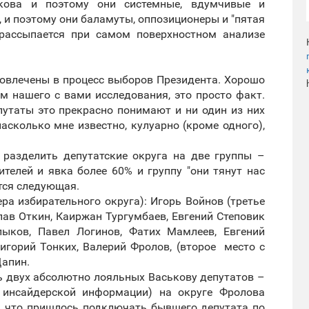
кова и поэтому они системные, вдумчивые и
 и поэтому они баламуты, оппозиционеры и "пятая
а рассыпается при самом поверхностном анализе
вовлечены в процесс выборов Президента. Хорошо
ом нашего с вами исследования, это просто факт.
путаты это прекрасно понимают и ни один из них
насколько мне известно, кулуарно (кроме одного),
 разделить депутатские округа на две группы –
ителей и явка более 60% и группу "они тянут нас
ится следующая.
ра избирательного округа): Игорь Войнов (третье
лав Откин, Каиржан Тургумбаев, Евгений Степовик
лыков, Павел Логинов, Фатих Мамлеев, Евгений
ригорий Тонких, Валерий Фролов, (второе место с
Щапин.
ь двух абсолютно лояльных Васькову депутатов –
 инсайдерской информации) на округе Фролова
о, что пришлось подключать бывшего депутата по