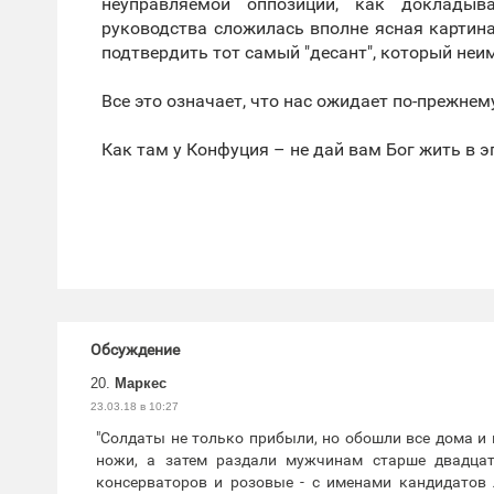
неуправляемой оппозиции, как докладыв
руководства сложилась вполне ясная картина,
подтвердить тот самый "десант", который не
Все это означает, что нас ожидает по-прежнем
Как там у Конфуция – не дай вам Бог жить в э
Обсуждение
20.
Маркес
23.03.18 в 10:27
"Солдаты не только прибыли, но обошли все дома и
ножи, а затем раздали мужчинам старше двадцат
консерваторов и розовые - с именами кандидатов 