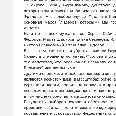
17 округу Оксану Бурундукову, действую
авторитетом и смогла мобилизовать жителей.
Фролова. Но, в любом случае, Фролов и Ба
основная масса "лидеров, которыми мы го
депутаты.
Ну а вот список аутсайдеров: Сергей Собин
Федоров, Марат Шакиров, Елена Семенова, Ил
Виктор Голяновский, Станислав Сидоров.
Вот в этом списке, если убрать фамилии Бер
баланс в отношении лояльных Фролова и Башл
тех депутатов, что оказывают Васькову осн
Васькова" или лояльными.
Другими словами, эти выборы показали следую
являются несистемными в масштабах региона
вертикали власти, правильно понимая и пров
несистемности, в оппозиционности и неконст
в том числе упорно пытаясь донести сию мыс
Результаты выборов показали обратное: те,
проявили себя как политические менеджеры,
поставленные руководством федеральным, о