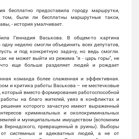
ия бесплатно предоставила городу маршрутки,
 том, были ли бесплатны маршрутные такси,
вы, - история умалчивает.
абила Геннадия Васькова. В общем-то картина
 одну неделю смогли объединить всех депутатов,
пусть и под конкретную задачу, но ведь смогли.
ак не может выйти из режима "я - царь горы", не
 что еще больше разделяет людей и рождает
онная команда более слаженная и эффективная.
ром и критика работы Васькова – не местечковые
ы, который вместо формирования работоспособной
работы на благо жителей, увяз в конфликтах и
ы, решения которого зачастую имеют выраженный
нтересов криминальных и околокриминальных
с землей и муниципальным имуществом (вспомним
а Вернадского, превращенный в руины). Выборы
 от системных и адекватных людей, а не от