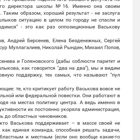
щего директора школы №16. Именно она своим
 Таким образом, хороший результат - не заслуга
шлыков ситуацию в целом по городу не спасли и
рдимся" - это как раз оппозиционные Васькову
ов, Андрей Берсенев, Елена Безденежных, Сергей
сур Муллагалиев, Николай Рындин, Михаил Попов,
сенева и Голяновского (дабы соблюсти паритет и
ыкова, как говорится "два на два"), мы и видим
овную поддержку, тех самых, что называют "пул
щее: те, кто критикует работу Васькова вовсе не
льной или федеральной повестки. Они работают в
одя на местах политику центра. А ведь именно в
руктивности их постоянно укоряла администрация,
ль до областных чиновников.
 кто Васькова поддерживает – в массе своей не
 как единая команда, способная решать задачи,
бластным и местным (если оно вообще какие-то