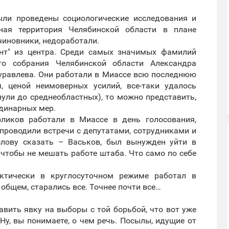
ыли проведены социологические исследования и
ая территория Челябинской области в плане
чиновники, недоработали.
нт" из центра. Среди самых значимых фамилий
го собрания Челябинской области Александра
уравлева. Они работали в Миассе всю последнюю
, ценой неимоверных усилий, все-таки удалось
нули до среднеобластных), то можно представить,
рдинарных мер.
оликов работали в Миассе в день голосования,
 проводили встречи с депутатами, сотрудниками и
лову сказать – Васьков, был вынужден уйти в
 чтобы не мешать работе штаба. Что само по себе
актически в круглосуточном режиме работал в
общем, старались все. Точнее почти все…
тавить явку на выборы с той борьбой, что вот уже
Ну, вы понимаете, о чем речь. Посылы, идущие от