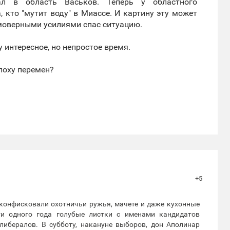
ал в область Васьков. Теперь у областного
 кто "мутит воду" в Миассе. И картину эту может
имоверными усилиями спас ситуацию.
у интересное, но непростое время.
поху перемен?
+5
 конфисковали охотничьи ружья, мачете и даже кухонные
и одного года голубые листки с именами кандидатов
либералов. В субботу, накануне выборов, дон Аполинар