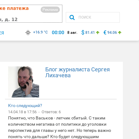
Реклама
$
€
00:00
+16.9 °C
ЕЯ
8 авг.
81.41
94.06
Блог журналиста Сергея
Лихачева
Кто следующий?
14.04.18 в 17:56 - Ответов: 6
Понятно, что Васьков - летчик сбитый. С таким
количеством негатива от политики до уголовки
перспектив для главы у него нет. Но теперь важно
понять что дальше? Кто будет следующшим