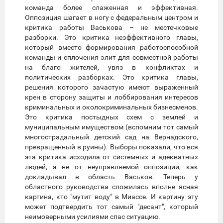
команда более слаженная и эффективная.
Оппозиция шагает в ногу с федеральным центром и
критика работы Васькова – не местечковые
разборки. Это критика неэффективного главы,
который вместо формирования работоспособной
команды и сплочения элит для совместной работы
на благо жителей, увяз в конфликтах и
политических разборках. Это критика главы,
решения которого зачастую имеют выраженный
крен в сторону защиты и лоббирования интересов
криминальных и околокриминальных бизнесменов.
Это критика постыдных схем с землей и
муниципальным имуществом (вспомним тот самый
многострадальный детский сад на Вернадского,
превращенный в руины). Выборы показали, что вся
эта критика исходила от системных и адекватных
людей, а не от неуправляемой оппозиции, как
докладывал в область Васьков. Теперь у
областного руководства сложилась вполне ясная
картина, кто "мутит воду" в Миассе. И картину эту
может подтвердить тот самый "десант", который
неимоверными усилиями спас ситуацию.