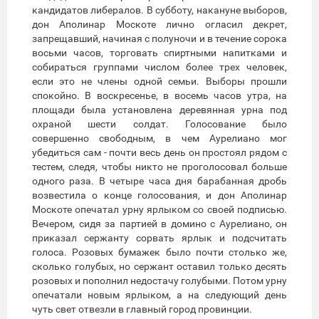
кандидатов либералов. В субботу, накануне выборов,
дон Аполинар Москоте лично огласил декрет,
запрещавший, начиная с полуночи и в течение сорока
восьми часов, торговать спиртными напитками и
собираться группами числом более трех человек,
если это не члены одной семьи. Выборы прошли
спокойно. В воскресенье, в восемь часов утра, на
площади была установлена деревянная урна под
охраной шести солдат. Голосование было
совершенно свободным, в чем Аурелиано мог
убедиться сам - почти весь день он простоял рядом с
тестем, следя, чтобы никто не проголосовал больше
одного раза. В четыре часа дня барабанная дробь
возвестила о конце голосования, и дон Аполинар
Москоте опечатал урну ярлыком со своей подписью.
Вечером, сидя за партией в домино с Аурелиано, он
приказал сержанту сорвать ярлык и подсчитать
голоса. Розовых бумажек было почти столько же,
сколько голубых, но сержант оставил только десять
розовых и пополнил недостачу голубыми. Потом урну
опечатали новым ярлыком, а на следующий день
чуть свет отвезли в главный город провинции.