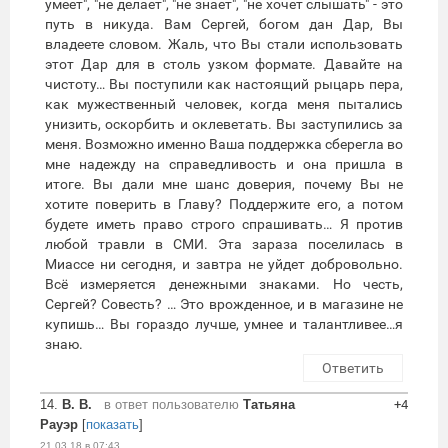
умеет", "не делает", "не знает", "не хочет слышать" - это
путь в никуда. Вам Сергей, богом дан Дар, Вы
владеете словом. Жаль, что Вы стали использовать
этот Дар для в столь узком формате. Давайте на
чистоту… Вы поступили как настоящий рыцарь пера,
как мужественный человек, когда меня пытались
унизить, оскорбить и оклеветать. Вы заступились за
меня. Возможно именно Ваша поддержка сберегла во
мне надежду на справедливость и она пришла в
итоге. Вы дали мне шанс доверия, почему Вы не
хотите поверить в Главу? Поддержите его, а потом
будете иметь право строго спрашивать… Я против
любой травли в СМИ. Эта зараза поселилась в
Миассе ни сегодня, и завтра не уйдет добровольно.
Всё измеряется денежными знаками. Но честь,
Сергей? Совесть? … Это врожденное, и в магазине не
купишь… Вы гораздо лучше, умнее и талантливее…я
знаю.
Ответить
14.
В. В.
в ответ пользователю
Татьяна
+4
Рауэр
[
показать
]
21.03.18 в 07:43