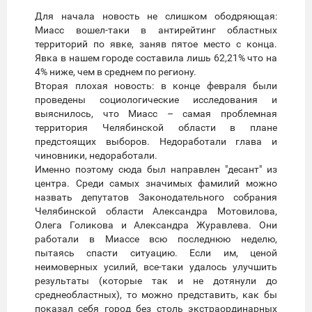
Для начала новость не слишком ободряющая:
Миасс вошел-таки в антирейтинг областных
территорий по явке, заняв пятое место с конца.
Явка в нашем городе составила лишь 62,21% что на
4% ниже, чем в среднем по региону.
Вторая плохая новость: в конце февраля были
проведены социологические исследования и
выяснилось, что Миасс – самая проблемная
территория Челябинской области в плане
предстоящих выборов. Недоработали глава и
чиновники, недоработали.
Именно поэтому сюда был направлен "десант" из
центра. Среди самых значимых фамилий можно
назвать депутатов Законодательного собрания
Челябинской области Александра Мотовилова,
Олега Голикова и Александра Журавлева. Они
работали в Миассе всю последнюю неделю,
пытаясь спасти ситуацию. Если им, ценой
неимоверных усилий, все-таки удалось улучшить
результаты (которые так и не дотянули до
среднеобластных), то можно представить, как бы
показал себя город без столь экстраординарных