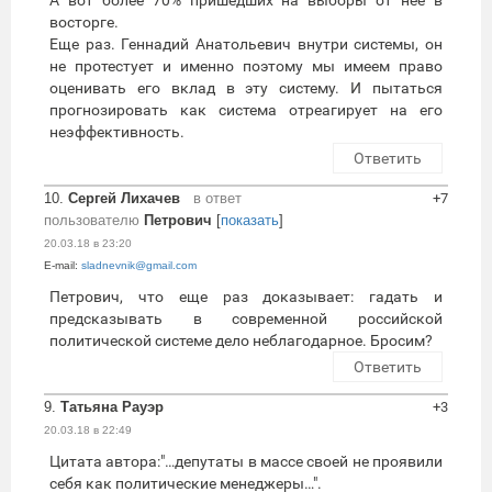
А вот более 70% пришедших на выборы от нее в
восторге.
Еще раз. Геннадий Анатольевич внутри системы, он
не протестует и именно поэтому мы имеем право
оценивать его вклад в эту систему. И пытаться
прогнозировать как система отреагирует на его
неэффективность.
Ответить
10.
Сергей Лихачев
в ответ
+7
пользователю
Петрович
[
показать
]
20.03.18 в 23:20
E-mail:
sladnevnik@gmail.com
Петрович, что еще раз доказывает: гадать и
предсказывать в современной российской
политической системе дело неблагодарное. Бросим?
Ответить
9.
Татьяна Рауэр
+3
20.03.18 в 22:49
Цитата автора:"…депутаты в массе своей не проявили
себя как политические менеджеры…".