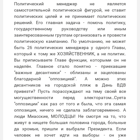
Политический менеджер не является
самостоятельной политической фигурой, не ставит
политических целей и не принимает политических
решений. Его главная задача - помочь политику,
государственному руководству или иным
заинтересованным группам организовать и провести
политическую кампанию. По умолчанию, не может
быть 26 политических менеджера у одного Главы,
который к тому же ХОЗЯЙСТВЕННИК, а не политик.
Вы приписываете Главе функции, которыми он не
наделён. Главное стало понятно - приехавшие
"важные десантники" - облизаны и зацелованы
благодарной "оппозицией". А можно этих
десантников на городской пляж в День ВДВ
привезти? Пусть порассуждают на тему своей все
могущественности перед электоратом…Суета
"оппозиции" как раз от того и была, что эта самая
оппозиция, ничего не сделала заблаговременно. А
люди Миасские, МОЛОДЦЫ! Не смотря на то, что
живут в нищете большая половина города, больные
да хромые, пришли и выбрали Президента. Если
человек не хочет идти на выборы - он уже