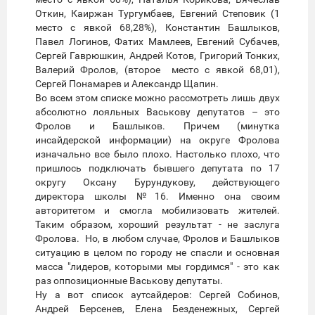
Откин, Каиржан Тургумбаев, Евгений Степовик (1
место с явкой 68,28%), Константин Башлыков,
Павел Логинов, Фатих Мамлеев, Евгений Субачев,
Сергей Гаврюшкин, Андрей Котов, Григорий Тонких,
Валерий Фролов, (второе место с явкой 68,01),
Сергей Понамарев и Александр Щапин.
Во всем этом списке можно рассмотреть лишь двух
абсолютно лояльных Васькову депутатов – это
Фролов и Башлыков. Причем (минутка
инсайдерской информации) на округе Фролова
изначально все было плохо. Настолько плохо, что
пришлось подключать бывшего депутата по 17
округу Оксану Бурундукову, действующего
директора школы №16. Именно она своим
авторитетом и смогла мобилизовать жителей.
Таким образом, хороший результат - не заслуга
Фролова. Но, в любом случае, Фролов и Башлыков
ситуацию в целом по городу не спасли и основная
масса "лидеров, которыми мы гордимся" - это как
раз оппозиционные Васькову депутаты.
Ну а вот список аутсайдеров: Сергей Собинов,
Андрей Берсенев, Елена Безденежных, Сергей