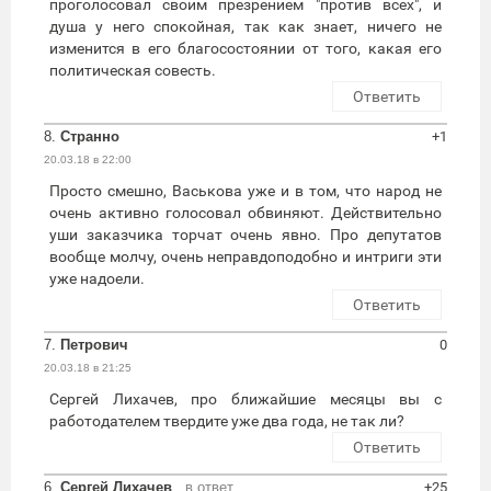
проголосовал своим презрением "против всех", и
душа у него спокойная, так как знает, ничего не
изменится в его благосостоянии от того, какая его
политическая совесть.
Ответить
8.
Странно
+1
20.03.18 в 22:00
Просто смешно, Васькова уже и в том, что народ не
очень активно голосовал обвиняют. Действительно
уши заказчика торчат очень явно. Про депутатов
вообще молчу, очень неправдоподобно и интриги эти
уже надоели.
Ответить
7.
Петрович
0
20.03.18 в 21:25
Сергей Лихачев, про ближайшие месяцы вы с
работодателем твердите уже два года, не так ли?
Ответить
6.
Сергей Лихачев
в ответ
+25