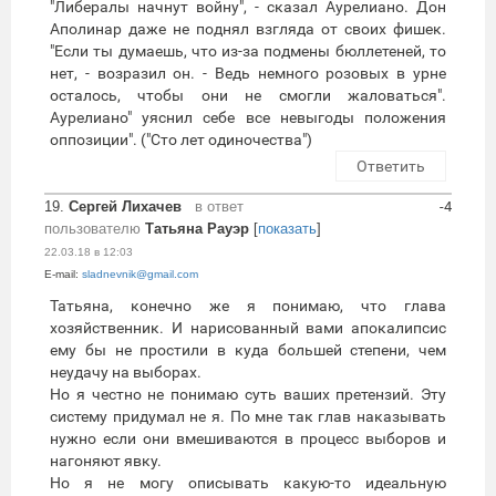
"Либералы начнут войну", - сказал Аурелиано. Дон
Аполинар даже не поднял взгляда от своих фишек.
"Если ты думаешь, что из-за подмены бюллетеней, то
нет, - возразил он. - Ведь немного розовых в урне
осталось, чтобы они не смогли жаловаться".
Аурелиано" уяснил себе все невыгоды положения
оппозиции". ("Сто лет одиночества")
Ответить
19.
Сергей Лихачев
в ответ
-4
пользователю
Татьяна Рауэр
[
показать
]
22.03.18 в 12:03
E-mail:
sladnevnik@gmail.com
Татьяна, конечно же я понимаю, что глава
хозяйственник. И нарисованный вами апокалипсис
ему бы не простили в куда большей степени, чем
неудачу на выборах.
Но я честно не понимаю суть ваших претензий. Эту
систему придумал не я. По мне так глав наказывать
нужно если они вмешиваются в процесс выборов и
нагоняют явку.
Но я не могу описывать какую-то идеальную