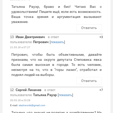
Татьяна Рауэр, браво и бис! Читаю Вас с
удовольствием! Пишите ещё, если есть возможность.
Ваша точка зрения и аргументация вызывают
уважение.
Ответить
13.
Иван Дмитриевич
в ответ
+3
пользователю
Петрович
[
показать
]
21.03.18 в 07:27
Петрович, чтобы быть объективными, давайте
признаем, что на округе депутата Степовика явка
была самая высокая в городе. То есть человек,
несмотря на то, что в "горы лазил", отработал и
поднял людей на выборы.
Ответить
12.
Сергей Лихачев
в ответ
+7
пользователю
Татьяна Рауэр
[
показать
]
20.03.18 в 23:29
E-mail:
sladnevnik@gmail.com
Татьяна, что значит не политик а хозяйственник? На