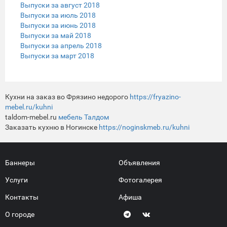
Выпуски за август 2018
Выпуски за июль 2018
Выпуски за июнь 2018
Выпуски за май 2018
Выпуски за апрель 2018
Выпуски за март 2018
Кухни на заказ во Фрязино недорого
https://fryazino-
mebel.ru/kuhni
taldom-mebel.ru
мебель Талдом
Заказать кухню в Ногинске
https://noginskmeb.ru/kuhni
Баннеры
Объявления
Услуги
Фотогалерея
Контакты
Афиша
О городе