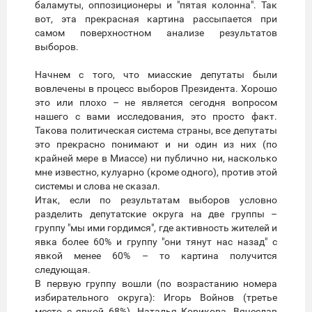
баламуты, оппозиционеры и "пятая колонна". Так
вот, эта прекрасная картина рассыпается при
самом поверхностном анализе результатов
выборов.
Начнем с того, что миасские депутаты были
вовлечены в процесс выборов Президента. Хорошо
это или плохо – не является сегодня вопросом
нашего с вами исследования, это просто факт.
Такова политическая система страны, все депутаты
это прекрасно понимают и ни один из них (по
крайней мере в Миассе) ни публично ни, насколько
мне известно, кулуарно (кроме одного), против этой
системы и слова не сказал.
Итак, если по результатам выборов условно
разделить депутатские округа на две группы –
группу "мы ими гордимся", где активность жителей и
явка более 60% и группу "они тянут нас назад" с
явкой менее 60% – то картина получится
следующая.
В первую группу вошли (по возрастанию номера
избирательного округа): Игорь Войнов (третье
место с явкой 68%), Наталья Корикова, Вячеслав