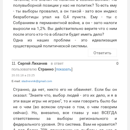
полувыборной позиции у нас не политик? То есть ему
- ты выборы провалил, а он такой - зато вон индекс
безработицы упал на 0,4 пункта. Ему - ты с
Собранием в перманентной войне, а он - зато налоги
выросли на 1,2%. Вы действительно верите что с ним
после этого кто-то в области будет иметь дело?
Одна из наших проблем - это идеализация
существующей политической системы.
Ответить
11.
Сергей Лихачев
в ответ
0
пользователю
Странно
[
показать
]
20.03.18 в 23:25
E-mail:
sladnevnik@gmail.com
Странно, да нет, никто его не обвиняет. Если бы он
сказал: "Знаете что, выбор людей - это их дело, и я в
эти ваши игры не играю", то и нам говорить было бы
не о чем (во всяком случае о том, о чем говорим
сейчас). Но, внезапно, все главы у нас ВСЕГДА
ответственны за выборы регионального и
федерального уровня. Это система. Вам не нравится?