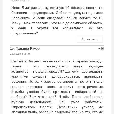
21.03.18 в 17:45
Иван Дмитриевич, ну если уж об объективности, то
Степовик - председатель Собрания депутатов, смею
напомнить. А если следовать вашей логике, то В.
Мякуш может заявить, что мне до лампочки область,
у меня в округе все нормально? Вы это
представляете?
Ответить
15.
Татьяна Рауэр
+10
21.03.18 в 08:36
Сергей, а Вы реально не знали, что в первую очередь
глава - это руководитель, лицо, ведущее
хозяйственные дела города?!? Да, ему надо владеть
умениями слушать, договариваться, принимать
решения. Но если завтра остановятся котельные, в
кранах исчезнет вода, скрадут электрические
столбы, удобно будет пригласить избирателей на
выборы? Вам что надо? Чтобы Глава изображал
бурную деятельность, или умел работать?
Определитесь, Сергей. Десантники уехала, их
звездная пыль, осела на лацканах только тех, кто их