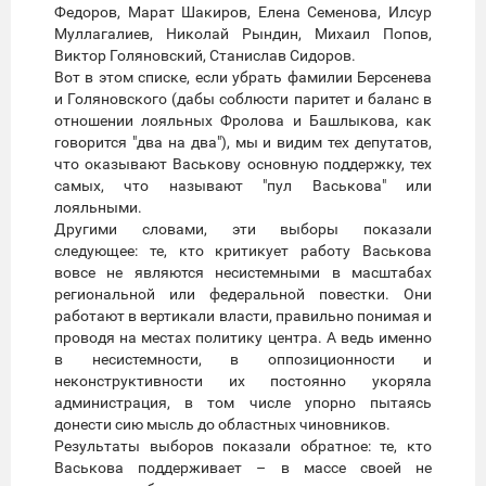
Федоров, Марат Шакиров, Елена Семенова, Илсур
Муллагалиев, Николай Рындин, Михаил Попов,
Виктор Голяновский, Станислав Сидоров.
Вот в этом списке, если убрать фамилии Берсенева
и Голяновского (дабы соблюсти паритет и баланс в
отношении лояльных Фролова и Башлыкова, как
говорится "два на два"), мы и видим тех депутатов,
что оказывают Васькову основную поддержку, тех
самых, что называют "пул Васькова" или
лояльными.
Другими словами, эти выборы показали
следующее: те, кто критикует работу Васькова
вовсе не являются несистемными в масштабах
региональной или федеральной повестки. Они
работают в вертикали власти, правильно понимая и
проводя на местах политику центра. А ведь именно
в несистемности, в оппозиционности и
неконструктивности их постоянно укоряла
администрация, в том числе упорно пытаясь
донести сию мысль до областных чиновников.
Результаты выборов показали обратное: те, кто
Васькова поддерживает – в массе своей не