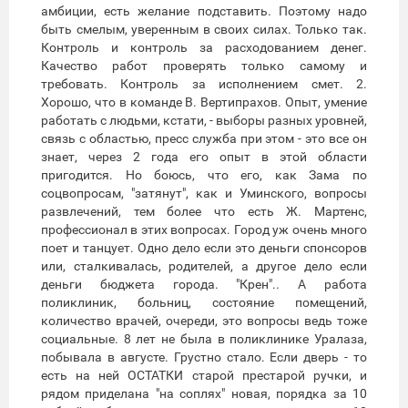
амбиции, есть желание подставить. Поэтому надо
быть смелым, уверенным в своих силах. Только так.
Контроль и контроль за расходованием денег.
Качество работ проверять только самому и
требовать. Контроль за исполнением смет. 2.
Хорошо, что в команде В. Вертипрахов. Опыт, умение
работать с людьми, кстати, - выборы разных уровней,
связь с областью, пресс служба при этом - это все он
знает, через 2 года его опыт в этой области
пригодится. Но боюсь, что его, как Зама по
соцвопросам, "затянут", как и Уминского, вопросы
развлечений, тем более что есть Ж. Мартенс,
профессионал в этих вопросах. Город уж очень много
поет и танцует. Одно дело если это деньги спонсоров
или, сталкивалась, родителей, а другое дело если
деньги бюджета города. "Крен".. А работа
поликлиник, больниц, состояние помещений,
количество врачей, очереди, это вопросы ведь тоже
социальные. 8 лет не была в поликлинике Уралаза,
побывала в августе. Грустно стало. Если дверь - то
есть на ней ОСТАТКИ старой престарой ручки, и
рядом приделана "на соплях" новая, порядка за 10