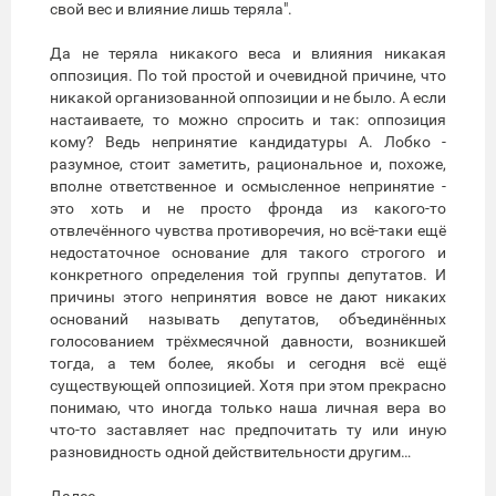
свой вес и влияние лишь теряла".
Да не теряла никакого веса и влияния никакая
оппозиция. По той простой и очевидной причине, что
никакой организованной оппозиции и не было. А если
настаиваете, то можно спросить и так: оппозиция
кому? Ведь непринятие кандидатуры А. Лобко -
разумное, стоит заметить, рациональное и, похоже,
вполне ответственное и осмысленное непринятие -
это хоть и не просто фронда из какого-то
отвлечённого чувства противоречия, но всё-таки ещё
недостаточное основание для такого строгого и
конкретного определения той группы депутатов. И
причины этого непринятия вовсе не дают никаких
оснований называть депутатов, объединённых
голосованием трёхмесячной давности, возникшей
тогда, а тем более, якобы и сегодня всё ещё
существующей оппозицией. Хотя при этом прекрасно
понимаю, что иногда только наша личная вера во
что-то заставляет нас предпочитать ту или иную
разновидность одной действительности другим…