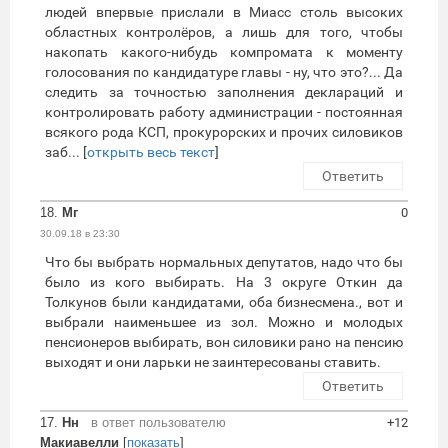
людей впервые прислали в Миасс столь высоких
областных контролёров, а лишь для того, чтобы
накопать какого-нибудь компромата к моменту
голосования по кандидатуре главы - ну, что это?... Да
следить за точностью заполнения деклараций и
контролировать работу администрации - постоянная
всякого рода КСП, прокурорских и прочих силовиков
заб... [
открыть весь текст
]
Ответить
18.
Мг
0
30.09.18 в 23:30
Что бы выбрать нормальных депутатов, надо что бы
было из кого выбирать. На 3 округе Откин да
Толкунов были кандидатами, оба бизнесмена., вот и
выбрали наименьшее из зол. Можно и молодых
пенсионеров выбирать, вон силовики рано на пенсию
выходят и они ларьки не заинтересованы ставить.
Ответить
17.
Нн
в ответ пользователю
+12
Макиавелли
[
показать
]