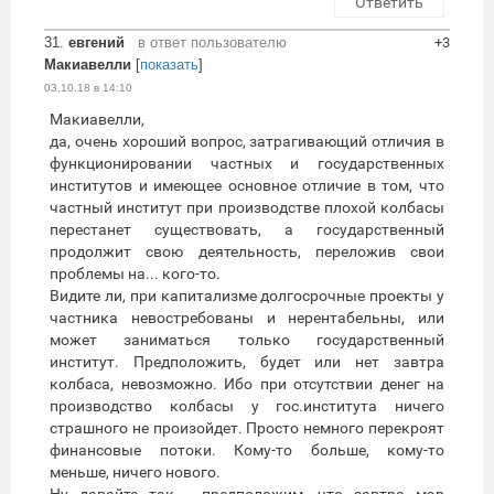
Ответить
31.
евгений
в ответ пользователю
+3
Макиавелли
[
показать
]
03.10.18 в 14:10
Макиавелли,
да, очень хороший вопрос, затрагивающий отличия в
функционировании частных и государственных
институтов и имеющее основное отличие в том, что
частный институт при производстве плохой колбасы
перестанет существовать, а государственный
продолжит свою деятельность, переложив свои
проблемы на... кого-то.
Видите ли, при капитализме долгосрочные проекты у
частника невостребованы и нерентабельны, или
может заниматься только государственный
институт. Предположить, будет или нет завтра
колбаса, невозможно. Ибо при отсутствии денег на
производство колбасы у гос.института ничего
страшного не произойдет. Просто немного перекроят
финансовые потоки. Кому-то больше, кому-то
меньше, ничего нового.