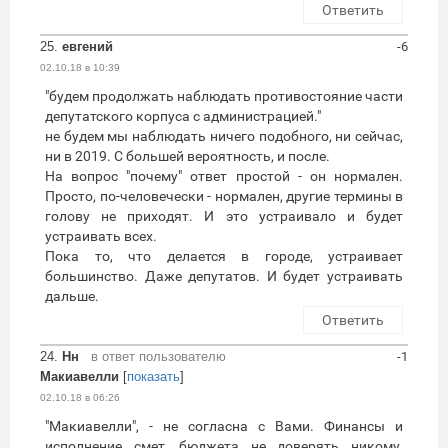
Ответить
25.
евгений
-6
02.10.18 в 10:39
"будем продолжать наблюдать противостояние части
депутатского корпуса с администрацией."
не будем мы наблюдать ничего подобного, ни сейчас,
ни в 2019. С большей вероятность, и после.
На вопрос "почему" ответ простой - он нормален.
Просто, по-человечески - нормален, другие термины в
голову не приходят. И это устраивало и будет
устраивать всех.
Пока то, что делается в городе, устраивает
большинство. Даже депутатов. И будет устраивать
дальше.
Ответить
24.
Нн
в ответ пользователю
-1
Макиавелли
[
показать
]
02.10.18 в 06:26
"Макиавелли", - не согласна с Вами. Финансы и
исполнение смет, бюджета не доверять никому.