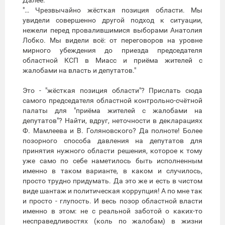
Далее.
"… Чрезвычайно жёсткая позиция области. Мы
увидели совершенно другой подход к ситуации,
нежели перед провалившимися выборами Анатолия
Лобко. Мы видели всё: от переговоров на уровне
мирного убеждения до приезда председателя
областной КСП в Миасс и приёма жителей с
жалобами на власть и депутатов."
Это - "жёсткая позиция области"? Прислать сюда
самого председателя областной контрольно-счётной
палаты для "приёма жителей с жалобами на
депутатов"? Найти, вдруг, неточности в декларациях
Ф. Мамлеева и В. Голяновского? Да полноте! Более
позорного способа давления на депутатов для
принятия нужного области решения, которое к тому
уже само по себе наметилось быть исполненным
именно в таком варианте, в каком и случилось,
просто трудно придумать. Да это же и есть в чистом
виде шантаж и политическая коррупция! А по мне так
и просто - глупость. И весь позор областной власти
именно в этом: не с реальной заботой о каких-то
несправедливостях (коль по жалобам) в жизни