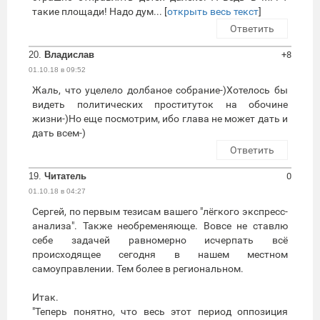
такие площади! Надо дум... [
открыть весь текст
]
Ответить
20.
Владислав
+8
01.10.18 в 09:52
Жаль, что уцелело долбаное собрание-)Хотелось бы
видеть политических проституток на обочине
жизни-)Но еще посмотрим, ибо глава не может дать и
дать всем-)
Ответить
19.
Читатель
0
01.10.18 в 04:27
Сергей, по первым тезисам вашего "лёгкого экспресс-
анализа". Также необременяюще. Вовсе не ставлю
себе задачей равномерно исчерпать всё
происходящее сегодня в нашем местном
самоуправлении. Тем более в региональном.
Итак.
"Теперь понятно, что весь этот период оппозиция