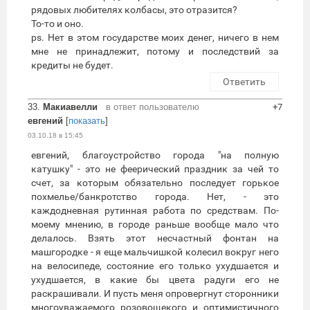
рядовых любителях колбасы, это отразится?
То-то и оно.
ps. Нет в этом государстве моих денег, ничего в нем
мне не принадлежит, потому и последствий за
кредиты не будет.
Ответить
33.
Макиавелли
в ответ пользователю
+7
евгений
[
показать
]
03.10.18 в 15:45
евгений, благоустройство города "на полную
катушку" - это не феерический праздник за чей то
счет, за которым обязательно последует горькое
похмелье/банкротство города. Нет, - это
каждодневная рутинная работа по средствам. По-
моему мнению, в городе раньше вообще мало что
делалось. Взять этот несчастный фонтан на
машгородке - я еще мальчишкой колесил вокруг него
на велосипеде, состояние его только ухудшается и
ухудшается, в какие бы цвета радуги его не
раскрашивали. И пусть меня опровергнут сторонники
многоуважаемого розовощекого и оптимистичного