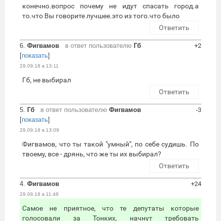
конечно.вопрос почему не идут спасать город.а
то.что Вы говорите лучшее.это из того.что было
Ответить
6.
Фигвамов
в ответ пользователю
Гб
+2
[
показать
]
29.09.18 в 13:11
Гб, не выбирал
Ответить
5.
Гб
в ответ пользователю
Фигвамов
-3
[
показать
]
29.09.18 в 13:09
Фигвамов, что ты такой "умный", по себе судишь. По
твоему, все - дрянь, что же ты их выбирал?
Ответить
4.
Фигвамов
+24
29.09.18 в 11:48
Самое не приятное, что те депутаты которые
голосовали за Тонких, начнут требовать