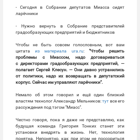
- Сегодня в Собрании депутатов Миасса сидят
ларёчники
- Нужно вернуть в Собрание представителей
градообразующих предприятий и бюджетников
Чтобы не быть совсем голословным, вот вам
цитата
из материала ura.ru
:
"Чтобы решить
проблемы с Миассом, надо договариваться
с директорами градообразующих предприятий, —
полагает Сергей Клесун. — Они давно устранились
от политики, надо их возвращать в депутатский
корпус. Сейчас им управляют ларёчники".
Немало об этом говорил и ещё один близкий
властям технолог Александр Мельников:
тут
все его
рассуждения под тэгом "Миасс".
Честно говоря, пока я даже не представляю, как
будущая команда Григория Тонких станет эти
установки внедрять в жизнь. Нет, технология
понятна. Непонятно, как при этом не поссориться