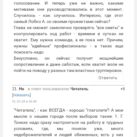
голосование. И теперь уже не важно, какими
мотивами они руководствовались в этот момент.
Случилось - как случилось. Интересно, где этот
самый Лобко А. со своими прожектами сейчас?
Глава не сможет самолично проверять "все сметы" и
контролировать ход работ - времени в сутках не
хватит. Ему нужна команда, а ее пока нет. Причем,
нужны "идейные" профессионалы - а таких еще
поискать надо.
Безусловно, он сейчас получит мощнейшее
сопротивление и даже саботаж, если хватит воли не
пойти на поводу у разных там властных группировок.
Ответить
21.
Нн
в ответ пользователю
Читатель
+5
[
показать
]
01.10.18 в 18:48
"Читатель", - как ВСЕГДА - хорошо "глаголите"! А мои
мысли о нашем городе после выборов такие: 1. Г.
Тонких надо сразу настроиться на работу в трудных
условиях, где, мы поняли уже, много
недоброжелателей и людей обиженных, есть у них