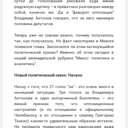
сутки до голосования рисовали куда менее
радужную картину – в приватных разговорах между
собой, конечно же. Да и "фаворит оппозиции"
Владимир Антонов говорил, что за него минимум
половина депутатов.
Теперь уже не совсем важно, почему получилось
так, как получилось. Но факт неоспорим: в Миассе
появился глава. Закончился ли этим затянувшийся
политический кризис? Именно об этом сегодня в
нашей еженедельной рубрике "Миасс: политика и
аналитика".
Новый политический сезон. Начало
Начну с того, что 21 голос "за" - это очень много в
нынешней ситуации. Три голоса за Владимира
Антонова и один испорченный бюллетень – это
явный признак того, что оппозиционные
настроения (и по отношению к официальному
Челябинску, и по отношению к самому Григорию
Тонких) каким-то удивительным образом истаяли.
Не проявила привычного нам единодушия даже