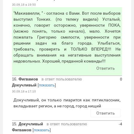
30.09.18 в 19:50
"Макиавелли, " - согласна с Вами. Вот после выборов
выступил Тонких. (по телеку видела) Усталый,
конечно, говорит осторожно, уверенности ПОКА,
(можно понять, только начало), мало. Хочется
пожелать Григорию смелости, уверенности при
решении задач на благо города. Улыбаться,
требовать, проверять и ТОЛЬКО ВПЕРЕД!!! Не
обращать внимания на негативные выступления
недовольных. Хорошей, преданной команды!!!
Ответить
16.
Фигвамов
в ответ пользователю
0
Докучливый
[
показать
]
30.09.18 в 17:10
Докучливый, он только пиарится как пятиклассник,
вкладывает регион, а не город, город нищий
Ответить
15.
Докучливый
в ответ пользователю
-4
Фигвамов
[
показать
]