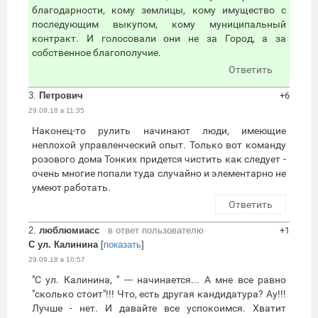
благодарности, кому землицы, кому имущество с
последующим выкупом, кому муниципальный
контракт. И голосовали они не за Город, а за
собственное благополучие.
Ответить
3.
Петрович
+6
29.09.18 в 11:35
Наконец-то рулить начинают люди, имеющие
неплохой управленческий опыт. Только вот команду
розового дома Тонких придется чистить как следует -
очень многие попали туда случайно и элементарно не
умеют работать.
Ответить
2.
люблюмиасс
в ответ пользователю
+1
С ул. Калинина
[
показать
]
29.09.18 в 10:57
"С ул. Калинина, " --- начинается... А мне все равно
"сколько стоит"!!! Что, есть другая кандидатура? Ау!!!
Лучше - нет. И давайте все успокоимся. Хватит