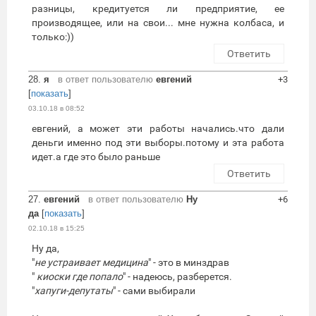
разницы, кредитуется ли предприятие, ее
производящее, или на свои... мне нужна колбаса, и
только:))
Ответить
28.
я
в ответ пользователю
евгений
+3
[
показать
]
03.10.18 в 08:52
евгений, а может эти работы начались.что дали
деньги именно под эти выборы.потому и эта работа
идет.а где это было раньше
Ответить
27.
евгений
в ответ пользователю
Ну
+6
да
[
показать
]
02.10.18 в 15:25
Ну да,
"
не устраивает медицина
" - это в минздрав
"
киоски где попало
" - надеюсь, разберется.
"
хапуги-депутаты
" - сами выбирали