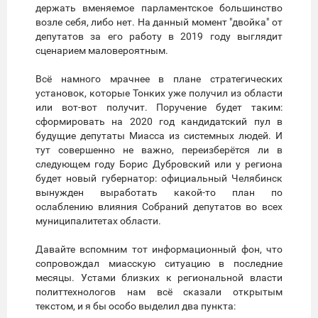
держать вменяемое парламентское большинство
возле себя, либо нет. На данный момент "двойка" от
депутатов за его работу в 2019 году выглядит
сценарием маловероятным.
Всё намного мрачнее в плане стратегических
установок, которые Тонких уже получил из области
или вот-вот получит. Поручение будет таким:
сформировать на 2020 год кандидатский пул в
будущие депутаты Миасса из системных людей. И
тут совершенно не важно, переизберётся ли в
следующем году Борис Дубровский или у региона
будет новый губернатор: официальный Челябинск
вынужден выработать какой-то план по
ослаблению влияния Собраний депутатов во всех
муниципалитетах области.
Давайте вспомним тот информационный фон, что
сопровождал миасскую ситуацию в последние
месяцы. Устами близких к региональной власти
политтехнологов нам всё сказали открытым
текстом, и я бы особо выделил два пункта: