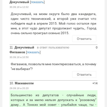
Докучливый
[
показать
]
30.09.18 в 12:02
Докучливый, на моем округе было два кандидата,
один чисто технический, а второй уже считал что
победите ещё в апреле 2015. Мой голос остался при
мне, а этот чудо депутат продолжант чудить,. Город
очень сильно проиграл осенью 2015.
Ответить
11.
Докучливый
в ответ пользователю
0
Фигвамов
[
показать
]
30.09.18 в 10:50
Фигвамов, позвольте мне поинтересоваться, а почему
"не выбирал"?
Ответить
10.
Макиавелли
+14
29.09.18 в 20:20
Большинство из депутатов - случайные люди,
которых и за милю нельзя допускать к "розовому"
дому... А Тонких мой совет - улыбайся чаще, ты -