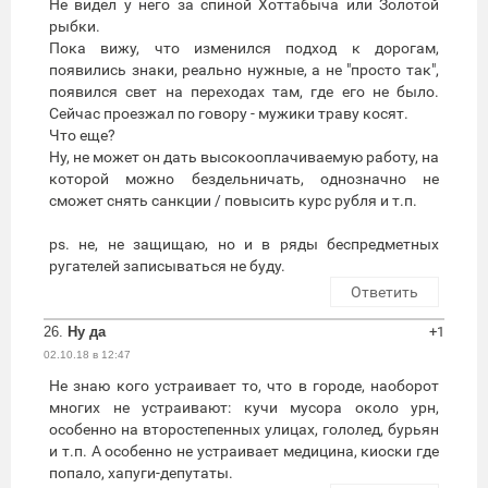
Не видел у него за спиной Хоттабыча или Золотой
рыбки.
Пока вижу, что изменился подход к дорогам,
появились знаки, реально нужные, а не "просто так",
появился свет на переходах там, где его не было.
Сейчас проезжал по говору - мужики траву косят.
Что еще?
Ну, не может он дать высокооплачиваемую работу, на
которой можно бездельничать, однозначно не
сможет снять санкции / повысить курс рубля и т.п.
ps. не, не защищаю, но и в ряды беспредметных
ругателей записываться не буду.
Ответить
26.
Ну да
+1
02.10.18 в 12:47
Не знаю кого устраивает то, что в городе, наоборот
многих не устраивают: кучи мусора около урн,
особенно на второстепенных улицах, гололед, бурьян
и т.п. А особенно не устраивает медицина, киоски где
попало, хапуги-депутаты.