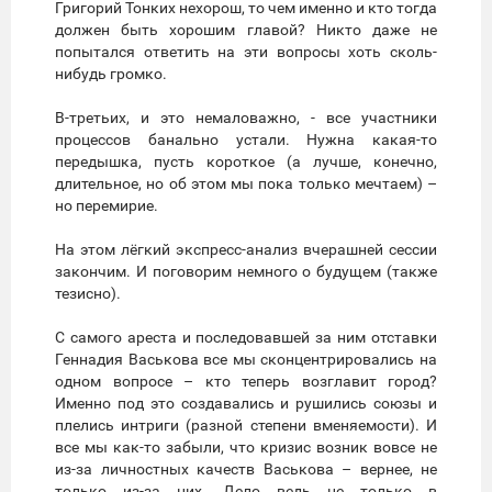
Григорий Тонких нехорош, то чем именно и кто тогда
должен быть хорошим главой? Никто даже не
попытался ответить на эти вопросы хоть сколь-
нибудь громко.
В-третьих, и это немаловажно, - все участники
процессов банально устали. Нужна какая-то
передышка, пусть короткое (а лучше, конечно,
длительное, но об этом мы пока только мечтаем) –
но перемирие.
На этом лёгкий экспресс-анализ вчерашней сессии
закончим. И поговорим немного о будущем (также
тезисно).
С самого ареста и последовавшей за ним отставки
Геннадия Васькова все мы сконцентрировались на
одном вопросе – кто теперь возглавит город?
Именно под это создавались и рушились союзы и
плелись интриги (разной степени вменяемости). И
все мы как-то забыли, что кризис возник вовсе не
из-за личностных качеств Васькова – вернее, не
только из-за них. Дело ведь не только в