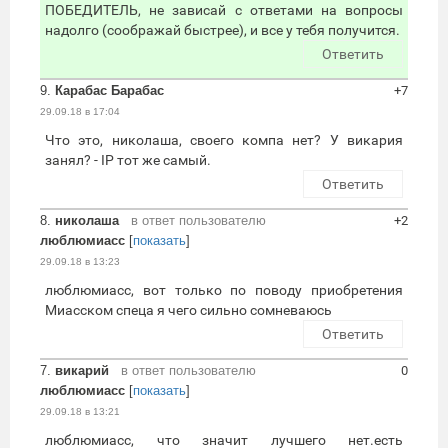
ПОБЕДИТЕЛЬ, не зависай с ответами на вопросы
надолго (соображай быстрее), и все у тебя получится.
Ответить
9.
Карабас Барабас
+7
29.09.18 в 17:04
Что это, николаша, своего компа нет? У викария
занял? - IP тот же самый.
Ответить
8.
николаша
в ответ пользователю
+2
люблюмиасс
[
показать
]
29.09.18 в 13:23
люблюмиасс, вот только по поводу приобретения
Миасском спеца я чего сильно сомневаюсь
Ответить
7.
викарий
в ответ пользователю
0
люблюмиасс
[
показать
]
29.09.18 в 13:21
люблюмиасс, что значит лучшего нет.есть