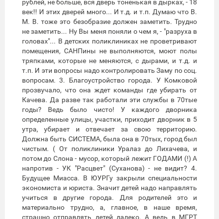
рублей, не больше, вся дверь тоненькая в дырках, - 18
век!! И этих дверей много... И т.д. и т.п. Думаю что В.
М. В. тоже это безобразие должен заметить. Трудно
не заметить... Ну Вы меня поняли о чем я, - "разруха в
головах"... В детских поликлиниках не проветривают
помещения, САНПины не выполняются, моют полы
тряпками, которые не меняются, с дырами, и т.д. и
т.п. И эти вопросы надо контролировать Заму по соц.
вопросам. 3. Благоустройство города. У Комковой
прозвучало, что она ждет команды где убирать от
Качева. Да разве так работали эти службы в 70тые
годы? Ведь было чисто! У каждого дворника
определенные улицы, участки, приходит дворник в 5
утра, убирает и отвечает за свою территорию.
Должна быть СИСТЕМА, была она в 70тых, город был
чистым. ( От поликлиники Уралаз до Лихачева, и
потом до Слона - мусор, который лежит ГОДАМИ (!) А
напротив - УК "Расцвет" (Суханова) - не видит? 4.
Будущее Миасса. В ЮУРГу закрыли специальности
экономиста и юриста. Значит детей надо направлять
учиться в другие города. Для родителей это и
материально трудно, а, главное, в наше время,
страшно отправлять детей далеко. А ведь в МГРТ