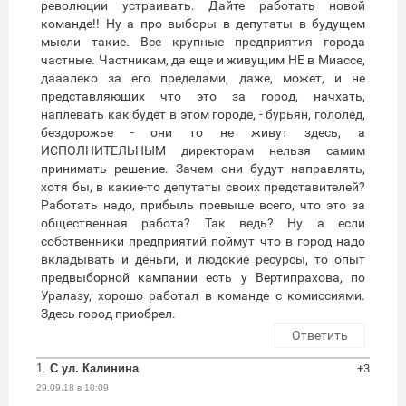
революции устраивать. Дайте работать новой
команде!! Ну а про выборы в депутаты в будущем
мысли такие. Все крупные предприятия города
частные. Частникам, да еще и живущим НЕ в Миассе,
дааалеко за его пределами, даже, может, и не
представляющих что это за город, начхать,
наплевать как будет в этом городе, - бурьян, гололед,
бездорожье - они то не живут здесь, а
ИСПОЛНИТЕЛЬНЫМ директорам нельзя самим
принимать решение. Зачем они будут направлять,
хотя бы, в какие-то депутаты своих представителей?
Работать надо, прибыль превыше всего, что это за
общественная работа? Так ведь? Ну а если
собственники предприятий поймут что в город надо
вкладывать и деньги, и людские ресурсы, то опыт
предвыборной кампании есть у Вертипрахова, по
Уралазу, хорошо работал в команде с комиссиями.
Здесь город приобрел.
Ответить
1.
С ул. Калинина
+3
29.09.18 в 10:09