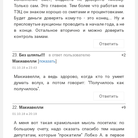
Только сам. Это главное. Тем более что работая на
ТЭЦ он знаком хорошо со сметами и процентовками.
Будет деньги доверять кому-то - это конец... Ну и
пресловутые аукционы проводить в начале года, а не
в конце. Остальное вторично и можно доверить
контроль замам.
Ответить
23.
Без шляпы!!!
в ответ пользователю
+2
Макиавелли
[
показать
]
01.10.18 в 23:43
Макиавелли, а ведь здорово, когда кто то умеет
думать вслух, а потом говорит: "Получилось как
получилось".
Ответить
22.
Макиавелли
+9
01.10.18 в 20:19
А меня вот такая крамольная мысль посетила: по
большому счету, надо сказать спасибо тем нашим
депутатам, которые "прокатили" Лобко А. в первое