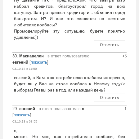
Ну давайте так - предположим, что завтра мэр
набрал кредитов, благоустроил город на всю
катушку. Завтра пришел кредитор и... объявил город
банкротом. И? И как это скажется на местных
любителях колбасы?
Промоделируйте эту ситуацию, будете приятно
удивлены:))
Ответить
30.
Макиавелли
в ответ пользователю
+5
евгений
[
показать
]
03.10.18 в 11:50
евгений, а Вам, как потребителю колбасы интересно,
будет ли у Вас на столе колбаса к Новому году/к
выборам Главы раз в год, или каждый день?
Ответить
29.
евгений
в ответ пользователю
я
-1
[
показать
]
03.10.18 в 08:55
я,
может. Но мне, как потребителю колбасы, без