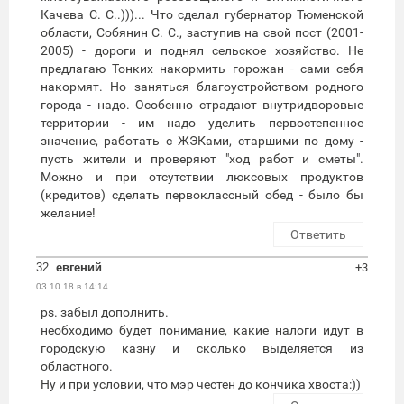
Качева С. С..)))... Что сделал губернатор Тюменской
области, Собянин С. С., заступив на свой пост (2001-
2005) - дороги и поднял сельское хозяйство. Не
предлагаю Тонких накормить горожан - сами себя
накормят. Но заняться благоустройством родного
города - надо. Особенно страдают внутридворовые
территории - им надо уделить первостепенное
значение, работать с ЖЭКами, старшими по дому -
пусть жители и проверяют "ход работ и сметы".
Можно и при отсутствии люксовых продуктов
(кредитов) сделать первоклассный обед - было бы
желание!
Ответить
32.
евгений
+3
03.10.18 в 14:14
ps. забыл дополнить.
необходимо будет понимание, какие налоги идут в
городскую казну и сколько выделяется из
областного.
Ну и при условии, что мэр честен до кончика хвоста:))